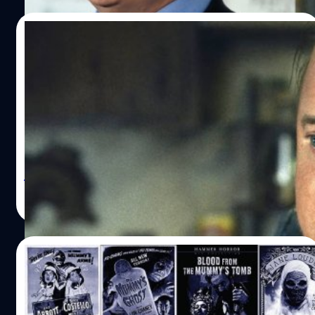
เฟรเซอร์ได้อธิบายหน้าตาของชุดนี้ ใน Vanity Fair ว่า "จากที่
ผมได้ดูชุดอื่น ๆ ที่เคยใช้ในการแสดงมาตลอดหลายปี ปกติ
27/07/2022
แล้วชุดนี้จะมีไว้ให้ตัวละครที่บทน้อย ๆ แต่ไม่ว่าจะตั้งใจหรือ
ไม่ก็ตาม เรื่องตลกคือ ชุดนี้มันช่างท้าทายแรงโน้มถ่วงเสียจริง
Brendan Fraser แปลงโฉมเป็นคนหนัก 272
” "การสวมชุดนี้ในกองถ่ายแต่ละวันไม่ใช่เรื่องง่ายเลย เพราะ
กิโลกรัม ในหนัง ‘The Whale’
มันทั้งยุ่งยาก และไม่ค่อยสบายตัวนัก ส่วนลำตัวชุดก็เหมือน
อย่างกับเสื้อแจ็กเก็ตมีแขนเสื้อที่ถูกแอร์บรัชให้เหมือนผิวของ
เผยภาพแรกของ เบรนแดน เฟรเซอร์ (Brendan Fraser) กับ
มนุษย์ จนถึงส่วนผมที่นำเส้นผมแต่ละเส้นมาเจาะใส่ในบอดี้
การแปลงโฉมเป็นคนหนัก 272 กิโลกรัม ในภาพยนตร์เรื่อง
สูท" ตามรายงานของ Vanity Fair ระบุว่า เฟรเซอร์ต้องใส่บอดี้
ล่าสุดของเขาอย่าง ‘The Whale’ ‘The Whale’ เป็นผลงานการ
สูทน้ำหนัก 23 ถึง 136 กิโลกรัมระหว่างการถ่ายทำในแต่ละ
กำกับของ ดาร์เรน อาโรนอฟสกี (Darren Aronofsky) บอกเล่า
ฉาก ซึ่งตัวเฟรเซอร์เองก็มีข้อจำกัดด้านการเคลื่อนไหวจากชุด
เรื่องราวของครูสอนภาษาอังกฤษชื่อ ‘ชาร์ลี’ (แสดงโดยเฟร
วิทวัส ปัญญาเลิศวุฒิ
| 1474 days ago
จนต้องให้หลายคนช่วยพยุงให้เขายืนขึ้น นั่งลง…
เซอร์) ที่หวังจะแก้ไขความสัมพันธ์ของเขากับลูกสาววัย 17 ปี
Read More
หลังเขาเคยทิ้งครอบครัวเพื่อไปอยู่กับคนรักที่เป็นเกย์แทน เมื่อ
ปี 2021 เฟรเซอร์เคยพูดถึงบทบาทของตัวเองในภาพยนตร์
เรื่องนี้ว่า “มันจะเป็นเหมือนสิ่งที่คุณไม่เคยเห็นมาก่อน ‘ตู้
05/06/2017
เสื้อผ้า และเครื่องแต่งกายก็ทั้งกว้าง ไร้รอยต่อ และดูยุ่งยาก’
นั่นคือทั้งหมดที่ผมสามารถบอกคุณได้ บทนี้ห่างไกลจากสิ่งที่
[งัดตู้]118 ปี มัมมี่บนจอภาพยนตร์ ก่อนจะมาถึง
ผมเคยทำมาอย่างแน่นอน และผมมั่นใจมากว่ามันจะสร้าง
The Mummy (2017)
ความประทับใจไม่รู้ลืมเลยทีเดียว” แม้ว่าเมื่อเร็ว ๆ นี้ เฟรเซอร์