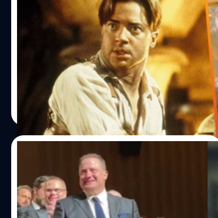
ผู้กำกับ ดาร์เรน อาโรนอฟสกี (Darren Aronofsky) ว่า "ศิลปะ
Dwayne Johnson แสดงความยินดีกับ
คือความเสี่ยง และคุณควรรู้ว่าพวกเขายอมเสี่ยงให้โอกาส
Brendan Fraser หลัง ‘The Whale’ ได้รับ
แสดงกับผม ผมรู้สึกขอบคุณพวกเขาตลอดไป" สุดท้ายเฟร
เสียงปรบมือชื่นชมหลังฉาย
เซอร์ได้พูดขอบคุณทุกคนที่มอบรางวัล Tribute Award นี้ให้
ดเวย์น จอห์นสัน (Dwayne Johnson) รีทวีตแสดงความยินดี
กับเขา "ขอขอบคุณทุกคนโดยเฉพาะ คาเมรอน เบลีย์
กับ เบรนแดน เฟรเซอร์ (Brendan Fraser) หลังภาพยนตร์
(Cameron Bailey) ผมแค่อยากให้คุณทราบว่า ผมซาบซึ้งกับ
‘The Whale’ ได้รับ Standing Ovation นานถึง 6 นาที
รางวัลนี้มากเพียงใด ขอบคุณ…
ประภาส อยู่เย็น
| 1434 days ago
Read More
05/09/2022
Brendan Fraser น้ำตาคลอหลัง ‘The Whale’
ได้รับเสียงปรบมือกว่า 6 นาที ในเทศกาล
ภาพยนตร์เวนิส
เบรนแดน เฟรเซอร์ (Brendan Fraser) ที่กลับมารับบทนำใน
รอบหลายปีได้รับต้อนรับอย่างยิ่งใหญ่ในเทศกาลภาพยนตร์