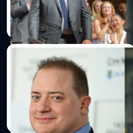
เวนิส 2022 จนเขากลั้นน้ำตาไว้ไม่อยู่
ลลิตา คงสด
| 1434 days ago
Read More
01/09/2022
Brendan Fraser เปิดใจ ถึงความลำบากในการ
ใส่บอดี้สูทแสดง ‘The Whale’
นักแสดง เบรนแดน เฟรเซอร์ (Brendan Fraser) เปิดใจเกี่ยว
กับชุดบอดี้สูทที่เขาใส่ขณะถ่ายทำหนังเรื่อง 'The Whale' ซึ่ง
ชุดบอดี้สูทดังกล่าวมีน้ำหนักมากถึง 136 กิโลกรัม ทำให้เขา
เดินไปเดินมาในกองถ่ายได้ลำบากกว่าปกติ ชุดเทียมที่เฟร
เซอร์สวมใส่นั้น ถูกสร้างขึ้นจากช่างฝีมือ อาเดรียน โมร็อต
ปัญญา เสือสิงห์
| 1438 days ago
(Adrien Morot) ซึ่งเขานั้นได้สร้างชุดบอดี้สูทนี้ด้วย
Read More
เครื่องพิมพ์ 3 มิติ พิมพ์ออกมาเป็นส่วนต่าง ๆ ของร่างกาย โดย