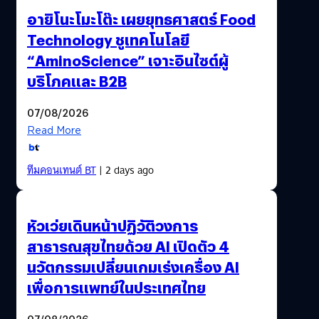
ทำไมถึงต้องเป็น "มัมมี่" ที่ทำหน้าที่เปิดตัวจักรวาลมืด เพราะ
อายิโนะโมะโต๊ะ เผยยุทธศาสตร์ Food
อย่างที่กล่าวเพราะว่าคนแทบทุกมุมโลกน่าจะรู้จักชื่อ"มัมมี่"ดี…
Technology ชูเทคโนโลยี
“AminoScience” เจาะอินไซต์ผู้
บริโภคและ B2B
07/08/2026
Read More
ทีมคอนเทนต์ BT
| 2 days ago
หัวเว่ยเดินหน้าปฏิวัติวงการ
สาธารณสุขไทยด้วย AI เปิดตัว 4
นวัตกรรมเปลี่ยนเกมเร่งเครื่อง AI
เพื่อการแพทย์ในประเทศไทย
07/08/2026