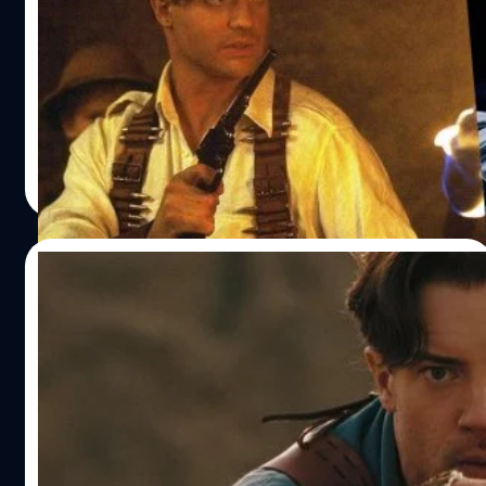
'The Whale' ก็ตาม เฟรเซอร์ได้ให้สัมภาษณ์เกี่ยวกับโอกาสที่
‘ขาดความสนุก’
เขาจะไปร่วมงานลูกโลกทองคำกับนิตยาสาร GQ ที่เผยแพร่
เบรนแดน เฟรเซอร์ (Brendan Fraser) ให้สัมภาษณ์คอมเมนต์
เมื่อวันพุธที่ผ่านมา (16 พฤศจิกายน) ว่า "ผมมีความหลังฝังใจ
The Mummy ฉบับ ทอม ครูซ (Tom Cruise) ที่ไม่ประสบความ
กับสมาคมสื่อมวลชนต่างประเทศฮอลลีวูด มากกว่าการเคารพ
สำเร็จเพราะตัวหนังขาดความสนุก
หรือไม่เคารพด้วยซ้ำ ซึ่งถึงแม้ว่าในปัจจุบันทาง HFPA จะได้
ทำการตรวจสอบและไล่คู่กรณีอย่างอดีตประธานสมาคมสื่อ ฯ
ประภาส อยู่เย็น
| 1395 days ago
คนนั้นลงจากตำแหน่งประธานไปแล้ว แต่เฟรเซอร์ก็ยังคง
Read More
ยืนยันว่า "เพราะฉะนั้นไม่ล่ะ ผมไม่ไปร่วมงานด้วยหรอก… มัน
เป็นเพราะอดีตที่ผมมีร่วมกับเขา แล้วแม่ของผมก็ไม่ได้สอนให้
ผมเป็นคนปากว่าตาขยิบ ดังนั้น คุณสามารถตำหนิผมได้ทุก
23/09/2022
เรื่องเลยนะ แต่ไม่ใช่เรื่องนี้" ถึงแม้ เหตุการณ์ในตอนนั้นจะไม่
ได้มีการกล่าวถึงชื่อของคู่กรณี แต่จากช่วงเวลาและหลาย…
Brendan Fraser เผยประสบการณ์เฉียดตาย
ในกองถ่ายหนัง ‘The Mummy’
เบรนแดน เฟรเซอร์ (Brendan Fraser) เจ้าของบทบาท ริก โอ
คอนเนล (Rick O'Connell) เผยประสบการณ์โดนรัดคอจน
หมดสติเกือบตายในกองถ่าย The Mummy