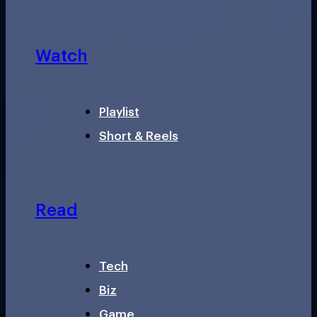
Watch
Playlist
Short & Reels
Read
Tech
Biz
Game