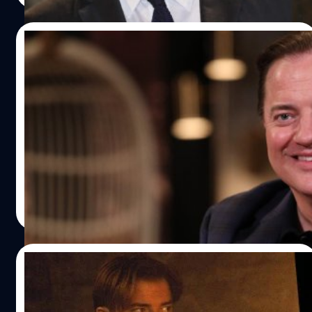
คอนเนล (Rick O’Connell) จนส่งให้ไตรภาคหนังมัมมี่ชุดนี้
กลายเป็นตำนานที่ประสบความสำเร็จสูงสุด ภายหลังเฟรเซอร์
17/11/2022
กลับมามีผลงานในฮอลลีวูดอีกครั้ง ก็เกิดข้อสงสัยที่ว่า หากใน
เวอร์ชัน ทอม ครูซ (Tom Cruise) ไปต่อไม่รอด แล้วคนที่สร้าง
Brendan Fraser ยืนยัน! จะไม่ไปร่วมงาน
ตำนานอย่างเฟรเซอร์ล่ะ? ยังอยากไปต่อกับแฟรนไชส์นี้หรือไม่
ลูกโลกทองคำ แม้จะได้รับการเสนอชื่อเข้าชิง
ทำให้ในคลิปการสัมภาษณ์ล่าสุดของเฟรเซอร์กับ GQ ได้มีการ
ก็ตาม
ตั้งคำถามว่า "คุณอยากกลับไปแสดงให้กับแฟรนไชส์นี้ (The
หลัง เบรนแดน เฟรเซอร์ (Brendan Fraser) คัมแบ็กสู่วงการ
Mummy) ไหม?" และคำตอบที่เฟรเซอร์ให้พร้อมรอยยิ้มก็คือ
อย่างยิ่งใหญ่ด้วยผลงานล่าสุดอย่าง 'The Whale' ที่ได้รับทั้ง
“แน่นอนสิ เขาเขียนบทกันแล้วเหรอ นั่นมันเจ๋งมากเลย คุณล้อ
เสียงปรบมือและคำวิจารณ์ในด้านบวกจากผู้ชมรอบปฐมทัศน์
ผมเล่นหรือเปล่า” เช่นเดียวกับที่เฟรเซอร์เคยให้สัมภาษณ์กับ
ในเทศกาลภาพยนตร์นานาชาติเวนิสประจำปี 2022 จนทำให้
Variety ไปว่า เขาเองก็ยังยินดีที่จะพิจารณาเพื่อกลับไปแจมใน
เขากลายเป็นอีกหนึ่งตัวเต็งที่จะถูกเสนอชื่อเข้าชิงรางวัลในเวที
ลลิตา คงสด
| 1361 days ago
หนัง ‘The…
ลูกโลกทองคำ 2023 (Golden Globe Awards) ที่กำลังจะจัด
Read More
ขึ้นในช่วงต้นปีหน้านี้ แต่ดูเหมือนฝันร้ายที่เคยถูกล่วงละเมิด
ทางเพศโดยอดีตประธานสมาคมสื่อมวลชนต่างประเทศฮอลลี
วูด (Hollywood Foreign Press Association หรือ HFPA) เมื่อ
13/10/2022
ปี 2003 จะทำให้เฟรเซอร์ยังคงฝังใจกับอดีต และตัดสินใจที่
จะไม่เข้าร่วมงานลูกโลกทองคำที่กำลังจะมาถึง แม้ว่าเขาจะได้
Brendan Fraser คอมเมนต์หนัง ‘The
รับการเสนอชื่อเข้าชิงรางวัลจากบทบาทในภาพยนตร์เรื่อง
Mummy’ เวอร์ชัน Tom Cruise เจ๊งเพราะ