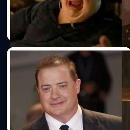
เลียมส์ เคยทำงานกับลิงที่เขาเคยเจอมาก่อน เฟรเซอร์ยังกล่าว
คืนสู่หน้าจอเงินอีกครั้งกับบท ชาร์ลี จากเรื่อง 'The Whale' ซึ่ง
อีกว่า…
การแสดงอันยอดเยี่ยมของเขา ทำให้เฟรเซอร์ได้รับชื่อเข้าชิง
รางวัล 'Golden Globes 2023' สาขานักแสดงนำชายยอดเยี่ยม
2JKA317 Brendan Fraser & Monkey Film: George Of 
ประเภทดราม่า แต่เป็นที่น่าเสียดายเมื่อเขาต้องพลาดรางวัลนี้
วิไลลักษณ์ อุสาพรหม
| 1306 days ago
Jungle (1997) Characters: George of the Jungle &
ให้กับ ออสติน บัตเลอร์ (Austin Butler) นักแสดงนำจากบท
Read More
Director: Sam Weisman 16 July 1997 **WARNING** 
เอลวิส เพรสลีย์ เรื่อง 'Elvis' ด้านบัตเลอร์เจ้าของรางวัลในปีนี้
Photograph is for editorial use only and is the copy
ออกมากล่าวว่า "ผมไม่อยากจะเชื่อเลยว่าจะมาอยู่ที่นี่ตอนนี้
ขอขอบคุณสมาคมสื่อต่างประเทศแห่งฮอลลีวูด สำหรับรางวัล
of WALT DISNEY and/or the Photographer assigned
21/11/2022
นักแสดงนำชายยอดเยี่ยม ผมอยากจะพูดกับผู้ได้รับการเสนอ
the Film or Production Company and can only be
ชื่อคนอื่น ๆ ด้วยว่าพวกคุณมีผลงานที่สวยงามและยอดเยี่ยม
Brendan Fraser เผย เต็มใจหากได้หวนคืนสู่
reproduced by publications in conjunction with the
ผมรู้สึกเป็นเกียรติและภูมิใจอย่างมาก ที่มีรายชื่อเข้าชิงร่วมกับ
แฟรนไชส์ ‘The Mummy’ อีกครั้ง
promotion of the above Film. A Mandatory Credit To
พวกคุณ" บัตเลอร์กล่าว ก่อนหน้านี้มีการคาดการณ์ว่าเฟร
เซอร์จะไม่ได้รับรางวัลนี้ เพราะเคยมีประเด็นเรื่องการถูก ฟิลิป
WALT DISNEY is required. The Photographer shoul
เป็นที่น่าสงสัยอยู่พอสมควรว่าทาง Universal จะเอายังไงต่อ
เบิร์ค (Philip Berk) อดีตประธานสมาคมสื่อต่างประเทศแห่ง
also be credited when known. No commercial use c
กับจักรวาล Dark Universe ของพวกเขา หลังเพียงแค่ปล่อย
ฮอลลีวูด หรือ 'Hollywood Foreign Press Association' ซึ่ง
ตัวเปิดจักรวาลอย่าง ‘The Mummy’ ในปี 2017 ที่เป็นการรีบูต
granted without written authority from the Film
เป็นองค์กรที่จัดงานประกาศรางวัลลูกโลกทองคำลวนลาม ในปี
แฟรนไชส์ระดับตำนาน ก็ดูเหมือนตัวหนังจะเจ๊งยับจนค่าย
Company.
2003 สาขานักแสดงนำชายยอดเยี่ยม ประเภทดราม่า นอกจา
ประกาศพักโปรเจกต์ไปแบบยาว ๆ นั่นทำให้ต้องย้อนกลับมาที่
ลลิตา คงสด
| 1357 days ago
กบัตเลอร์และเฟรเซอร์แล้ว ในปีนี้ยังมีนักแสดงมากความ
นักแสดงผู้อยู่คู่จักรวาล ‘The Mummy’ แบบต้นตำรับอย่าง เบ
Read More
สามารถเข้าชิงมากมายทั้ง บิล…
รนแดน เฟรเซอร์ (Brendan Fraser) ที่เคยรับบทนำเป็น ริก โอ