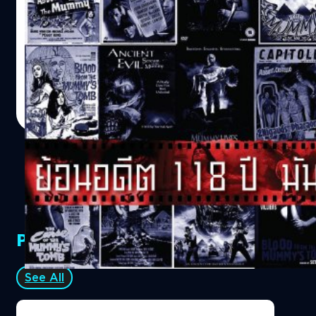
จะได้มีส่วนร่วมในภาพยนตร์เรื่อง ‘No Sudden Move’ ของ สตี
งัดตู้ตอนนี้ไม่จำเพาะเจาะจงหนังเรื่องใดในอดีต แต่ขอย้อน
เวน โซเดอร์เบิร์ก (Steven Soderbergh) แต่บทบาทล่าสุดใน
ต้อนรับ The Mummy เวอร์ชั่น 2017 ที่กำลังจะลงโรง ด้วยการ
‘The Whale’ ถือเป็นการรับบทนำเป็นครั้งแรกของเฟรเซอร์ใน
ย้อนเล่าที่มาของมัมมี่บนโลกภาพยนตร์สักหน่อย ว่าทำไมถึง
รอบหลายปี นอกจากเฟรเซอร์แล้ว ภาพยนตร์เรื่องนี้ยังได้นัก
เป็นปีศาจตัวโปรดที่ค่ายหนังถึงขยันสร้างกันออกมานัก มีที่มา
แสดงมากฝีมือหลายคนมาร่วมแสดงแสดงด้วย ไม่ว่าจะเป็น…
อย่างไร "มัมมี่"คือปีศาจที่คนทั่วโลกรู้จักกันดีในลำดับต้น ๆ
สุชยา เกษจำรัส
| 3352 days ago
ด้วยภาพลักษณ์คุ้นตาว่าเป็นศพพันปีห่อด้วยผ้าขาว เดิน
Read More
กระย่องกระแย่งแต่ก็ยังไล่ตามคนได้ทัน แล้วก็ชอบหักคอคน
ด้วยความแค้นที่ไปขุดมันออกมาจากสุสาน มัมมี่ไม่เคยห่าง
หายไปจากจอภาพยนตร์หรือจอทีวีเป็นเวลานาน แม้่ว่าครั้ง
ล่าสุดที่ฮอลลีวู้ดสร้างหนังมัมมี่ The Mummy: Tomb of the
Dragon Emperor (2008) จะทิ้งช่วงไปถึง 9 ปี แล้วก็ตาม
ระหว่างนั้นก็ยังมีหนังสั้น หนังทีวี หนังทุนต่ำออกมาเนือง ๆ
และการกลับมาครั้งนี้ของมัมมี่ ของค่ายยูนิเวอร์แซล ถือว่ารับ
PR Partners
หน้าที่หนักเพราะมันจะเป็นตัวนำร่อง "จักรวาลมืด" หรือ "Dark
Universe" ให้กับยูนิเวอร์แซล ที่ในค่ายไม่มีซูเปอร์ฮีโร่ไว้กวาด
เงินกับเค้า แต่มีเหล่าปีศาจอยู่ในมือก็เลยขอเปิดจักรวาลตัวเอง
See All
บ้างแต่ให้ มัมมี่ , แดรกคูลา , มนุษย์หมาป่า และ แฟรงเกนส
ไตน์ ทยอยออกมาอาละวาดก่อนจะถูกจับมาให้เจอกันเอง