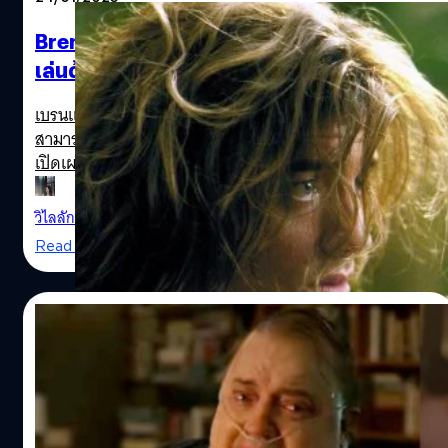
Brendan Fraser เผย ทุกวันนี้ก็ยังไม่ชอบลิงที่
เล่นด้วยกันใน ‘George of the Jungle’
เบรนแดน เฟรเซอร์ (Brendan Fraser) นักแสดงมากความ
สามารถ ที่กำลังมีลุ้นเข้าชิงออสการ์จาก ‘The Whale’ ออกมา
เปิดเผยว่า 'George of the Jungle' หนังที่เขาเคยรับบทเป็น
จอร์จ เจ้าป่าสุดฮาเมื่อ 25 ปีที่แล้ว เคยฝากประสบการณ์ที่ไม่ดี
เกี่ยวกับลิงไว้ให้เขา เฟรเซอร์ได้ปรากฏตัวในรายการ 'The
วิไลลักษณ์ อุสาพรหม
| 1293 days ago
Graham Norton Show' เมื่อวันที่ 20 มกราคม 2023 เพื่อ
Read More
โปรโมตหนังเรื่อง 'The Whale' ที่กำลังจะเข้าฉายในเดือน
กุมภาพันธ์นี้ ซึ่งระหว่างการพูดคุยกันในรายการ แกรมห์ นอร์
ตัน (Graham Norton) พิธีกรได้กล่าวถึงลิงเพศเมียชื่อ
11/01/2023
คริสตัล ที่ได้แสดงร่วมกับ มิเชล วิลเลียมส์ (Michelle
Williams) ใน 'The Fabelmans' โดยลิงตัวนี้นอกจากจะแสดง
Austin Butler เบียด Brendan Fraser คว้า
กับวิลเลียมส์แล้ว มันยังเคยประกบคู่กับเฟรเซอร์ในหนังเรื่อง
รางวัลลูกโลกทองคำ 2023 สาขานำชายยอด
แรกของตัวเองอย่าง 'George of the Jungle' "มันเป็นลิงเพศ
เยี่ยม
เมียตัวนั้น! ผมรู้ว่าเป็นเธอแน่นอน!" เฟรเซอร์กล่าว เมื่อรู้ว่าวิล
เบรนแดน เฟรเซอร์ (Brendan Fraser) นักแสดงดังที่เพิ่งหวน