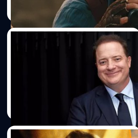
ประภาส อยู่เย็น
| 1415 days ago
Read More
14/09/2022
Brendan Fraser เผย ไม่เคยมีใครมอบรางวัล
ให้ มาตั้งแต่ ป.4 แล้ว
เบรนแดน เฟรเซอร์ (Brendan Fraser) กล่าวสุนทรพจน์หลังได้
รับรางวัล 'Tribute Award' จากการแสดงของใน 'The Whale'
ที่เทศกาลภาพยนตร์นานาชาติโตรอนโต้ ประเทศแคนาดา ซึ่ง
รางวัลนี้จะมีให้สำหรับนักแสดงที่มีผลงานอันยอดเยี่ยม ใน
สุนทรพจน์ของเฟรเซอร์กล่าวว่า "นี่เป็นเรื่องใหม่สำหรับผมเลย
ปัญญา เสือสิงห์
| 1425 days ago
ปกติแล้วรางวัลพวกนี้ผมเป็นคนให้คนอื่นบนโพเดียม ซึ่งผมก็
Read More
ทำได้ดีเลย เคล็ดลับคือ มือซ้ายจับแล้วค้าง มือขวาเขย่า .... ผม
คิดว่าครั้งสุดท้ายที่ผมรอคนเรียกชื่อผมเพื่อรับรางวัล คือตอน
ที่ผมอยู่ ป.4 จากลีกโบว์ลิ่ง 'Peewee' " เฟรเซอร์ได้พูดขอบคุณ
05/09/2022
ถึงนักเขียนบท ซามูเอล ดี. ฮันเตอร์ (Samuel D. Hunter.) และ