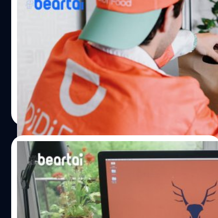
ทางอีเมลโดยเร็วที่สุด แล้วจะมีการพิจารณาและมอบทุนต่อไป
สังเกตว่าการผลิตรถยนต์ Tesla Model Y เพิ่งเริ่มในเดือน
Didi เปิดบริการจัดส่งของชำหลังการแพร่
นอกจาก Google แล้วเมื่อ 30 มีนาคม…
มกราคมและเพิ่งเริ่มส่งมอบในเดือนมีนาคม จากรายงาน
ระบาดของไวรัสโคโรนาในจีนทำให้การเรียกรถ
ตัวเลขในไตรมาสแรกถือว่าเป็นการเติบโตที่ต่อเนื่องของ Tesla
น้อยลง
หลังส่งท้ายปี 2019 ด้วยตัวเลขการส่งมอบรถยนต์ของบริษัทที่
Didi Chuxing Technology Co. แอปให้บริการเรียกรถของจีน
367,500 คันเติบโตขึ้น 50%…
หลังจากมีการแพร่ระบาดของไวรัสโคโรนาในจีนอย่างแสน
สาหัสจนถึงขั้นปิดเมือง ทำให้บริษัทได้รับผลกระทบมีความ
ต้องการในการเรียกรถเพื่อเดินทางน้อยลงอย่างมาก เนื่องจาก
ไวรัสโคโรนาที่แพร่ระบาดในประเทศจีนถิ่นกำเนิดอย่างรวดเร็ว
ศิลา วงศ์เจริญ
| 2335 days ago
โดยไม่ทันตั้งตัว ทำให้รัฐบาลได้มีมาตรการขั้นเด็ดขาดสั่งปิด
Read More
ประเทศและปิดเมือง งดเฉลิมฉลองเทศกาลตรุษจีน และสั่ง
หยุดงาน เพื่อกักกันการแพร่ระบาดอย่างเข้มงวด ทำให้
กิจกรรมและธุรกิจหยุดชะงัก จนล่าสุดการสู้ไวรัสโคโรนาของ
02/02/2020
จีนได้บรรลุผลที่เห็นได้ชัดจากสถิติผู้ติดเชื้อในแต่ละวันเริ่มลด
น้อยลง 16 มีนาคม Didi ได้เปิดตัวบริการจัดส่งของชำและ
สบายขึ้น! Apple กำลังเปิดให้บริการซ่อมนอก
สินค้าไปใน 21 เมืองของจีน เพื่อต้องการสร้างรายได้ให้กับคน
สถานที่ในบางเมืองของสหรัฐ
ขับรถที่มีการใช้บริการเรียกรถน้อยลง ซึ่งแม้ว่าสถานการณ์การ
แพร่ระบาดของไวรัสโคโรนาในจีนกำลังดีขึ้น แต่มีประชาชน
ในชีวิตความเป็นจริงเป็นเรื่องยุ่งยากสำหรับผู้ใช้อุปกรณ์
ส่วนหนึ่งยังลังเลที่จะออกไปซื้อของนอกบ้าน จึงมีความ
Apple ที่จะนำเครื่องไปซ่อม ไม่ว่าจะยกเครื่องไปซ่อมเองที่ร้าน