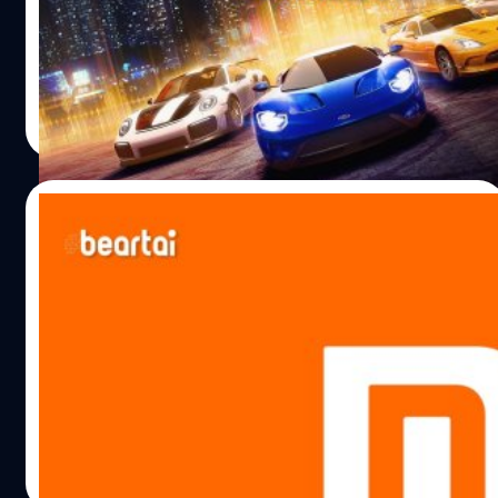
ส่วนจากที่ใด เมื่อ Gigafactory 3 ที่เซี่ยงไฮ้หยุดการผลิตก็
แพลตฟอร์ม Xbox และ Windows 10 ที่เผยแพร่โดย Xbox
เท่ากับว่า Tesla ไม่มีการผลิตรถยนต์ในทั่วโลก…
Game Studio ซึ่งนักเล่นต่างรู้จักกันดี ในปี 2018 Microsoft
ได้เปิดตัวเกม Miami Street ที่พัฒนาโดย Electric Square
สำหรับเล่นฟรีบน Windows 10 และปี 2019 ได้เปลี่ยนชื่อใหม่
ศิลา วงศ์เจริญ
| 2284 days ago
เป็น Forza Street แต่ก็ยังคงให้เล่นฟรีบน Windows 10
Read More
เหมือนเดิม ล่าสุดเมื่ออังคารที่ 5 พฤษภาคม Microsoft ได้
ปล่อย Forza Street ให้สามารถเล่นฟรีบนสมาร์ตโฟนได้แล้ว
ทั้ง Android และ iOS ซึ่งเป็นครั้งแรกที่เกมในซีรีส์ Forza
05/05/2020
สามารถเล่นบนแพลตฟอร์มอื่นที่ไม่ใช่ของ Microsoft ได้
เหมือนเกมแข่งรถอื่น ๆ ที่มีการใช้คะแนนในการซื้อรถใหม่และ
Xiaomi จะเปิด Mi Commerce ในอินเดียให้
การอัปเกรดแต่งรถให้แรง หรือจะใช้เงินซื้อเอาก็ได้
ลูกค้าที่อยู่กับบ้านซื้อออนไลน์ส่งถึงบ้านโดย
ปรากฏการณ์นี้เชื่อว่า Microsoft ต้องการใช้ Forza…
ร้านค้าปลีก
จันทร์ที่ 4 พฤษภาคม Xiaomi Corp ผู้ผลิตสมาร์ตโฟนของจีน
เปิดเผยว่าสัปดาห์นี้บริษัทจะเปิดตัวบริการใหม่ Mi Commerce
ในอินเดียสำหรับให้ลูกค้าที่พักอยู่กับบ้านระหว่างปิดเมืองทั่ว
ประเทศสามารถเรียกดูและสั่งซื้อผลิตภัณฑ์ที่มีในร้านค้าใกล้
บ้านผ่านออนไลน์แล้วร้านค้าพันธมิตรเหล่านี้ก็จะจัดส่งไปให้
ศิลา วงศ์เจริญ
| 2285 days ago
ถึงบ้าน ซึ่งจะเปิดให้บริการทั่วอินเดียและหากบริการนี้สำเร็จก็
Read More
จะยังดำเนินการอย่างต่อเนื่องหลังจากสิ้นสุดการปิดเมือง