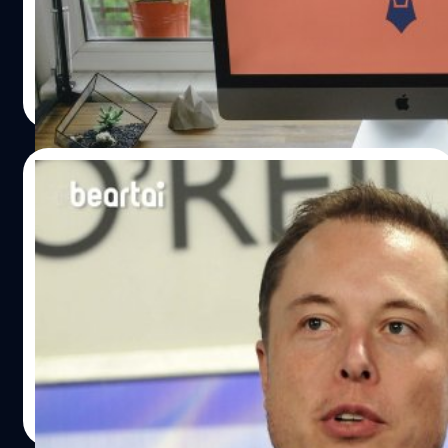
ต้องการสั่งซื้อของชำและกาแฟผ่านแอป Didi บนมือถือเพิ่ม
หรือส่งอีเมลติดต่อเจ้าหน้าที่ โดยเฉพาะผู้ใช้ iMac หรือ Mac
มากขึ้น ซึ่งจะมีคนขับไปซื้อสินค้าเหล่านั้นและจัดส่งให้ถึงบ้าน
Pro หลายคนอาจยุ่งไม่มีเวลาหรือไม่อยากที่จะยกเครื่องไป
Didi กล่าวว่าทุกภาคส่วนของสังคมกำลังกลับมาทำงานและ
ซ่อมที่ห้างสรรพสินค้า ข่าวดีตอนนี้สาวก Apple ในสหรัฐ
ศิลา วงศ์เจริญ
| 2378 days ago
ดำเนินการผลิตอย่างต่อเนื่อง แต่ผลกระทบจากการแพร่
สามารถจองการซ่อมนอกสถานที่ในเว็บ Apple ได้แล้ว โดย
Read More
ระบาดของไวรัสยังไม่หมด ซึ่งบริการส่งของชำจะช่วยให้ผู้คน
เมื่อเข้าไปที่เว็บไซต์สนับสนุนในการแจ้งซ่อมอุปกรณ์ หลังจาก
พักอาศัยอยู่กับบ้านและคนขับรถของ Didi จะได้มีโอกาสใน
ระบุอุปกรณ์และอาการที่ต้องการซ่อม จากนั้นเลือกที่
การสร้างรายได้อีกด้วย เมืองที่จะเปิดให้บริการ ได้แก่ เซี่ยงไฮ้
Schedule a Repair (นัดหมายการซ่อม) ต่อมาเลือกพื้นที่ของ
16/01/2020
เมืองทางตะวันออกของหางโจว และเมืองทางตะวันตกของเฉิง
ลูกค้า ก็จะแสดงรายชื่อผู้ให้บริการซ่อมอุปกรณ์ที่อยู่ในเครือ
ตู รวมทั้งจะขยายบริการสู่เมืองต่าง ๆ หากมีความต้องการเป็น
ข่ายของ Apple หรือ Genius Bar และมีบริการซ่อมนอกสถาน
Tesla เดินหน้าแผนเปิดศูนย์การออกแบบและ
ตัวยืนยันว่ามากพอ และวางแผนที่จะเปิดตัวบริการจัดส่งให้
ที่ให้เลือกด้วย ซึ่งเป็น Go Tech Services คือผู้ให้บริการที่ได้
วิจัยในจีนโดยเริ่มรับสมัครพนักงานแล้ว
ลูกค้าได้รับของอย่างรวดเร็ว นอกจาก Didi แล้วในประเทศจีน
รับอนุญาตจาก Apple (ไม่ใช่เจ้าหน้าที่ของ Apple มาซ่อมเอง)
ยังมีบริการสั่งและจัดส่งอาหาร เช่น Meituan-Dianping
และสามารถแจ้งซ่อมได้เฉพาะผ่านเว็บไซต์สนับสนุนของ
7 มกราคม Tesla ได้ส่งมอบรถยนต์ Tesla Model 3 ที่ผลิตใน
เว็บไซต์บริการจัดส่งอาหารและสินค้าอุปโภคบริโภค และ
Apple เท่านั้น ตัวเลือกการซ่อมนอกสถานที่ของ Go Tech
เซี่ยงไฮ้ออกสู่สาธารณชนในจีนตามแผนที่ได้ประกาศไว้ ซึ่ง
ele.me แพลตฟอร์มให้บริการจัดส่งอาหารออนไลน์โดย
Services จะมีแสดงให้ลูกค้าเลือก เมื่อกำหนดที่อยู่ในเมืองที่
เป็นก้าวแรกของ Elon Musk ซีอีโอแห่ง Tesla จะบุกตลาด
Alibaba Group Holding Ltd.…
รองรับเท่านั้น ได้แก่ San Francisco, Los Angeles, New
รถยนต์ที่ใหญ่ที่สุดของโลกในประเทศจีน และในพิธีการส่ง
York,…
มอบรถยนต์อย่างเป็นทางการครั้งแรก Musk ประกาศว่าจะ
ศิลา วงศ์เจริญ
| 2395 days ago
สร้างรถยนต์ SUV Model Y ราคาถูกในโรงงานที่เซี่ยงไฮ้และมี
Read More
แผนจะเปิดศูนย์ออกแบบรถยนต์ในจีนสำหรับเป็นต้นแบบผลิต