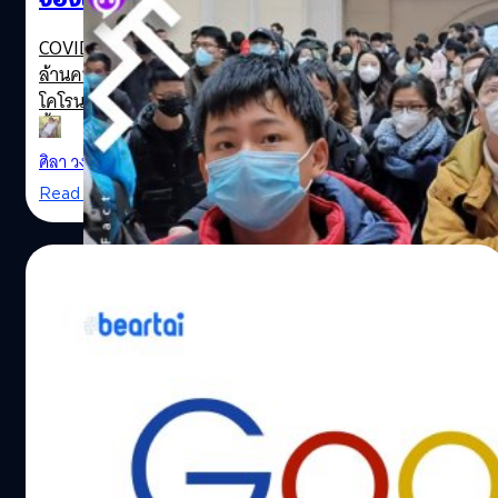
COVID-19 ที่แพร่ระบาดไปทั่วโลกมีผู้ติดเชื้อแล้วเกือบ 2.6
ล้านคนและเสียชีวิตเกือบ 180,000 คน ซึ่งโรคนี้เกิดจากไวรัส
โคโรนาที่มีถิ่นกำเนิดในเมืองอู่ฮั่นประเทศจีน ซึ่งจีนมีผู้ติดเชื้อ
ทั้งหมด 82,788 คนและเสียชีวิต 4,632 คน ล่าสุดจีนมีผู้ติด
เชื้อรายใหม่ที่น้อยลงเพียงไม่กี่สิบคนเท่านั้น และจีนกำลังเป็น
ศิลา วงศ์เจริญ
| 2298 days ago
ประเทศที่จะฟื้นตัวโดยเร็วที่สุด ขณะนี้จีนได้เร่งทำการทดสอบ
Read More
การป่วยเป็น COVID-19 ซึ่งผู้ให้บริการอีคอมเมิร์ซในกลุ่ม
Alibaba และ JD ได้เปิดบริการจองเข้าทดสอบ COVID-19 ให้
สะดวกยิ่งขึ้น เมื่อผู้ใช้ Taobao หรือ Tmall ในเครือ Alibaba
15/04/2020
พิมพ์ค้นหาบริการทดสอบ COVID-19 ด้วยคีย์เวิร์ดว่า
“Coronavirus Nucleic Acid Test” ก็จะเปิดไปยังหน้า
Google เปิดกองทุนบรรเทาทุกข์ฉุกเฉินแก่
กำหนดการนัดหมายในศูนย์ที่อยู่ใกล้เคียง ซึ่งราคาในการ
สำนักข่าวทั่วโลกเพื่อผลิตข่าว COVID-19
ทดสอบของแต่ละเมืองจะไม่เท่ากัน เช่น การทดสอบที่เซี่ยงไฮ้
จะมีราคา 180 หยวน (822 บาท) และในปักกิ่งราคาที่ 258
Coronavirus Corana
สำนักข่าวท้องถิ่นมีบทบาทสำคัญสำหรับการดูแลรักษาผู้คน
หยวน (1,177 บาท) ขณะนี้มีให้ทดสอบใน 9 เมืองและ Alibaba
และชุมชนในช่วงวิกฤต COVID-19 โดยการนำเสนอข้อมูล
ตั้งใจที่จะขยายไปยังเมืองต่าง ๆ…
ข่าวสารข้อเท็จจริงและความคืบหน้าเกี่ยวกับการปิดเมือง ปิด
สถานที่หรือการกักตัว การปิดโรงเรียนและสวนสาธารณะ รวม