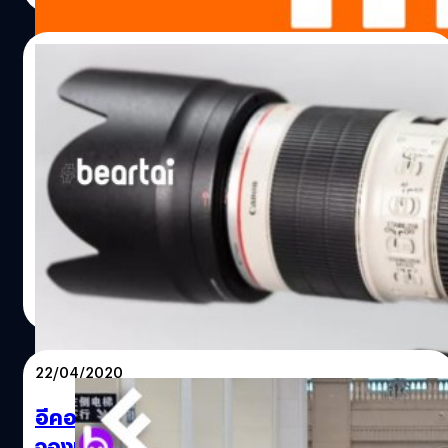
Xiaomi เป็นบริษัทที่ส่งมอบสมาร์ตโฟนที่มากที่สุดในอินเดีย
ซึ่งมีส่วนแบ่งการตลาดอยู่ที่ 30% มากกว่า Samsung (ข้อมูล
30/04/2020
จาก Counterpoint สถาบันวิจัยของฮ่องกง) และมาตรการปิด
เมืองในระหว่างวิกฤติ COVID-19 ตั้งแต่ 25 มี.ค. ที่ขยายไป
Raspberry Pi เปิดตัวกล้อง 12MP พร้อม
จนถึง 17 พ.ค. แม้จะมีการผ่อนคลายบ้าง แต่ก็ได้ส่งผลกระทบ
เปลี่ยนเลนส์ได้สำหรับเด็กคอม DIY ในราคา 50
ต่อยอดขายของ Xiaomi รวมไปถึงคู่แข่ง เนื่องจากร้านค้าใน
USD
อินเดียได้ปิดตัวลงและยอดขายผ่านออนไลน์ก็ลดลง เนื่องจาก
มูลนิธิ Raspberry Pi ได้เปิดตัวบอร์ดกล้องตัวใหม่ที่ปรับปรุง
เว็บไซต์อีคอมเมิร์ซอย่าง Amazon และ Flipkart ของ
ความสามารถในการถ่ายภาพให้กับนักคอมพิวเตอร์ DIY ซึ่ง
Walmart ได้ระงับการขายโทรศัพท์มือถือเพื่อเน้นการส่งมอบ
มีชื่อเรียกว่า กล้องคุณภาพสูง (High Quality Camera) โดย
สิ่งของเครื่องใช้ที่จำเป็นในครัวเรือน เมื่อผู้คนวิตกกังวลในการ
สร้างขึ้นจากเซนเซอร์ภาพ CMOS Sony IMX477 ความละเอียด
เยี่ยมชมสินค้าผ่านร้านค้าปลีกที่เป็นออฟไลน์ เนื่องจากห่วง
12.3 ล้านพิกเซลและมีขนาดพิกเซล 1.55 ไมครอน สามารถ
ศิลา วงศ์เจริญ
| 2290 days ago
ความปลอดภัยและสุขภาพในการแพร่ระบาดของ COVID-19
ใช้ได้กับคอมพิวเตอร์ Raspberry Pi ทุกรุ่นตั้งแต่รุ่น 1 เป็นต้น
Read More
ซึ่งทาง Xiaomi จึงสร้างบริการอีคอมเมิร์ซเพื่อช่วยให้ร้านค้า
ไปและเริ่มวางขายแล้วในวันนี้ที่ราคา 50 USD (1,619 บาท)
ปลีกยังคงสามารถขายสินค้าได้อย่างต่อเนื่องและยังช่วย
https://youtu.be/YzEZvTwO7tA บอร์ดกล้อง (Raspberry
จัดหาเงินหมุนเวียนผ่านสินเชื่อของบริษัทอีกด้วย สรุปง่าย ๆ ว่า
Pi Camera Modules) เริ่มเปิดตัวตั้งแต่ปี 2013 ด้วยเซนเซอร์
22/04/2020
บริการนี้สามารถช่วยทั้งร้านค้าปลีกให้อยู่ได้และบริษัทจะมี
ภาพ OmniVision OV5647 ความละเอียด 5 ล้านพิกเซล ต่อ
ยอดขายเพิ่มขึ้นด้วย ที่มา : reuters พิสูจน์อักษร : สุชยา…
มาในปี 2016 ได้ปล่อยบอร์ดกล้อง หรือ Camera Module v2
อีคอมเมิร์ซของ Alibaba และ JD เปิดบริการให้
โดยหันมาใช้เซนเซอร์ภาพ Sony IMX219 ความละเอียด 8…
จองเข้าทดสอบ COVID-19 ใกล้บ้าน