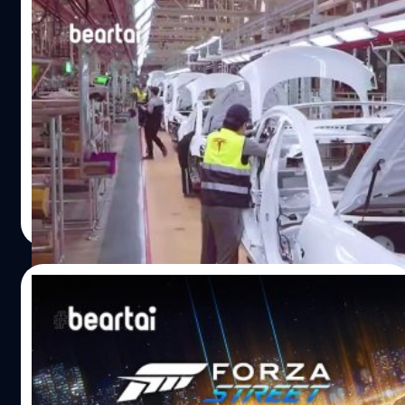
Tesla Gigafactory 3 เซี่ยงไฮ้หยุดผลิต
รถยนต์เหตุขาดแคลนชิ้นส่วนจะกลับมาเปิด 9
พ.ค.
ตามปฏิทินวันหยุดราชการของประเทศจีนในปี 2020 ได้
ประกาศวันหยุดยาวในเดือน พ.ค. ตั้งแต่วันแรงงานสากล 1
พ.ค. ไปจนถึงวันที่ 5 พ.ค. ซึ่งถือว่าเป็นวันหยุดยาว 5 วันในช่วง
วันหยุดแรงงาน ดังนั้นราชการและบริษัทต่าง ๆ จะเปิดดำเนิน
งานในวันพุธที่ 6 พ.ค. แต่ Tesla Gigafactory 3 เซี่ยงไฮ้ได้แจ้ง
ศิลา วงศ์เจริญ
| 2282 days ago
ให้พนักงานที่ควรกลับมาทำงานในวันพุธที่ 6 พ.ค. หลังจาก
Read More
หยุดยาว 5 วันให้หยุดเพิ่มไปอีกแล้วกลับมาทำงานในวันที่ 9
พ.ค. จากแหล่งข่าว 36kr รายงานว่า Tesla ได้ประสบปัญหา
ขาดแคลนชิ้นส่วนส่งผลให้ไม่สามารถผลิตรถยนต์ Tesla
06/05/2020
Model 3 เนื่องจากความล่าช้าในการรับชิ้นส่วน รวมทั้งมีปัญหา
เกี่ยวกับอุปกรณ์การผลิตชิ้นส่วนที่สำคัญที่กำลังแก้ไข ทั้งนี้
เกมแข่งรถ Forza Street เปิดให้เล่นฟรีบน
โรงงานผลิตชิ้นส่วนของ Tesla ใน Gigafactory 1 เนวาดาได้
สมาร์ตโฟน Android และ iOS ได้แล้วนะ
ประสบปัญหาจากการปิดตัวที่ผ่านมาและซัพพลายเออร์ใน
ภูมิภาคอื่น ๆ ก็เช่นกัน แต่ไม่มีข้อสรุปแน่ชัดว่าขาดแคลนชิ้น
Forza เป็นซีรีส์ของวิดีโอเกมแข่งรถที่จำลองให้เล่นบน