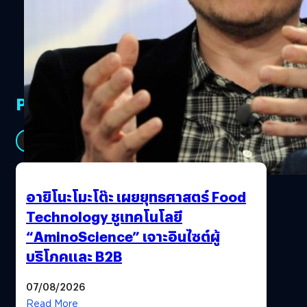
ขายทั่วโลก Musk กล่าวเสริมว่าจะเพิ่มเงินลงทุนเพื่อสร้าง
รถยนต์ Model Y และรุ่นอื่น ๆ ในอนาคต รวมทั้ง Musk ได้
กล่าวขอบคุณเจ้าหน้าที่รัฐในเมืองเซี่ยงไฮ้สำหรับให้ความช่วย
เหลือในการสร้างโรงงานได้เสร็จอย่างรวดเร็ว จากนั้น Musk
ได้เต้นโยกไปมาอยู่บนเวทีแล้วเข้าสู่พิธีการส่งมอบรถยนต์
Model 3 ให้กับเจ้าของจำนวน 10 คน สัปดาห์นั้นทำเอามูลค่า
PR Partners
หุ้นของ Tesla สูงเกือบ 8.9 หมื่นล้านเหรียญสหรัฐ ซึ่งบดบัง
รัศมีมูลค่าของ General Motors และ Ford ได้เป็นครั้งแรก อัน
เป็นผลมาจากกำไรที่น่าประหลาดใจในไตรมาส 3 รวมทั้งความ
See All
คืบหน้าของโรงงานใหม่ในจีนและสามารถส่งมอบรถยนต์ใน
ไตรมาส 4 ได้สำเร็จด้วยดีเกินคาด…
อายิโนะโมะโต๊ะ เผยยุทธศาสตร์ Food
Technology ชูเทคโนโลยี
“AminoScience” เจาะอินไซต์ผู้
บริโภคและ B2B
07/08/2026
Read More