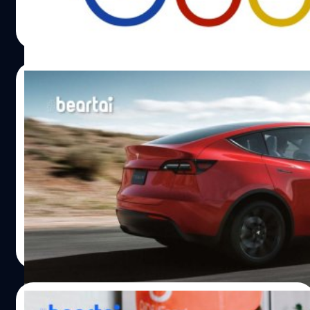
ทั้งผลกระทบจาก COVID-19 ที่จะเกิดขึ้นในชีวิตประจำวัน เพื่อ
ศิลา วงศ์เจริญ
| 2305 days ago
การเตรียมพร้อมรับมือและทราบช่องทางในการช่วยเหลือเกี่ยว
Read More
กับ COVID-19 ที่เชื่อถือได้ ในระหว่างการแพร่ระบาดของ
COVID-19 ที่ส่งผลกระทบต่อเศรษฐกิจในวงกว้าง บริษัทที่เคย
ทุ่มงบโฆษณาต้องตัดงบส่วนนี้ออกไป ซึ่งจะทำให้อุตสาหกรรม
03/04/2020
ข่าวมีรายได้น้อยลงและอาจไม่มีเงินเพียงพอในการดูแลคนทำ
ข่าว 15 เมษายน มูลนิธิ Google News ได้ประกาศเปิดตัว
Tesla เปิดตัวเลขไตรมาสแรกดีที่สุดเท่าที่เคยมี
กองทุนบรรเทาทุกข์สำนักข่าวฉุกเฉิน (Journalism
มาผลิตรถยนต์ได้ 102,672 คัน ส่งมอบ
Emergency Relief Fund) เพื่อมอบความช่วยเหลือแก่สำนัก
88,400 คัน
ข่าวขนาดเล็ก ขนาดกลาง และสำนักข่าวท้องถิ่นหลายพันทั่ว
พฤหัสบดีที่ 2 เมษายน Tesla ประกาศว่าในไตรมาสที่ 1 ของปี
โลก ซึ่งเงินทุนนี้จะเปิดให้กับองค์กรข่าวที่ผลิตข่าวอยู่แล้ว
2020 ที่สิ้นสุดลงเมื่อวันที่ 31 มีนาคม บริษัทสามารถผลิต
(อย่างน้อย 12 เดือน) นำเสนอให้กับชุมชนในท้องถิ่นระหว่าง
รถยนต์ได้ 102,672 คัน และส่งมอบรถยนต์ได้ 88,400 คัน จัด
ช่วงเวลาที่วิกฤตินี้ ซึ่งเงินทุนที่มอบให้จะเริ่มจากหลักพัน
ว่าเป็นผลการดำเนินงานไตรมาสแรกที่ดีที่สุดของบริษัทเท่าที่
เหรียญสหรัฐฯ สำหรับสำนักข่าวท้องถิ่นขนาดเล็กไปจนถึงหลัก
เคยมีมา และกล่าวว่าจำนวนการส่งมอบสุดท้ายอาจจะสูงกว่า
ศิลา วงศ์เจริญ
| 2317 days ago
หมื่นเหรียญสหรัฐฯ สำหรับสำนักข่าวขนาดใหญ่ที่มีขนาดแตก
นั้น เนื่องจากบริษัทนับเฉพาะรถยนต์ที่โอนไปยังลูกค้าแล้วและ
Read More
ต่างกันไปตามภูมิภาคและสำนักข่าวในประเทศไทยก็ได้รับ
เอกสารทั้งหมดถูกต้อง Tesla ไม่ได้เปิดเผยตัวเลขของรถยนต์
สิทธิ์นี้ด้วย สำนักข่าวสามารถสมัครขอรับทุนได้ตั้งแต่วันที่ 15 -
ตามรุ่น โดยให้ข้อมูลว่ารถยนต์ Tesla Model S/X ผลิตได้
29 เมษายน 2020 เวลา 23.59 น. (เวลาแปซิฟิก) ผ่านการก
15,390 คัน ส่งมอบแล้ว 12,200 คัน และรถยนต์ Tesla Model
16/03/2020
รอกแบบฟอร์มออนไลน์ ผู้สมัครจะได้รับแจ้งสถานะการสมัคร
3/Y ผลิตได้ 87,282 คัน ส่งมอบแล้ว 76,200 คัน แต่เป็นที่น่า