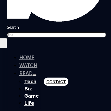
Search
HOME
WATCH
READ
Tech
CONTACT
Biz
Game
Life