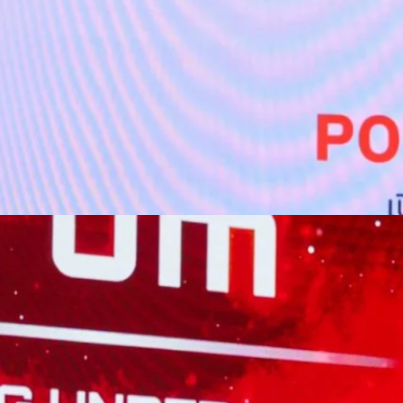
ท แอดวานซ์ อินโฟร์ เซอร์วิส จำกัด (มหาชน) กล่าวว่า…
หน้าสนับสนุนเศรษฐกิจดิจิทัล หนุนสร้างเครือข่ายแห่ง
ธ์ “RelationSHIFT” ที่รู้ใจทุกเจเนอเรชัน
ษณีย์ไทย ก้าวสู่ 144 ปี พร้อมปักกลยุทธ์ RelationSHIFT เดินหน้าขยับทุก
ิจใหม่ พร้อมรุกขับเคลื่อนองค์กรสู่ Lifestyle Logistics Brand ที่เชื่อมโยง
ผ่านเครือข่ายไปรษณีย์ เพื่อสร้างการเติบโตได้อย่างครอบคลุมทุกมิติ พร้อมเผย
ด้กว่า 22,000 ล้านบาท และครึ่งแรกปี 2569 ยังคงเติบโตต่อเนื่อง นางสาว
ช่วยว่าการกระทรวงดิจิทัลเพื่อเศรษฐกิจและสังคม กล่าวว่า ประเทศไทยกำลัง
คลื่อนด้วยเทคโนโลยีดิจิทัล ข้อมูล และแพลตฟอร์ม ส่งผลให้การพัฒนา
องสามารถเชื่อมโยงประชาชน ภาคธุรกิจ และภาครัฐได้อย่างมีประสิทธิภาพ
อยกระดับขีดความสามารถในการแข่งขันของประเทศ และผลักดันประเทศไทยสู่
ที่ประชาชนทุกคนสามารถเข้าถึงบริการ ความรู้ ตลาด และโอกาสทางเศรษฐกิจ
กล่าว ไปรษณีย์ไทยจึงมีบทบาทสำคัญในการยกระดับสู่การเป็นส่วนหนึ่งของ
 (Digital…
 INTANIA Forum พาไทยฝ่าวิกฤติโลกไร้ระเบียบ เปลี่ยน
ส
มไร้ระเบียบและผันผวน สมาคมนิสิตเก่าคณะวิศวกรรมศาสตร์แห่งจุฬาลงกรณ์
ศวกรรมศาสตร์ จุฬาลงกรณ์มหาวิทยาลัย ได้จัดการประชุม The INTANIA
ิ รับมือระเบียบโลกใหม่” (Surviving Under The New World Order) ณ หอ
ันที่ 31 สิงหาคม 2026 เวทีที่รวบรวมผู้นำจากภาครัฐ ภาคการเงิน ภาคธุรกิจ
ร มาร่วมแลกเปลี่ยนมุมมอง เพื่อเปลี่ยความผันผวนของโลกให้กลายเป็น