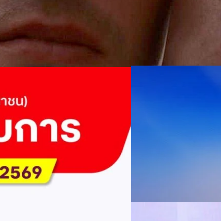
04/08/2026
AIS Business ผนึก 
โซลูชันเชื่อมต่ออัจฉ
ประเทศไทยสู่ฐานการผล
กรุงเทพฯ, 3 สิงหาคม 2569 – 
เคลื่อนภาคอุตสาหกรรมไทยสู่ก
ันล้านบาท จ่ายปันผล 5.2
ด้านโครงข่ายและความเข้าใจในภ
ด้านการผลิตระดับโลกของ Hua
กระบวนการผลิตได้อย่างเป็นรูป
ไตรมาส 2/2569 มีกำไรสุทธิหลังหัก
Worawalan
| 1 days ago
ฐานดิจิทัลแบบครบวงจร ตั้งแต
่ายเงินปันผลระหว่างกาลรวม 5.2 พัน
Private Network โครงข่ายไฟ
Read More
วิเคราะห์ข้อมูลบน Cloud ด้ว
จจัยหนุนจากการบริหารต้นทุนและการ
สำหรับภาคอุตสาหกรรม ช่วยเส
03/08/2026
ิการเปลี่ยนแปลง (YoY)การ
ไทย รวมถึงนักลงทุนต่างชาติท