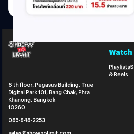
Watch
Playlists
S
& Reels
6 th floor, Pegasus Building, True
Digital Park 101, Bang Chak, Phra
Khanong, Bangkok
10260
085-848-2253
sales@shownolimit.com