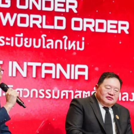
o
กรการเมือง” รับมือโลกไร้ระเบียบ นายอนุทิน ชาญวีรกูล นายกรัฐมนตรี
ไทย ได้กล่าวปาฐกถาพิเศษโดยระบุว่า โลกปัจจุบันกำลังเข้าสู่ภาวะ “โลกไร้
r) ที่ผันผวนและไร้รูปแบบตายตัว ประเทศไทยจึงมีความจำเป็นต้องใช้แนวคิด
มือง” โดยนำหลักการวิเคราะห์เส้นทางวิกฤติ (Critical Path Method หรือ
มสำคัญและบริหารทรัพยากร เพื่อนำพาประเทศก้าวสู่ความมั่นคงปลอดภัย…
Life
SOCIAL MEDIA
Environment
Health
People
Instagram
Trends
Wellness
Facebook