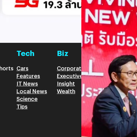
ภูษิต เรืองอุดมกิจ
| 4 days ag
โอกาสในการพัฒนาประเทศ “วิศว
และรัฐมนตรีว่าการกระทรวงมหาด
Read More
ระเบียบ” (New World Disorde
อย่างเป็นระบบแบบ “วิศวกรการเ
CPM) มาใช้ในการจัดลำดับควา
Tech
Biz
Game
horts
Cars
Corporate
Articles
Features
Executive
Game News
IT News
Insight
Reviews
Local News
Wealth
Science
Tips