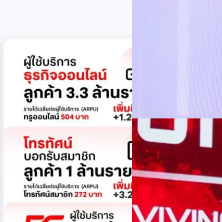
บริหารกลุ่มลูกค้าองค์กร บริษั
ล้านบาท+0.8%+0.8%EBITDA2.83 หมื่น
ดีอี–ไปรษณีย์ไทย เดิน
โอกาส พร้อมปักธงกลยุท
กรุงเทพฯ 3 สิงหาคม 2569 - ไปร
ความสัมพันธ์ สู่โอกาสทางเศรษฐก
ผู้คน ธุรกิจ ชุมชน และภาครัฐ 
ผลการดำเนินงานปี 2568 มีรายไ
แนน บุณย์ธิดา สมชัย รัฐมนตรี
Worawalan
| 2 days ago
ก้าวสู่เศรษฐกิจยุคใหม่ที่ขับเ
โครงสร้างพื้นฐานของประเทศต้
Read More
ปลอดภัย และน่าเชื่อถือ เพื่
การเป็น "ประเทศแห่งโอกาส" 
01/08/2026
ได้อย่างเท่าเทียม ในบริบทดัง
โครงสร้างพื้นฐานดิจิทัลภาครัฐ
สรุปประเด็นสำคัญ The
ความผันผวนเป็นโอกา
เมื่อระเบียบในโลกใหม่คือควา
มหาวิทยาลัย ได้ร่วมกับคณะวิ
Forum ภายใต้หัวข้อ “ฝ่าวิกฤต
ประชุม Hall of INTANIA เมื่อว
ภาคอุตสาหกรรม และภาควิชากา