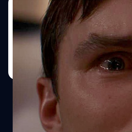
08/01/2023
สุชยา เกษจำรัส
| 1305 days ago
Read More
ดู ‘The Menu’ แล้วสงสัยมารวมกันตรงนี้ เชฟสโลว
ทำไมเชฟถึงทำแบบนี้กับเอริน ?
ถือว่าเป็นหนังที่ประสบความสำเร็จพอสมควร สำหรับ The Menu หนังลึก
อย่าง อันยา เทเลอร์-จอย (Anya Taylor-Joy), นิโคลาส เฮาลต์ (Nich
Fiennes) ที่กลับมารับบทตัวร้ายครั้งแรกในรอบหลายปี หนังออกฉายไป
เดือนกว่า ๆ หนังก็มาสตรีมมิงให้เราได้ดูกันที่บ้านผ่านทาง Disney+ เสี
ไม่มาก แค่ 35 ล้านเหรียญ แต่ก็ทำรายได้ไป 74 ล้านเหรียญ นับว่ามีกำ
บวกกับหนังได้รับเสียงวิจารณ์ในแง่ดี ได้คะแนนจาก Rottentomatoes 
คะแนนจากฝั่งคนดูที่ 76% ก็นับว่าสมเหตุสมผลในฐานะที่เป็นหนังที่ครบ
สอดแทรกมาในเนื้อหา แบบที่ว่าดูจบแล้วยังต้องใช้เวลามาคิดทบทวนต่อ
สื่อ และหนึ่งในข้อสงสัยที่คนดูติดใจกันมาก ก็มาจากฉากระทึกฉากหนึ่
อย่างกับไทเลอร์ ลูกค้าที่เป็นแฟนตัวยงของเขา จนไทเลอร์เสียใจถึงขั