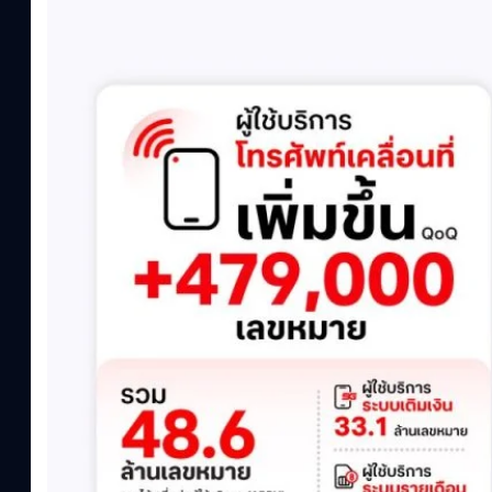
เปลี่ยนแปลง (QoQ)รายได้จากการให้บริการ (ไม่รวม IC)4.14 หมื่น
ล้านบาท+13.5%+1.1%กำไรสุทธิหลังหักภาษี (NPAT)6.6