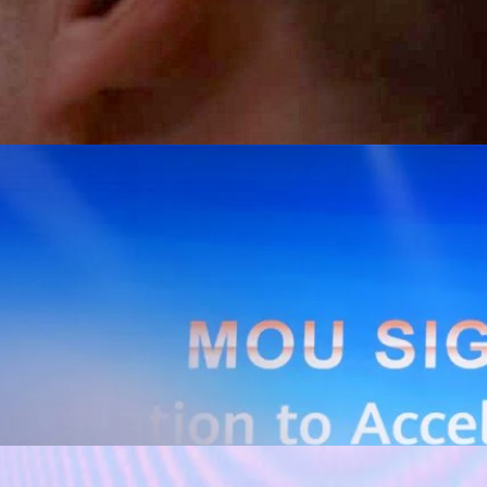
Huawei Cloud ลงนาม MOU ผสานคลาวด์ระดับโลกและ
ริยะ สยายปีกภาคอุตสาหกรรมและการผลิต พร้อมดัน
ิตยุค AI
AIS Business และ Huawei Cloud ลงนามความร่วมมือ (MOU) เพื่อขับ
ารผลิตอัจฉริยะที่ใช้ข้อมูลและ AI เป็นกลไกสำคัญ โดยผสานความแข็งแกร่ง
าคธุรกิจไทยของ AIS Business เข้ากับเทคโนโลยี Cloud, AI และองค์ความรู้
wei Cloud เพื่อช่วยให้ผู้ประกอบการสามารถนำเทคโนโลยีไปยกระดับ
ธรรม ภายใต้ความร่วมมือดังกล่าว ทั้งสองฝ่ายจะร่วมกันพัฒนาโครงสร้างพื้น
่การเชื่อมต่อข้อมูลจากเครื่องจักรและระบบการผลิตภายในโรงงานผ่าน 5G
เบอร์ และระบบเชื่อมต่อที่ปลอดภัย ไปจนถึงการรวบรวม ประมวลผล และ
ยศักยภาพการประมวลผลของ GPU เพื่อต่อยอดสู่แอปพลิเคชัน AI และโซลูชัน
ริมขีดความสามารถในการแข่งขัน และสร้างความพร้อมรองรับผู้ประกอบการ
ี่ต้องการขยายฐานการผลิตในประเทศไทย นายภูผา เอกะวิภาต หัวหน้าคณะผู้