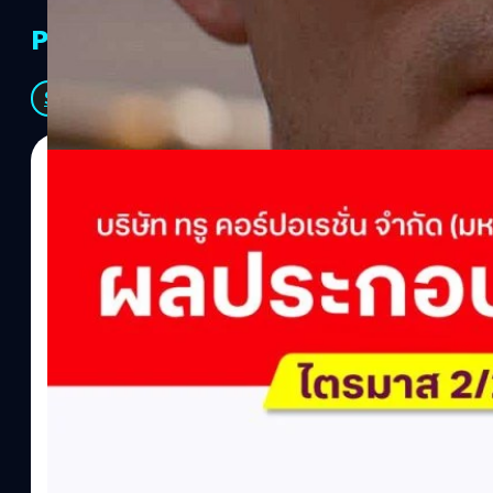
PR Partners
See All
04/08/2026
ทีมคอนเทนต์ BT
| 1 days ago
Read More
True เผยผลประกอบการ Q2/2569 กำไรสุทธิ 6.6 พ
พันล้าน
บริษัท ทรู คอร์ปอเรชั่น จำกัด (มหาชน) รายงานผลประกอบการประจำ
ภาษี 6.6 พันล้านบาท ทำกำไรต่อเนื่องเป็นไตรมาสที่ 6 พร้อมอนุมัติจ
ล้านบาท คิดเป็น 0.15 บาทต่อหุ้น โดยผลการดำเนินงานหลักได้รับปั
เติบโตของฐานผู้ใช้งาน ตัวชี้วัดทางการเงิน (Q2/2569)มูลค่า / สถิต