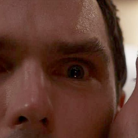
ิกกระซิบอะไรกับไทเลอร์ ?
ลับ เขย่าขวัญ ที่ขายชื่อนักแสดงนำ
olas Hoult) และ เรล์ฟ ไฟนส์ (Ralph
เมื่อเดือนพฤศจิกายน ผ่านไปแค่
ยแล้ว นับว่าเร็วมาก หนังใช้ทุนสร้างไป
ไรพอให้สตูดิโอได้ยิ้มออกเล็กน้อย
ไปที่ 89% จากนักวิจารณ์ 291 คน
ถ้วนทั้งความบันเทิง และสาระที่หนัง
อีกสักหน่อย ถึงสารที่หนังต้องการ
ง ที่เชฟจูเลียนได้กระซิบบอกอะไรบาง
้นไปแขวนคอตายในห้องเก็บวัตถุดิบ