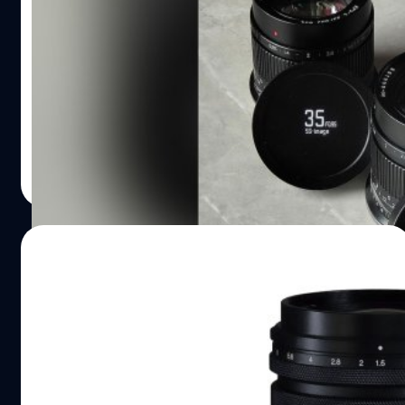
กับน้ำหนักตัวเพียง 364 กรัม สเปก 7Artisans 50mm F1.4…
ไวแสงจากค่ายจีนน้องใหม่
ค่ายเลนส์อิสระน้องใหม่จากประเทศจีน SG-Image ที่เคยเปิด
ตัวเลนส์มือหมุน 25mm F1.8 APS-C ในราคาเพียง 40 เหรียญ
(ประมาณ 1,500 บาท) มาแล้ว ล่าสุดขยับมาเล่นของโหด
'35mm F0.95 APS-C' รองรับกล้องมิเรอร์เลสหลายหลากเมา
ท์ สำหรับเจ้า SG-Image 35mm F0.95 ถ้าใครคาดหวังจะได้
บดินทร์ ตันวิเชียร
| 855 days ago
ราคา 1,500 บาท เหมือน 25mm F1.8 อาจไม่ถึงขั้นนั้นครับ
Read More
เพราะความไวแสงต่างกันอยู่ค่อนข้างมาก มาในสเปก
โครงสร้างชิ้นเลนส์ 12 ชิ้น 9 กลุ่ม พร้อมใบเบลดรูรับแสงถึง 12
ใบ ซึ่งถ้าเทียบกับกล้องฟูลเฟรมแล้วจะได้ระยะช่วง Normal
16/03/2024
พอดี ประมาณ 50mm ใช้งานง่าย ใกล้เคียงสายตามนุษย์ ถ่าย
Portrait ก็ยิ่งแจ่ม (70mm บนกล้อง Micro Four Thirds)
เปิดตัว Voigtlander NOKTON 75mm F1.5
สเปก SG-Image…
Aspherical RF เลนส์มือหมุนรูรับแสงกว้าง
สำหรับกล้องฟูลเฟรมเมาท์ RF
ค่าย Cosina ประกาศเปิดตัวเลนส์มือหมุนไวแสงสำหรับกล้อง
ฟูลเฟรมมิเรอร์เลสเมาท์ Canon RF รุ่นใหม่ กับ 'Voigtlander
NOKTON 75mm F1.5 Aspherical RF' ช่วงระยะเทเลโฟโต