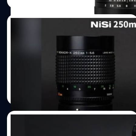
Read More
หนักตัวเพียง 270 กรัมเท่านั้น แถมเคลมว่าถูกออกแบบ
โครงสร้างชิ้นเลนส์แบบใกล้เคียง ZERO D ลดความบิดเบี้ยว
ของภาพ (Distortion) ให้ใกล้เคียงกับศูนย์หรือแทบไม่มีเลย
29/02/2024
อีกด้วย สเปก Brightin Star 12mm F2 III ราคา Brightin
Star 12mm F2 III มีราคาค่าตัวเพียง 199…
NiSi เตรียมเปิดตัวเลนส์ 250mm F5.6 Reflex
พร้อมกับเลนส์ Cinema อีก 3 รุ่น เร็ว ๆ นี้
NiSi หรือที่ช่างภาพรู้จักกันดีในฐานะแบรนด์ฟิลเตอร์ที่ช่วง
หลังเริ่มหันมาทำเลนส์ลงตลาดกับเขาบ้างแล้ว ล่าสุดเตรียม
เปิดตัวเลนส์กระจกมือหมุน '200mm F5.6 Reflex' ที่ให้โบเก้
โดนัท และเลนส์ Cine ซีรีส์ Athena อีก 3 รุ่นด้วยกัน ภายใน
ครึ่งปีแรกของปี 2024
บดินทร์ ตันวิเชียร
| 890 days ago
Read More
28/02/2024
TTArtisan 500mm F6.3 เลนส์มือหมุนซูเปอร์