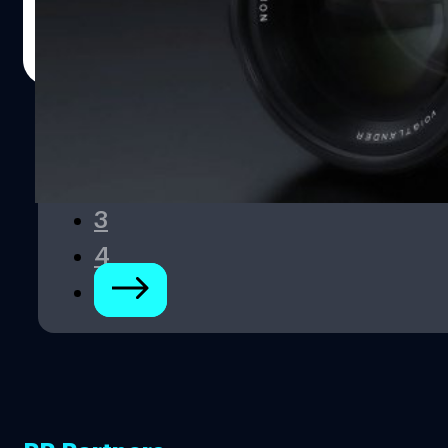
บดินทร์ ตันวิเชียร
| 903 days ago
Read More
1
2
3
4