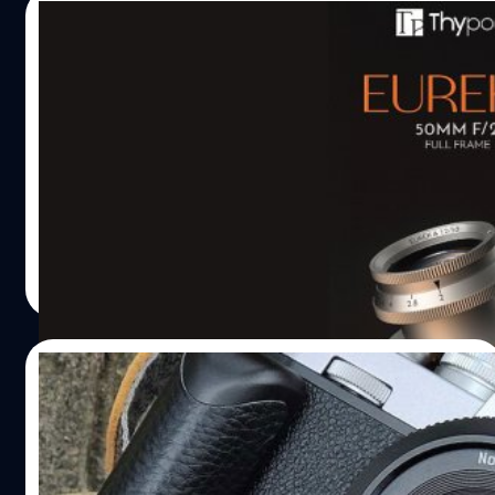
สเปก Voigtlander Nokton 50mm F1 Aspherical Sony E-
03/03/2024
mount
Thypoch Eureka 50mm F2 เลนส์มือหมุน M-
mount ดีไซน์คลาสสิก เตรียมเปิดตัวเร็ว ๆ นี้
ค่ายเลนส์อิสระ Thypoch ได้โชว์ตัวเลนส์มือหมุนฟูลเฟรม M-
mount รุ่นใหม่ในงาน CP+ 2024 ที่ผ่านมาครับ กับ 'Eureka
50mm F2' ในดีไซน์สุดคลาสสิก สำหรับ Eureka 50mm F2 ได้
รับแรงบันดาลใจมาจากเลนส์ในยุค 1940s นั้นเองครับ ใน
หน้าตากระบอกเลนส์แบบ Collapsible ยืดหดได้ พร้อม
บดินทร์ ตันวิเชียร
| 887 days ago
โครงสร้างชิ้นเลนส์แบบ Double Gauss และเคลมว่าป้องกัน
Read More
แสงสะท้อนหรือแสงแฟลร์ได้อย่างดีเยี่ยม สเปก Thypoch
Eureka 50mm F2 น่าเสียดายที่ในตอนนี้ยังไม่มีข้อมูล
กำหนดการเปิดตัวหรือในด้านราคาออกมาครับ
03/03/2024
เปิดตัว SG-IMAGE 25mm F1.8 เลนส์มือหมุน
APS-C ตัวจิ๋ว ราคาประหยัด