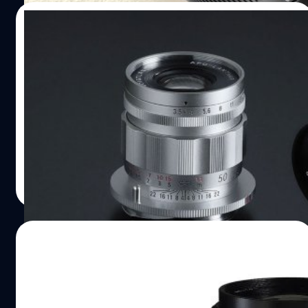
รุ่นที่ผ่าน ๆ มา พร้อมกับฟีเจอร์ใหม่สวิตช์ปรับเสียงคลิกของรู
17/07/2024
รับแสงได้แล้ว ทำให้ใช้ในการถ่ายวิดีโอได้คล่องตัวมากขึ้นด้วย
อีกทั้งยังมีการเพิ่มสีใหม่เข้ามาในรุ่นนี้ จากสีดำแบบเดิมก็ยังมีสี
เปิดตัว Voigtlander APO-Lanthar 50mm
เทา Medium-Gray Titanium Silver Finish ให้เลือกด้วยเช่น
F3.5 Type I, Type II เลนส์มือหมุนกลิ่นอายวิน
กันครับ พร้อมกับเพิ่มสเกล…
เทจ เมาท์ Leica M
Cosina เปิดตัวเลนส์ซีรีส์ Voigtlander APO-Lanthar รุ่นใหม่
50mm F3.5 Type I และ Type II ครับ โดยมีความพิเศษตรงที่
มีบอดี 2 เวอร์ชัน Type I เน้นหน้าตาคลาสสิกตัวเล็กเบากว่า
และ Type II ในเวอร์ชันแบบปกติ สำหรับเมาท์ VM (Leica M-
mount) สำหรับทั้ง 2 เวอร์ชันแตกต่างกันที่ตัวกระบอกเลนส์
บดินทร์ ตันวิเชียร
| 751 days ago
กับน้ำหนักเท่านั้นครับ โดยมาพร้อมกับโครงสร้างชิ้นเลนส์ 8
Read More
ชิ้น จัดเป็น 6 กลุ่ม พร้อมชิ้นเลนส์พิเศษ Anomalous partial-
dispersion 4 ชิ้น ที่ช่วยดึงคุณภาพออกมาได้อย่างดีเยี่ยม
ครับ แก้อาการเหลื่อมสีได้ดี แน่นอนว่าเป็นเลนส์ Voigtlander
17/06/2024
ตัวเลนส์ตัวนี้เป็น Manual focus ครับ แต่ด้วยความที่เป็นเมาท์
M นอกจากบอดี Leica แล้วก็ยังสามารถแปลงไปใช้งานกับ
Voigtlander Nokton 75mm F1.5 เลนส์มือ
กล้องมิเรอร์เลสได้ทุกค่ายอีกด้วย !…
หมุนไวแสง เตรียมเปิดตัวในเมาท์ใหม่ Sony E