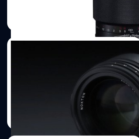
อ่อน ๆ ระยะทำการของสาย Portrait สำหรับ NOKTON
75mm F1.5 เคยออกมาในเวอร์ชันเมาท์ VM ก่อนหน้านี้แล้ว
บดินทร์ ตันวิเชียร
| 874 days ago
ครับ ครั้งนี้มาถึงคิวของชาว RF-mount กันบ้าง โดยมีการ
Read More
เปลี่ยนรูปลักษณ์ของตัวกระบอกเลนส์ใหม่ รวมถึงความพิเศษ
ของเลนส์ค่ายนี้คือมีหน้าสัมผัสไฟฟ้า สามารถใช้งานร่วมกับ
ระบบกันสั่น 5 แกน ภายในบอดี้ รองรับการบันทึกข้อมูล EXIF
11/03/2024
data รวมไปถึงการใช้ระบบช่วยโฟกัส ไม่ว่าจะเป็น Enlarged
Display, Peaking และลูกศร Focus Guide ของดีของค่าย
อัปเดตวันวางจำหน่าย Voigtlander Nokton
แคนนอนได้อีกด้วย สเปก Voigtlander NOKTON 75mm F1.5
50mm F1 Aspherical เมาท์ Sony E
Aspherical RF ราคา Voigtlander NOKTON…
หลังจากเปิดตัวไปในเดือนกุมภาพันธ์ที่ผ่านมา กับ
'Voigtlander Nokton 50mm F1 Aspherical' เลนส์มือหมุน
สุดไวแสงสำหรับกล้องฟูลเฟรมมิเรอร์เลส Sony E-mount
ล่าสุดทาง Cosina ได้ประกาศววันวางจำหน่ายอย่างเป็น
ทางการแล้วครับ ในวันที่ 19 มีนาคม 2024 ความพิเศษของ
บดินทร์ ตันวิเชียร
| 879 days ago
เลนส์มือหมุนค่ายนี้คือมีหน้าสัมผัสไฟฟ้าที่ท้ายเลนส์ ทำให้ตัว
Read More
เลนส์สามารถสื่อสารกับบอดีกล้องได้ครับ ไม่ว่าจะเป็นข้อมูล
EXIF Data หรือการทำงานร่วมกับระบบกันสั่น 5 แกน นั้นเอง