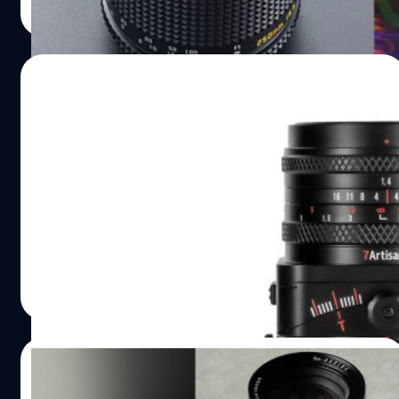
ออกแบบในลักษณะนี้สามารถลดขนาด และน้ำหนักของ
Read More
กระบอกเลนส์ลงได้แม้จะเป็นเลนส์ในช่วง Super Telephoto
ก็ตาม และแม้จะไม่ได้ภาพที่คมกริบ แต่ก็เรียกว่าสามารถใช้
งานได้แล้วครับ กับเอกลักษณ์ที่คนนิยมกันของเลนส์ประเภทนี้
20/04/2024
อย่าง 'โบเก้โดนัท' ที่เป็นสิ่งที่หาได้ยากแล้วในเลนส์ยุคปัจจุบัน
แถมเจ้า TTArtisan 250mm F5.6 Reflex ยังมาในเมาท์ M42
เปิดตัว 7Artisans 50mm F1.4 เลนส์ Tilt-
อีกด้วย นั่นก็แปลว่าสามารถแปลงไปใช้บนกล้องฟูลเฟรมมิเรอ
Shift มือหมุน สำหรับกล้องมิเรอร์เลส APS-C
ร์เลสได้หลากหลายค่ายผ่าน Adapter นั่นเองครับ สเปก
TTArtisan 250mm F5.6 Reflex ราคา TTArtisan 250mm
ค่ายเลนส์อิสระ 7Artisans เปิดตัวเลนส์มือหมุนรุ่นใหม่ '50mm
F5.6 Reflex มีราคาไทยอยู่ที่ 10,900 บาท โดยมาพร้อม Hood
F1.4 Tilt-Shift' สำหรับกล้องมิเรอร์เลสเซนเซอร์ APS-C รอง
โลหะแถมมาให้ภายในกล่อง
รับเมาท์ Sony E, Fujifilm X และ Micro Four Thirds สำหรับ
ฟีเจอร์ Tilt-Shift อธิบายง่าย ๆ ก็คือการปรับองศาเลนส์เวลา
ถ่าย Architecture ให้ได้เส้นที่ตรงเป๊ะ ไม่บิดเบี้ยวนั้นเองครับ
บดินทร์ ตันวิเชียร
| 839 days ago
แต่ในเลนส์ช่วง Normal 50mm F1.4 แบบนี้ นิยมเอาไปเล่น
Read More
เอฟเฟกต์เบลอเฉพาะส่วนกันมากกว่า เหมือนที่ภาพยนตร์
หลายเรื่องนิยมใช้กัน เช่นชัดเฉพาะกลางเฟรมภาพ แต่ขอบ
ล่างกับขอบบนเบลอเป็นโบเก้ โดยตัวเลนส์มากับโครงสร้าง
04/04/2024
โลหะทั้งตัวครับ หมุนแกน Tilt ได้ ซ้าย ขวา และหมุนได้รอบ
360 องศา แถมเคลมว่ามี Distortion เพียง 1.9% เท่านั้นครับ
เปิดตัว SG-Image 35mm F0.95 เลนส์มือหมุน