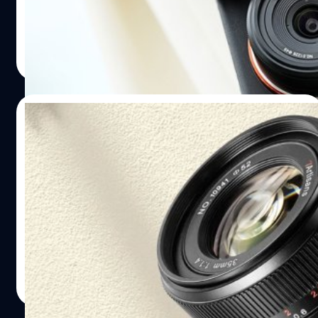
เฟรมมิเรอร์เลส Sony E, Nikon Z และ L-mount กับน้ำหนัก
ตัวเพียง 146 กรัม เท่านั้น ในราคาเบา ๆ ! เจ้า 18mm F5.6 ตัวนี้
วัสดุกระบอกเลนส์ทำจากโลหะทั้งหมด แต่ระบบโฟกัสเป็นแบบ
บดินทร์ ตันวิเชียร
| 569 days ago
manual ซึ่งแปลว่าเราจะต้องหมุนแหวนโฟกัสด้วยตัวเองครับ
Read More
ไม่มีระบบ AF มาให้ และรูรับแสงยังเป็นแบบคงที่ ที่ F5.6 ไม่
สามารถปรับได้ เพื่อให้ขนาดตัวเลนส์เล็กที่สุด (แต่ด้วยระยะ
18mm รูรับแสง F5.6 แบบนี้ การโฟกัสแบบ manual จึงทำได้
25/08/2024
ง่าย เพราะตัวเลนส์เน้นชัดลึกอยู่แล้วนั่นเอง) สเปก 7artisan
18mm F5.6 ราคา 7artisan 18mm F5.6 มีราคาค่าตัวอยู่ที่ 89
เปิดตัว 7Artisans 35mm F1.4 Mark III เลนส์
เหรียญ…
มือหมุนฟูลเฟรมรุ่นอัปเกรด เพิ่มคุณภาพด้วย
ชิ้นเลนส์ ED
ค่ายเลนส์อิสระ 7Artisans ประกาศเปิดตัวเลนส์มือหมุนไวแสง
รุ่นใหม่ '7Artisans 35mm F1.4 Mark III' สำหรับกล้องฟูล
เฟรมมิเรอร์เลส ที่เป็นการตีบวกจากรุ่นก่อนหน้าให้คุณภาพที่ดี
กว่าเดิม ในเมาท์ Sony E, Leica L, Canon RF และ Nikon Z
สำหรับ 7Artisans 35mm F1.4 Mark III มาพร้อมกับ
บดินทร์ ตันวิเชียร
| 712 days ago
โครงสร้างชิ้นเลนส์ 7 ชิ้น จัดเป็น 5 กลุ่ม กับชิ้นเลนส์พิเศษ
Read More
High Reflection 1 ชิ้น และมีการเพิ่ม ED อีก 1 ชิ้น เข้ามาในรุ่น
นี้ครับ ทำให้แก้อาการเหลื่อมสีอย่างขอบม่วงขอบเขียวได้ดีกว่า