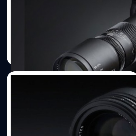
เทเลโฟโต เปิดตัวเมาท์ใหม่ X/GFX/F/EF
TTArtisan ค่ายเลนส์อิสระจากประเทศจีนแผ่นดินใหญ่
ประกาศเปิดตัวเมาท์ใหม่สำหรับเลนส์มือหมุนซูเปอร์เทเลโฟโต
'500mm F6.3' รองรับเมาท์ FUJIFILM X/GFX/Nikon
F/Canon EF
บดินทร์ ตันวิเชียร
| 891 days ago
Read More
16/02/2024
เปิดตัว Voigtlander Nokton 50mm F1
Aspherical เลนส์มือหมุนสุดไวแสง เมาท์
Sony E
ค่าย Cosina ประกาศเปิดตัวเลนส์มือหมุนรุ่นใหม่ 'Voigtlander
Nokton 50mm F1 Aspherical' กับช่วง Normal ไวแสงสูง
สำหรับกล้องฟูลเฟรมมิเรอร์เลส Sony E-mount โดยเฉพาะ!