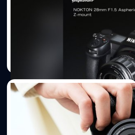
เปิดตัว Voigtlander NOKTON 28mm F1.5
Aspherical เลนส์มือหมุนสำหรับชาว Z-
mount
Cosina เปิดตัวเลนส์มือหมุนรุ่นใหม่ 'Voigtlander NOKTON
28mm F1.5 Aspherical' ที่รอบนี้มาในเมาท์สำหรับชาวฟูล
เฟรม Nikon Z ในน้ำหนักตัวเพียง 360 กรัม เท่านั้นครับ
สำหรับจุดเด่นของเลนส์ค่ายนี้คือ แม้จะเป็นเลนส์มือหมุนแต่ก็
มีหน้าสัมผัสไฟฟ้าทำให้สามารถสื่อสารกับตัวกล้องได้โดยตรง
บดินทร์ ตันวิเชียร
| 563 days ago
ทั้ง EXIF data รวมไปถึงการทำงานร่วมกับระบบกันสั่นภายใน
Read More
ตัวกล้องอีกด้วยครับ สเปก Voigtlander NOKTON 28mm
F1.5 Aspherical Z-mount ราคา Voigtlander NOKTON
28mm F1.5 Aspherical Z-mount มีราคาอยู่ที่ 130,000 เยน
15/01/2025
(ประมาณ 28,000 บาท) โดยคาดว่าเตรียมวางจำหน่ายในช่วง
เดือนกุมภาพันธ์ 2025 ที่ใกล้จะถึงนี้ครับ
เปิดตัว 7artisan 18mm F5.6 เลนส์มือหมุนทรง
แพนเค้กตัวจิ๋ว สำหรับกล้องฟูลเฟรมหลากเมา
ท์
ค่ายเลนส์อิสระ 7artisan เปิดตัวเลนส์มือหมุนสไตล์แพนเค้ก
ช่วงมุมกว้างตัวจิ๋ว '7artisan 18mm F5.6' รองรับกล้องฟูล