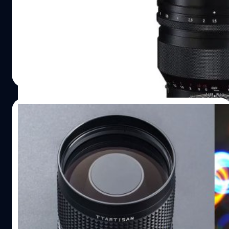
ค่ายเลนส์อิสระ Cosina ประกาศเตรียมนำเอาเลนส์มือหมุนไว
แสง 'Nokton 75mm F1.5 Aspherical' ที่ก่อนหน้านี้เคยออก
เมาท์ Nikon Z, Canon RF และ Leica VM มาก่อนแล้ว ครั้งนี้
ถึงคิวของชาว Sony E กันบ้างครับ โดยมีกำหนดวางขายใน
เดือนกรกฎาคม 2024 ที่ใกล้จะถึงนี้ สำหรับเลนส์ของ
บดินทร์ ตันวิเชียร
| 781 days ago
Voigtlander มีจุดเด่นคือมีหน้าสัมผัสไฟฟ้าที่ท้ายเลนส์ ทำให้
Read More
สามารถสื่อสารกับตัวกล้องได้ครับ ไม่ว่าจะเรื่องกันสั่น การ
บันทึก Exif Data ลงในไฟล์ภาพ และยังสามารถแก้ไขความผิด
เพี้ยนต่าง ๆ ของตัวเลนส์ได้จากฟังก์ชัน Lens Correction ใน
05/06/2024
ตัวกล้องอีกด้วย แถมซีรีส์ Nokton ยังมีจุดเด่นคือช่องรูรับแสง
ที่ค่อนข้างกว้าง ยิ่งใน Nokton 75mm F1.5 Aspherical ที่เป็น
เปิดตัว TTArtisan 250mm F5.6 Reflex เลนส์
ระยะเทเลอ่อน ๆ เรื่องการทำละลายหรือถ่าย Portrait สามารถ
เอกลักษณ์โบเก้ทรงโดนัท เมาท์ M42 แปลง
ทำได้ดีแน่นอนครับ รวมไปถึงการถ่ายในที่แสงน้อยก็ตาม
ใช้ได้ทุกค่าย !
สเปก Voigtlander NOKTON…
ค่ายเลนส์อิสระ TTArtisans เปิดตัว '250mm F5.6 Reflex'
เลนส์มือหมุนเทเลโฟโตสำหรับกล้องฟูลเฟรม พร้อมกับ
เอกลักษณ์โบเก้ทรงโดนัทแปลกตาตามสไตล์เลนส์ Reflex
สำหรับเลนส์ Reflex หรือเลนส์กระจก ข้อดีคือมีชิ้นเลนส์น้อย
แต่จะใช้ชิ้นเลนส์ที่เป็นกระจกใส่เข้าไปแทนครับ ทำให้การ
บดินทร์ ตันวิเชียร
| 793 days ago