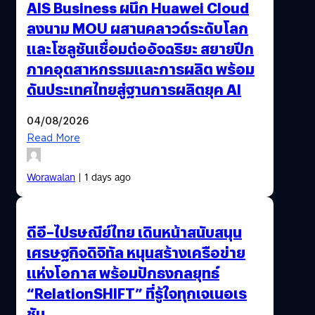
AIS Business ผนึก Huawei Cloud
ลงนาม MOU ผสานคลาวด์ระดับโลก
และโซลูชันเชื่อมต่ออัจฉริยะ สยายปีก
ภาคอุตสาหกรรมและการผลิต พร้อม
ดันประเทศไทยสู่ฐานการผลิตยุค AI
04/08/2026
Read More
Worawalan
| 1 days ago
ดีอี–ไปรษณีย์ไทย เดินหน้าสนับสนุน
เศรษฐกิจดิจิทัล หนุนสร้างเครือข่าย
แห่งโอกาส พร้อมปักธงกลยุทธ์
“RelationSHIFT” ที่รู้ใจทุกเจเนอเร
ชัน