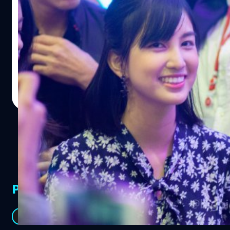
แคนแคน BNK48 ไลฟ์สดชี้แจงกรณีภาพหลุด
จากกระแสออนไลน์เมื่อวาน ( 7 พ.ค.61) ในช่วงหัวค่ำกรณีมี
ผู้นำภาพถ่าย selfie ของน้องมาเผยแพร่ โอตะจำนวนมากออก
มาให้กำลังใจน้อง ส่วนในฝั่งของเพจอย่างเป็นทางการของ
BNK48 ก็มีความเคลื่อนไหว โดยหลังจากที่ประกาศ รอบ
แสดงของ BNK48 Team BⅢ「PARTY ga Hajimaru yo」@
Meechok Dechpokasup
| 3014 days ago
BNK48 The Campus ซึ่งมีน้องร่วมแสดงอยู่ด้วย ไม่นานนัก
Read More
หลังจากนั้น ก็มีการแจ้งเปลี่ยนแปลงรายชื่อผู้ร่วมแสดง มาถึง
ช่วงสายของวันนี้ ( 8 พ.ค. 61 ) น้องจึงมีการ Facebook Live
เพื่อขอโทษกับสิ่งที่เกิดขึ้น ขอบคุณแฟนคลับที่ส่งกำลังใจมาให้
และจะไม่อยู่นิ่งกับผู้ที่มีเจตนาไม่ดีกับน้อง ขอบคุณทุกคนที่
คอยสนับสนุน และเคารพในการตัดสินใจของน้อง ความยาว 1
นาที 40 วินาที สวัสดีค่ะ แคนแคน BNK48 นะคะ ทุกคนคง
เห็นสิ่งที่เกิดขึ้นกันแล้วใช่ไหมคะ แคนอยากจะขอโทษจากใจ
PR Partners
จริงกับสิ่งที่เกิดขึ้นค่ะ ทุกข้อความ แคนได้อ่านและก็เห็นมัน
เป็นมันที่เรียบร้อยแล้ว สำหรับสิ่งที่เกิดขึ้นแคนขอรับผิดชอบ
ทุกการกระทำของแคน และแคนจะไม่นิ่งเฉยกับบุคคลที่มี
See All
เจตนาไม่ดีกับแคน สุดท้ายนี้ ไม่ว่าอะไรจะเกิดขึ้น ขอบคุณทุก