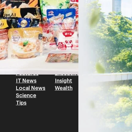
รัตนาภรณ์ ศรีนวลจันทร์
| 3 da
เศรษฐกิจ ปรับห่วงโซ่คุณค่า แล
โดย ศาสตราจารย์ ดร. ยศชนัน 
Read More
วิทยาศาสตร์ วิจัยและนวัตกรร
สามารถนำ Green Tech มาใช้เพ
วรรธน์ นิลกิจศรานนท์ รองประ
Tech
Biz
Game
horts
Cars
Corporate
Articles
Features
Executive
Game News
IT News
Insight
Reviews
Local News
Wealth
Science
Tips