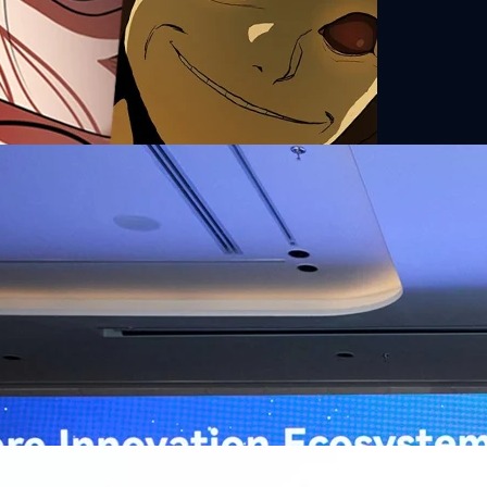
ิวงการสาธารณสุขไทยด้วย AI เปิดตัว 4 นวัตกรรมเปลี่ยน
่อการแพทย์ในประเทศไทย
หัวเว่ย จัดงาน “Huawei AI+ Healthcare Summit” ภายใต้งาน Huawei
t 2026 รวมผู้นำด้านนโยบายสาธารณสุข ผู้บริหารโรงพยาบาลชั้นนำ และ
ยและจีน ร่วมขับเคลื่อนอนาคตของระบบสาธารณสุขไทยด้วยนวัตกรรมและ
กาศความร่วมมือครั้งสำคัญเพื่อยกระดับ Healthcare Ecosystem ของ
เตอร์ จาง ประธานกลุ่มธุรกิจการศึกษาและสาธารณสุขต่างประเทศ บริษัท หัว
ถึงความมุ่งมั่นของหัวเว่ยในการสนับสนุนการเปลี่ยนผ่านสู่ยุคดิจิทัลของระบบ
คโนโลยี AI ในการยกระดับคุณภาพการให้บริการทางการแพทย์ให้เข้าถึง
ภายใต้แนวคิด “AI for Health, Health for All” “วันนี้ปัญญาประดิษฐ์กำลังเข้า
ธารณสุขอย่างรวดเร็ว หัวเว่ยมีประสบการณ์ตรงจากการพัฒนาแพลตฟอร์ม
ต่โครงสร้างพื้นฐานด้านคอมพิวติงไปจนถึงโซลูชัน AI สำหรับผู้ป่วย บุคลากร