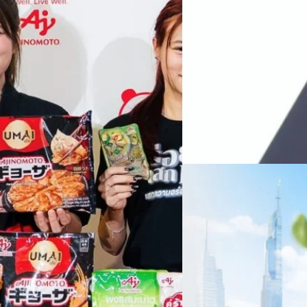
ทางการแพทย์ และผู้บริหารโรง
 & Well-beingAminoScience (การใช้
SYNNEX โชว์กำไร Q2
หลายแห่งในจีน เราเชื่อมั่นว่าค
Recurring Revenue เ
บาท/หุ้น
บริษัท ซินเน็ค (ประเทศไทย) 
ไตรมาส 2 และงวด 6 เดือนแรกข
เติบโตของรายได้อย่างมีนัยสำค
ไม่ได้รับสิทธิปันผล (XD) วันท
ธิดา มงคลสุธี ประธานเจ้าหน้าที
ทีมคอนเทนต์ BT
| 2 days ago
แรกบริษัทเดินหน้าขับเคลื่อน 
สินค้าไอที สู่การเป็น Digital 
Read More
สัดส่วนธุรกิจที่มีมูลค่าเพิ่ม
06/08/2026
ครบรอบ 6 ปี สำนักข่
TRANSITION ถกแนวทางป
เนื่องในโอกาสครบรอบ 6 ปี ส
เปลี่ยนมุมมองเกี่ยวกับการเปล
ประยุกต์ใช้ได้จริง จากผู้แทน
ประเทศไทยควรปรับตัวอย่างไร ? 
ทั้งในมิติของภาครัฐ ภาคธุรกิ