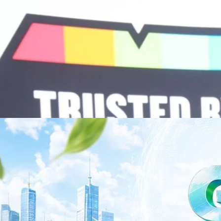
พยาบาล ซึ่งได้พิสูจน์ผลสำเร็จแล้วในโรงพยาบาลชั้นนำอย่างโรงพยาบาล
/69 โต 18% ลุย AI–Cloud–Green Energy สร้างฐาน
วามร่วมมือระหว่างหัวเว่ยกับพันธมิตรไทยในวันนี้จะช่วยผลักดันวิสัยทัศน์…
ร่งเครื่อง New Growth Engine พร้อมจ่ายปันผล 0.10
จำกัด (มหาชน) หรือ SYNNEX โชว์ผลการดำเนินงานแข็งแกร่ง กำไรสุทธิ
องปี 2569 เติบโต 17.8% และ 17.7% จากช่วงเดียวกันของปีก่อน สูงกว่าการ
ัญ พร้อมประกาศจ่ายเงินปันผลระหว่างกาล 0.10 บาทต่อหุ้น โดยกำหนดวันที่
ี่ 19 สิงหาคม 2569 และกำหนดจ่ายเงินปันผลวันที่ 2 กันยายน 2569 นางสาวสุ
่บริหาร บริษัท ซินเน็ค (ประเทศไทย) จำกัด (มหาชน) เปิดเผยว่า ในช่วงครึ่งปี
Business Transformation อย่างต่อเนื่อง ผ่านการยกระดับจากผู้จัดจำหน่าย
Infrastructure Platform เพื่อรองรับการเติบโตของเศรษฐกิจ AI โดยมุ่งเพิ่ม
 ควบคู่กับการขยายเครือข่ายพันธมิตรเทคโนโลยีระดับโลก…
าว TODAY เปิดเวทีใหญ่ SUSTAIN CITY: THE GREEN
รับตัวสู่เศรษฐกิจสีเขียวอย่างยั่งยืน
ำนักข่าว TODAY จัดงาน SUSTAIN CITY: THE GREEN TRANSITION เวทีแลก
ี่ยนผ่านสู่เศรษฐกิจและสังคมสีเขียว พร้อมนำเสนอแนวทางที่สามารถนำไป
ภาครัฐ ภาคธุรกิจ และผู้เชี่ยวชาญในหลากหลายสาขา ผ่านประเด็นสำคัญว่า
เพื่อเดินหน้าสู่ความยั่งยืนและบรรลุเป้าหมาย Net Zero อย่างเป็นรูปธรรม
จ การเงิน และพลังงาน Green Transitioning: Shifting Systemพลิกโครงสร้าง