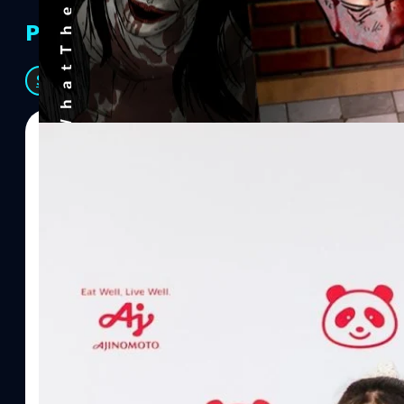
PR Partners
See All
07/08/2026
ทีมคอนเทนต์ BT
| 1 days ago
Read More
อายิโนะโมะโต๊ะ เผยยุทธศาสตร์ Food Technology 
“AminoScience” เจาะอินไซต์ผู้บริโภคและ B2B
บริษัท อายิโนะโมะโต๊ะ (ประเทศไทย) จำกัด จัดงาน The Heartbeat b
แนวคิดการดำเนินธุรกิจและการพัฒนาผลิตภัณฑ์ที่ขับเคลื่อนด้วยเท
ผู้บริโภค ท่ามกลางการเติบโตของตลาด Health & Wellness ในประเทศไท
บาท หรือคิดเป็นสัดส่วนราว 8% ของผลิตภัณฑ์มวลรวมในประเทศ (GDP