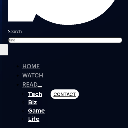
Search
HOME
WATCH
READ
Tech
CONTACT
Biz
Game
Life