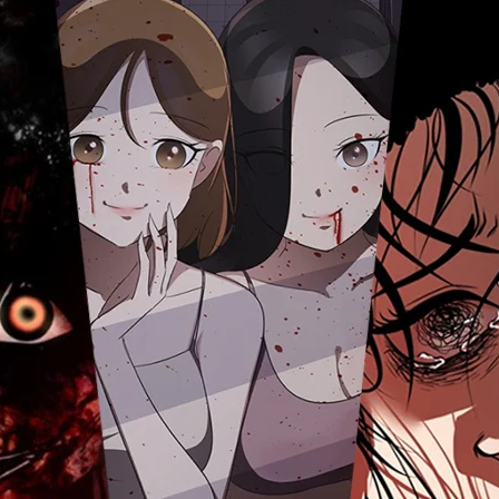
ากหลายศิลปินจาก
งทาง WEBTOON ซึ่งมีด้วยกันทั้งหมด
 ชวนลองเขย่าขวัญ ซึ่งหลังจากที่ผมได้
ามันหลอนโดนใจผมจนอยากจะแชร์ให้คน
านี้แล้วหากเกิดติดใจค่อยไล่ตามเก็บ
าอย่าอ่านเรื่องย่อที่ผมเขียนไว้นะ
 2019 เรื่องสยอง ชวนลองเขย่าขวัญ ผู้
 Webtoon - 9.82 แนว - สยองขวัญ
ขียนโดน มินซงอา…