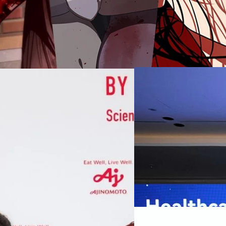
07/08/2026
หัวเว่ยเดินหน้าปฏิวัต
เกมเร่งเครื่อง AI เพื
กรุงเทพฯ, 7 สิงหาคม 2569 — 
Thailand Digital & AI Summi
ชูเทคโนโลยี
พันธมิตรด้านเทคโนโลยีจากไท
ปัญญาประดิษฐ์ (AI) พร้อมประ
ประเทศอย่างเป็นทางการ นายปี
y “AminoScience” ร่วมเปิดเผย
ทีมคอนเทนต์ BT
| 1 days ago
เว่ย เทคโนโลยี่ จำกัด ได้กล่าว
คโนโลยีทางอาหาร และข้อมูลพฤติกรรม
สาธารณสุขไทย และบทบาทของเท
Read More
ประชาชนได้อย่างทั่วถึงมากขึ้น 
ย ซึ่งมีมูลค่ามากกว่า 1.5 ล้านล้าน
มาเปลี่ยนแปลงอุตสาหกรรมสา
06/08/2026
) กลุ่มธุรกิจเทคโนโลยีและองค์
ข้อมูลสุขภาพแบบครบวงจร ตั้งแ