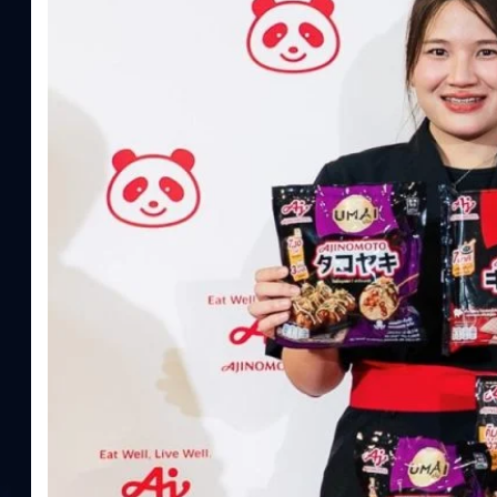
ความรู้หลักรูปแบบผลิตภัณฑ์ / โซลูชันกลุ่มเป้าหมายหลักNutrition
ประโยชน์จากกรดอะมิโน)aminoVITAL, AminoNITE,