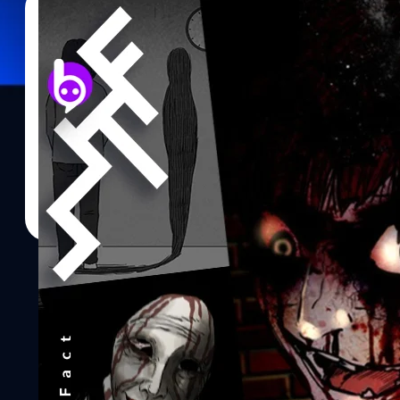
16/11/2020
นัทธพงศ์ มีแต้ม
| 2091 days ago
Read More
แนะนำ 7 เรื่องสั้นสุดหลอนที่ถูกสร้างสรรค์โดยหล
“WEBTOON”
นี่คือโพรเจกต์ผลงานรวมเรื่องสั้นสยองขวัญจากหลากหลายนักเขียนขอ
19 ตอน 19 ผู้เขียนเลยทีเดียว โดยโพรเจกต์นี้มีชื่อว่า 2019 เรื่องสยอง
อ่านมาก็มีประทับใจในหลาย ๆ ตอนเลย แต่มันมี 7 ตอนที่ผมรู้สึกว่
อื่น ๆ ได้ตามไปลองอ่านกันเหลือเกิน ถ้ายังไงก็ขอให้ลองอ่านตอนเหล่
ตอนอื่น ๆ ต่อก็ได้ครับผม ปล.ถ้าไม่อยากเสียอรรถรสในการอ่าน แนะนำว่
สามารถคลิกลิงก์ที่ผมแปะไว้ในแต่ละเรื่องไปอ่านกันเองได้เลย เรื่อง -
วาด/ผู้แต่ง - Various Artists (หลากหลายศิลปิน) เรตติงปัจจุบันใน
ปัจจุบันมี - 19 ตอน (19 เรื่องสั้น) 1.ผีส่งของ EP 01 ตอน ผีส่งของ เ