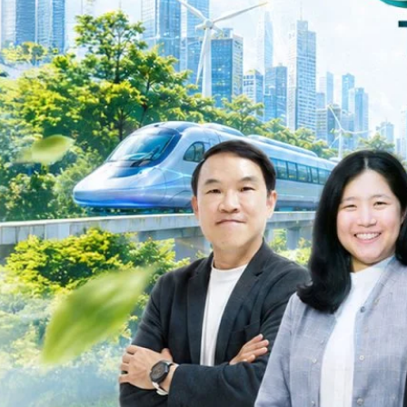
ys ago
ะเชื่อมโยงนโยบายกับเทคโนโลยี เพื่อขับเคลื่อนประเทศไทยสู่เศรษฐกิจสีเขียว
วงศ์สวัสดิ์รองนายกรัฐมนตรีและรัฐมนตรีว่าการกระทรวงการอุดมศึกษา
ม Green Transitioning: Decarbonize Unlockร่วมสำรวจแนวทางที่ภาคธุรกิจ
ื่อลดการปล่อยคาร์บอน และเดินหน้าสู่เป้าหมาย Net Zero พบกับ คุณปัณ
ธานกรรมการบริหาร ฝ่ายวิศวกรรมโครงสร้างบริษัท…
Life
SOCIAL MEDIA
Environment
Health
People
Instagram
Trends
Wellness
Facebook