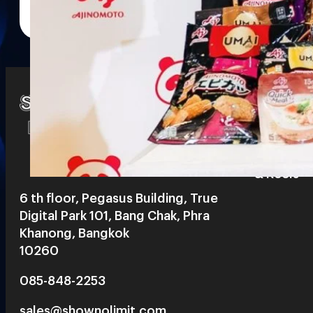
Watch
Playlists
S
& Reels
6 th floor, Pegasus Building, True
Digital Park 101, Bang Chak, Phra
Khanong, Bangkok
10260
085-848-2253
sales@shownolimit.com