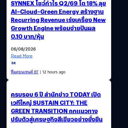
SYNNEX โชว์กำไร Q2/69 โต 18% ลุย
AI–Cloud–Green Energy สร้างฐาน
Recurring Revenue เร่งเครื่อง New
Growth Engine พร้อมจ่ายปันผล
0.10 บาท/หุ้น
06/08/2026
Read More
ทีมคอนเทนต์ BT
| 12 hours ago
ครบรอบ 6 ปี สำนักข่าว TODAY เปิด
เวทีใหญ่ SUSTAIN CITY: THE
GREEN TRANSITION ถกแนวทาง
ปรับตัวสู่เศรษฐกิจสีเขียวอย่างยั่งยืน