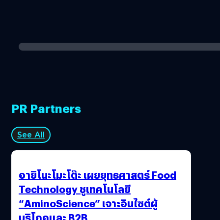
PR Partners
See All
อายิโนะโมะโต๊ะ เผยยุทธศาสตร์ Food
Technology ชูเทคโนโลยี
“AminoScience” เจาะอินไซต์ผู้
บริโภคและ B2B