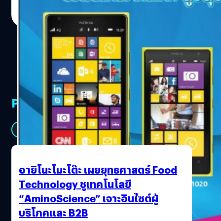
Totsapon Kritsadangphorn
| 4562 days ago
Read More
PR Partners
See All
อายิโนะโมะโต๊ะ เผยยุทธศาสตร์ Food
Technology ชูเทคโนโลยี
“AminoScience” เจาะอินไซต์ผู้
บริโภคและ B2B