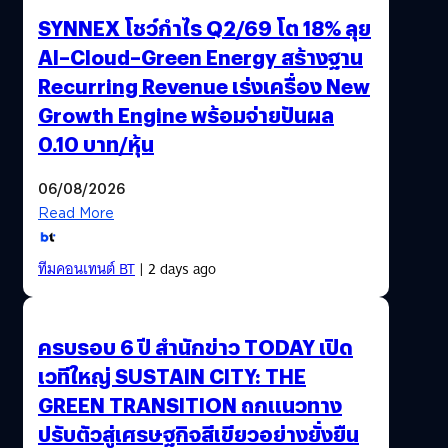
SYNNEX โชว์กำไร Q2/69 โต 18% ลุย
AI–Cloud–Green Energy สร้างฐาน
Recurring Revenue เร่งเครื่อง New
Growth Engine พร้อมจ่ายปันผล
0.10 บาท/หุ้น
06/08/2026
Read More
ทีมคอนเทนต์ BT
| 2 days ago
ครบรอบ 6 ปี สำนักข่าว TODAY เปิด
เวทีใหญ่ SUSTAIN CITY: THE
GREEN TRANSITION ถกแนวทาง
ปรับตัวสู่เศรษฐกิจสีเขียวอย่างยั่งยืน