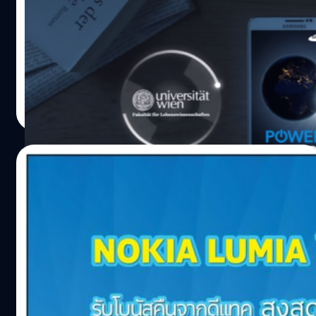
http://youtu.be/pATytzEizrQ ปกติแล้วการวิจัยข้อมูล
จำนวนมาก หากใช้ computer ตัวเดียว จะทำให้เกิดผลลัพท์
ช้ากว่าที่ควรจะเป็น
Totsapon Kritsadangphorn
| 4532 days ago
Read More
10/02/2014
โนเกียชวนโหลดแอพพร้อมรับโบนัสฟรีจา
กดีแทค
โนเกียจับมือดีแทคมอบโปรโมชั่นพิเศษสำหรับลูกค้าดีแทค
เพียงซื้อสมาร์ทโฟน Nokia Lumia 1520, 1020,
925 และ 625 ณ ร้านดีแทคชอป หรือร้านค้าที่ร่วมรายการ รับ
โบนัสสูงสุด 600 บาท เมื่อซื้อแอพพลิเคชั่นหรือเกม
บน Windows Phone Store