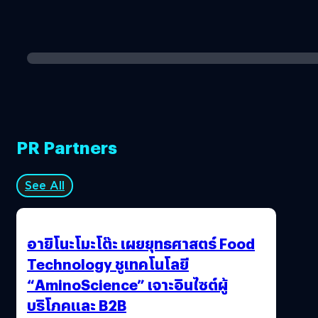
PR Partners
See All
อายิโนะโมะโต๊ะ เผยยุทธศาสตร์ Food
Technology ชูเทคโนโลยี
“AminoScience” เจาะอินไซต์ผู้
บริโภคและ B2B