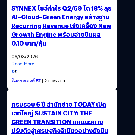
SYNNEX โชว์กำไร Q2/69 โต 18% ลุย
AI–Cloud–Green Energy สร้างฐาน
Recurring Revenue เร่งเครื่อง New
Growth Engine พร้อมจ่ายปันผล
0.10 บาท/หุ้น
06/08/2026
Read More
ทีมคอนเทนต์ BT
| 2 days ago
ครบรอบ 6 ปี สำนักข่าว TODAY เปิด
เวทีใหญ่ SUSTAIN CITY: THE
GREEN TRANSITION ถกแนวทาง
ปรับตัวสู่เศรษฐกิจสีเขียวอย่างยั่งยืน