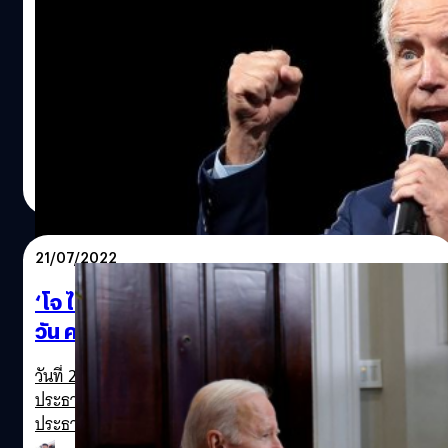
ผลิตชิปในอเมริกาเพื่อแข่งขันกับจีน!
สภาผู้แทนราษฎรสหรัฐฯ ผ่านกฎหมายเพื่อเพิ่มความสามารถ
ในการแข่งขันของอเมริกาต่อประเทศจีน โดยทุ่มเงินหลายพัน
ล้านดอลลาร์ไปกับกระบวนการผลิตเซมิคอนดักเตอร์และงาน
วิจัยทางวิทยาศาสตร์
ภควัต ขจิตวิชยานุกูล
| 1470 days ago
Read More
21/07/2022
‘โจ ไบเดน’ เตรียมเจรจากับ ‘สี จิ้นผิง’ ภายใน 10
วัน คาดหารือเรื่องภาษีและเงินเฟ้อ
วันที่ 21 กรกฎาคม 2565 โจ ไบเดน (Joe Biden)
ประธานาธิบดีสหรัฐฯ กล่าวว่าเขาวางแผนจะพูดคุยกับสี จิ้นผิง
ประธานาธิบดีของจีนภายใน 10 วันต่อจากนี้ เนื่องจากสหรัฐฯ