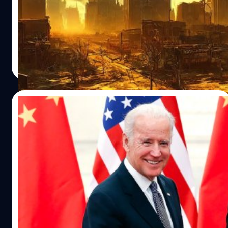
สหรัฐฯ ยังไม่เห็นสัญญาณว่า รัสเซียเตรียมใช้อาวุธนิวเคลียร์
เร็ว ๆ นี้ หลังประธานาธิบดีโจ ไบเดน ออกมากล่าวเตือนถึง
ความเสี่ยงที่จะเกิดวันสิ้นโลก
วาณิชชา สายเสมา
| 1399 days ago
Read More
25/08/2022
สี จิ้นผิง กับ โจ ไบเดน จะนัดพบกันที่ไหน? ไทย
กับอินโดนีเซีย ใครมีภาษีดีกว่ากัน?
ผู้นำสองอภิมหาอำนาจสหรัฐอเมริกาและจีนจะพบกันที่
อินโดนีเซียหรือไทยในเดือนพฤศจิกายนที่กำลังจะถึงนี้ ตอนนี้
นักการทูตของไทยและอินโดนีเซียกำลังล็อบบีกันอย่างหนัก
เพื่อเสนอประเทศตนให้เป็นที่นัดพบประวัติศาสตร์ของ
ประธานาธิบดีสหรัฐอเมริกาโจไบเดนกับประธานาธิบดีจีนสี จิ้น
กวี จงกิจถาวร
| 1443 days ago
ผิง