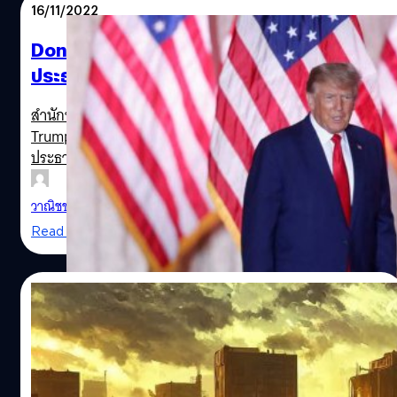
16/11/2022
Donald Trump ประกาศลงชิงตำแหน่ง
ประธานาธิบดีสหรัฐฯ ในปี 2024
สำนักข่าวรอยเตอร์รายงานว่า นายโดนัลด์ ทรัมป์ (Donald
Trump) อดีตประธานาธิบดีสหรัฐฯ ประกาศลงชิงตำแหน่ง
ประธานาธิบดีสหรัฐฯ อีกครั้งในปี 2024
วาณิชชา สายเสมา
| 1360 days ago
Read More
08/10/2022
ทำเนียบขาวเผยสาเหตุ ปธน.ไบเดน เตือนวันสิ้น
โลก หลังกังวลรัสเซียใช้นิวเคลียร์
REUTERS/Octavio Jones