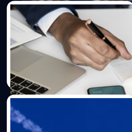
13/03/2023
ได้คืนแน่! กระทรวงการคลังสหรัฐฯ ยัน จัดตั้ง
กองทุนเพื่อคืนเงินลูกค้า SVB – Signature
Bank
Photo By Reuters
เจ้าหน้าที่กระทรวงการคลังของสหรัฐฯ ออกมาประกาศแผน
ช่วยเหลือผู้ฝากเงินที่เคยฝากไว้กับธนาคารซิลิคอน วัลเลย์
(Silicon Valley Bank) และธนาคารซิกเนเจอร์ (Signature
Bank) ซึ่ง 2 ธนาคารนี้เพิ่งถูกทางการสั่งปิดไปหมาด ๆ โดย
การคลังสหรัฐฯ ยืนยันหนักแน่นว่าทุกคนจะได้รับเงินคืนเต็ม
สรวิชญ์ พระสุจริตวงศ์
| 1243 days ago
จำนวนอย่างแน่นอนและไม่ใช่เงินที่มาจากผู้เสียภาษีด้วย
Read More
18/02/2023
บอลลูนที่สหรัฐฯ ใช้มิสไซล์มูลค่า 13 ล้านบาทยิง
อาจเป็นบอลลูนพลเรือนราคาแค่ 400 กว่า
บาท