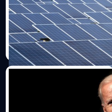
ปธน.ไบเดน ใช้สิทธิวีโต้ งดภาษีนำเข้าแผงโซ
ลาร์จาก 4 ประเทศในอาเซียนนาน 2 ปี
ประธานาธิบดีโจ ไบเดน ผู้นำของสหรัฐฯ ได้ใช้สิทธิวีโต้ เพื่อ
ยกเว้นภาษีสำหรับแผงโซลาร์ที่นำเข้าจาก 4 ประเทศใน
อาเซียน คือ มาเลเซีย กัมพูชา เวียดนาม และไทย
วาณิชชา สายเสมา
| 1172 days ago
Read More
26/04/2023
โจ ไบเดน ลงเลือกตั้งประธานาธิบดีสมัยที่ 2
ท่ามกลางผลสำรวจชี้ “แก่เกินไป”
โจ ไบเดน ประธานาธิบดีสหรัฐฯ ประกาศลงเลือกตั้ง
ประธานาธิบดีสมัยที่ 2 ในปี 2024 ท่ามกลางผลสำรวจความ