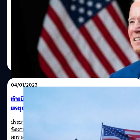
สอดแนมจากจีนไม่ใช่ภัยร้ายแรง
Joe Biden arrives with his wife Jill to speak at a
กลายเป็นเรื่องที่ชาวอเมริกันถึงกับตกตะลึง! เมื่อ โจ ไบเดน
ผู้นำของสหรัฐฯ ให้สัมภาษณ์ว่าบอลลูนสอดแนมจากจีนไม่ใช่
community event in Burlington, Iowa, on Aug. 7,
ภัยความมั่นคงร้ายแรง
2019.Charlie Neibergall / AP file
วาณิชชา สายเสมา
| 1274 days ago
Read More
04/01/2023
ทำเนียบขาวเตรียมจัดงานรำลึกครบรอบ 2 ปี
เหตุจลาจลรัฐสภาสหรัฐฯ
ประธานาธิบดีโจ ไบเดน (Joe Biden) ผู้นำของสหรัฐฯ วางแผน
จัดงานรำลึกครบรอบ 2 ปี เหตุจลาจลอาคารรัฐสภา เมื่อวันที่ 6
มกราคม ปี 2021 ที่ทำเนียบขาวในวันศุกร์นี้