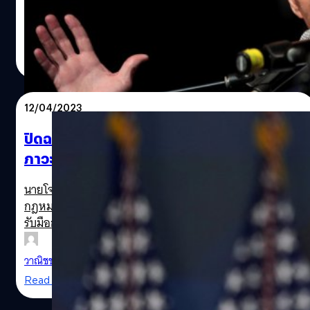
คิดเห็นของชาวอเมริกันที่ระบุว่าเขาแก่เกินไป
วาณิชชา สายเสมา
| 1199 days ago
Read More
12/04/2023
ปิดฉากโควิด! ปธน.ไบเดน ลงนามกฎหมายยุติ
ภาวะฉุกเฉินแห่งชาติ
นายโจ ไบเดน ประธานาธิบดีของสหรัฐอเมริกา ได้ลงนามใน
กฎหมายเพื่อยุติการประกาศภาวะฉุกเฉินแห่งชาติที่ใช้ในการ
รับมือการแพร่ระบาดของโรคโควิด-19
วาณิชชา สายเสมา
| 1214 days ago
Read More