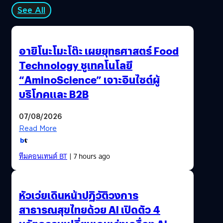
See All
อายิโนะโมะโต๊ะ เผยยุทธศาสตร์ Food
Technology ชูเทคโนโลยี
“AminoScience” เจาะอินไซต์ผู้
บริโภคและ B2B
07/08/2026
Read More
ทีมคอนเทนต์ BT
| 7 hours ago
หัวเว่ยเดินหน้าปฏิวัติวงการ
สาธารณสุขไทยด้วย AI เปิดตัว 4