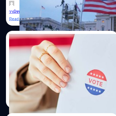
วาณิชชา สายเสมา
| 1312 days ago
Read More
13/12/2022
No Thanks! ชาวอเมริกันไม่อยากให้ ‘ไบเดน –
ทรัมป์’ ลงชิงตำแหน่ง ปธน.สหรัฐ อีก
Photo By Tyler Merbler / Wikimedia Commons
ผลสำรวจ All-America Economic พบว่าชาวอเมริกันส่วน
ใหญ่ตอบว่า “ไม่ ขอบคุณ!” (No thanks!) หลังจากที่ถูกถาม
ว่า นายไบเดน หรือนายทรัมป์ ควรลงสมัครชิงตำแหน่ง
ประธานาธิบดีสหรัฐอีกครั้งหรือไม่
วาณิชชา สายเสมา
| 1333 days ago
Read More