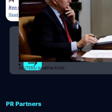
กำลังพิจารณาว่าการลดภาษีนำเข้าจากจีนอาจจะช่วยบรรเทา
ปัญหาเงินเฟ้อในสหรัฐฯ ได้
ศิวกร ปล้องใหม
| 1478 days ago
Read More
1
2
3
REUTERS/Jonathan Ernst
PR Partners