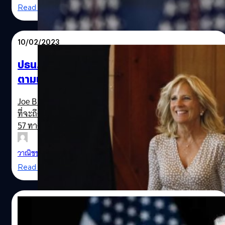
Read More
10/02/2023
ปธน.ไบเดน โดนทิ้งให้อยู่บ้าน หลังภรรยาขอ
ตามเชียร์ทีมรักถึงขอบสนาม Super Bowl
Photo By Reuters
Joe Biden ประธานาธิบดีของสหรัฐฯ เปิดเผยว่า ในวันอาทิตย์
ที่จะถึงนี้ เขาวางแผนที่จะรับชมการแข่งขัน Super Bowl ครั้งที่
57 ทางโทรทัศน์ที่บ้าน
วาณิชชา สายเสมา
| 1274 days ago
Read More
10/02/2023
ปธน.ไบเดน โดนวิจารณ์ยับ! หลังบอกว่าบอลลูน