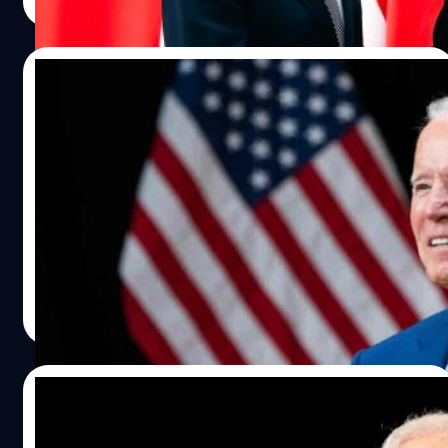
Read More
17/08/2022
ไบเดน ลงนามกฎหมายลดเงินเฟ้อมูลค่า
700,000 ล้านดอลลาร์ ก่อนเลือกตั้งกลาง
เทอมในปลายปีนี้
ประธานาธิบดี โจ ไบเดน แห่งสหรัฐฯ ได้ลงนามในร่างกฎหมาย
ควบคุมเงินเฟ้อสหรัฐฯ มูลค่า 7 แสนล้านดอลลาร์ ซึ่งมีเป้า
หมายเพื่อต่อสู้กับการเปลี่ยนแปลงสภาพภูมิอากาศและค่าใช้
จ่ายด้านการรักษาพยาบาล ในขณะเดียวกันก็ขึ้นภาษีกับ
คนรวยเป็นหลัก
ทีมคอนเทนต์ BT
| 1451 days ago
Read More
29/07/2022
สภาผู้แทนฯสหรัฐผ่านกฎหมายสนับสนุนการ