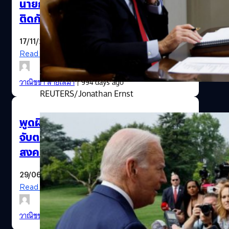
นายกฯ อวดรูปเซลฟีคู่ ‘ไบเดน’ หลังนั่ง
ติดกันในงานเลี้ยงอาหารค่ำผู้นำเอเปก
17/11/2023
Read More
วาณิชชา สายเสมา
| 994 days ago
REUTERS/Jonathan Ernst
พูดผิดบ่อยเกินไป? ปธน.ไบเดน ถูก
จับตาหลังพูดผิดว่ารัสเซียพ่ายแพ้
สงครามอิรัก
29/06/2023
Read More
วาณิชชา สายเสมา
| 1135 days ago