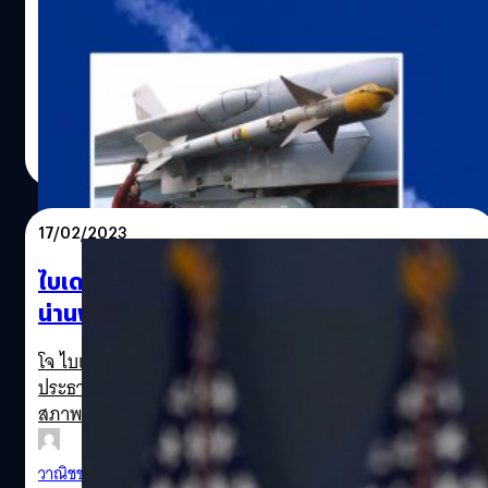
ยังคงมีข่าวคืบหน้าตามออกมาเรื่อย ๆ จากกรณีที่
สหรัฐอเมริกาแจ้งว่าได้ใช้มิสไซล์มูลค่า 400,000 เหรียญ
(ประมาณ 13 ล้านบาท) ยิงบอลลูนต้องสงสัยในบริเวณฐานทัพ
อากาศแคนาดา เมื่อสัปดาห์ที่แล้ว ด้วยเหตุสงสัยว่าน่าจะเป็น
บอลลูนสอดแนมจากประเทศจีน แต่ตอนนี้เรื่องราวเหมือนจะ
สุชยา เกษจำรัส
| 1266 days ago
โอละพ่อเสียแล้ว เพราะมีหลักฐานบ่งชี้ว่า บอลลูนดังกล่าวเป็น
Read More
ของกลุ่มนักเล่นบอลลูนสมัครเล่น ที่มีราคาเพียงแค่ 12 เหรียญ
ประมาณ 400 กว่าบาทเท่านั้น
17/02/2023
ไบเดนเตรียมถกสีจิ้นผิง กรณีบอลลูนจีนรุกล้ำ
น่านฟ้าสหรัฐฯ ยืนยัน! ไม่ขอโทษที่ยิงตก
โจ ไบเดน ประธานาธิบดีสหรัฐฯ เตรียมหารือ สี จิ้นผิง
ประธานาธิบดีจีน กรณีบอลลูนของจีนที่อ้างว่าใช้ตรวจสอบ
สภาพอากาศ ล้ำเข้ามาในน่านฟ้าสหรัฐฯ
วาณิชชา สายเสมา
| 1267 days ago