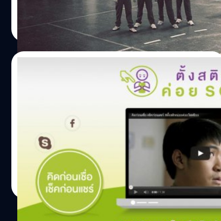
ประโยคประเภทใดแล้ว จะนำผลลัพธ์จากการจัดหมวดหมู่นี้ไป
จริงในสังคมยุคโซเชียลในปัจจุบัน ยุคที่เพียงแค่กดปุ่มโพสต์
salinee tintumrong
| 4034 days ago
คำนวณคะแนนใน Metrics อีกครั้ง โดย Metrics ที่ใช้ในการ
เพียงแค่ปุ่มเดียว ภาพๆนั้นก็จะแพร่กระจายไปตามสื่อในโลก
Read More
วัดผลกิจกรรมทางการตลาดบนโซเชียลสำหรับแบรนด์ หรือ…
โซเชียลต่างๆได้อย่างไวและรวดเร็ว และเมื่อถูกแชร์กระจาย
ส่งต่อกันไปยังใครต่อใครอีกหลายคนแล้ว ก็เหมือนกับ
อาชญากรรมที่เป็นทั้งการทำลายและซ้ำเติมเหยื่อผู้ถูกกระทำ
09/04/2015
ให้มีบาดแผลเพิ่มขึ้นเป็นเท่าตัว ผลงานดังกล่าวนี้ยังได้รับ
รางวัล Gold Press and Outdoor จากงาน Lions Cannes
คลิปสั้นเตือนสติคนไทย “คิดก่อนเชื่อ เช็คก่อน
2015 สำหรับภาพทั้งสามที่ถูกนำเสนอ ได้แก่ Fatty, Nerd,
แชร์ #ตั้งสติหน่อยค่อยโซเชียล”
และ Weak ภายในภาพถ่ายนั้นเป็นการแสดงภาพของกลุ่ม
นักเรียนวัยรุ่นที่กำลังใช้สมาร์ทโฟนถ่ายภาพเพื่อนนักเรียนอีก
ในยุคสมัยที่สังคมสามารถติดต่อสื่อสารกันได้อย่างรวดเร็ว
คน พร้อมกับข้อความที่ระบุว่า “One shot is enough.
ผ่านระบบ Social Media นี้นั้น ถือว่าเป็นสิ่งที่ดีมาก ๆ เพราะ
Cyberbullying represents one of the main causes of
หลาย ๆ เรื่องราวเช่นต้องการความช่วยเหลือด้านต่าง ๆ หรือ
depression and suicide among kids at school. If you…
เรื่องอุบัติเหตุนั้น เราก็สามารถรับรู้ข้อมูลข่าวสารได้อย่าง
รวดเร็ว แต่มีด้านดีก็ต้องมีด้านร้าย โดยเฉพาะในเรื่องข่าวลือ
Totsapon Kritsadangphorn
| 4137 days ago
ต่าง ๆ ที่เกิดขึ้นอย่างรวดเร็วและดูน่าเชื่อถือ เช่นการรักษาโรค
Read More
ต่าง ๆ ด้วยวิธีแปลก ๆ เป็นต้น