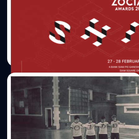
เชียลของแบรนด์
Wisesight ใช้ A.I. ช่วยในการคำนวณผลลัพธ์ในการทำ
กิจกรรมทางการตลาดบนโซเชียลของแบรนด์ โดยใช้ Model
ในการทำ Text Classification โดยทาง Wisesight มีทีมงาน
พัฒนาขึ้นมาเอง เพื่อแยกแยะข้อความต่างๆ ออกมาแล้ว
ทำการให้คะแนนในแต่ละแบรนด์ เพื่อให้ได้ผลลัพธ์ที่แม่นยำ
Pornnapat Kaewbandit
| 2485 days ago
เราได้ตั้งต้นโดยใช้มนุษย์ในการทำ Data Labeling ก่อน โดย
Read More
กำหนดลักษณะคำและรูปประโยคต่างๆ แยกตามอุตสาหกรรม
จากนั้นจึงทำ Text Classification ซึ่งก็คือการสอนให้เครื่อง
คอมพิวเตอร์หรือ Machine สามารถเรียนรู้และแยกประเภท
21/07/2015
ของข้อความออกเป็นหมวดหมู่ได้ ดังต่อไปนี้ Sentiment เพื่อ
แยกแยะว่าประโยคไหนเป็นความเห็นเชิงบวกหรือเป็นเชิงลบ
ตั้งสติ ก่อนโซเชียล…เพราะแค่ “ภาพ 1 ภาพ”
Tag Friends เพื่อดูว่าประโยคนั้น ๆ มีการ Tag Friend ให้เข้ามา
อาจ “ฆ่า” คนได้!!
ชมคอนเทนต์หรือไม่ Intentions เพื่อดูว่าประโยคนั้นเป็น
ประโยคแสดงความสนใจในตัวแบรนด์หรือสินค้าหรือไม่
แคมเปญดีสะท้อนสังคมจาก "UNICEF ชิลี" ทำให้เรารู้สึก
Spam Detection เพื่อคัดกรองข้อความประเภทขายของ ฝาก
สะดุดกับการใช้ชีวิตในโลกยุคดิจิตอลในปัจจุบันนี้ ที่ไม่ว่าจะ
ร้าน ออกจากข้อความทั้งหมด เมื่อระบบทำการอ่านข้อความ
ทำอะไรๆ ก็จะนึกถึงโลกโซเชียลก่อนเสมอ แคมเปญ “One
หารูปแบบของคำหรือรูปแบบของประโยค และทำนายว่าเป็น
Shot” โดย “UNICEF ชิลี" ได้มีการนำเสนอเรื่องราวที่เกิดขึ้น