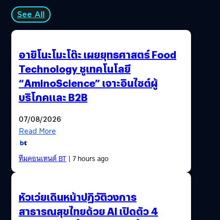
See All
อายิโนะโมะโต๊ะ เผยยุทธศาสตร์ Food
Technology ชูเทคโนโลยี
“AminoScience” เจาะอินไซต์ผู้
บริโภคและ B2B
07/08/2026
Read More
ทีมคอนเทนต์ BT
| 7 hours ago
หัวเว่ยเดินหน้าปฏิวัติวงการ
สาธารณสุขไทยด้วย AI เปิดตัว 4