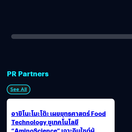
PR Partners
See All
อายิโนะโมะโต๊ะ เผยยุทธศาสตร์ Food
Technology ชูเทคโนโลยี
“AminoScience” เจาะอินไซต์ผู้