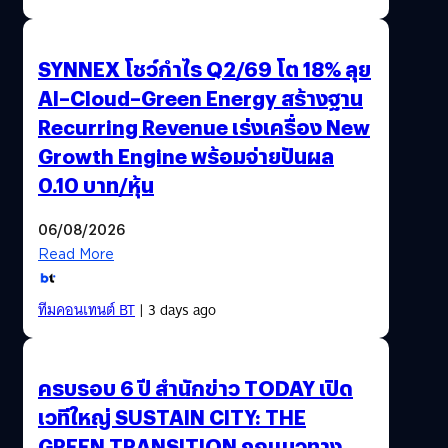
SYNNEX โชว์กำไร Q2/69 โต 18% ลุย
AI–Cloud–Green Energy สร้างฐาน
Recurring Revenue เร่งเครื่อง New
Growth Engine พร้อมจ่ายปันผล
0.10 บาท/หุ้น
06/08/2026
Read More
ทีมคอนเทนต์ BT
| 3 days ago
ครบรอบ 6 ปี สำนักข่าว TODAY เปิด
เวทีใหญ่ SUSTAIN CITY: THE
GREEN TRANSITION ถกแนวทาง