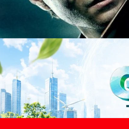
าว TODAY เปิดเวทีใหญ่ SUSTAIN CITY: THE GREEN
รับตัวสู่เศรษฐกิจสีเขียวอย่างยั่งยืน
ำนักข่าว TODAY จัดงาน SUSTAIN CITY: THE GREEN TRANSITION เวทีแลก
ี่ยนผ่านสู่เศรษฐกิจและสังคมสีเขียว พร้อมนำเสนอแนวทางที่สามารถนำไป
ภาครัฐ ภาคธุรกิจ และผู้เชี่ยวชาญในหลากหลายสาขา ผ่านประเด็นสำคัญว่า
เพื่อเดินหน้าสู่ความยั่งยืนและบรรลุเป้าหมาย Net Zero อย่างเป็นรูปธรรม
จ การเงิน และพลังงาน Green Transitioning: Shifting Systemพลิกโครงสร้าง
ours ago
ะเชื่อมโยงนโยบายกับเทคโนโลยี เพื่อขับเคลื่อนประเทศไทยสู่เศรษฐกิจสีเขียว
วงศ์สวัสดิ์รองนายกรัฐมนตรีและรัฐมนตรีว่าการกระทรวงการอุดมศึกษา
ม Green Transitioning: Decarbonize Unlockร่วมสำรวจแนวทางที่ภาคธุรกิจ
ื่อลดการปล่อยคาร์บอน และเดินหน้าสู่เป้าหมาย Net Zero พบกับ คุณปัณ
ธานกรรมการบริหาร ฝ่ายวิศวกรรมโครงสร้างบริษัท…