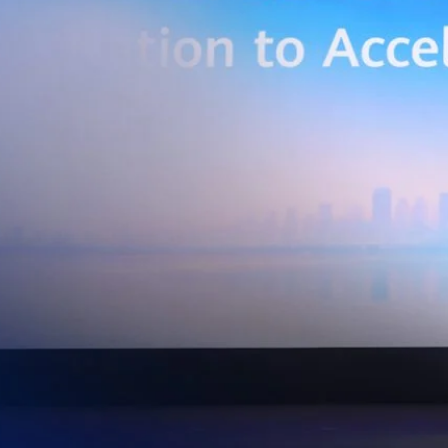
่การเชื่อมต่อข้อมูลจากเครื่องจักรและระบบการผลิตภายในโรงงานผ่าน 5G
เบอร์ และระบบเชื่อมต่อที่ปลอดภัย ไปจนถึงการรวบรวม ประมวลผล และ
ยศักยภาพการประมวลผลของ GPU เพื่อต่อยอดสู่แอปพลิเคชัน AI และโซลูชัน
ริมขีดความสามารถในการแข่งขัน และสร้างความพร้อมรองรับผู้ประกอบการ
ี่ต้องการขยายฐานการผลิตในประเทศไทย นายภูผา เอกะวิภาต หัวหน้าคณะผู้
ท แอดวานซ์ อินโฟร์ เซอร์วิส จำกัด (มหาชน) กล่าวว่า…
Life
SOCIAL MEDIA
Environment
Health
People
Instagram
Trends
Wellness
Facebook