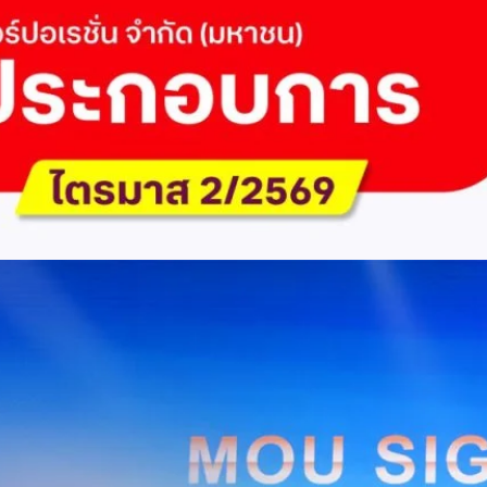
 Q2/2569 กำไรสุทธิ 6.6 พันล้านบาท จ่ายปันผล 5.2
ัด (มหาชน) รายงานผลประกอบการประจำไตรมาส 2/2569 มีกำไรสุทธิหลังหัก
เนื่องเป็นไตรมาสที่ 6 พร้อมอนุมัติจ่ายเงินปันผลระหว่างกาลรวม 5.2 พันล้าน
 โดยผลการดำเนินงานหลักได้รับปัจจัยหนุนจากการบริหารต้นทุนและการเติบโต
การเงิน (Q2/2569)มูลค่า / สถิติการเปลี่ยนแปลง (YoY)การเปลี่ยนแปลง
(ไม่รวม IC)4.14 หมื่นล้านบาท+0.8%+0.8%EBITDA2.83 หมื่นล้าน
ักภาษี (NPAT)6.6 พันล้านบาท+3.2 เท่าทรงตัวอัตราส่วนหนี้สินสุทธิต่อ
่า ปัจจัยขับเคลื่อนด้านฐานผู้ใช้และเทคโนโลยี ด้านปริมาณผู้ใช้งาน ไตรมาสนี้
ี่เพิ่มขึ้น 4.79 แสนเลขหมาย รวมเป็น 48.6 ล้านเลขหมาย (ในจำนวนนี้เป็นผู้ใช้
ะผู้ใช้บริการอินเทอร์เน็ตบ้านเพิ่มขึ้น 2.8 หมื่นราย โดยปัจจัยที่ส่งผลต่อการ
การกระตุ้นเศรษฐกิจภาครัฐ (ไทยช่วยไทย พลัส)…
Huawei Cloud ลงนาม MOU ผสานคลาวด์ระดับโลกและ
ริยะ สยายปีกภาคอุตสาหกรรมและการผลิต พร้อมดัน
ิตยุค AI
AIS Business และ Huawei Cloud ลงนามความร่วมมือ (MOU) เพื่อขับ
ารผลิตอัจฉริยะที่ใช้ข้อมูลและ AI เป็นกลไกสำคัญ โดยผสานความแข็งแกร่ง
าคธุรกิจไทยของ AIS Business เข้ากับเทคโนโลยี Cloud, AI และองค์ความรู้
wei Cloud เพื่อช่วยให้ผู้ประกอบการสามารถนำเทคโนโลยีไปยกระดับ
ธรรม ภายใต้ความร่วมมือดังกล่าว ทั้งสองฝ่ายจะร่วมกันพัฒนาโครงสร้างพื้น