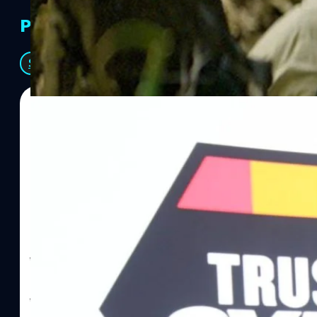
PR Partners
See All
06/08/2026
ทีมคอนเทนต์ BT
| 17 hours ago
Read More
SYNNEX โชว์กำไร Q2/69 โต 18% ลุย AI–Cloud–
Recurring Revenue เร่งเครื่อง New Growth Eng
บาท/หุ้น
บริษัท ซินเน็ค (ประเทศไทย) จำกัด (มหาชน) หรือ SYNNEX โชว์ผลกา
ไตรมาส 2 และงวด 6 เดือนแรกของปี 2569 เติบโต 17.8% และ 17.7% จ
เติบโตของรายได้อย่างมีนัยสำคัญ พร้อมประกาศจ่ายเงินปันผลระหว่าง
ไม่ได้รับสิทธิปันผล (XD) วันที่ 19 สิงหาคม 2569 และกำหนดจ่ายเงินปั