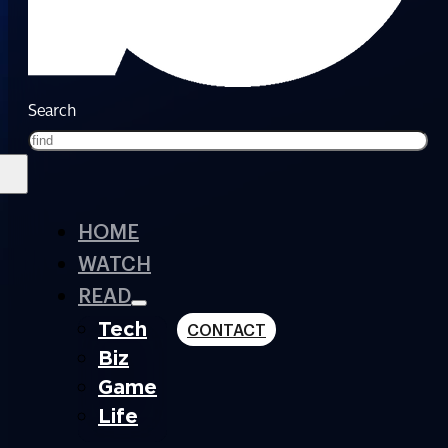
Search
HOME
WATCH
READ
Tech
CONTACT
Biz
Game
Life