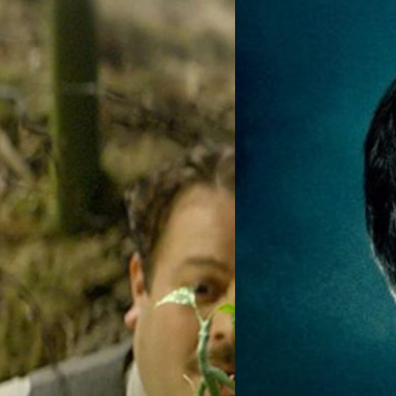
18/04/2022
ส่องรายได้ 11 หนัง W
Fantastic Beast คาถา
หลังจากที่เรื่องราวของพ่อมดน
'เจ.เค.โรว์ลิง' (J.K.Rowling)
easts’ มีจริง อยากเลี้ยง
จักรวาล ที่เรียกอย่างเป็นทางกา
่น้อย 'เอ็ดดี เรดเมน' (Eddie
ประภาส อยู่เย็น
| 1571 days a
ี้ยงตัว 'โบว์ทรักเกิล'
Read More
กที่สุด