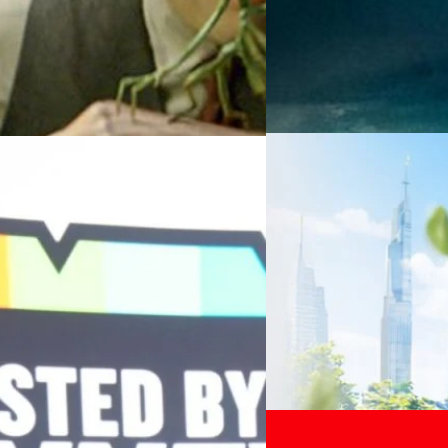
06/08/2026
ครบรอบ 6 ปี สำนักข่
TRANSITION ถกแนวทางป
เนื่องในโอกาสครบรอบ 6 ปี ส
เปลี่ยนมุมมองเกี่ยวกับการเปล
Green Energy สร้างฐาน
ประยุกต์ใช้ได้จริง จากผู้แทน
ine พร้อมจ่ายปันผล 0.10
ประเทศไทยควรปรับตัวอย่างไร ? 
ทั้งในมิติของภาครัฐ ภาคธุรกิ
รดำเนินงานแข็งแกร่ง กำไรสุทธิ
รัตนาภรณ์ ศรีนวลจันทร์
| 23 h
เศรษฐกิจ ปรับห่วงโซ่คุณค่า แล
ากช่วงเดียวกันของปีก่อน สูงกว่าการ
โดย ศาสตราจารย์ ดร. ยศชนัน 
Read More
วิทยาศาสตร์ วิจัยและนวัตกรร
กาล 0.10 บาทต่อหุ้น โดยกำหนดวันที่
สามารถนำ Green Tech มาใช้เพ
04/08/2026
นผลวันที่
วรรธน์ นิลกิจศรานนท์ รองประ