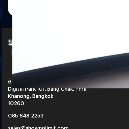
Watch
Playlists
S
& Reels
6 th floor, Pegasus Building, True
Digital Park 101, Bang Chak, Phra
Khanong, Bangkok
10260
085-848-2253
sales@shownolimit.com