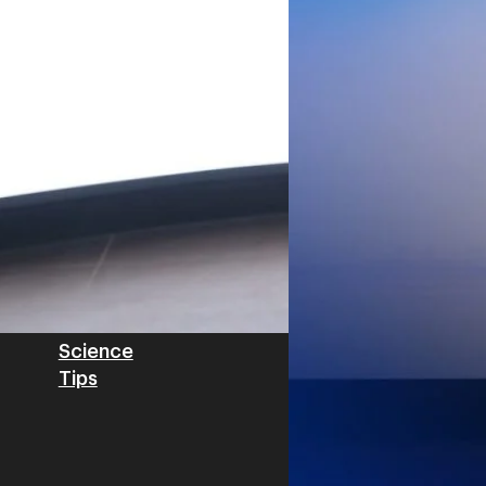
Worawalan
| 2 days ago
ฐานดิจิทัลแบบครบวงจร ตั้งแต
Private Network โครงข่ายไฟ
Read More
วิเคราะห์ข้อมูลบน Cloud ด้ว
สำหรับภาคอุตสาหกรรม ช่วยเส
ไทย รวมถึงนักลงทุนต่างชาติท
บริหารกลุ่มลูกค้าองค์กร บริษั
Tech
Biz
Game
horts
Cars
Corporate
Articles
Features
Executive
Game News
IT News
Insight
Reviews
Local News
Wealth
Science
Tips