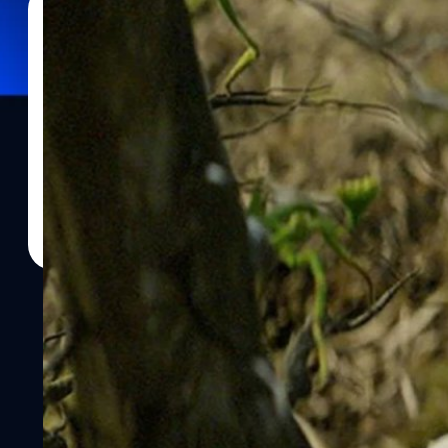
21/04/2022
ประภาส อยู่เย็น
| 1568 days ago
Read More
‘เอ็ดดี เรดเมย์น’ เผย ถ้าสัตว์วิเศษใน ‘Fantastic B
น้อง ‘พิกเกตต์’ มากที่สุด
สัตว์วิเศษใน Fantastic Beasts น่ารักน่าชัง และน่าเอามาเลี้ยงอยู่ไม่ใช
Redmayne) เผยว่า ถ้าสัตว์วิเศษใน 'Fantastic Beasts' มีจริง เขาอยากเล
(Bowtruckles) ประจำตัวที่นิวต์ตั้งชื่อให้ว่าเจ้า 'พิกเกตต์' (Pickett) มา