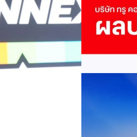
True เผยผลประกอบการ
พันล้าน
บริษัท ทรู คอร์ปอเรชั่น จำก
ภาษี 6.6 พันล้านบาท ทำกำไรต่อ
บาท คิดเป็น 0.15 บาทต่อหุ้น
ของฐานผู้ใช้งาน ตัวชี้วัดทาง
(QoQ)รายได้จากการให้บริการ 
ทีมคอนเทนต์ BT
| 2 days ago
บาท+13.5%+1.1%กำไรสุทธิหลังห
EBITDA3.7 เท่า-0.3 เท่า-0.1 เท
Read More
มีผู้ใช้บริการโทรศัพท์เคลื่อนท
บริการ 5G รวม 19.3 ล้านราย) แล
04/08/2026
เพิ่มขึ้นของตัวเลขมาจากโครง
AIS Business ผนึก 
โซลูชันเชื่อมต่ออัจฉ
ประเทศไทยสู่ฐานการผล
กรุงเทพฯ, 3 สิงหาคม 2569 – 
เคลื่อนภาคอุตสาหกรรมไทยสู่ก
ด้านโครงข่ายและความเข้าใจในภ
ด้านการผลิตระดับโลกของ Hua
กระบวนการผลิตได้อย่างเป็นรูป