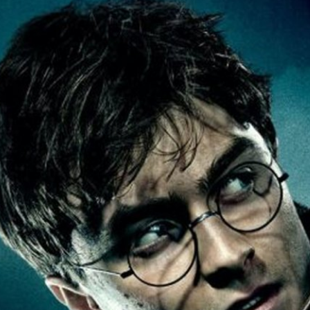
izarding World, Harry Potter วิเคราะห์อนาคต
เสื่อมหรือยัง?
้อย 'แฮร์รี พอตเตอร์' (Harry Potter) จากหนังสือวรรณกรรมเยาวชนของ
 ได้ถูกสร้างเป็นภาพยนตร์ 8 ภาค ณ วันนี้ โลกเวทมนตร์ได้ถูกขยายออกเป็น
รว่า 'วิซาร์ดดิง' เวิลด์ (Wizarding World)
go