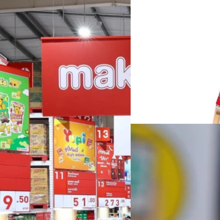
29/07/2023
CPAXT กางแผนครึ่งปีหล
พนักงาน
บมจ. ซีพี แอ็กซ์ตร้า หรือ CP
ยกระดับบริการตอบสนองไลฟ์สไต
 จ่อขยายสาขาเพิ่มอีก
วาณิชชา สายเสมา
| 1104 day
119,502 ล้านบาท เพิ่มขึ้น 3.3% จาก
Read More
06/07/2023
โลตัส ร่วมกับ ทรู ดิจิ
อัจฉริยะไร้พนักงาน
ครั้งแรกในไทย! โลตัส เปิดตัว 
ดิจิทัล นำเทคโนโลยี RetailTech
แพลตฟอร์มค้าปลีกอัจฉริยะ สร้
การบริหารจัดการร้านค้าได้ครบ