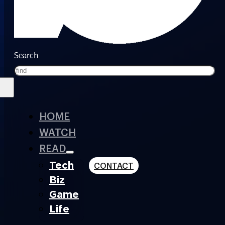
Search
HOME
WATCH
READ
Tech
CONTACT
Biz
Game
Life