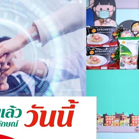
05/08/2021
จับคู่ธุรกิจ หนุนเอสเอ็มอี
ก.เกษตรฯ มูลนิธิ ม.ร
ข้าวกล่องจากใจ…ครัว
 จํากัด (มหาชน) เปิดเผยว่า จาก
กระทรวงเกษตรและสหกรณ์ มู
กอบการเอสเอ็มอีและกลุ่มเกษตรกร
มหิดล กองทัพเรือ บริษัท เจ
ว่น, แม็คโคร และโลตัส จึงตัดสินใจ
สนับสนุน ศูนย์พักคอย โรงเ
” ในวันที่ 17 - 18 มีนาคม 2565 นี้
วิด-19 ในชุมชน โดยมี ซีพีเ
ยส่งเสริมให้เอสเอ็มอีและผู้
รวมทั้งหน้ากากอนามัยซีพี ใ
ทีมคอนเทนต์ BT
| 1827 day
ม่ ๆ เพื่อการเติบโตทางธุรกิจทั้งใน
ได้ร่วมกันจัดกิจกรรมเจรจาธุรกิจใน
Read More
ละเกษตรกรไทย นำเสนอสินค้าทุก
่น, แม็คโคร และโลตัส รวมถึงช่อง
พสินค้าแล้ว ที่ @Tesco free Wifi
ที ที่มา : @TescoLotus