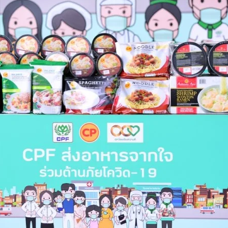
.ว.เสนีย์ฯ รพ.ศิริราช กองทัพเรือ และ CPF ร่วม “มอบ
ปันอิ่ม เพื่อประชาชน”
ลนิธิ ม.ร.ว.เสนีย์ ปราโมช คณะแพทยศาสตร์ศิริราชพยาบาล มหาวิทยาลัย
ริญโภคภัณฑ์อาหาร จำกัด (มหาชน) และภาคีเครือข่าย ผนึกกำลังร่วม
รียนสุวรรณารามวิทยาคม เขตบางกอกน้อย เพื่อช่วยควบคุมการแพร่ระบาดโค
อฟ มาร่วมสนับสนุนข้าวกล่องพร้อมรับประทาน เครื่องดื่มเพื่อสุขภาพ และขนม
นโครงการ “CPF ส่งอาหารจากใจ ร่วมต้านภัยโควิด-19"
s ago