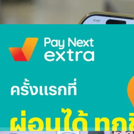
ago
สร้างปรากฏการณ์ผ่อนได้ทั้งห้าง ผ่อนสินค้าทุกชิ้น ทั้งห้าง
กทรอนิกส์เพย์เมนท์และผู้ให้บริการทางการเงินชั้นนำในภูมิภาคเอเชียตะวันออก
รกิจค้าปลีกไทยที่มีกว่า 2,300 สาขาทั่วประเทศ ร่วมสร้างปรากฏการณ์สะเทือน
รถซื้อสินค้าทุกรายการแบบผ่อนชำระได้ทั้งห้างโลตัส พร้อมโปรโมชันสุดพิเศษ
่ว่าจะเป็น โปรฯ ผ่อนชำระสินค้า 0% ยกห้าง ผ่านบริการ เพย์ เน็กซ์ เอ็กซ์ตร้า
ช้ ผ่อนสบาย1 พร้อมรับเครดิตเงินคืน2 และโลตัสคอยน์เพิ่มเป็น 2 เท่า3 เมื่อ
ago
วันที่ 1 มีนาคม - 31 ธันวาคม 2566