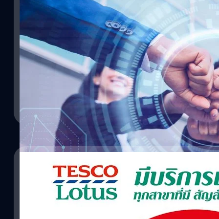
04/03/2022
เครือซีพี “เซเว่น อีเลฟเว่น-แม็คโคร-โลตัส” เปิดเวที
ไทยให้เติบโต
วันที่ 4 มีนาคม 2565 นายกมล พงษ์ประยูร ที่ปรึกษา บริษัท ซีพี ออลล์
สถานการณ์แพร่ระบาดไวรัสโควิด-19 ได้ส่งผลกระทบต่อธุรกิจผู้ประ
ไทย ด้วยเหตุนี้ 3 ธุรกิจค้าปลีกในเครือซีพี ประกอบด้วย เซเว่น อีเลฟเ
ร่วมมือกันเปิดเวทีจับคู่ธุรกิจ “SME Online Business Matching ครั้งที่ 1
ถือเป็นการนำร่องนโยบาย “แพลตฟอร์มแห่งโอกาส” ของเครือซีพีเพื่อช่ว
วาณิชชา สายเสมา
| 1616 days ago
ประกอบการธุรกิจอื่น ๆ พัฒนาศักยภาพ พร้อมกับเปิดประตูไปสู่โอกาสให
และต่างประเทศ โดยครั้งนี้ธุรกิจค้าปลีกในเครือซีพีทั้งสามแบรนด์ใหญ่
Read More
รูปแบบออนไลน์ครั้งแรก เพื่อเปิดโอกาสให้ผู้ประกอบการเอสเอ็มอีแ
ประเภท ทั้งสินค้าอุปโภคและบริโภค เพื่อจัดจำหน่ายใน เซเว่น อีเลฟเว
ทางออนไลน์ต่าง…
31/03/2014
เกร๋…เกร๋..โลตัสมีไวไฟฟรีแล้วจ้า
เทสโก้โลตัส ได้แจ้งผ่านทวิตเตอร์และเฟสบุ๊คถึงบริการไวไฟ ในห้างสรร
โดยลูกค้าสามารถขอรหัสผ่าน ลงทะเบียนขอใช้ไวไฟผ่านคลับการ์ดได้ทัน