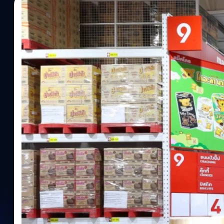
09/11/2023
วาณิชชา สายเสมา
| 1001 days ago
Read More
CPAXT โชว์ผลงานไตรมาส 3 รายได้รวมโตต่อเนื่อง
ภายในปีนี้
บมจ.ซีพี แอ็กซ์ตร้า หรือ CPAXT โชว์ผลงานไตรมาส 3 กวาดรายได้รวม 
ช่วงเดียวกันของปีก่อน จ่อขยายสาขาเพิ่มอีกภายในปีนี้