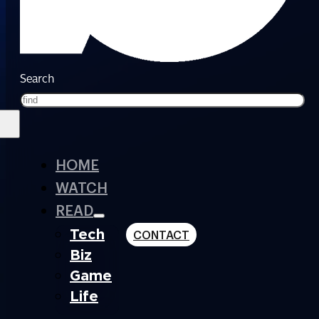
Search
HOME
WATCH
READ
Tech
CONTACT
Biz
Game
Life