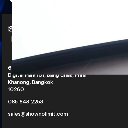
Watch
Playlists
S
& Reels
6 th floor, Pegasus Building, True
Digital Park 101, Bang Chak, Phra
Khanong, Bangkok
10260
085-848-2253
sales@shownolimit.com