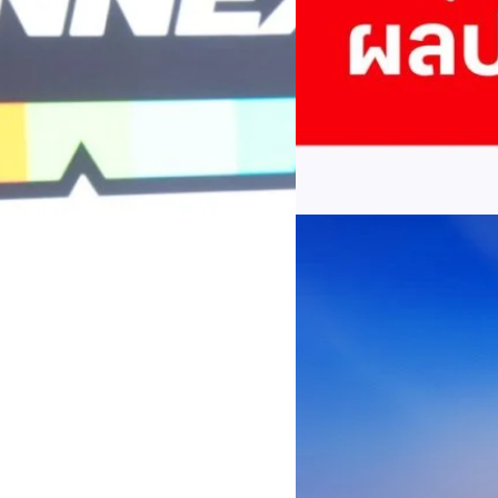
บริษัท ทรู คอร์ปอเรชั่น จำก
ภาษี 6.6 พันล้านบาท ทำกำไรต่อ
บาท คิดเป็น 0.15 บาทต่อหุ้น
ของฐานผู้ใช้งาน ตัวชี้วัดทาง
(QoQ)รายได้จากการให้บริการ 
ทีมคอนเทนต์ BT
| 2 days ago
บาท+13.5%+1.1%กำไรสุทธิหลังห
EBITDA3.7 เท่า-0.3 เท่า-0.1 เท
Read More
มีผู้ใช้บริการโทรศัพท์เคลื่อนท
บริการ 5G รวม 19.3 ล้านราย) แล
04/08/2026
เพิ่มขึ้นของตัวเลขมาจากโครง
AIS Business ผนึก 
โซลูชันเชื่อมต่ออัจฉ
ประเทศไทยสู่ฐานการผล
กรุงเทพฯ, 3 สิงหาคม 2569 – 
เคลื่อนภาคอุตสาหกรรมไทยสู่ก
ด้านโครงข่ายและความเข้าใจในภ
ด้านการผลิตระดับโลกของ Hua
กระบวนการผลิตได้อย่างเป็นรูป
Worawalan
| 3 days ago
ฐานดิจิทัลแบบครบวงจร ตั้งแต
Private Network โครงข่ายไฟ
Read More