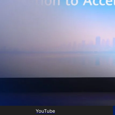
ยศักยภาพการประมวลผลของ GPU เพื่อต่อยอดสู่แอปพลิเคชัน AI และโซลูชัน
ริมขีดความสามารถในการแข่งขัน และสร้างความพร้อมรองรับผู้ประกอบการ
ี่ต้องการขยายฐานการผลิตในประเทศไทย นายภูผา เอกะวิภาต หัวหน้าคณะผู้
ท แอดวานซ์ อินโฟร์ เซอร์วิส จำกัด (มหาชน) กล่าวว่า…
Life
SOCIAL MEDIA
Environment
Health
People
Instagram
Trends
Wellness
Facebook
YouTube