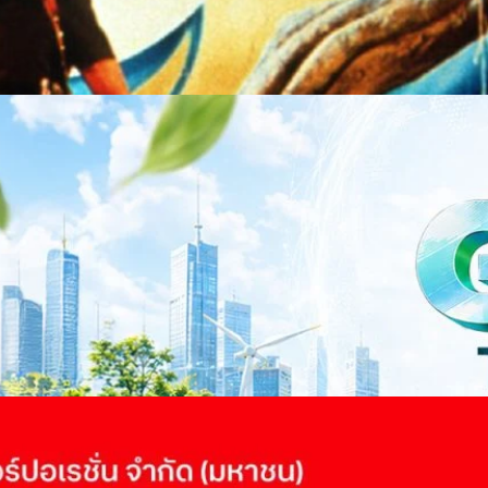
าว TODAY เปิดเวทีใหญ่ SUSTAIN CITY: THE GREEN
รับตัวสู่เศรษฐกิจสีเขียวอย่างยั่งยืน
ำนักข่าว TODAY จัดงาน SUSTAIN CITY: THE GREEN TRANSITION เวทีแลก
ี่ยนผ่านสู่เศรษฐกิจและสังคมสีเขียว พร้อมนำเสนอแนวทางที่สามารถนำไป
ภาครัฐ ภาคธุรกิจ และผู้เชี่ยวชาญในหลากหลายสาขา ผ่านประเด็นสำคัญว่า
เพื่อเดินหน้าสู่ความยั่งยืนและบรรลุเป้าหมาย Net Zero อย่างเป็นรูปธรรม
จ การเงิน และพลังงาน Green Transitioning: Shifting Systemพลิกโครงสร้าง
ys ago
ะเชื่อมโยงนโยบายกับเทคโนโลยี เพื่อขับเคลื่อนประเทศไทยสู่เศรษฐกิจสีเขียว
วงศ์สวัสดิ์รองนายกรัฐมนตรีและรัฐมนตรีว่าการกระทรวงการอุดมศึกษา
ม Green Transitioning: Decarbonize Unlockร่วมสำรวจแนวทางที่ภาคธุรกิจ
ื่อลดการปล่อยคาร์บอน และเดินหน้าสู่เป้าหมาย Net Zero พบกับ คุณปัณ
ธานกรรมการบริหาร ฝ่ายวิศวกรรมโครงสร้างบริษัท…
 Q2/2569 กำไรสุทธิ 6.6 พันล้านบาท จ่ายปันผล 5.2