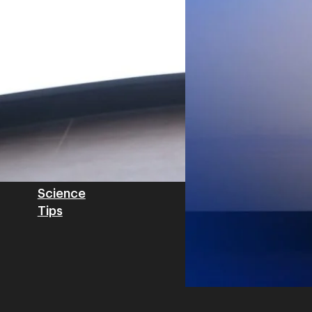
วิเคราะห์ข้อมูลบน Cloud ด้ว
สำหรับภาคอุตสาหกรรม ช่วยเส
ไทย รวมถึงนักลงทุนต่างชาติท
บริหารกลุ่มลูกค้าองค์กร บริษั
Tech
Biz
Game
horts
Cars
Corporate
Articles
Features
Executive
Game News
IT News
Insight
Reviews
Local News
Wealth
Science
Tips