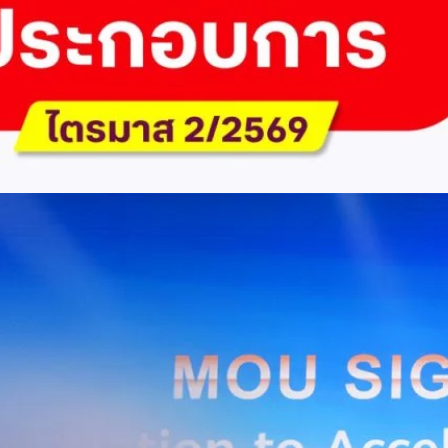
ัด (มหาชน) รายงานผลประกอบการประจำไตรมาส 2/2569 มีกำไรสุทธิหลังหัก
เนื่องเป็นไตรมาสที่ 6 พร้อมอนุมัติจ่ายเงินปันผลระหว่างกาลรวม 5.2 พันล้าน
 โดยผลการดำเนินงานหลักได้รับปัจจัยหนุนจากการบริหารต้นทุนและการเติบโต
การเงิน (Q2/2569)มูลค่า / สถิติการเปลี่ยนแปลง (YoY)การเปลี่ยนแปลง
(ไม่รวม IC)4.14 หมื่นล้านบาท+0.8%+0.8%EBITDA2.83 หมื่นล้าน
ักภาษี (NPAT)6.6 พันล้านบาท+3.2 เท่าทรงตัวอัตราส่วนหนี้สินสุทธิต่อ
่า ปัจจัยขับเคลื่อนด้านฐานผู้ใช้และเทคโนโลยี ด้านปริมาณผู้ใช้งาน ไตรมาสนี้
ี่เพิ่มขึ้น 4.79 แสนเลขหมาย รวมเป็น 48.6 ล้านเลขหมาย (ในจำนวนนี้เป็นผู้ใช้
ะผู้ใช้บริการอินเทอร์เน็ตบ้านเพิ่มขึ้น 2.8 หมื่นราย โดยปัจจัยที่ส่งผลต่อการ
การกระตุ้นเศรษฐกิจภาครัฐ (ไทยช่วยไทย พลัส)…
Huawei Cloud ลงนาม MOU ผสานคลาวด์ระดับโลกและ
ริยะ สยายปีกภาคอุตสาหกรรมและการผลิต พร้อมดัน
ิตยุค AI
AIS Business และ Huawei Cloud ลงนามความร่วมมือ (MOU) เพื่อขับ
ารผลิตอัจฉริยะที่ใช้ข้อมูลและ AI เป็นกลไกสำคัญ โดยผสานความแข็งแกร่ง
าคธุรกิจไทยของ AIS Business เข้ากับเทคโนโลยี Cloud, AI และองค์ความรู้
wei Cloud เพื่อช่วยให้ผู้ประกอบการสามารถนำเทคโนโลยีไปยกระดับ
ธรรม ภายใต้ความร่วมมือดังกล่าว ทั้งสองฝ่ายจะร่วมกันพัฒนาโครงสร้างพื้น
่การเชื่อมต่อข้อมูลจากเครื่องจักรและระบบการผลิตภายในโรงงานผ่าน 5G
เบอร์ และระบบเชื่อมต่อที่ปลอดภัย ไปจนถึงการรวบรวม ประมวลผล และ