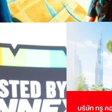
06/08/2026
ครบรอบ 6 ปี สำนักข่
TRANSITION ถกแนวทางป
เนื่องในโอกาสครบรอบ 6 ปี ส
เปลี่ยนมุมมองเกี่ยวกับการเปล
Green Energy สร้างฐาน
ประยุกต์ใช้ได้จริง จากผู้แทน
ine พร้อมจ่ายปันผล 0.10
ประเทศไทยควรปรับตัวอย่างไร ? 
ทั้งในมิติของภาครัฐ ภาคธุรกิ
รดำเนินงานแข็งแกร่ง กำไรสุทธิ
รัตนาภรณ์ ศรีนวลจันทร์
| 1 da
เศรษฐกิจ ปรับห่วงโซ่คุณค่า แล
ากช่วงเดียวกันของปีก่อน สูงกว่าการ
โดย ศาสตราจารย์ ดร. ยศชนัน 
Read More
วิทยาศาสตร์ วิจัยและนวัตกรร
กาล 0.10 บาทต่อหุ้น โดยกำหนดวันที่
สามารถนำ Green Tech มาใช้เพ
04/08/2026
นผลวันที่
วรรธน์ นิลกิจศรานนท์ รองประ
True เผยผลประกอบการ
พันล้าน