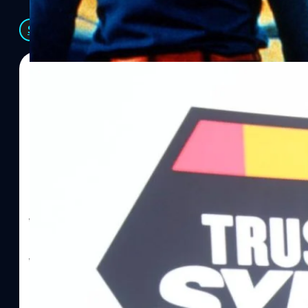
See All
06/08/2026
ทีมคอนเทนต์ BT
| 22 hours ago
Read More
SYNNEX โชว์กำไร Q2/69 โต 18% ลุย AI–Cloud–
Recurring Revenue เร่งเครื่อง New Growth Eng
บาท/หุ้น
บริษัท ซินเน็ค (ประเทศไทย) จำกัด (มหาชน) หรือ SYNNEX โชว์ผลกา
ไตรมาส 2 และงวด 6 เดือนแรกของปี 2569 เติบโต 17.8% และ 17.7% จ
เติบโตของรายได้อย่างมีนัยสำคัญ พร้อมประกาศจ่ายเงินปันผลระหว่าง
ไม่ได้รับสิทธิปันผล (XD) วันที่ 19 สิงหาคม 2569 และกำหนดจ่ายเงินปั