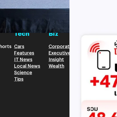
มีผู้ใช้บริการโทรศัพท์เคลื่อนท
บริการ 5G รวม 19.3 ล้านราย) แล
เพิ่มขึ้นของตัวเลขมาจากโครง
Tech
Biz
Game
horts
Cars
Corporate
Articles
Features
Executive
Game News
IT News
Insight
Reviews
Local News
Wealth
Science
Tips