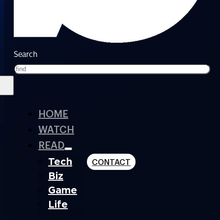
Search
HOME
WATCH
READ
Tech
CONTACT
Biz
Game
Life