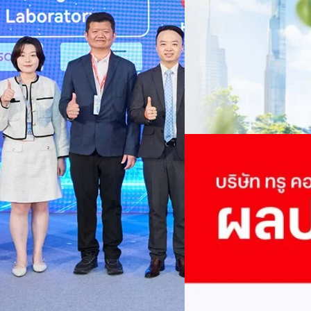
เนื่องในโอกาสครบรอบ 6 ปี ส
เปลี่ยนมุมมองเกี่ยวกับการเปล
ประยุกต์ใช้ได้จริง จากผู้แทน
ประเทศไทยควรปรับตัวอย่างไร ? 
ทั้งในมิติของภาครัฐ ภาคธุรกิ
รัตนาภรณ์ ศรีนวลจันทร์
| 1 da
เศรษฐกิจ ปรับห่วงโซ่คุณค่า แล
โดย ศาสตราจารย์ ดร. ยศชนัน 
Read More
วิทยาศาสตร์ วิจัยและนวัตกรร
สามารถนำ Green Tech มาใช้เพ
04/08/2026
วรรธน์ นิลกิจศรานนท์ รองประ
True เผยผลประกอบการ
พันล้าน
บริษัท ทรู คอร์ปอเรชั่น จำก
ภาษี 6.6 พันล้านบาท ทำกำไรต่อ
บาท คิดเป็น 0.15 บาทต่อหุ้น
ของฐานผู้ใช้งาน ตัวชี้วัดทาง
(QoQ)รายได้จากการให้บริการ 
ทีมคอนเทนต์ BT
| 2 days ago
บาท+13.5%+1.1%กำไรสุทธิหลังห
EBITDA3.7 เท่า-0.3 เท่า-0.1 เท
Read More