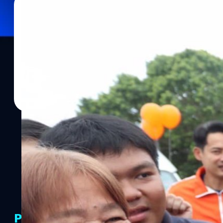
16/07/2023
วาณิชชา สายเสมา
| 1118 days ago
Read More
นิด้าโพลพบคนส่วนใหญ่หนุนโหวต ‘พิธา’ จนกว่าจะไ
นิด้าโพลเผยผลสำรวจความเห็นเรื่อง “เลือกนายกรัฐมนตรี 2566” พบ 4
นายพิธา ลิ้มเจริญรัตน์ ให้รัฐสภาพิจารณาจนกว่าจะได้เป็นนายกฯ
PR Partners