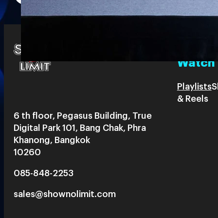
Watch
Playlists
S
& Reels
6 th floor, Pegasus Building, True
Digital Park 101, Bang Chak, Phra
Khanong, Bangkok
10260
085-848-2253
sales@shownolimit.com