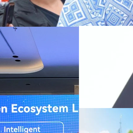
06/08/2026
SYNNEX โชว์กำไร Q2
Recurring Revenue เ
บาท/หุ้น
บริษัท ซินเน็ค (ประเทศไทย) 
ไตรมาส 2 และงวด 6 เดือนแรกข
เปิดตัว 4 นวัตกรรมเปลี่ยน
เติบโตของรายได้อย่างมีนัยสำค
ไม่ได้รับสิทธิปันผล (XD) วันท
ธิดา มงคลสุธี ประธานเจ้าหน้าที
are Summit” ภายใต้งาน Huawei
ทีมคอนเทนต์ BT
| 1 days ago
แรกบริษัทเดินหน้าขับเคลื่อน 
ข ผู้บริหารโรงพยาบาลชั้นนำ และ
สินค้าไอที สู่การเป็น Digital 
Read More
สัดส่วนธุรกิจที่มีมูลค่าเพิ่ม
ะบบสาธารณสุขไทยด้วยนวัตกรรมและ
06/08/2026
ดับ Healthcare Ecosystem ของ
ครบรอบ 6 ปี สำนักข่
TRANSITION ถกแนวทางป