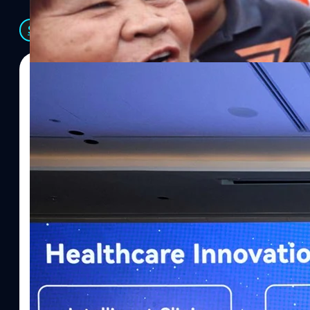
See All
07/08/2026
ทีมคอนเทนต์ BT
| 1 hour ago
Read More
หัวเว่ยเดินหน้าปฏิวัติวงการสาธารณสุขไทยด้วย AI 
เกมเร่งเครื่อง AI เพื่อการแพทย์ในประเทศไทย
กรุงเทพฯ, 7 สิงหาคม 2569 — หัวเว่ย จัดงาน “Huawei AI+ Healthc
Thailand Digital & AI Summit 2026 รวมผู้นำด้านนโยบายสาธารณสุ
พันธมิตรด้านเทคโนโลยีจากไทยและจีน ร่วมขับเคลื่อนอนาคตของร
ปัญญาประดิษฐ์ (AI) พร้อมประกาศความร่วมมือครั้งสำคัญเพื่อยกระ
ประเทศอย่างเป็นทางการ นายปีเตอร์ จาง