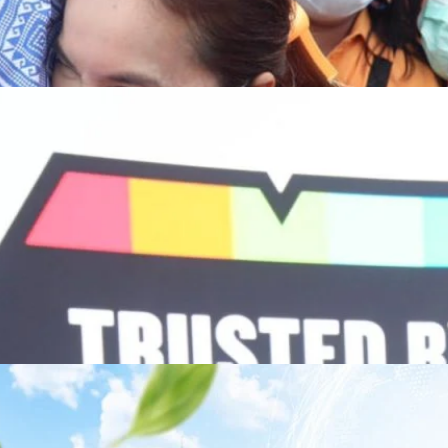
/69 โต 18% ลุย AI–Cloud–Green Energy สร้างฐาน
ร่งเครื่อง New Growth Engine พร้อมจ่ายปันผล 0.10
จำกัด (มหาชน) หรือ SYNNEX โชว์ผลการดำเนินงานแข็งแกร่ง กำไรสุทธิ
องปี 2569 เติบโต 17.8% และ 17.7% จากช่วงเดียวกันของปีก่อน สูงกว่าการ
ัญ พร้อมประกาศจ่ายเงินปันผลระหว่างกาล 0.10 บาทต่อหุ้น โดยกำหนดวันที่
ี่ 19 สิงหาคม 2569 และกำหนดจ่ายเงินปันผลวันที่ 2 กันยายน 2569 นางสาวสุ
่บริหาร บริษัท ซินเน็ค (ประเทศไทย) จำกัด (มหาชน) เปิดเผยว่า ในช่วงครึ่งปี
Business Transformation อย่างต่อเนื่อง ผ่านการยกระดับจากผู้จัดจำหน่าย
Infrastructure Platform เพื่อรองรับการเติบโตของเศรษฐกิจ AI โดยมุ่งเพิ่ม
 ควบคู่กับการขยายเครือข่ายพันธมิตรเทคโนโลยีระดับโลก…
าว TODAY เปิดเวทีใหญ่ SUSTAIN CITY: THE GREEN
รับตัวสู่เศรษฐกิจสีเขียวอย่างยั่งยืน