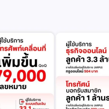
ี่เพิ่มขึ้น 4.79 แสนเลขหมาย รวมเป็น 48.6 ล้านเลขหมาย (ในจำนวนนี้เป็นผู้ใช้
ะผู้ใช้บริการอินเทอร์เน็ตบ้านเพิ่มขึ้น 2.8 หมื่นราย โดยปัจจัยที่ส่งผลต่อการ
การกระตุ้นเศรษฐกิจภาครัฐ (ไทยช่วยไทย พลัส)…
Life
SOCIAL MEDIA
Environment
Health
People
Instagram
Trends
Wellness
Facebook
YouTube