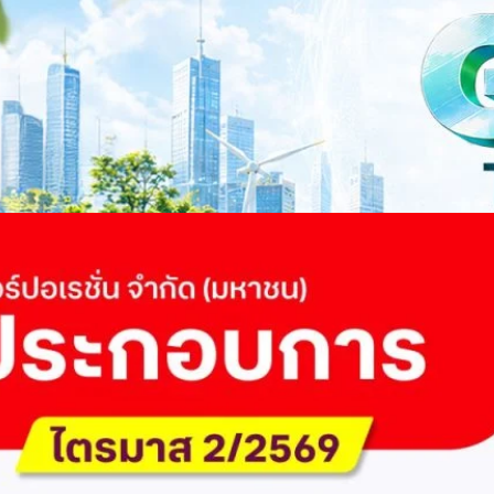
ำนักข่าว TODAY จัดงาน SUSTAIN CITY: THE GREEN TRANSITION เวทีแลก
ี่ยนผ่านสู่เศรษฐกิจและสังคมสีเขียว พร้อมนำเสนอแนวทางที่สามารถนำไป
ภาครัฐ ภาคธุรกิจ และผู้เชี่ยวชาญในหลากหลายสาขา ผ่านประเด็นสำคัญว่า
เพื่อเดินหน้าสู่ความยั่งยืนและบรรลุเป้าหมาย Net Zero อย่างเป็นรูปธรรม
จ การเงิน และพลังงาน Green Transitioning: Shifting Systemพลิกโครงสร้าง
ys ago
ะเชื่อมโยงนโยบายกับเทคโนโลยี เพื่อขับเคลื่อนประเทศไทยสู่เศรษฐกิจสีเขียว
วงศ์สวัสดิ์รองนายกรัฐมนตรีและรัฐมนตรีว่าการกระทรวงการอุดมศึกษา
ม Green Transitioning: Decarbonize Unlockร่วมสำรวจแนวทางที่ภาคธุรกิจ
ื่อลดการปล่อยคาร์บอน และเดินหน้าสู่เป้าหมาย Net Zero พบกับ คุณปัณ
ธานกรรมการบริหาร ฝ่ายวิศวกรรมโครงสร้างบริษัท…
 Q2/2569 กำไรสุทธิ 6.6 พันล้านบาท จ่ายปันผล 5.2
ัด (มหาชน) รายงานผลประกอบการประจำไตรมาส 2/2569 มีกำไรสุทธิหลังหัก
เนื่องเป็นไตรมาสที่ 6 พร้อมอนุมัติจ่ายเงินปันผลระหว่างกาลรวม 5.2 พันล้าน
 โดยผลการดำเนินงานหลักได้รับปัจจัยหนุนจากการบริหารต้นทุนและการเติบโต
การเงิน (Q2/2569)มูลค่า / สถิติการเปลี่ยนแปลง (YoY)การเปลี่ยนแปลง
(ไม่รวม IC)4.14 หมื่นล้านบาท+0.8%+0.8%EBITDA2.83 หมื่นล้าน
ักภาษี (NPAT)6.6 พันล้านบาท+3.2 เท่าทรงตัวอัตราส่วนหนี้สินสุทธิต่อ
่า ปัจจัยขับเคลื่อนด้านฐานผู้ใช้และเทคโนโลยี ด้านปริมาณผู้ใช้งาน ไตรมาสนี้