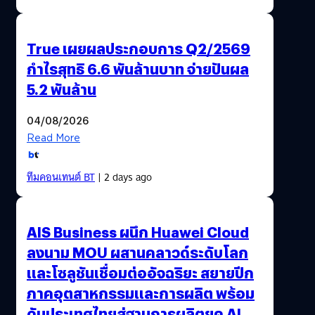
True เผยผลประกอบการ Q2/2569
กำไรสุทธิ 6.6 พันล้านบาท จ่ายปันผล
5.2 พันล้าน
04/08/2026
Read More
ทีมคอนเทนต์ BT
| 2 days ago
AIS Business ผนึก Huawei Cloud
ลงนาม MOU ผสานคลาวด์ระดับโลก
และโซลูชันเชื่อมต่ออัจฉริยะ สยายปีก
ภาคอุตสาหกรรมและการผลิต พร้อม
ดันประเทศไทยสู่ฐานการผลิตยุค AI