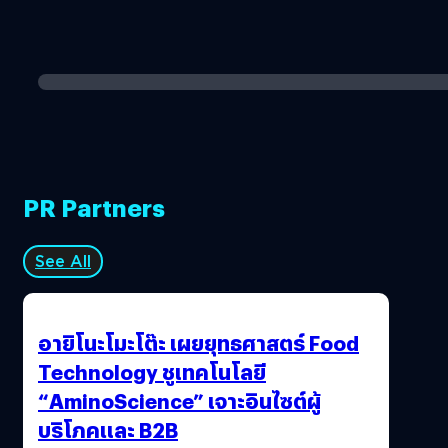
PR Partners
See All
อายิโนะโมะโต๊ะ เผยยุทธศาสตร์ Food
Technology ชูเทคโนโลยี
“AminoScience” เจาะอินไซต์ผู้
บริโภคและ B2B