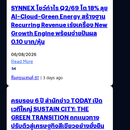
SYNNEX โชว์กำไร Q2/69 โต 18% ลุย
AI–Cloud–Green Energy สร้างฐาน
Recurring Revenue เร่งเครื่อง New
Growth Engine พร้อมจ่ายปันผล
0.10 บาท/หุ้น
06/08/2026
Read More
ทีมคอนเทนต์ BT
| 3 days ago
ครบรอบ 6 ปี สำนักข่าว TODAY เปิด
เวทีใหญ่ SUSTAIN CITY: THE
GREEN TRANSITION ถกแนวทาง
ปรับตัวสู่เศรษฐกิจสีเขียวอย่างยั่งยืน