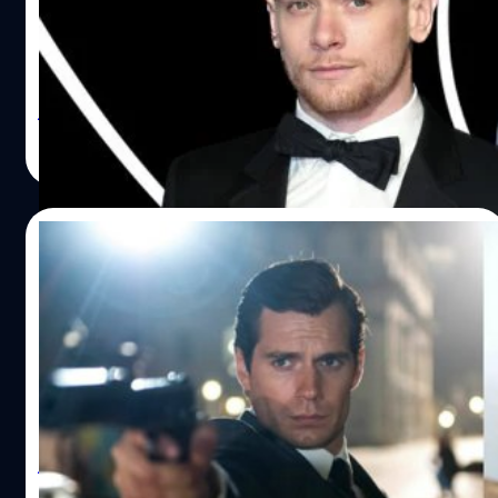
หลังจากที่ แดเนียล เครก (Daniel Craig) วางมือจากบท เจมส์
บอนด์ อย่างเป็นทางการใน ‘No Time to Die’ ทางผู้สร้างก็เริ่ม
ดำเนินการตามหาผู้มารับไม้ต่อบทนี้ทันที ซึ่งนับตั้งแต่ที่เครก
บอกลาไป ก็มีชื่อของนักแสดงดังโผล่ขึ้นมามากมาย เช่น อิดริส
เอลบา (Idris Elba), ทอม ฮิดเดิลสตัน (Tom Hiddleston) จน
วิทวัส ปัญญาเลิศวุฒิ
| 1361 days ago
ไปถึง ทอม ฮอลแลนด์ (Tom Holland) แต่ต่อมารายชื่อเหล่า
Read More
นี้ ก็ต้องถูกปัดตกลงไปหลัง ไมเคิล จี. วิลสัน (Michael G.
Wilson) โปรดิวเซอร์ของแฟรนไชส์ออกมาประกาศว่า 007 คน
ต่อไปต้องมีอายุประมาณ 30 ต้น ๆ ต้องเป็นนักแสดงที่ไม่เด็ก
01/11/2022
และไม่แก่เกินไป แถมต้องเป็นคนที่จะถ่ายทอดบทบอนด์ สมัย
เป็นหน่วยรบพิเศษออกมาได้ดีด้วย และล่าสุดก็มีชื่อของ แจ็ค
Henry Cavill เผยตัวเองเกือบได้เป็น 007 ใน
โอ’คอนเนลล์ (Jack O'Connell) นักแสดงวัย 32 ปี…
‘Casino Royale’ แล้ว
เฮนรี คาวิลล์ (Henry Cavill) นักแสดงชื่อดังวัย 39 ปี ออกมา
เปิดเผยว่า เขาเกือบจะได้รับบท เจมส์ บอนด์ ก่อนหน้า แดเนีย
ล เครก (Daniel Craig) ใน ‘Casino Royale’ แล้ว เจ้าของบทซู
เปอร์แมนคนล่าสุด ให้สัมภาษณ์เกี่ยวกับเรื่องนี้ ในรายการพ
อดคาสต์ Happy Sad Confused ระหว่างเดินสายโปรโมตซีรีส์
วิทวัส ปัญญาเลิศวุฒิ
| 1375 days ago