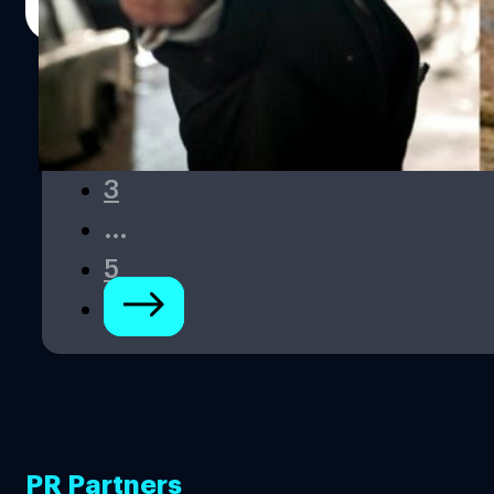
‘Enola Holmes 2’ “พวกเขาเคยบอกผมว่า ผมใกล้จะได้บท
Read More
007 มาก ๆ พวกเขาบอกผมว่าท้ายที่สุดแล้ว มันเหลือตัวเลือก
แค่ผมกับแดเนียล คือผมเป็นตัวเลือกที่อายุน้อยกว่าเขา “แต่
สุดท้ายพวกเขาก็เดินหน้าไปกับแดเนียล และผมคิดว่ามันเป็น
1
ทางเลือกที่ยอดเยี่ยมนะ ที่จะลุยไปกับแดเนียล ตอนนั้นผมอาจ
จะยังไม่พร้อม และผมคิดว่าแดเนียลก็ทำผลงานได้อย่างยอด
2
เยี่ยมในภาพยนตร์ที่ผ่านมา ดังนั้นผมรู้สึกดีกับทางเลือกที่ออก
3
มาตอนนั้นนะ” “ช่วงนั้นมันเป็นการผจญภัยที่สนุกของผมเลย
และแน่นอนสิ่งที่เกิดขึ้นตอนนั้นทำให้อาชีพของผมในวันนี้
…
มั่นคง ทุกอย่างมันเป็นองค์ประกอบสำคัญ” เครกเพิ่งจะอำลา
5
บท 007 ในหนัง ‘No Time To Die’ หลังแสดงในบทนี้มานาน
กว่า…
PR Partners