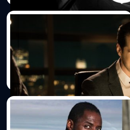
11/11/2023
Andrew Scott เผย ผิดหวังอย่างแรงในการ
รับบทวายร้าย ‘C’ ของ James Bond ในภาค
‘Spectre’
แอนดรูว์ สก็อตต์ (Andrew Scott) เผย ผิดหวังอย่างแรงใน
การรับบทวายร้าย 'C' ของ James Bond ในภาค 'Spectre'
ประภาส อยู่เย็น
| 999 days ago
Read More
28/06/2023
Idris Elba เคยถูกเหยียดเชื้อชาติอย่างรุนแรง
จากการถูกจับตามองว่าอาจได้เป็น James