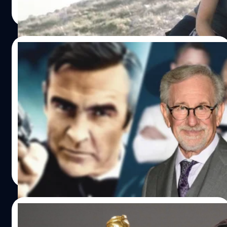
Read More
01/02/2023
ทำไม Steven Spielberg ถึงไม่เคยได้กำกับ
James Bond
James Bond เป็นหนึ่งในแฟรนไชส์ที่มีประวัติศาสตร์อัน
ยาวนาน เป็นดั่งซีรีส์ที่จุดประกายให้เด็กน้อยในวันนั้น โตมา
เป็นผู้กำกับที่ยิ่งใหญ่ในวันนี้ ไม่เว้นแม้แต่พ่อมดแห่งฮอลลีวูด
สตีเวน สปีลเบิร์ก (Steven Spielberg) ที่มีความปรารถนาอัน
แรงกล้าว่า ถ้าได้เข้ามาเหยียบฮอลลีวูด เขาจะต้องกำกับ
พีรพล สดทรัพย์
| 1283 days ago
James Bond ให้ได้
Read More
11/01/2023