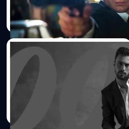
อาณาจักร
ปรีดี ฤกษ์วลีกุล
| 840 days ago
Read More
22/03/2024
Aaron Taylor-Johnson สยบข่าวลือ ยังไม่
เจรจารับบท James Bond คนใหม่ แง้ม ตอนนี้
สนใจแต่บทบาทของตัวเอง
สยบข่าวลือ! แอรอน เทย์เลอร์-จอห์นสัน Aaron Taylor-
Johnson ยังไม่เจรจารับบท James Bond คนใหม่ เจ้าตัวเผย
ตอนนี้สนใจแต่บทบาทของตัวเอง แต่แง้มไม่ปฏิเสธ
ประภาส อยู่เย็น
| 868 days ago
Read More