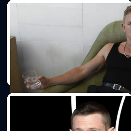
อยากบอกอะไรกับคนที่ไม่เคยดูภาพยนตร์ของพวกคุณบ้าง
14/11/2022
เรื่องไหนที่อยากให้พวกเขาดูเป็นเรื่องแรกและขอเหตุผลว่า
ทำไม” ซึ่งเครกที่แค่เพียงได้ยินคำถามดังกล่าว เขาก็เริ่มอยู่ไม่
อย่างตึง… Daniel Craig โชว์ลีลาเต้นสุดยียวน
สุขและชิงเล่าก่อนว่า “ในตอนที่ Blockbusters ยังไม่บูม ผม
ในโฆษณาวอดกาสุดหรู กำกับโดย Taika
เคยทำหนังอยู่สองสามเรื่อง เวลาที่ผมเดินเข้าไปใน
Waititi
Blockbuster ถ้าผมเห็นมัน (หนังที่ตัวเองสร้าง) วางอยู่บนชั้น
แดเนียล เครก (Daniel Craig) สลัดภาพสายลับมาดเท่ โชว์
ผมก็จะหยิบมันมาแล้วก็โยนเข้าใต้เคาน์เตอร์ทันที ผมรู้ว่าทำ
ลีลาเต้นลืมตายอย่างตึงในโฆษณาวอดก้า Belvedere กำกับ
แบบนี้ไปมันก็ไม่ได้อะไร แต่อย่างน้อยขอแค่มีหนึ่งคนที่ไม่ได้ดู
โดยผู้กำกับอารมณ์ดี ไทกา ไวทีที (Taika Waititi)
มัน นั่นก็ดีมากแล้ว” และไม่ว่าจะตื้อถามเครกว่ามีภาพยนตร์
เรื่องไหนบ้าง เขาก็เอาแต่บอกปัดว่า “ผมจะไม่ไปยุ่งกับมัน”
ประภาส อยู่เย็น
| 1361 days ago
แล้วโยนไปให้ผู้กำกับไรอันเป็นคนตอบคำถามต่อแทน สำหรับ
Read More
ใครที่งงว่า Blockbuster ไม่ใช่คำนิยามของภาพยนตร์เรื่องดัง
เหรอ ทำไมมีบริการให้เช่าภาพยนตร์ด้วย?…
14/11/2022
ชาวเน็ตแห่เชียร์
Jack O’Connell
รับบท
James Bond
คนต่อไป