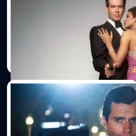
Halle Berry ยก Pierce Brosnan เป็นคนที่
ทำให้กลับมาศรัทธาในผู้ชายอีกครั้ง เพราะไม่มี
ใครเป็นสุภาพบุรุษไปมากกว่าเขา
ฮัลลี แบร์รี (Halle Berry) ยก Pierce Brosnan เป็นคนที่ทำให้
กลับมาศรัทธาในผู้ชายอีกครั้ง เพราะไม่มีใครเป็นสุภาพบุรุษไป
มากกว่าเขาแล้ว
ประภาส อยู่เย็น
| 714 days ago
Read More
18/04/2024
ตัวอย่าง ‘Bond 26’ สร้างด้วย AI ที่ให้ Henry
Cavill เป็น James Bond มีผู้ชมมากถึง 2.3
ล้านคน
ตัวอย่างภาพยนตร์ 'James Bond' ภาคที่ 26 ที่สร้างด้วย AI
ซึ่งนำ เฮนรี แควิลล์ มารับบทเป็นสุดยอดสายลับแห่งสหราช