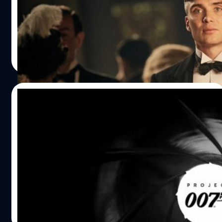
“แอรอนกำลังจะเซ็นสัญญาในอีกไม่กี่วันข้างหน้า และพวกเขา
BBC ได้เปิดเผยคำให้สัมภาษณ์ของ เพียร์ซ บรอสแนน ที่คิดว่า
(EON Production) จะเตรียมพร้อมสำหรับการประกาศครั้ง
คิลเลียน เมอร์ฟี ควรจะเป็นสายลับ เจมส์ บอนด์ คนต่อไป
ใหญ่” นับตั้งแต่เครกวางมือไป ชื่อของเทย์เลอร์-จอห์นสันถือ
เป็นตัวเต็งอันดับต้น ๆ สำหรับบทบาทนี้ ซึ่งเขาเคยให้สัมภาษณ์
ปรีดี ฤกษ์วลีกุล
| 880 days ago
กับนิตยสาร Numero หลังถูกถามว่า คุณรู้สึกอย่างไรที่คนดู
Read More
อยากเห็นคุณเป็น…
20/11/2023
ทีมผู้สร้าง Hitman ยินดีที่จะพัฒนาเกมให้กับ
แฟรนไชส์ 007 พร้อมย้ำว่า “ไม่ได้สร้างมาเพื่อ
ทำแต่กำไร”
ผู้บริหารทีมผู้สร้างเกม 'HITMAN' ฮาคาน อาบราก (Hakan
Abrak) ได้เผยในบทสัมภาษณ์ของนิตยสาร Edge Magazine
(ฉบับที่ 391) ว่าพวกเขาสนใจและยินดีที่จะพัฒนาเกมจำนวน
มากให้กับแฟรนไชส์ภาพยนตร์สายลับ 007
กรณ์รัฐภาส ธนวัตไชยศรี
| 990 days ago
Read More