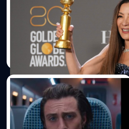
มิเชล โหย่ว กับบทบาทใน ‘ซือเจ๊ทะลุมัลติเวิร์ส’ ที่
รอคอยมาเกือบ 40 ปี
เชื่อเลยว่าหลายคนที่ได้ดู Everything Everywhere All at
Once (หรือในชื่อไทย ซือเจ๊ทะลุมัลติเวิร์ส) แล้วคงทราบ
แน่นอนว่า นี่คือบทบาทที่ดีที่สุดในชีวิตการแสดงของ มิเชล
โหย่ว (Michelle Yeoh) อย่างแท้จริง ทั้งจากการเข้าชิงรางวัล
ต่าง ๆ และได้รับรางวัลลูกโลกทองคำมานั้น ก็เป็นการการันตี
พีรพล สดทรัพย์
| 1303 days ago
แล้วว่าหนังเรื่องนี้ได้กลายเป็นอีกหนึ่งหมุดหมายสำคัญในชีวิต
Read More
เธอ
09/01/2023
ลือ! Aaron Taylor-Johnson กลายเป็นเต็ง
หนึ่ง รับบท 007 คนใหม่
หรือ เจมส์ บอนด์ คนใหม่จะเป็นคนนี้? มีข่าวลือหนาหูว่า แอ
รอน เทย์เลอร์-จอห์นสัน (Aaron Taylor-Johnson) กลายเป็น