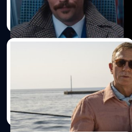
เต็งหนึ่งรับบท เจมส์ บอนด์ คนต่อไป หลังนักแสดงชาวอังกฤษ
วัย 32 ปีมีการนัดคุยกับโปรดิวเซอร์ของแฟรนไชส์ 007 อย่าง
บาร์บารา บรอกโคลี (Barbara Broccoli) ถึงโอกาสในการรับ
ทีมคอนเทนต์ BT
| 1305 days ago
บทเป็น 007 แมททิว เบลโลนี (Matthew Belloni) นักข่าวจาก
Read More
Puck News ทวีตรายงานว่า เทย์เลอร์-จอห์นสัน นักแสดงจาก
เรื่อง ‘Bullet Train’ ได้เข้าหารือกับบรอกโคลี เกี่ยวกับแนวทาง
ของบท เจมส์ บอนด์ ยุคใหม่ที่ค่ายจินตนาการไว้ ซึ่งเบลโลนี
25/11/2022
เล่าว่าการพูดคุยระหว่างทั้งสองเป็นไปด้วยดี อีกทั้งยังกล่าวว่า
เทย์เลอร์-จอห์นสัน ดูเหมือนจะเหมาะสมกับบทนี้อย่างมาก
Daniel Craig เผย เคยสร้างภาพยนตร์มาก่อน
"เทย์เลอร์-จอห์นสัน เป็นนักแสดงชาวอังกฤษที่ยอดเยี่ยม
แต่ก็ไม่อยากให้ใครดู
เหมาะกับแนวทางในแบบที่บรอกโคลีต้องการ เขาเป็นนักแสดง
ที่หนุ่มแน่น ที่ประสบความสำเร็จแต่ก็ไม่ได้โด่งดังหรือมีชื่อ
จะเปิดตัวหนังภาคต่อ ‘Knives Out’ อย่าง ‘Glass Onion: A
เสียงมากนัก" ในการให้สัมภาษณ์กับ Deadline เมื่อหลายเดือน
Knives Out Mystery’ ทั้งที สื่อสายบันเทิงต่าง ๆ ก็เลยติดต่อ
ก่อน บรอกโคลีกล่าวว่า หนังบอนด์ภาคใหม่จะใช้เวลาอย่าง
ขอสัมภาษณ์กันเป็นการใหญ่ แต่บทสัมภาษณ์ที่ดูจะสร้าง
น้อย…
ความฮือฮาให้กับแฟนคลับอดีต 007 อย่าง แดเนียล เครก
(Daniel Craig) คงจะเป็นการที่เครกเล่าว่าเคยสร้างภาพยนตร์
ลลิตา คงสด
| 1350 days ago
แต่ก็ไม่อยากให้ใครดูนี่แหละ โดยบทสัมภาษณ์ครั้งนี้เกิดจาก
Read More
คำถามอุ่นเครื่องที่ Collider ได้ถามทั้งเครกและผู้กำกับ ไรอัน
จอห์นสัน (Rian Johnson) ที่ไปให้สัมภาษณ์คู่กันว่า “คุณ