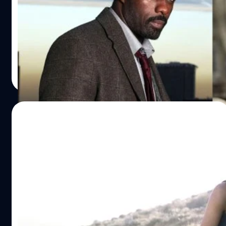
Bond คนใหม่
อิดริส เอลบา ได้ปิดเผยถึงความเจ็บปวดที่เขาต้องเผชิญจาก
การถูกเหยียดเชื้อชาติ เมื่อถูกจับตามองว่าอาจได้เป็น เจมส์
บอนด์ คนต่อไป
ปรีดี ฤกษ์วลีกุล
| 1135 days ago
Read More
29/04/2023
Denise Richards เผยใจสลาย หลังถูกโหวต
เป็นสาวบอนด์ยอดแย่ใน ‘The World Is Not
Enough’
เดนิส ริชาร์ตส์ (Denise Richards) เผย รู้สึกใจสลาย หลังเคย
ถูกโหวตเป็นสาวบอนด์ที่แย่ที่สุดใน 'The World Is Not
Enough'
ประภาส อยู่เย็น
| 1196 days ago