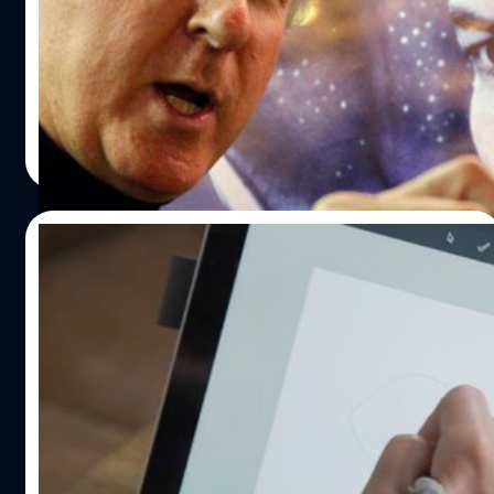
สำหรับผู้ที่เล่นโซเชี่ยลบ่อยๆ ที่ต้องเลื่อนหน้าจออยู่ตลอดเวลา
เจมส์ คาเมรอน ผู้กำกับหนังคนดังยืนยันว่าเขายังคงลุยโปร
เจ้า ProMotion นี้จะช่วยลดภาวะภาพเบลอขณะเลื่อนหน้าจอ
เจ็กต์พัฒนาหาแนวทางที่คนดูหนังสามารถดูหนัง 3 มิติในโรง
ให้ลดลง ทำให้แสดงผลภาพที่ลื่นไหลมากขึ้น ทั้งนี้ก็จะได้ทีม
ภาพยนตร์ได้โดยไม่ต้องสวมแว่น 3 มิติ และมีความเป็นไปได้
งาน Apple Neural Engine มาช่วยจัดการในเรื่องนี้ด้วยครับ…
ว่าจะได้เห็นนวัตกรรมใหม่นี้จาก Avatar ภาคต่อไป 'ผมกำลัง
พยายามผลักดัน ไม่เพียงแค่เรื่องเครื่องไม้เครื่องมือการถ่าย
ณัฐพันธ์ ส่งวิรุฬห์
| 3320 days ago
ทำที่ดีขึ้น, กระบวนการทำงานในกองถ่าย, การถ่ายทำในเฟรม
Read More
เรตที่สูงขึ้นเท่านั้น แต่ผมยังมองถึงการพัฒนาการฉาย
ภาพยนตร์ที่มีประสิทธิภาพมากขึ้น และแน่นอนว่าเมื่อถึงตอน
นั้นจะไม่ต้องใช้แว่น 3 มิติมาดูหนังอีกต่อไป ผมมั่นใจว่ามันเกิด
10/10/2016
ขึ้นแน่นอน' เป็นที่ทราบกันอยู่แล้วว่า เจมส์ คาเมรอน นั้นขึ้นชื่อ
ลือชาในเรื่องของการพยายามใส่นวัตกรรมใหม่ ๆ ให้วงการ
Microsoft จ่ออัพเลเวลโปรแกรม Paint ใน
ภาพยนตร์มาตลอด โดยเฉพาะปรากฏการณ์เทคโนโลยีที่
Windows 10 สร้างงาน 3D ได้
ทำให้ Avatar กลายเป็นภาพยนตร์ที่ฉายในระบบ IMAX3D
เต็มรูปแบบครั้งแรกของโลก ซึ่งล่าสุดบริษัทผลิตภาพยนตร์
Microsoft เตรียมจะเพิ่มความสามารถใหม่ให้กับโปรแกรม
ของเขา Lightstorm Entertainment นั้นเพิ่งต่อสัญญากับ
วาดรูปสามัญประจำบ้านที่เราคุ้นเคยกันอย่าง Paint บน
Christie Digital Systems เตรียมจะนำเทคโนโลยี RGB laser
Windows 10 โดยเฉพาะการสร้างชิ้นงานระดับ 3 มิติ คาดว่า
projection มาใช้พัฒนาใน Avatar ภาคต่อไป โดยคาดว่านี่จะ
จะมีการเปิดเผยรายละเอียดในช่วงปลายเดือนนี้
เป็นหนัง 3 มิติเรื่องแรกที่ไม่ต้องใช้แว่น 3 มิติอีกต่อไป สำหรับ
ณัฐพันธ์ ส่งวิรุฬห์
| 3587 days ago
Avatar ภาค 2 นั้นเตรียมจะเปิดกล้องถ่ายทำกันในเดือน