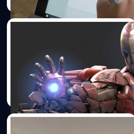
Read More
กันยายนที่จะถึงนี้ โดยจะเป็นการถ่ายทำต่อเนื่องในภาค…
13/07/2016
แจ่ม! พบ Iron Man ฉบับกราฟฟิก 3D งานเนีย
บฝีมือคนไทย
นาทีนี้คงไม่มีซุปเปอร์ฮีโร่ตัวใดจะเท่ได้เทียบเท่าบุรษเกราะ
เหล็กอย่าง Iron Man ไปอีกแล้ว แถมหนำซ้ำ Mars ศิลปินนัก
ปั้นกราฟฟิก 3D สัญชาติไทยก็ได้ยกระดับความเท่ของซุปเปอร์
ฮีโร่ตัวนี้เข้าไปอีกด้วยการปั้นขึ้นมาในรูปแบบงานที่เขาถนัด
อย่าง 3D ซึ่งต้นแบบเวอร์ชั่นนี้นั้นก็ไม่ได้มาจากไหนไกล เพราะ
warayoot chertsrichookret
| 3676 days ago
นำมาจากคอมมิคเวอร์ชั่นล่าสุดอย่าง Invincible Iron Man
Read More
นั่นเอง งานนี้บอกเลยครับว่ามีตะลึงตาค้างในความสวยกันบ้าง
ล่ะ
02/06/2016
Instamuseum เว็บที่จะมาช่วยเปลี่ยนคลังภาพ