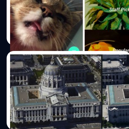
สำหรับใครที่ยังไม่รู้จัก **Seene** มันคือแอพแชร์ภาพถ่ายใน
รูปแบบ 3 มิติ ที่คุณจะจับมันหมุนซ้าย หมุนขวา หรือพลิกบนวน
ลงล่างก็ได้ ซึ่งหลังจากปล่อยให้ชาว iOS ได้ใช้กันไปเป็นปี วันนี้
แอพแชร์ภาพสุดล้ำก็มาสู่ Google Play แล้วจ้า
Taroangtoang
| 4207 days ago
Read More
13/12/2014
แผนที่ 3 มิติใหม่ของ Google Maps ละเอียดขึ้น
ได้อีก!
แผนที่สามมิติใน Google Maps ตัวใหม่ ลงรายละเอียดกว่า
เดิมได้อีก
DHANES KAEWMANEE
| 4255 days ago
Read More