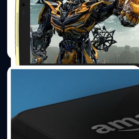
มีข่าวฮือฮาให้ชาวโลกได้ตื่นตะลึงอีกแล้วสำหรับพี่จีน โดยมี
การเปิดเผยว่า บริษัทมือถือนิรนามรายหนึ่งชื่อ Takee ได้ระบุว่า
พวกเขาเปิดตัวสมาร์ทโฟนที่ใช้เทคโนโลยีโฮโลแกรมหรือมือถือ
สามมิติเป็นเจ้าแรกของโลก ในชื่อ "Ester Takee 1'
ณัฐพันธ์ ส่งวิรุฬห์
| 4399 days ago
Read More
17/06/2014
คาดว่า AT&T จะเป็นเครือข่ายแรกในอเมริกาที่
ให้บริการ smartphone ตัวแรกของ Amazon
ที่จะเปิดตัวพรุ่งนี้แล้ว
โทรศัพท์ smartphone ตัวแรกของ Amazon ที่กำลังจะเปิดตัว
วันพรุ่งนี้ คาดว่าจะได้วางขายในสหรัฐอเมริกากับเครือข่าย
AT&T เป็นเจ้าแรก