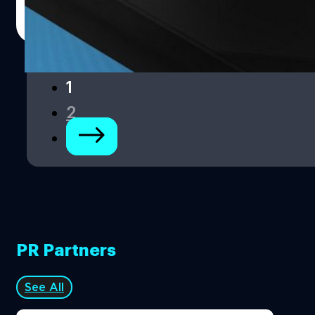
DHANES KAEWMANEE
| 4433 days ago
Read More
1
2
PR Partners
See All