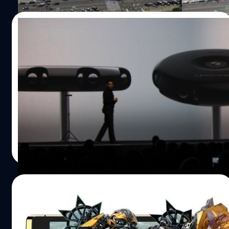
13/11/2014
Samsung ประกาศเปิดตัว ‘Project Beyond’
กล้องเก็บภาพรอบด้าน 360 องศา
Samsung ประกาศโปรเจคใหม่ที่มีชื่อว่า Project Beyond โดย
เปิดตัวกล้องที่สามารถเก็บได้ทั้งภาพและวิดีโอซึ่งหมุนได้รอบ
360 องศา
DHANES KAEWMANEE
| 4284 days ago
Read More
22/07/2014
บริษัทจีนเปิดตัว ‘Ester Takee 1’ มือถือจอโฮ
โลแกรม 3 มิติตัวแรกของโลก