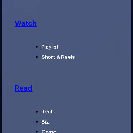
Watch
Playlist
Short & Reels
Read
Tech
Biz
Game