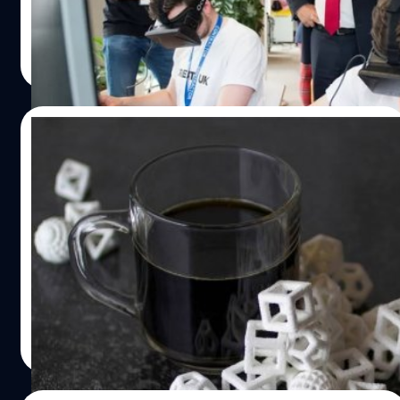
จาก 48% เป็น 31% ในขณะเดียวกันก็มีรายงานระบุว่า
Facebook ได้เริ่มลงทุนวิจัยและพัฒนาไปที่เทคโนโลยี virtual
ณัฐพันธ์ ส่งวิรุฬห์
| 4025 days ago
reality แล้ว
Read More
27/03/2015
เทคโนโลยีใหม่สุดเจ๋ง เครื่องพิมพ์น้ำตาล รูป
แบบ 3D !!!
นี่ยังเป็นสัญญาณว่าเรากำลังมีชีวิตในโลกอนาคตที่มีนวัตกรรม
ไอทีที่ล้ำสมัย โลกก้าวหน้าไปมากเพราะเทคโนโลยีที่ทัน
สมัย ระบบ 3D ได้ออกมาพร้อมกับลูกเล่นใหม่ด้วยเครื่องพิมพ์
3D ที่สามารถพิมพ์รูปทรงที่กำหนดเองได้โดยใช้น้ำตาลเป็นสื่อ
กลาง ซึ่งหมายความว่าจะไม่มีน้ำตาลก้อนเดิมๆที่น่าเบื่ออีกต่อ
salinee tintumrong
| 4150 days ago
ไป จะดีแค่ไหนถ้าคุณเปลี่ยนน้ำตาลที่เป็นเกล็ดเล็กๆที่ดูแล้ว
Read More
แสนจะน่าเบื่อ เพราะมันก็คือเกล็ดน้ำตาลธรรมดา มาเป็น
น้ำตาลที่มีรูปแบบ รูปทรงต่างๆ ตามที่ใจคุณต้องการ ผู้ผลิต