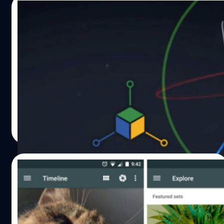
เครื่องนี้เผยว่า "เป้าหมายการตลาดของผมคือ ผู้ทีชื่นชอบการ
31/01/2015
กินขนมปัง หรือภัตตาคารและโรงแรมทั่วไป ที่อยากนำเสนอ
อาหารในรูปแบบที่แปลกตาและน่าสนใจมากขึ้น” คงจะดีไม่
จะได้ไปต่อมั้ย? เมื่อ Project Tango ของ
น้อยถ้าเครื่องพิมพ์น้ำตาล 3D ตัวนี้ราคาไม่แพง และสามารถ
Google ไม่ได้อยู่ภายใต้การดูแลของทีม ATAP
เข้าถึงได้ในทุกผู้บริโภคทุกครัวเรือน ขอบคุณภาพจาก 3D
อีกต่อไปแล้ว
Systems ที่มา : viralforest
มีข่าวการโยกย้าย Project Tango จากทีม ATAP ของ Google
ซึ่ง ณ จุดนี้ ดูเหมือนว่าสถานการณ์ของ Project Tango ยังคง
คุมเครืออยู่ และไม่แน่ใจว่าจะได้ทำต่อหรือไม่
DHANES KAEWMANEE
| 4205 days ago
Read More
30/01/2015
Seene แอพแชร์ภาพในรูปแบบโมเดล 3 มิติ มา
สู่แพลตฟอร์ม Android แล้ว