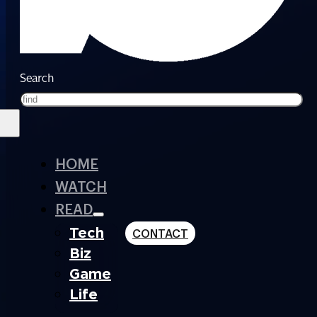
Search
HOME
WATCH
READ
Tech
CONTACT
Biz
Game
Life