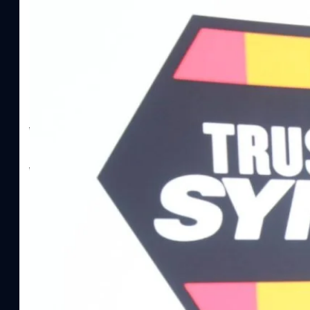
ทีมคอนเทนต์ BT
| 5 hours ago
Read More
SYNNEX โชว์กำไร Q2/69 โต 18% ลุย AI–Cloud–
Recurring Revenue เร่งเครื่อง New Growth Eng
บาท/หุ้น
บริษัท ซินเน็ค (ประเทศไทย) จำกัด (มหาชน) หรือ SYNNEX โชว์ผลกา
ไตรมาส 2 และงวด 6 เดือนแรกของปี 2569 เติบโต 17.8% และ 17.7% จ
เติบโตของรายได้อย่างมีนัยสำคัญ พร้อมประกาศจ่ายเงินปันผลระหว่าง
ไม่ได้รับสิทธิปันผล (XD) วันที่ 19 สิงหาคม 2569 และกำหนดจ่ายเงินปั