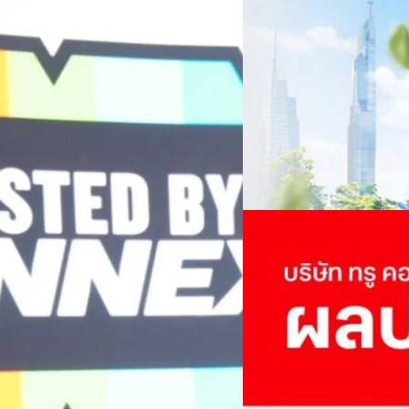
ครบรอบ 6 ปี สำนักข่
TRANSITION ถกแนวทางป
เนื่องในโอกาสครบรอบ 6 ปี ส
เปลี่ยนมุมมองเกี่ยวกับการเปล
Green Energy สร้างฐาน
ประยุกต์ใช้ได้จริง จากผู้แทน
ine พร้อมจ่ายปันผล 0.10
ประเทศไทยควรปรับตัวอย่างไร ? 
ทั้งในมิติของภาครัฐ ภาคธุรกิ
รดำเนินงานแข็งแกร่ง กำไรสุทธิ
รัตนาภรณ์ ศรีนวลจันทร์
| 10 h
เศรษฐกิจ ปรับห่วงโซ่คุณค่า แล
ากช่วงเดียวกันของปีก่อน สูงกว่าการ
โดย ศาสตราจารย์ ดร. ยศชนัน 
Read More
วิทยาศาสตร์ วิจัยและนวัตกรร
กาล 0.10 บาทต่อหุ้น โดยกำหนดวันที่
สามารถนำ Green Tech มาใช้เพ
04/08/2026
นผลวันที่
วรรธน์ นิลกิจศรานนท์ รองประ
True เผยผลประกอบการ
พันล้าน
บริษัท ทรู คอร์ปอเรชั่น จำก
ภาษี 6.6 พันล้านบาท ทำกำไรต่อ
บาท คิดเป็น 0.15 บาทต่อหุ้น
ของฐานผู้ใช้งาน ตัวชี้วัดทาง
(QoQ)รายได้จากการให้บริการ 
ทีมคอนเทนต์ BT
| 2 days ago