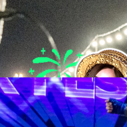
์คนเขียนคำร้องภาษาไทยเพลง BNK Festival รัฐ Tattoo
estival ไปเมื่อ 22 พ.ย. 2561 จากคำแนะนำของนักข่าวรุ่นน้อง ผู้เขียนจึงได้
ผู้เขียนคำร้องภาษาไทยของเพลงดังกล่าว ซึ่งก็คือ รัฐ พิฆาตไพรี มือกีต้า
หียนเขียนคำร้อง ประพันธ์ทำนองของวงมาโดยตลอด เพลงดังๆ หลายๆ เพลง
้ชายคนนี้ ไปลองอ่านที่มาความไปของการได้มามีส่วนร่วมในเพลง BNK
ที่ไปของการได้รับโจทย์ BNKFestival เริ่มมาจากอะไรครับ รัฐ - พี่เอ๊ะเขาไลน์มา
8 days ago
หน่อย ซึ่งจริงๆ เราก็ไม่เคยฟังเพลงของ ทั้ง BNK48 และ AKB48 มาก่อน แต่พอ
ึ้น มันก็เพิ่มความน่าสนใจดี เพราะไม่เคยเขียนอะไรแบบนี้เหมือนกัน ในการแปล
ราไม่รู้ภาษาญี่ปุ่นด้วย ซึ่งเป็นการแปลภาษาญี่ปุ่นที่เขียนเป็นภาษาญี่ปุ่น แล้ว
นภาษาอังกฤษ แล้วก็แปลเป็นเนื้อหาภาษาไทยว่าเป็นยังไง แล้วพอมาได้รับ
ล้วมันมีความแตกต่างยังไง รัฐ -…
 Festival ครั้งแรกในงาน TOYOTA Master CS:GO
มภาพ, มีคลิป]
estival ไปเมื่อวันที่ 22 พ.ย. 2561 ที่ผ่านมา และได้เผยภาพเบื้องหลังการ
ก็ก้าวข้าม 1 ล้านวิวไปได้แบบไม่เกินความคาดหมาย ใกล้ 2 ล้านเต็มที เพื่อให้
อก BNK48 Official Line Stickers & Theme ให้ได้ฟิน อิน มีอารมณ์ร่วมไปกันกับ