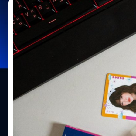
26/12/2018
Meechok Dechpokasup
| 2780 days ago
Read More
แกะกล่อง CD BNK48 5th Singel BNK FESTIVAL
ช่วงเย็นวานนี้ 25 ธันวาคม 2561 ได้รับ sms จาก Alpha ผู้ให้บริการจัดส่งส
นั้นมาถึงแล้ว ใช่ครับ CD BNK48 5th Singel BNK FESTIVAL ที่สั่งไว้ตั้ง
พฤศจิกายน 2561) เริ่มเห็นน้องๆ ได้รับกันบ้างแล้ว เรารอลุ้นว่าเมื่อ
เข้ามือก็ไม่รอช้า แกะกล่องมาชมภายในกันเลย ทุกครั้งที่แกะกล่องก็จะ
CD Limited Edition ราคาแผ่นละ 350 บาท เปิดให้ Pre-Order ตั้งแต่
น. ถึง 3 ธันวาคม 2561 เวลา 12:00 น. หรือจนกว่าสินค้าจะหมด เริ่มจัดส
ไป…