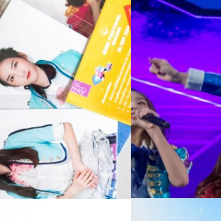
BNK Festival ต่อเนื่องด้วยว
ครบทีม Single ที่ 5 โชว์ชุด 
Meechok Dechpokasup
| 281
https://youtu.be/I-ftOBp18
Read More
06/08/2026