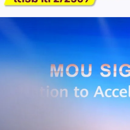
ักภาษี (NPAT)6.6 พันล้านบาท+3.2 เท่าทรงตัวอัตราส่วนหนี้สินสุทธิต่อ
่า ปัจจัยขับเคลื่อนด้านฐานผู้ใช้และเทคโนโลยี ด้านปริมาณผู้ใช้งาน ไตรมาสนี้
ี่เพิ่มขึ้น 4.79 แสนเลขหมาย รวมเป็น 48.6 ล้านเลขหมาย (ในจำนวนนี้เป็นผู้ใช้
ะผู้ใช้บริการอินเทอร์เน็ตบ้านเพิ่มขึ้น 2.8 หมื่นราย โดยปัจจัยที่ส่งผลต่อการ
การกระตุ้นเศรษฐกิจภาครัฐ (ไทยช่วยไทย พลัส)…
Huawei Cloud ลงนาม MOU ผสานคลาวด์ระดับโลกและ
ริยะ สยายปีกภาคอุตสาหกรรมและการผลิต พร้อมดัน
ิตยุค AI
AIS Business และ Huawei Cloud ลงนามความร่วมมือ (MOU) เพื่อขับ
ารผลิตอัจฉริยะที่ใช้ข้อมูลและ AI เป็นกลไกสำคัญ โดยผสานความแข็งแกร่ง
าคธุรกิจไทยของ AIS Business เข้ากับเทคโนโลยี Cloud, AI และองค์ความรู้
wei Cloud เพื่อช่วยให้ผู้ประกอบการสามารถนำเทคโนโลยีไปยกระดับ
ธรรม ภายใต้ความร่วมมือดังกล่าว ทั้งสองฝ่ายจะร่วมกันพัฒนาโครงสร้างพื้น
่การเชื่อมต่อข้อมูลจากเครื่องจักรและระบบการผลิตภายในโรงงานผ่าน 5G
เบอร์ และระบบเชื่อมต่อที่ปลอดภัย ไปจนถึงการรวบรวม ประมวลผล และ
ยศักยภาพการประมวลผลของ GPU เพื่อต่อยอดสู่แอปพลิเคชัน AI และโซลูชัน
ริมขีดความสามารถในการแข่งขัน และสร้างความพร้อมรองรับผู้ประกอบการ
ี่ต้องการขยายฐานการผลิตในประเทศไทย นายภูผา เอกะวิภาต หัวหน้าคณะผู้
ท แอดวานซ์ อินโฟร์ เซอร์วิส จำกัด (มหาชน) กล่าวว่า…
Life
SOCIAL MEDIA