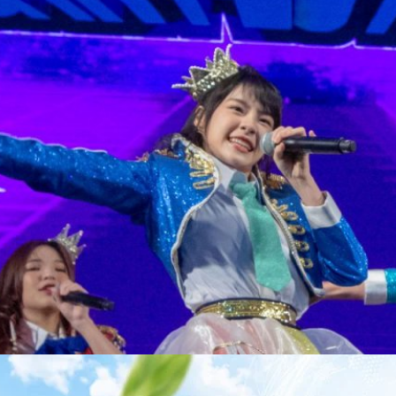
านนี้ 24 พ.ย. 2561 ภายในงาน TOYOTA Master CS:GO Bangkok 2018 BNK48
และเพลงบนเวทีต่อหน้าแฟนคลับเป็นครั้งแรก ไปชมภาพ ดูคลิปกันครับ
1 days ago
lw…