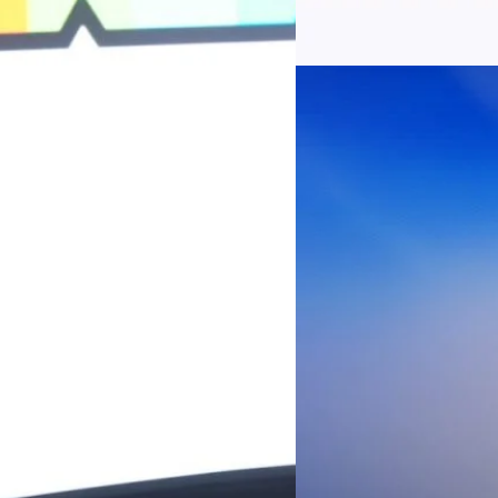
บาท+13.5%+1.1%กำไรสุทธิหลังห
EBITDA3.7 เท่า-0.3 เท่า-0.1 เท
Read More
มีผู้ใช้บริการโทรศัพท์เคลื่อนท
บริการ 5G รวม 19.3 ล้านราย) แล
04/08/2026
เพิ่มขึ้นของตัวเลขมาจากโครง
AIS Business ผนึก 
โซลูชันเชื่อมต่ออัจฉ
ประเทศไทยสู่ฐานการผล
กรุงเทพฯ, 3 สิงหาคม 2569 – 
เคลื่อนภาคอุตสาหกรรมไทยสู่ก
ด้านโครงข่ายและความเข้าใจในภ
ด้านการผลิตระดับโลกของ Hua
กระบวนการผลิตได้อย่างเป็นรูป
Worawalan
| 2 days ago
ฐานดิจิทัลแบบครบวงจร ตั้งแต
Private Network โครงข่ายไฟ
Read More
วิเคราะห์ข้อมูลบน Cloud ด้ว
สำหรับภาคอุตสาหกรรม ช่วยเส
ไทย รวมถึงนักลงทุนต่างชาติท
บริหารกลุ่มลูกค้าองค์กร บริษั
Tech
Biz
Game