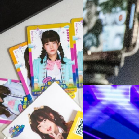
27/11/2018
[exclusive] สัมภาษณ
Colour
หลังจากที่ปล่อย MV เพลง BNK F
มีโอกาสพบกับ (ในงาน CatExpo) 
วง Tattoo Colour ผู้กุมบังเ
ของ Tattoo Colour ก็มาจากผู
ินค้า รู้ในทันทีว่าสิ่งที่เราเฝ้าคอย
Festival ของ รัฐ กันครับ ที่มา
แต่วันแรกที่เปิด Pre-Order (วันที่ 8
Meechok Dechpokasup
| 280
ให้เราแล้วบอกว่าช่วยเขียนให้
ไหร่หนอของเราจะเดินทางมาถึง เมื่อของ
พี่เอ๊ะให้มาฟังและศึกษาเพิ่มข
มีความลุ้นว่าจะได้รูปใครนี้แหละครับ
Read More
เพลงจากญี่ปุ่นมาเป็นไทย แล้วก็เ
วันที่ 8 พฤศจิกายน 2561 เวลา 12:00
เขียนเป็นภาษาคาราโอเกะมาเป็
่งสินค้าตั้งแต่ 18 ธันวาคมเป็นต้น
25/11/2018
โจทย์ซึ่งต่างจากที่เคยแต่งมาแ
BNK48 โชว์เพลง BNK
Bangkok 2018 [อัลบั้
หลังจากที่ปล่อย Mv เพลง BNK F
ถ่ายทำ Mv กันไปแล้ว วันนี้ Mv 
ต่อเนื่องเป็นเนื้อเดียวกัน ก็อ