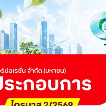
าว TODAY เปิดเวทีใหญ่ SUSTAIN CITY: THE GREEN
รับตัวสู่เศรษฐกิจสีเขียวอย่างยั่งยืน
ำนักข่าว TODAY จัดงาน SUSTAIN CITY: THE GREEN TRANSITION เวทีแลก
ี่ยนผ่านสู่เศรษฐกิจและสังคมสีเขียว พร้อมนำเสนอแนวทางที่สามารถนำไป
ภาครัฐ ภาคธุรกิจ และผู้เชี่ยวชาญในหลากหลายสาขา ผ่านประเด็นสำคัญว่า
เพื่อเดินหน้าสู่ความยั่งยืนและบรรลุเป้าหมาย Net Zero อย่างเป็นรูปธรรม
จ การเงิน และพลังงาน Green Transitioning: Shifting Systemพลิกโครงสร้าง
ours ago
ะเชื่อมโยงนโยบายกับเทคโนโลยี เพื่อขับเคลื่อนประเทศไทยสู่เศรษฐกิจสีเขียว
วงศ์สวัสดิ์รองนายกรัฐมนตรีและรัฐมนตรีว่าการกระทรวงการอุดมศึกษา
ม Green Transitioning: Decarbonize Unlockร่วมสำรวจแนวทางที่ภาคธุรกิจ
ื่อลดการปล่อยคาร์บอน และเดินหน้าสู่เป้าหมาย Net Zero พบกับ คุณปัณ
ธานกรรมการบริหาร ฝ่ายวิศวกรรมโครงสร้างบริษัท…
 Q2/2569 กำไรสุทธิ 6.6 พันล้านบาท จ่ายปันผล 5.2
ัด (มหาชน) รายงานผลประกอบการประจำไตรมาส 2/2569 มีกำไรสุทธิหลังหัก
เนื่องเป็นไตรมาสที่ 6 พร้อมอนุมัติจ่ายเงินปันผลระหว่างกาลรวม 5.2 พันล้าน
 โดยผลการดำเนินงานหลักได้รับปัจจัยหนุนจากการบริหารต้นทุนและการเติบโต
การเงิน (Q2/2569)มูลค่า / สถิติการเปลี่ยนแปลง (YoY)การเปลี่ยนแปลง
(ไม่รวม IC)4.14 หมื่นล้านบาท+0.8%+0.8%EBITDA2.83 หมื่นล้าน