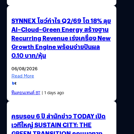
SYNNEX โชว์กำไร Q2/69 โต 18% ลุย
AI–Cloud–Green Energy สร้างฐาน
Recurring Revenue เร่งเครื่อง New
Growth Engine พร้อมจ่ายปันผล
0.10 บาท/หุ้น
06/08/2026
Read More
ทีมคอนเทนต์ BT
| 1 days ago
ครบรอบ 6 ปี สำนักข่าว TODAY เปิด
เวทีใหญ่ SUSTAIN CITY: THE
GREEN TRANSITION ถกแนวทาง