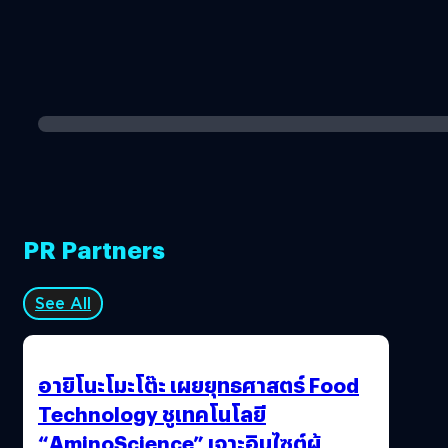
PR Partners
See All
อายิโนะโมะโต๊ะ เผยยุทธศาสตร์ Food
Technology ชูเทคโนโลยี
“AminoScience” เจาะอินไซต์ผู้