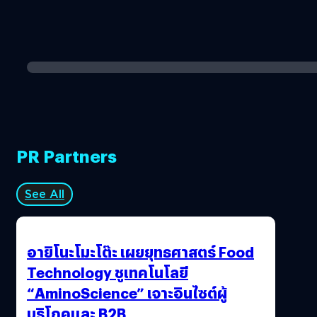
PR Partners
See All
อายิโนะโมะโต๊ะ เผยยุทธศาสตร์ Food
Technology ชูเทคโนโลยี
“AminoScience” เจาะอินไซต์ผู้
บริโภคและ B2B