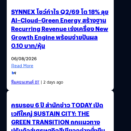
SYNNEX โชว์กำไร Q2/69 โต 18% ลุย
AI–Cloud–Green Energy สร้างฐาน
Recurring Revenue เร่งเครื่อง New
Growth Engine พร้อมจ่ายปันผล
0.10 บาท/หุ้น
06/08/2026
Read More
ทีมคอนเทนต์ BT
| 2 days ago
ครบรอบ 6 ปี สำนักข่าว TODAY เปิด
เวทีใหญ่ SUSTAIN CITY: THE
GREEN TRANSITION ถกแนวทาง
ปรับตัวสู่เศรษฐกิจสีเขียวอย่างยั่งยืน