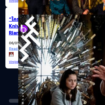
Vinijphat Kanyapong
| 2352 days ago
“ใครฆ่าคุณปู่” ได้ไปต่อ ภาค 2 ของ
Knives Out กำลังมา โดยผู้กำกับ
Rian Johnson คนเดิม
06/01/2020
Read More
Knives Out iPhone Apple Agreement
Vinijphat Kanyapong
| 2404 days ago