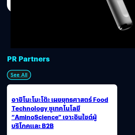
AirPods Pro Generation 2 หรือรุ่นพัฒนาใหม่น่าจะเปิดตัวเร็ว
Read More
สุดในช่วงต้นปีหน้านี้ มาพร้อมกับการปรับปรุงอายุการใช้งาน
แบตเตอรีให้ใช้ได้นานมากยิ่งขึ้น อัปเกรดระบบตัดเสียง​ Noise
Cancelling ให้ดียิ่งขึ้นกว่าเดิม เพิ่มเซนเซอร์ Ambient light
และที่สำคัญจะวางจำหน่ายในราคาเท่าเดิม (249 เหรียญฯ)
ก่อนหน้านี้ก็มีข่าวลือเกี่ยวกับหูฟัง Full Size ของ Apple อย่าง
AirPods Studio ที่อาจจะวางจำหน่ายเร็ว ๆ นี้ด้วยเช่นกัน ซึ่งมี
โอกาสอย่างมากที่จะเปิดตัว และวางจำหน่ายพร้อมกัน อ้างอิง
PR Partners
พิสูจน์อักษร : สุชยา…
See All
อายิโนะโมะโต๊ะ เผยยุทธศาสตร์ Food
Technology ชูเทคโนโลยี
“AminoScience” เจาะอินไซต์ผู้
บริโภคและ B2B