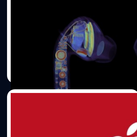
ส่องภาพ X-rays กัน! มาดูว่าภายใน AirPods
Pro ของแท้ และของปลอมต่างกันขนาดไหน?
เป็นที่รู้อย่างดีว่าผลิตภัณฑ์ของ Apple ได้รับการออกแบบมา
เป็นอย่างดีทั้งภายนอก และวงจรภายในตัวเครื่อง ในวันนี้ทาง
Lumafield ได้เผยแพร่ภาพ CT สแกนวงจรภายใน AirPods
Pro ของแท้ และของปลอมให้ดู
วรัญญู คงชัย
| 1005 days ago
Read More
31/12/2022
น่ารัก! Apple ฉลองปีเถาะ (กระต่ายจีน) ด้วย
การเปิดตัว AirPods Pro รุ่นลิมิเต็ดลายกระ
ต่าย!
เป็นธรรมเนียมของ Apple ที่จะมีการเปิดตัวสินค้ารุ่นลิมิเต็ด