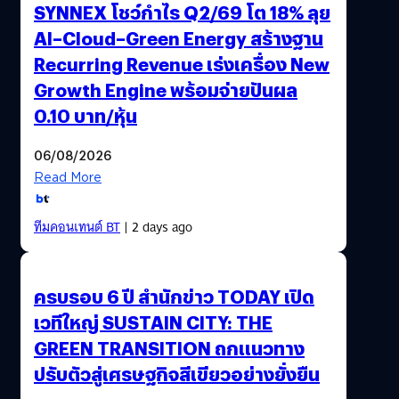
SYNNEX โชว์กำไร Q2/69 โต 18% ลุย
AI–Cloud–Green Energy สร้างฐาน
Recurring Revenue เร่งเครื่อง New
Growth Engine พร้อมจ่ายปันผล
0.10 บาท/หุ้น
06/08/2026
Read More
ทีมคอนเทนต์ BT
| 2 days ago
ครบรอบ 6 ปี สำนักข่าว TODAY เปิด
เวทีใหญ่ SUSTAIN CITY: THE
GREEN TRANSITION ถกแนวทาง
ปรับตัวสู่เศรษฐกิจสีเขียวอย่างยั่งยืน