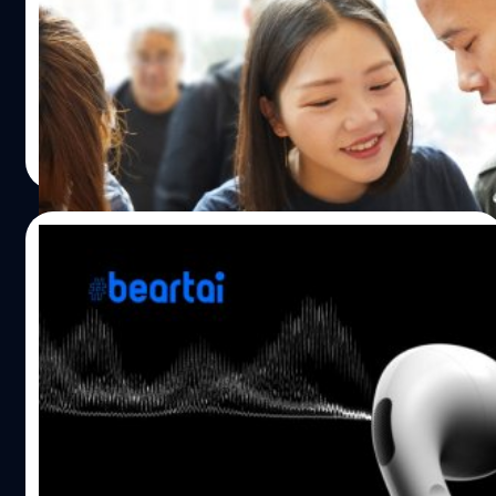
มาร์ก เกอร์แมน (Mark Gurman) แห่งสำนักข่าวบลูมเบิร์ก
เคลื่อนไหว
(Bloomberg) ได้รายงานว่าแอปเปิล (Apple) เตรียมตัวที่จะ
เปิดตัว AirPods รุ่นที่ 3 และวางแผนที่เตรียมจะปล่อย
AirPods Pro ในปีหน้า
ศุภกานต์ เหล่ารัตนกุล
| 1898 days ago
Read More
22/10/2020
AirPods Pro 2 อาจเปิดต้วต้นปีหน้า พร้อม
ปรับปรุงแบตเตอรี และระบบตัดเสียง
AirPods Pro หูฟัง True Wireless รุ่นเรือธงของ Apple เปิดตัว
ออกมาในปี 2019 มาพร้อมกับการปรับปรุงไดร์เวอร์เสียง แบต
เตอรี รวมไปถึงการเพิ่มระบบ Noice Cancelling หรือระบบตัด
เสียงเข้ามา เมื่อเทียบกับ AirPods รุ่นธรรมดาแล้ว ซึ่งล่าสุดเรา
มีอัปเดตเกี่ยวกับรุ่นต่อยอดของ AirPods Pro มาให้ติดตามกัน
ชาคริต ทองสัมฤทธิ์
| 2116 days ago