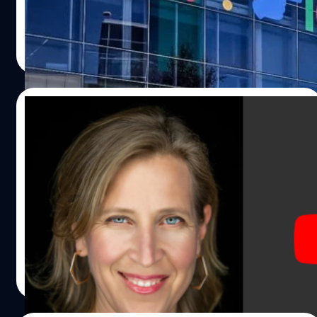
จตุรวิทย์ เครือวาณิชกิจ
| 1250 days ago
Read More
17/02/2023
Susan Wojcicki พนักงานลำดับ 16 ของ
Google และ CEO ของ YouTube ลงจาก
ตำแหน่งหลังทำงานมา 25 ปี
CEO YouTube Susan Wojcicki ได้ประกาศก้าวลงจาก
ตำแหน่ง โดยเธอได้มีการประกาศลงในอีเมลที่ส่งถึงพนักงาน
ว่า เมื่อวันพฤหัสบดี Wojcicki อยู่ที่ Google มาเกือบ 25 ปีแล้ว
แต่จะย้อนกลับไปเพื่อ “เริ่มต้นบทใหม่โดยเน้นเรื่องของ
ครอบครัว, สุขภาพ และโครงการส่วนตัวที่ฉันหลงใหล”
วรัญญู คงชัย
| 1266 days ago
Read More