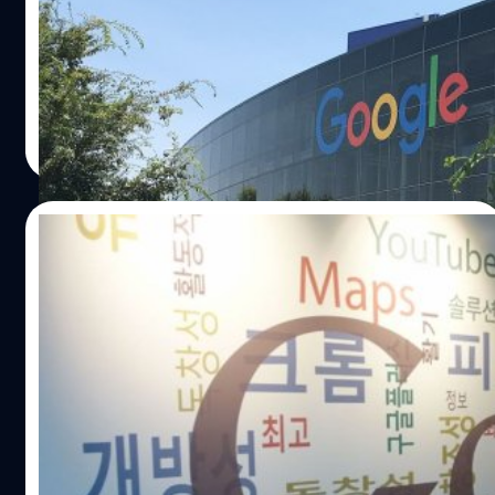
Alphabet รายงานผลประกอบการไตรมาสที่ 4 และผลดำเนิน
งานประจำปีงบประมาณ 2022 มีรายได้อยู่ที่ 76,000 ล้าน
เหรียญ (ประมาณ 2.5 ล้านล้านบาท) ในช่วงเดือนตุลาคมถึง
ธันวาคม 2022 ทำให้ทั้งปีบริษัทมีรายได้ 283,000 ล้านเหรียญ
(ประมาณ 9.4 ล้านล้านบาท) เติบโตขึ้นจากปีที่ผ่านมา 10%
ภควัต ขจิตวิชยานุกูล
| 1278 days ago
Read More
01/02/2023
ทีมงาน Google ลองประชัน ChatGPT กับ
LaMDA ด้วยปัญหาหลายรูปแบบ
ทีมงานทดสอบปัญญาประดิษฐ์ของ Google ได้ลองนำ
ChatGPT ปัญญาประดิษฐ์เชิงสนทนามาเทียบประสิทธิภาพกับ
LaMDA เทคโนโลยีปัญญาประดิษฐ์เชิงสนทนาซึ่ง Google
พัฒนาขึ้นเอง
จตุรวิทย์ เครือวาณิชกิจ
| 1282 days ago