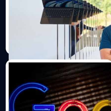
มากกว่า Alphabet, Amazon และ Meta รวม
กันแล้ว
สตีฟ จ็อบส์ (Steve Jobs) อดีต CEO และไอคอนของ Apple
จากโลกไปเป็นระยะเวลากว่า 11 ปีแล้ว ในช่วง 10 ปีที่ผ่านมาก็มี
แต่คนบอกว่า Apple กินบุญเก่า จ็อบส์ตายก็รอวันเจ๊ง แต่ดู
เหมือนจะไม่เป็นอย่างนั้นเมื่อปัจจุบันบริษัท Apple มีมูลค่า
มากกว่า Alphabet, Amazon และ Meta รวมกันแล้วด้วย
วัชรกุล พัฒนาประทีป
| 1369 days ago
Read More
28/07/2021
Alphabet บริษัทแม่ของ Google ทำรายได้ใน
ไตรมาสที่ 2 ไปกว่า 2 ล้านล้านเหรียญ
Alphabet บริษัทแม่ของ Google ได้เปิดเผยผลประกอบการ
ประจำไตรมาสที่ 2 (ระหว่างเดือนเมษายน - มิถุนายน) ประจำ
ปี 2021 โดยมีรายได้ถึง 61,880 ล้านเหรียญ