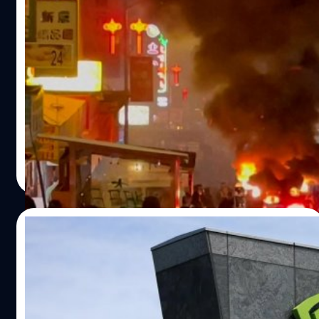
ประชาชนจุดไฟเผาแท็กซี่ไร้คนขับ Waymo ใน
นครซานฟรานซิสโก
ประชาชนจุดไฟเผาทำลายรถยนต์โดยสารไร้คนขับของ
Waymo ด้วยดอกไม้ไฟในซานฟรานซิสโกเมื่อวันที่ 13
กุมภาพันธ์ที่ผ่านมา
จตุรวิทย์ เครือวาณิชกิจ
| 901 days ago
Read More
14/02/2024
Nvidia มีมูลค่าตามราคาตลาดแซงหน้า
Alphabet ขึ้นมาเป็นอันดับ 3
วันพุธที่ 14 กุมภาพันธ์ ราคาหุ้นของ Nvidia ผู้ผลิตชิป GPU ที่