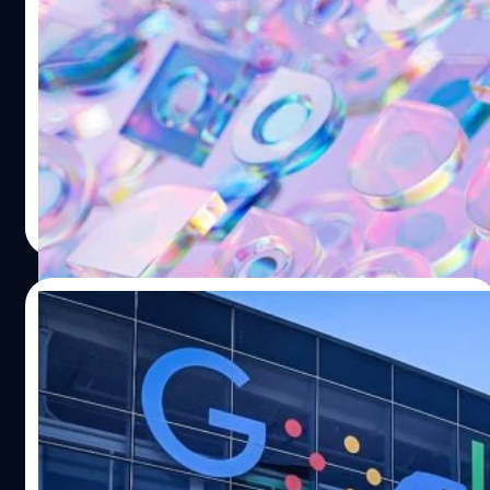
Google ประกาศควบรวมทีมวิจัย AI
DeepMind และ Brain เป็นทีมเดียวกัน
ล่าสุด Google ประกาศควบรวมทีมวิจัย AI ระดับโลกที่เป็น
ผู้นำอุตสาหกรรมอย่าง DeepMind และ Brain เป็นทีมวิจัย
เดียวกันเพื่อนำไปสู่การพัฒนา AI ยุคใหม่
วรัญญู คงชัย
| 1203 days ago
Read More
05/03/2023
Google เผยผลประเมินด้านสิทธิพลเมือง ที่จ้าง
WilmerHale มาดำเนินการ
Google เผยผลการตรวจสอบโดย WilmerHale บริษัท
กฎหมายที่เข้าประเมินผลกระทบด้านสิทธิพลเมืองที่เกิดจาก
นโยบายและบริการของบริษัท