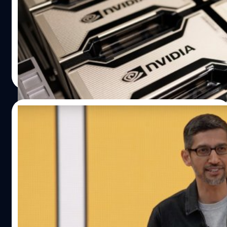
ความสำเร็จอันน่าทึ่งของ ChatGPT ทำให้บริษัทเทคโนโลยีราย
ใหญ่กระโจนเข้าสู่ตลาดปัญญาประดิษฐ์ (AI) ส่งผลให้ความ
ต้องการชิปคอมพิวเตอร์ขยายตัวตามไปด้วย
วาณิชชา สายเสมา
| 1163 days ago
Read More
24/04/2023
Sundar Pichai รับรายได้รวม 226 ล้าน
เหรียญ ปี 2022 ขึ้นแท่น CEO รับค่าตอบแทนดี
ที่สุดในโลก
จากรายงานผู้ถือหุ้น Alphabet ประจำปี 2023 บริษัทแม่ของ
Google ได้เปิดเผยว่า ซันดาร์ พิชัย (Sundar Pichai) ซีอีโอ
Alphabet ได้รับค่าตอบแทนรวมปี 2022 เป็นจำนวนเงิน 226
ล้านดอลลาร์ ส่งผลให้ขึ้นแท่นซีอีโอที่ได้รับค่าตอบแทนที่ดี
ที่สุดในโลก
วรัญญู คงชัย
| 1200 days ago