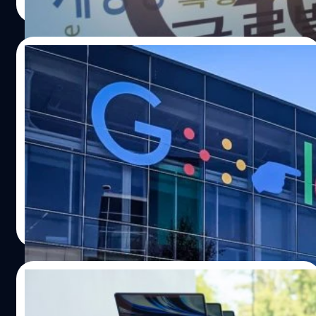
Read More
01/02/2023
Google เร่งพัฒนา AI เชิงโต้ตอบแข่งกับ
ChatGPT
Google กำลังทดสอบปัญญาประดิษฐ์เชิงโต้ตอบหลายตัวเพื่อ
มาตอบโต้การก้าวขึ้นมาผงาดของ ChatGPT โดยน่าจะส่งผล
ต่อผลิตภัณฑ์ในอนาคตของบริษัทด้วย
จตุรวิทย์ เครือวาณิชกิจ
| 1282 days ago
Read More
06/11/2022
ใครบอก Jobs ไม่อยู่แล้วจะเจ๊ง? Apple มีมูลค่า