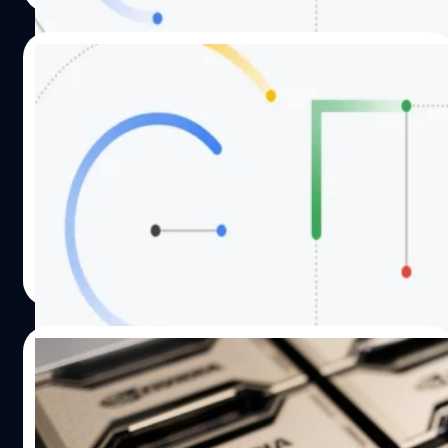
14/07/2023
Alphabet เดินหน้าปล่อย Bard ในยุโรปและ
บราซิล
Alphabet เปิดตัว Bard แชตบอต AI ในยุโรปและบราซิล มุ่ง
ท้าทาย ChatGPT ที่ Microsoft สนับสนุนเงินทุน
จตุรวิทย์ เครือวาณิชกิจ
| 1119 days ago
Read More
31/05/2023
ChatGPT เป็นเหตุ! ดัน NVIDIA ขึ้นแท่นบริษัท
ล้านล้านเหรียญรายล่าสุดของสหรัฐฯ