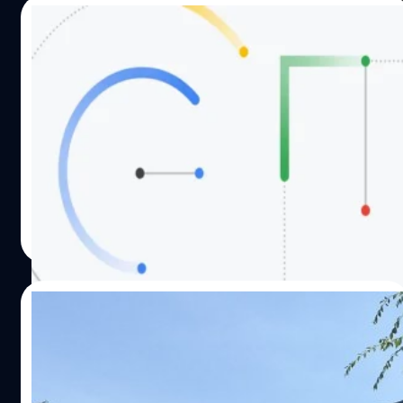
07/02/2023
Google เปิดตัว Bard ปัญญาประดิษฐ์เชิง
สนทนา หวังสู้ ChatGPT ด้วย Google Search
พลัง AI
ประธานเจ้าหน้าที่บริหารของ Google และ Alphabet (บริษัท
แม่ของ Google) แถลงเปิดตัว Bard ปัญญาประดิษฐ์เชิง
สนทนาที่ทางบริษัทกำลังพัฒนาขึ้น โดยจะเปิดให้ทดสอบเบื้อง
ต้น ก่อนจะปล่อยสู่สาธารณะในอีกไม่กี่สัปดาห์ข้างหน้า
จตุรวิทย์ เครือวาณิชกิจ
| 1276 days ago
Read More
05/02/2023
Google มีรายได้เติบโต 10% เมื่อเทียบกับปีที่
ผ่านมา แต่กำไรสุทธิลดลง!