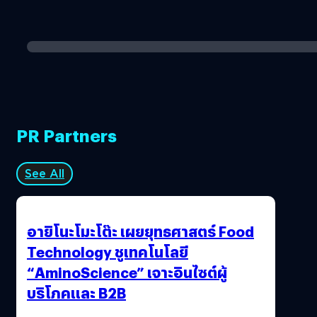
PR Partners
See All
อายิโนะโมะโต๊ะ เผยยุทธศาสตร์ Food
Technology ชูเทคโนโลยี
“AminoScience” เจาะอินไซต์ผู้
บริโภคและ B2B