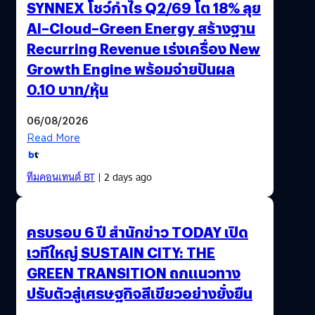
SYNNEX โชว์กำไร Q2/69 โต 18% ลุย
AI–Cloud–Green Energy สร้างฐาน
Recurring Revenue เร่งเครื่อง New
Growth Engine พร้อมจ่ายปันผล
0.10 บาท/หุ้น
06/08/2026
Read More
ทีมคอนเทนต์ BT
| 2 days ago
ครบรอบ 6 ปี สำนักข่าว TODAY เปิด
เวทีใหญ่ SUSTAIN CITY: THE
GREEN TRANSITION ถกแนวทาง
ปรับตัวสู่เศรษฐกิจสีเขียวอย่างยั่งยืน