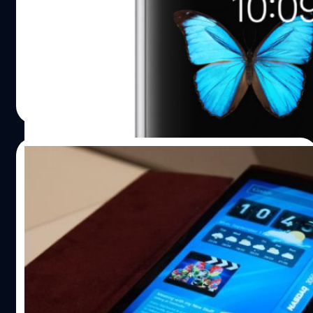
นักวิเคราะห์สาย Apple ที่สาวกไอทีคุ้นชื่ออย่างดีอย่าง Ming-
Chi Kuo จากบริษัทลงทุน KGI ได้ออกมาทำนายว่า Apple จะ
ยังคงยึดมั่นที่จะใช้หน้าจอ LCD บนไอโฟนต่อไปอย่างน้อยก็อีก
3-4 ปี หลังจากมีข่าวลือว่าอาจปรับไปใช้ AMOLED เหมือนใน
Apple Watch เร็วๆ นี้
ณัฐพันธ์ ส่งวิรุฬห์
| 3917 days ago
Read More
10/08/2014
รอตัวจริง! ซัมซุงเผยโปรเจ็กต์มือถือ 3 จอพับ
ได้กำลังอยู่ระหว่างการผลิต
มีรายงานเปิดเผยว่าซัมซุงได้เริ่มผลิตมือถือสามจอที่สามารถ
พับได้แล้ว และยังอยู่ในขั้นกระบวนการทดลอง. Having
shown off prototypes of smartphones where the display
wraps around the edges more than 18 months ago,
Samsung is now said to be entering trial production of
ณัฐพันธ์ ส่งวิรุฬห์
| 4381 days ago