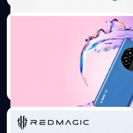
03/04/2025
Lava เปิดตัว Bold 5G มาพร้อมชิป Dimensity
6300 และจอ AMOLED ขอบโค้ง ในราคา
ประมาณ 4,000 บาท
Lava Mobiles ได้เปิดตัว Bold 5G ซึ่งมาพร้อมจอ AMOLED
ขอบโค้งสวยงาม และขุมพลัง MediaTek Dimensity 6300 ใน
ราคาประหยัด
ปรีดี ฤกษ์วลีกุล
| 492 days ago
Read More
26/06/2023
nubia ยืนยันเปิดตัว Red Magic 8S Pro วันที่ 5