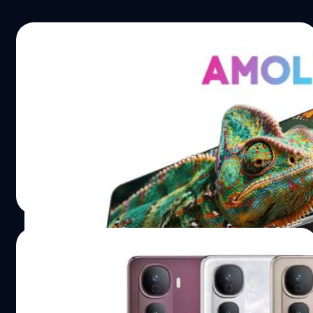
11/08/2025
Lava เปิดตัว Blaze AMOLED 2 : บอดี้บาง 7.5
มม., กล้อง Sony 50 ล้านพิกเซล, ราคาเพียง
5,000 บาท
Lava Blaze AMOLED 2 นั้น มาพร้อมการออกแบบที่เรียกว่า
Linea Design, ตัวเครื่องบาง 7.55 มม., ชิป Dimensity 7060
ปรีดี ฤกษ์วลีกุล
| 362 days ago
Read More
20/06/2025
vivo เปิดตัว Y400 Pro : จอ AMOLED สว่าง
สุด ๆ, กล้อง 50 ล้านพิกเซล, ชาร์จไฟเร็ว 90