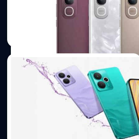
W
vivo ได้เปิดตัวสมาร์ตโฟนระดับกลางรุ่นล่าสุดในซีรีส์ Y400
นั่นคือ Y400 Pro ซึ่งมาพร้อมจอ AMOLED ที่มีความสว่างมาก
ปรีดี ฤกษ์วลีกุล
| 414 days ago
Read More
26/04/2025
realme เปิดตัวรุ่นกลาง 14T : จอ AMOLED,
แบตฯ ใหญ่, บอดี้บางเบา, ราคาเริ่มต้น 7,100
บาท
Realme ได้เปิดตัวสมาร์ตโฟนรุ่นลาสุดในซีรีส์ 14 นั่นคือ 14T
ซึ่งได้รับการยกระดับมาใช้จอ AMOLED, ชิป Dimensity
6300
ปรีดี ฤกษ์วลีกุล
| 469 days ago
Read More