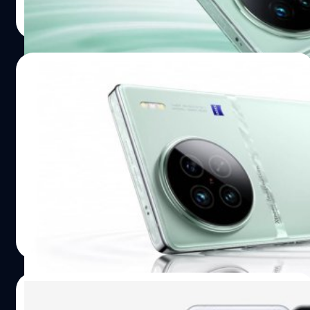
อลิญฑณัฐน์ กิจชิระสกุล
| 1139 days ago
Read More
21/06/2023
เผยสีเขียวใหม่ของ vivo X90s ก่อนเปิดตัว 26
มิถุนายนนี้
ล่าสุด vivo ได้เผยภาพทีเซอร์ของ X90s บนเว็บไซต์ทางการ
ทำให้ได้เห็นสีใหม่ใน vivo X90s โดยสีที่เห็นนั้นไปในทางเฉดสี
เขียว
อลิญฑณัฐน์ กิจชิระสกุล
| 1144 days ago
Read More
20/06/2023