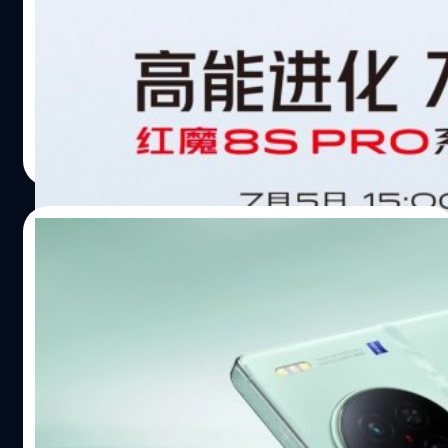
กรกฎาคมนี้ !
ล่าสุดมีรายงานว่า nubia ยืนยันการเปิดตัว nubia Red Magic
8S Pro ในวันที่ 5 กรกฎาคม ที่ประเทศจีน เวลา 15:00 น.
อลิญฑณัฐน์ กิจชิระสกุล
| 1139 days ago
Read More
26/06/2023
เปิดตัวแล้ว Vivo X90s มาพร้อมชิป
Dimensity 9200+ รองรับ Wi-Fi 7 !
ล่าสุด vivo ได้เปิดตัวสมาร์ตโฟนรุ่นใหม่ Vivo X90s โดยใช้ชิป
Dimensity 9200+ รุ่นใหม่พร้อมกับการปรับปรุงอื่น ๆ อีก
มากมาย