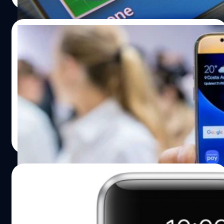
07/03/2016
7 เหตุผลที่ต้องซื้อ Galaxy S7
Galaxy S7 นั้นเป็นสมาร์ทโฟนที่หลายๆคนตั้งตารอคอยกัน
Samsung ได้เพิ่มประสิทธิภาพบางอย่าง รวมถึงนำความ
สามารถบางอย่างที่ถอดไปกลับมา วันนี้เราจะมาดู 7 เหตุผลว่า
ทำไม่ Galaxy S7 ถึงน่าสนใจ
ศุภกานต์ เหล่ารัตนกุล
| 3806 days ago
Read More
17/11/2015
ยาวไป! วงในชี้ Apple จะยังไม่หันมาใช้จอ
AMOLED บนไอโฟนอย่างน้อยอีก 4 ปี