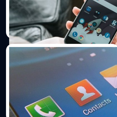
Organic Light-Emitting Diode) นั้นจะเป็นสีดำสนิท
เนื่องจากจะไม่มีการจ่ายไฟไปยังจุดนั้น ผลก็คือหน้าจอดัง
กล่าวจะใช้พลังงานน้อยลง และทำให้ใช้งานแบตเตอรี่ได้
ยาวนานมากขึ้น
ปรีดี ฤกษ์วลีกุล
| 3556 days ago
Read More
16/04/2016
Samsung Display อาจกลายเป็นผู้นำตลาด
หน้าจอของโลก ด้วย AMOLED
บริษัทนักวิเคราะห์ IHS ได้ตีพิมพ์รายงานในหัวข้อสถิติตลาด
หน้าจอขนาดเล็กและขนาดกลางตลอดปี 2015 ซึ่งรายรับรวม
เพิ่มขึ้น 4% จากปีที่แล้ว ด้วยความต้องการหน้าจอความ
ละเอียดสูงแต่ราคาถูกกว่าน่าจะเป็นสาเหตุที่ทำให้ผู้ผลิต
โทรศัพท์มือถือหันมาใช้ AMOLED มากขึ้น 54% จากปีที่แล้ว
ปรีดี ฤกษ์วลีกุล
| 3767 days ago
Read More