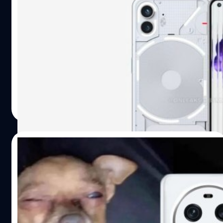
รอเลย ! Nothing Phone (2) ผ่านการรับรอง
จาก กสทช. พร้อมเปิดตัว 11 กรกฎาคมนี้ !
Nothing Phone (2) จะเปิดตัวในวันที่ 11 กรกฎาคมนี้ ในช่วง
ก่อนเปิดตัวสมาร์ตโฟนได้ผ่านการรับรองหลายภูมิภาค ล่าสุด
นั้นคือผ่านการรับรองจาก กสทช.
อลิญฑณัฐน์ กิจชิระสกุล
| 1145 days ago
Read More
07/03/2023
มันช่างจ้าซะเหลือเกิน OPPO Find X6 Pro จะ
มาพร้อมกับความสว่างจอสูงสุดถึง 2500 nits
!
Digital Chat station รายงานว่า OPPO Find X6 Pro จะใช้จอ
E6 AMOLED 10 Bit ขนาด 6.8 นิ้ว ที่มีความสว่าง 2500 nits