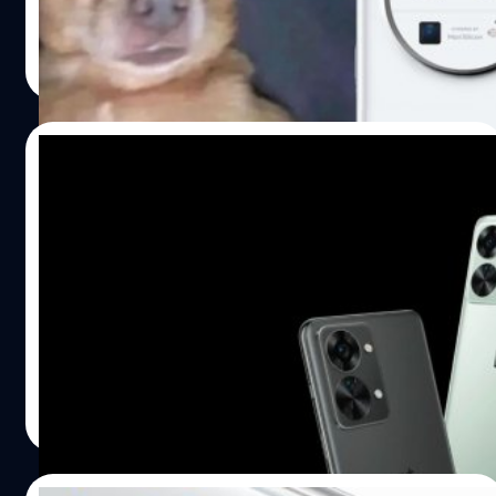
อลิญฑณัฐน์ กิจชิระสกุล
| 1250 days ago
Read More
15/02/2023
หลุดสเปก OnePlus Nord 3 ใช้ Dimensity
8200 และได้ชาร์จเร็ว 100W เหมือนรุ่นพี่
แอคเคาท์ทวิตเตอร์ @Gadgetsdata ได้เปิดเผยสเปกของ
OnePlus Nord 3 ที่อาจจะใช้ Mediatek Dimensity 8100
Max หรือ 8200
อลิญฑณัฐน์ กิจชิระสกุล
| 1270 days ago
Read More