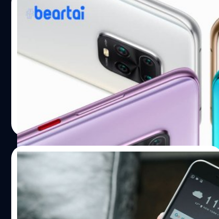
22/05/2020
Xiaomi เตรียมเปิดตัว Redmi 10X วันที่ “26
พ.ค. นี้” : รองรับซิม 5G คู่ และจอ AMOLED
พร้อมฟีเจอร์ Always On
Xiaomi เตรียมเปิดตัวสมาร์ตโฟนรุ่นล่าสุด นั่นคือ Redmi 10X
ในเร็ววันนี้ ซึ่งจะเป็นสมาร์ตโฟนรุ่นแรกที่ได้ใช้ชิปเซ็ต
MediaTek Dimensity 820 ที่เพิ่งเปิดตัวไป โดยมี
ประสิทธิภาพใกล้เคียงกับชิปเซ็ตระดับเรือธง และรองรับซิม
5G ได้ 2 ซิมพร้อมกัน การที่ Redmi 10X รองรับซิม 5G ได้ 2
ปรีดี ฤกษ์วลีกุล
| 2269 days ago
ซิม พร้อมกันนั้น จะช่วยให้ผู้ใช้สามารถสลับการเชื่อมต่อ
Read More
ระหว่างผู้ให้บริการต่าง ๆ ได้อย่างสะดวกสบาย เพื่อให้ใช้งาน
5G ได้อย่างเต็มประสิทธิภาพ ทั้งนี้ ทาง Xiaomi ได้กล่าวเป็น
นัยว่าจะเปิดเผยข้อดีของการรองรับซิม 5G ได้ 2 ซิม พร้อมกัน
12/11/2016
เพิ่มเติมอีกด้วย นอกเหนือจากด้านการเชื่อมต่อแล้วนั้น
Redmi 10X จะมาพร้อมหน้าจอ AMOLED พร้อมฟีเจอร์
วอลเปเปอร์ “สีดำ” บนหน้าจอ “AMOLED”
Always On ที่แสดงเวลาและข้อความแจ้งเตือนบนหน้าจอ
ช่วยประหยัดแบตเตอรี่ได้มาก-น้อยเพียงไร ?
ตลอดเวลา และจะสามารถปรับแต่งรูปแบบการแสดงเพิ่มเติม
ได้ด้วย Xiaomi จะเปิดตัว Redmi…
เป็นที่รู้กันดีว่าสีดำบนหน้าจอ AMOLED (Active-Matrix