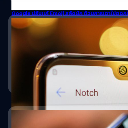
10/06/2018
Google ปรับแก้ Emoji สลัดผัก ด้วยการเอาไข่ออก
Android P Beta 2 มีการเปลี่ยนแปลงในเรื่องของอีโมจิเล็กน้อย โดย 
ได้ออกมาทวีตถึงการเปลี่ยนแปลงอีโมจิรูปสลัดผักที่จัดการลบไข่ออกไป
https://twitter.com/jenniferdaniel/status/100442756467945881
ref_src=twsrc%5Etfw&ref_url=https%3A%2F%2Fwww.theregist
อย่างไรก็ตาม ดูเหมือนว่าทวีตดังกล่าวของ Jennifer จะทำให้เกิดดราม่า
ณัฐพันธ์ ส่งวิรุฬห์
| 2982 days ago
บางส่วนที่ยินดีกับการลบไข่ออกไปแล้วนั้น ก็มีผู้ใช้ทวิตเตอร์บางส่วนท
สำหรับ Android P Beta 2 นี้คาดว่าจะมาพร้อมกับอีโมจิใหม่ถึง 15
Read More
สอดคล้องกับการใช้งานภายในครอบครัวมากขึ้น ซึ่งเป็นแนวทางที่หลา
ขึ้น อาทิเช่น เมื่อเดือนเมษายนที่ผ่านมา Apple เองก็ปรับอีโมจิจากปืน
Microsoft ก็ปรับอีโมจิตามเช่นกัน อ้างอิง
09/05/2018
Android P รองรับการแสดงผลรอยบาก แต่มีถึงสอง
17/04/2018
Google เปิดตัว Android P อย่างเป็นทางการในงาน Google I/O เมื่อค
รอยบากได้แล้วด้วย สำหรับการแสดงผลรอยบากนั้นยังอยู่ในระหว่างการพั
Android P ไม่ได้ลอก iPhone X มาแค่รอยบากอย่างเด