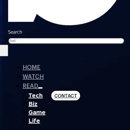
Search
HOME
WATCH
READ
Tech
CONTACT
Biz
Game
Life