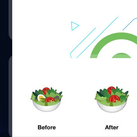
Google พัฒนา Android P ใกล้เสร็จสมบูรณ์แล้ว เตรียมปล่อยในซัมเมอร
ปรีดี ฤกษ์วลีกุล
| 2958 days ago
Read More