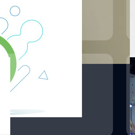
์นี้
เผ
ปร
Re
09
ล
O
Go
ค่
รอ
X2
Sa
วั
Re