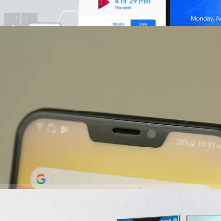
าตาการแจ้งเตือนแบบใหม่ ออกแบบปุ่มลัดให้เป็นวงกลม และสามารถตอบ
กได้แล้วด้วย ฟีเจอร์ Digital Wellbeing: เป็นระบบจัดการการใช้งานแอปพลิ
านสมาร์ทโฟนมากเกินความจำเป็น สำหรับผู้ใช้งานอุปกรณ์ Pixel ของ Google
ัปเดตของตัวเครื่อง รวมถึงสมาร์ทโฟน Essential ก็สามารถอัปเดตได้เช่น
le แบนมือถือ Android ที่มีติ่ง 3 จุดขึ้นไป
สนุนรอยบาก (หรือที่เรียกง่ายๆ ว่าติ่ง) อย่างเป็นทางการใน Android P ตอน
้มีติ่งได้สูงสุดไม่เกิน 2 ติ่งเท่านั้น นอกจากนี้ Megan Potoski ซึ่งเป็น Android
 ยังระบุด้วยว่าอนุญาตให้มีติ่งเฉพาะที่ขอบด้านบนและด้านล่างเท่านั้น ห้าม
ี้ยังไม่มีมือถือที่มีติ่งมากกว่า 1 ติ่ง แต่อาจจะมีค่ายไหนคิดจะทำขึ้นมาก็เป็น
นี้ยังมีข่าวดีคือ ทำให้ App ทุก App บน Android สามารถใช้งานได้ตามปกติ
ago
งต้นทำให้ผู้ผลิตมือถือที่ฝ่าฝืน ไม่สามารถนำ Google Services มาติดตั้งบน
มารถนำ Android มาใช้ได้แต่ต้องทำ Services เอง ทำ Store เอง (แบบเดียว
kia X เมื่อก่อน…
/06/2018
ony Xperia XZ3 ได้ทดสอบ Benchmark : เผยระบบ And