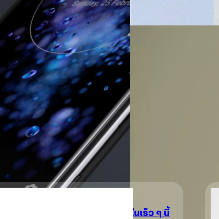
ครับ New Notification: หน้
Read More
ข้อความผ่าน Notification หลั
เคชั่นของผู้ใช้งาน ไม่ให้ใช้ง
01/08/2018
สามารถอัปเดตได้เลยผ่านระบบอ
เดียวกันครับ อ้างอิง
แค่ติ่งเดียวก็พอ! Goog
หลังจาก Google ได้ประกาศสนับ
นี้มีประกาศเพิ่มเติมว่าอนุญาตให
UI product manager ของ Google
มีด้านซ้ายและด้านขวา แม้ว่าตอนน
ได้ นอกจากนีัการคุมคุณภาพแบบ
ณัชธนัท จุโฬทก
| 2930 days 
อย่างไม่มีปัญหา และจากกรณีข้า
เครื่องตัวเองได้ ถ้าอยากทำสา
Read More
กับ Amazon Firephone หรือ No
19
จพัฒาเวอร์ชั่นเต็มเสร็จสมบูรณ์ในเร็ว ๆ นี้
S