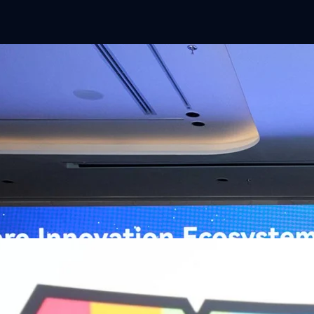
ิวงการสาธารณสุขไทยด้วย AI เปิดตัว 4 นวัตกรรมเปลี่ยน
่อการแพทย์ในประเทศไทย
หัวเว่ย จัดงาน “Huawei AI+ Healthcare Summit” ภายใต้งาน Huawei
t 2026 รวมผู้นำด้านนโยบายสาธารณสุข ผู้บริหารโรงพยาบาลชั้นนำ และ
ยและจีน ร่วมขับเคลื่อนอนาคตของระบบสาธารณสุขไทยด้วยนวัตกรรมและ
กาศความร่วมมือครั้งสำคัญเพื่อยกระดับ Healthcare Ecosystem ของ
เตอร์ จาง ประธานกลุ่มธุรกิจการศึกษาและสาธารณสุขต่างประเทศ บริษัท หัว
go
ถึงความมุ่งมั่นของหัวเว่ยในการสนับสนุนการเปลี่ยนผ่านสู่ยุคดิจิทัลของระบบ
คโนโลยี AI ในการยกระดับคุณภาพการให้บริการทางการแพทย์ให้เข้าถึง
ภายใต้แนวคิด “AI for Health, Health for All” “วันนี้ปัญญาประดิษฐ์กำลังเข้า
ธารณสุขอย่างรวดเร็ว หัวเว่ยมีประสบการณ์ตรงจากการพัฒนาแพลตฟอร์ม
ต่โครงสร้างพื้นฐานด้านคอมพิวติงไปจนถึงโซลูชัน AI สำหรับผู้ป่วย บุคลากร
พยาบาล ซึ่งได้พิสูจน์ผลสำเร็จแล้วในโรงพยาบาลชั้นนำอย่างโรงพยาบาล
/69 โต 18% ลุย AI–Cloud–Green Energy สร้างฐาน
วามร่วมมือระหว่างหัวเว่ยกับพันธมิตรไทยในวันนี้จะช่วยผลักดันวิสัยทัศน์…
ร่งเครื่อง New Growth Engine พร้อมจ่ายปันผล 0.10