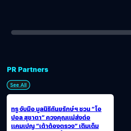
PR Partners
See All
ทรู จับมือ มูลนิธิถันยรักษ์ฯ ชวน “โอ
ปอล สุชาตา” ควงคุณแม่ส่งต่อ
แคมเปญ “เต้าต้องตรวจ” เติมเต็ม