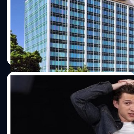
ซอฟต์แวร์ของบริษัท
Ford ชี้ว่ากำลังดึงตัว ปีเตอร์ สเติร์น (Peter Stern) อดีตรอง
ประธานฝ่ายบริการของ Apple ที่ช่วยสร้าง Apple TV+ มานำ
ทีมพัฒนาซอฟต์แวร์ของบริษัท
จตุรวิทย์ เครือวาณิชกิจ
| 1088 days ago
Read More
12/07/2023
Tom Holland เปิดใจยอมรับ ‘ผมเคยติดเหล้า
หนักจริง ๆ ‘
เรา ๆ ต่างมีความรู้สึกว่า ทอม ฮอลแลนด์ (Tom Holland) เป็น
หนุ่มน้อยอยู่เสมอ อาจจะเพราะเรารู้จักเขาในภาพลักษณ์ของ
ปีเตอร์ พาร์กเกอร์ เวอร์ชันเด็กมัธยมปลาย และตัวฮอลแลนด์