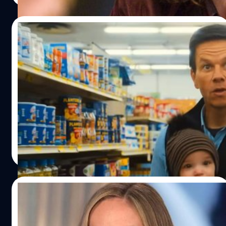
23/12/2023
‘The Family Plan’ ของ Mark Wahlberg ทำ
สถิติใหม่บนสตรีมมิง Apple TV+
'The Family Plan' ภาพยนตร์แอ็กชันคอมเมดี้ของ มาร์ก
วาห์ลเบิร์ก ทำสถิติเป็นภาพยนตร์ได้รับการรับชมมากที่สุดบน
Apple TV+
ปรีดี ฤกษ์วลีกุล
| 957 days ago
Read More
20/11/2023
Brie Larson ยังไม่มีแผนการจะบอกลาบท
Caprian Marvel ในเร็ว ๆ นี้