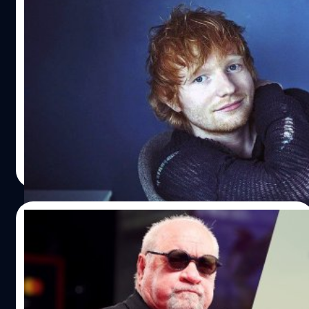
Ed Sheeran คว้ารางวัล Emmy เป็นครั้งแรก
จากซีรีส์ ‘Ted Lasso’
เอ็ด ชีแรน นักร้องนักแต่งเพลงชาวอังกฤษเจ้าของรางวัลแกรม
มี ได้คว้ารางวัล Emmy เป็นครั้งแรก จากซีรีส์ 'Ted Lasso' ของ
Apple TV+
ปรีดี ฤกษ์วลีกุล
| 942 days ago
Read More
30/12/2023
มือเขียนบท ‘Taxi Driver’ มองต่าง ควรให้
Leonardo DiCaprio เล่นเป็น FBI ใน ‘Killers
of the Flower Moon’ จะดีกว่า
พอล ชเรเดอร์ (Paul Schrader) มือเขียนบท 'Taxi Driver' แนะ