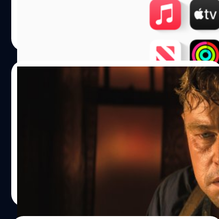
MFi ไปมหาศาล แต่ดูเหมือน Apple จะหารายได้จากทางอื่น
ได้แทน
วัชรกุล พัฒนาประทีป
| 1015 days ago
Read More
20/10/2023
Matin Scorsese เกลาบท ‘Killers of the
Flower Moon’ ใหม่หมดจนต้องแยกทางกับ
Paramount
Matin Scorsese เกลาบท 'Killers of the Flower Moon' ใหม่
หมด Leonardo DiCaprio เกือบจะได้รับบทเป็นเจ้าหน้าที่ FBI
จนทำให้ Paramount ยกเลิกสนับสนุนทุนสร้าง
ประภาส อยู่เย็น
| 1021 days ago
Read More