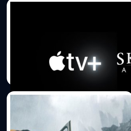
19/10/2023
Apple แยกทางกับ Skydance Animation
แต่ยังร่วมงานกับ Skydance Media รุกตลาด
หนังระดับโลก
Apple ได้แยกทางกับ Skydance Animation บริษัทแอนิเมชัน
ที่บริหารโดย จอห์น แลสซีเตอร์ (John Lassiter) อดีตซีอีโอ
ของ Pixar
ปรีดี ฤกษ์วลีกุล
| 1022 days ago
Read More
09/09/2023
Apple ปล่อยตัวอย่างแรกซีรีส์ ‘Monarch:
Legacy of Monsters’ ในจักรวาล
Monsterverse ของ Legendary