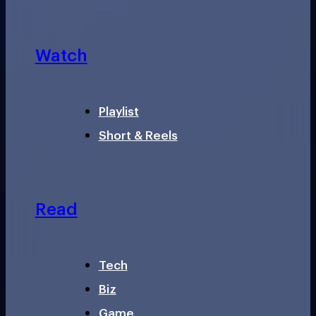
Watch
Playlist
Short & Reels
Read
Tech
Biz
Game