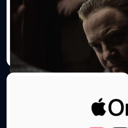
Martin Scorsese ยกการแสดงเล่นใหญ่ของ
Brendan Fraser ใน ‘Killers of the Flower
Moon’ ว่า “สมบูรณ์แบบ”
มาร์ติน สกอร์เซซี Martin Scorsese ออกโรงป้องการแสดงเล่น
ใหญ่ของ เบรนแดน เฟรเซอร์ (Brendan Fraser) ใน Killers of
the Flower Moon เป็นอะไรที่สมบูรณ์แบบแล้ว
ประภาส อยู่เย็น
| 1006 days ago
Read More
26/10/2023
ชดเชย Lightning? Apple ขึ้นค่าบริการ
Apple Arcade, Apple TV+ และ Apple One
ครบชุดในไทย!
สหภาพยุโรปทำให้ Apple ต้องยอมถอยพอร์ต Lightning
และเปลี่ยนมาใช้พอร์ต USB-C ใน iPhone 15 แทน จริง ๆ การ
เปลี่ยนมาใช้พอร์ต USB-C ทำให้ Apple สูญเสียรายได้จากค่า