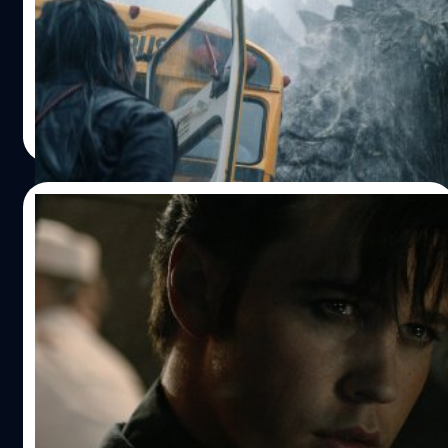
Apple ได้ปล่อยตัวอย่างแรกของซีรีส์ 'Monarch: Legacy of
Monsters' ที่อยู่ในจักรวาล Monsterverse ของสตูดิโอ
Legendary
ปรีดี ฤกษ์วลีกุล
| 1062 days ago
Read More
26/08/2023
Tom Hanks ให้บทบาท Austin Butler ต่อทันที
เพราะไม่อยากให้เผชิญปัญหาสุขภาพจิต หลัง
ทุ่มเทรับบทใน ‘Elvis’
ออสติน บัตเลอร์ (Austin Butler) เผย ทอม แฮงส์ (Tom
Hanks) มอบบทในซีรีส์สงคราม 'Masters of the Air' ต่อทันที
หลังจบหนัง 'Elvis' เพราะไม่อยากให้เผชิญอารมณ์แปรปรวน
ประภาส อยู่เย็น
| 1076 days ago