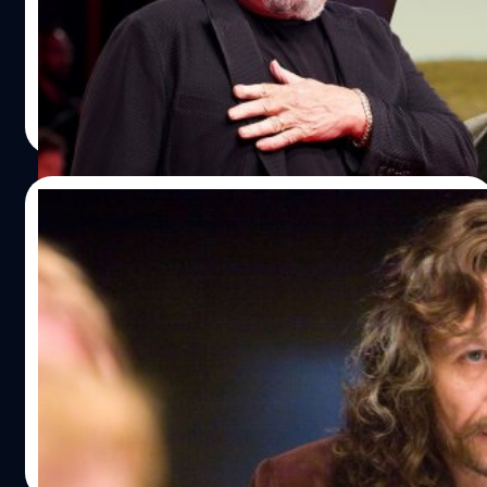
Leonardo DiCaprio ควรเล่นเป็น FBI ใน ‘Killers of the
Flower Moon’ มากกว่า
ประภาส อยู่เย็น
| 950 days ago
Read More
29/12/2023
Gary Oldman ไม่ค่อยชอบการแสดงบท
Sirius Black ของตัวเองใน ‘Harry Potter’
แกรี โอลด์แมน (Gary Oldman) เปิดใจ ไม่ได้อินกับบท Sirius
Black ใน 'Harry Potter' เท่าไหร่ ถ้ามีโอกาสน่าจะแสดงได้ดี
กว่านี้อีก
ประภาส อยู่เย็น
| 951 days ago
Read More