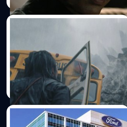
Read More
18/08/2023
เผยโฉมแรกซีรีส์ Godzilla Monarch:
Legacy of Monsters สานต่อเนื้อเรื่อง
ภาพยนตร์ปี 2014
สำหรับแฟน Godzilla น่าจะถูกใจกับการอัปเดตในครั้งนี้
Apple TV+ เผยโฉมภาพแรกของซีรีส์ Godzilla Monarch:
Legacy of Monsters ส่วนหนึ่งของจักรวาล Legendary's
Monsterverse
วรัญญู คงชัย
| 1084 days ago
Read More
14/08/2023
Ford ดึงตัวอดีตผู้พัฒนา Apple TV+ มานำทีม