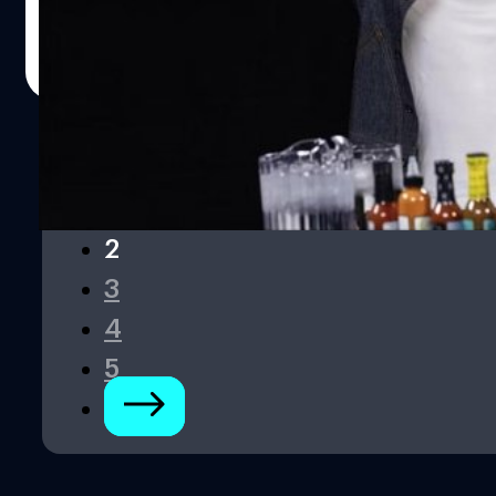
ซึ่งวันนี้ก็เข้าวัย 27 ปีเข้าไปแล้ว แต่ก็คงหน้าตาภาพลักษณ์เห
มือนเดิมเป๊ะ แม้จะผ่านหนัง Spider-Man มา 3 ภาคแล้วก็ตาม
สุชยา เกษจำรัส
| 1121 days ago
ซึ่งตัวตนจริง ๆ ของ ทอม ฮอลแลนด์ นั้น ก็ไม่ใช่หนุ่มน้อยอีก
Read More
ต่อไป ผ่านงานแสดงมามากมายหลากหลายบทบาทแล้ว รวม
ถึงเรื่องล่าสุดที่เขาเปิดเผยมาว่าเขาเคยติดเหล้าอย่างหนัก ก็
ยิ่งตอกย้ำว่า ในวันนี้ฮอลแลนด์ผ่านอะไรมามากจริง ๆ ไม่ใช่
หนุ่มน้อย ปีเตอร์ พาร์กเกอร์ อย่างที่ทุกคนคุ้นเคยอีกต่อไป
แล้ว
1
2
3
4
5