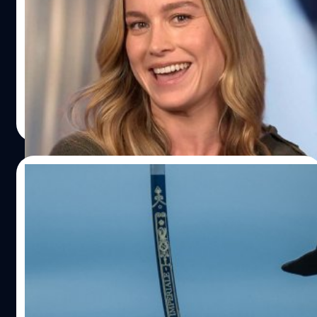
หนัง 'The Marvels' เพิ่งเปิดตัวไปในฐานะผลงานล่าสุดจาก
จักรวาลภาพยนตร์มาร์เวล ซึ่งในภาคนี้ ผู้ชมจะได้เห็น คารอล
เดนเวอส์ บทบาทของ บรี ลาร์สัน (Brie Larson) ร่วมมือกับ โม
นิกา แรมโบ บทบาทของ เทโยนาห์ พาร์ริส (Teyonah Parris)
และ กมลา ข่าน บทบาทของ อิมาน เวลลานิ (Iman
สุชยา เกษจำรัส
| 991 days ago
Vellani)ลาร์สันได้เผยความรู้สึกของเธอกับ etonline ว่ายังมี
Read More
อะไรจะเกิดขึ้นอีกมากมายกับตัวละครของเธอในจักรวาลภาพ
ยนตร์มาร์เวล
19/11/2023
Ridley Scott ฉะ! โต้คนทักท้วงหนัง
‘Napoleon’ ไม่ตรงตามประวัติศาสตร์
“หุบปากไปเลย!”
"หุบปากไปเลยไป!" ริดลีย์ สก็อตต์ Ridley Scott ตอบโต้คน
ทักท้วงหนัง 'Napoleon' ไม่ตรงตามประวัติศาสตร์ตามข้อเท็จ
จริง