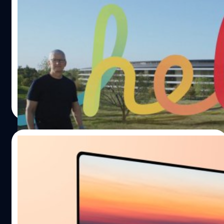
เนื่องจากมีขอบของตัวเครื่องที่เป็นเหลี่ยม จึงสามารถเพิ่ม
Gurman คาด Apple จัดงานเปิดตัวหลาย
ขนาดจอให้ใหญ่ขึ้นและขอบจอให้บางลงได้ และเปลี่ยนแปลง
ผลิตภัณฑ์สิ้นปีนี้
ในด้านของลำโพง 2…
มีรายงานว่าในช่วงฤดูใบไม้ร่วงนี้ แอปเปิ้ล (Apple) จะมีการจัด
งานเปิดตัวหลายงานด้วยกัน ตั้งแต่งานเปิดตัว iPhone, Apple
Watch, AirPods, iPad mini, จนไปถึง MacBook Pro ดีไซน์
ใหม่ มาร์ก เกอร์แมน (Mark Gurman) แห่งบลูมเบิร์ก
(Bloomberg) ได้รายงานในจดหมายข่าวประจำสัปดาห์
ศุภกานต์ เหล่ารัตนกุล
| 1816 days ago
Power On ของเขาว่า ในปีนี้จะมีการจัดงานย่อย ๆ หลาย ๆ
Read More
งานคล้ายกับปีที่แล้ว และคาดว่างานแรกที่จะเปิดตัวเลยนั้นคือ
งานเปิดตัว iPhone 13 ในเดือนกันยายนที่นี้ ที่เลื่อนกลับมาจาก
ปีที่แล้วที่จัดในเดือนตุลาคมเนื่องจากวิกฤตโควิด-19 นอกจาก
03/08/2021
iPhone 13 แล้ว ก็คาดว่าจะมีการเปิดตัว Apple Watch Series
7, AirPods 3, และ iPad mini ด้วยเช่นกัน รวมถึงในเดือน
โผล่ Mac และ Apple Watch รุ่นใหม่บนฐาน
พฤศจิกายนจะมีการเปิดตัว MacBook Pro ดีไซน์ใหม่…
ข้อมูล EEC คาดเตรียมเปิดตัวปลายปีนี้
ล่าสุดมีรายงานพบข้อมูลลงทะเบียนในฐานข้อมูล Eurasian
Economic Commission (EEC) ทั้ง Mac และ Apple Watch