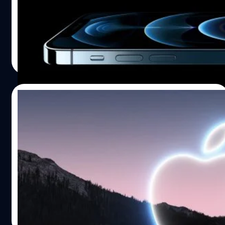
ตผ่านบัญชี @PineLeaks ของเขา รายงานรายละเอียดต่าง ๆ
ของผลิตภัณฑ์ที่จะเปิดตัวในสัปดาห์หน้าทั้ง 3 ตัว ทั้ง iPhone
13, Apple Watch Series 7, และ AirPods 3
ศุภกานต์ เหล่ารัตนกุล
| 1793 days ago
Read More
07/09/2021
ได้ฤกษ์เสียเงิน!! Apple ร่อนบัตรเชิญงานเปิด
ตัว iPhone 13 รุ่นใหม่ 14 กันยายนนี้
วันนี้แอปเปิ้ล (Apple) ได้ประกาศผ่านหน้าเว็บไซต์จัดงานเปิด
ตัวประจำเดือนกันยายนที่จัดมาเป็นประจำทุก ๆ ปี คาดว่าเปิด
ตัวสมาร์ตโฟนเรือธงรุ่นใหม่อย่าง iPhone 13 เช่นเดิม หลังจาก
เมื่อปีที่ผ่านมา ช่วงต้นวิกฤตการณ์โควิด-19 ประสบกับปัญหา
ด้านการผลิตต่าง ๆ มากมายจึงส่งผลให้ iPhone 12 เปิดตัว
ศุภกานต์ เหล่ารัตนกุล
| 1794 days ago
ล่าช้าไป 1 เดือนเต็ม ๆ
Read More