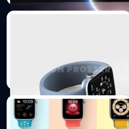
05/09/2021
Gurman เผย Apple Watch Series 7 จะเปิด
ตัวพร้อมกับ iPhone 13 แต่ช่วงแรกจะมีขายใน
จำนวนจำกัด
มีรายงานว่าแอปเปิ้ลจะยังคงเปิดตัว Apple Watch รุ่นใหม่
พร้อมกับ iPhone 13 ในงานเปิดตัวประจำเดือนกันยายนนี้
ศุภกานต์ เหล่ารัตนกุล
| 1796 days ago
Read More
31/08/2021
Apple Watch Series 7 หน้าจอใหญ่ขึ้นพร้อม
หน้าปัดมาใหม่