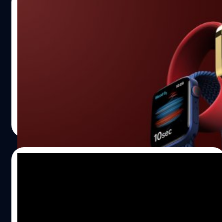
10/09/2021
Apple Watch Series 7 มีปัญหาด้านการผลิต
เปิดตัวอาทิตย์หน้า วางขายปลายเดือน
แม้จะมีข่าวว่า Apple Watch Series 7 อาจมีการเปิดตัวใน
สัปดาห์หน้านี้แล้ว แต่ล่าสุดมีรายงานว่าจะมีการจัดส่งและวาง
จำหน่ายที่ล่าช้าลงในช่วงปลายเดือนนี้แทน
ศุภกานต์ เหล่ารัตนกุล
| 1791 days ago
Read More
09/09/2021
หลุดส่งท้าย!! เผยรายละเอียด iPhone 13
Apple Watch Series 7 และ AirPods 3 ก่อน
เปิดตัวอังคารหน้า
ก่อนที่จะถึงงาน ล่าสุดนักปล่อยข่าวลือ Max Weinbach ได้ทวี