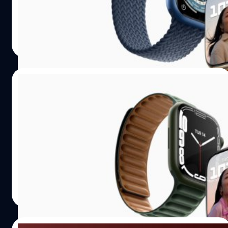
ซึ่งเรียกได้ว่าไม่ได้พักหายใจกันเลยสำหรับประเทศไทยที่เปิด
วางจำหน่ายซีรีส์ iPhone 13 อย่างเป็นทางการ หลังจากมีการ
เปิดจองไปในวันที่ 1 ตุลาคม สำหรับประเทศไทย
ศุภกานต์ เหล่ารัตนกุล
| 1767 days ago
Read More
15/09/2021
เปิดตัว Apple Watch Series 7 ขอบบาง จอ
ใหญ่ขึ้น แต่ไม่รู้วันขายที่ชัดเจน
เปิดตัว Apple Watch Series 7 ดีไซนคล้ายเดิม แต่มีขอบที่บาง
ลง ทำให้สามารถมีหน้าจอที่ใหญ่ขึ้น
ศุภกานต์ เหล่ารัตนกุล
| 1786 days ago
Read More