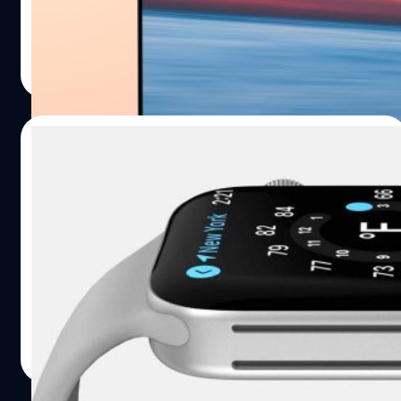
หลาย ๆ โมเดล ที่คาดจะมีการเปิดตัวในช่วงปลายปีที่จะถึงนี้
ศุภกานต์ เหล่ารัตนกุล
| 1829 days ago
Read More
15/06/2021
Apple Watch รุ่นปี 2022 อาจติดตั้งเซนเซอร์
วัดอุณหภูมิร่างกาย
Bloomberg ได้รายงานว่า Apple Watch รุ่นที่จะเปิดตัวในปี
2022 หรือที่เรียกอย่างไม่เป็นทางการว่า Apple Watch Series
8 จะได้รับการพัฒนาเซนเซอร์ในหลายด้าน
ปรีดี ฤกษ์วลีกุล
| 1878 days ago
Read More