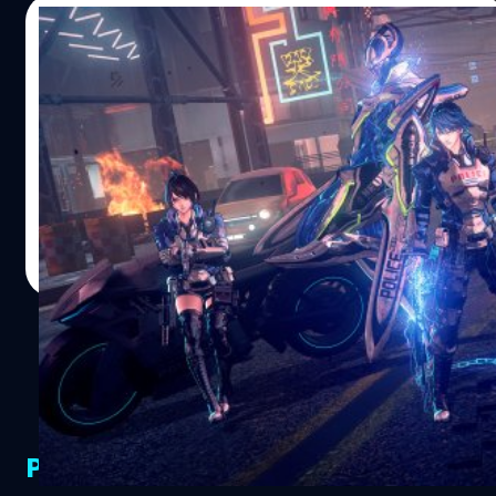
14/02/2019
Nintendo จับมือ Platinum Games เปิดตัว
เกมใหม่ “Astral Chain”
Nintendo จับมือ Platinum Games เปิดตัวเกมใหม่ "Astral
Chain"
จีรนาถ เรืองทรัพย์
| 2730 days ago
Read More
PR Partners