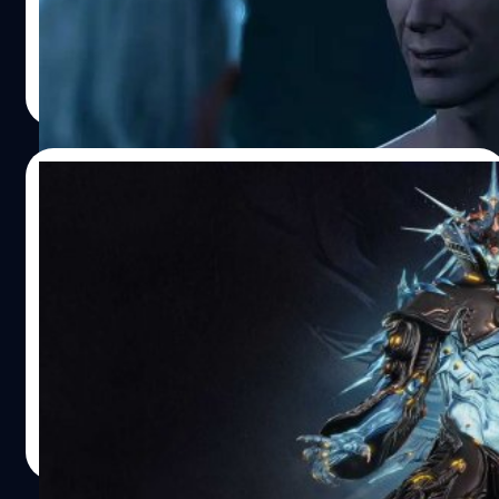
(Neil Newbon) พยายามใส่อารมณ์ Horny ในฉาก Romance
สุดท้ายแค่นิดเดียว
กรณ์รัฐภาส ธนวัตไชยศรี
| 1018 days ago
Read More
31/08/2023
แฟนเกม Warframe เดือด!! ราคาชุดสกิน
ฉลองครบรอบ 10 ปีแพงเกินเหตุ เอาไปซื้อ
Baldur’s Gate 3 ยังดีกว่า
จากงาน Tennocon 2023 ที่ Warframe ได้จัดเพื่อฉลองครบ
รอบ 10 ปีให้กับเกม ด้วยความที่เป็นงานครบรอบที่ยิ่งใหญ่
และ เกมส่วนใหญ่มักจะจัดอีเวนต์แจกไอเทมพิเศษให้กับผู้เล่น
ที่อยู่มาด้วยกันอย่างยาวนาน แต่สำหรับ Warframe แล้ว...
พวกเขากลับประกาศเปิดตัวชุดสกินที่มีราคาขายอยู่ที่ 89.99
กรณ์รัฐภาส ธนวัตไชยศรี
| 1073 days ago
เหรียญสหรัฐฯ แทน(ประมาณ 3,100 บาท) จึงทำให้แฟนเกม
Read More
จำนวนมากออกมาแสดงความไม่พอใจ