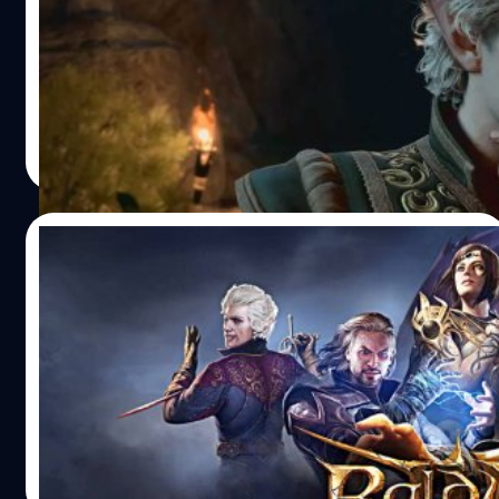
สื่อ Bloomberg เข้าสัมภาษณ์ 'สเวน วินค์' (Swen Vincke) ผู้
บริหารทีม Larian Studios และ ผู้กำกับ Bladur's Gate 3
เกี่ยวกับเบื้องหลังความสำเร็จที่ทำให้ Bladur's Gate 3 กลาย
เป็นเกมยอดนิยมในวงการเกมปัจจุบัน
กรณ์รัฐภาส ธนวัตไชยศรี
| 1084 days ago
Read More
16/08/2023
แฟนเกมเล่น Baldur’s Gate 3 จบภายในเวลา
10 นาที
แชร์คลิปลงช่อง Youtubeโชว์การเล่น Baldur's Gate 3 จบ
ภายในเวลาเพียง 10 นาทีกับอีก 3 วินาทีเท่านั้น
วงศกร ปฐมชัยวัฒน์
| 1089 days ago
Read More