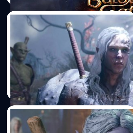
15/08/2023
เกม Baldur’s Gate 3 บน PS5 จะแก้ไข Bug
ของเวอร์ชัน PC แล้ว
ผู้อำนวยการสร้างของเกมได้เปิดเผยว่า Baldur’s Gate 3 บน
Twitter ว่าเวอร์ชัน PS5 จะเป็นตัวที่อัปเดตล่าสุดที่ได้รับการ
ปรับปรุงแก้ไข Bug ทั้งหมด
วงศกร ปฐมชัยวัฒน์
| 1090 days ago
Read More
11/08/2023
Baldur’s Gate 3 กลายเป็นเกมที่ได้คะแนนรีวิว