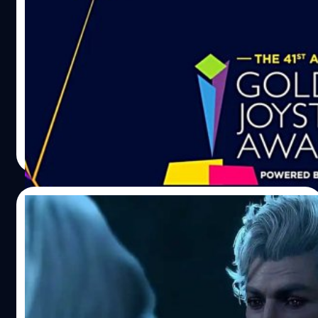
ประกาศผลผู้ชนะรางวัล “Golden Joystick
Awards 2023” ที่เกมดังได้รางวัลตามคาด
ในปี 2023 ก็เป็นอีกหนึ่งปีที่มีเกมฟอร์มดีออกมามากมาย และ
มีเกมที่ได้คะแนนรีวิวสูงอยู่หลายสิบเกม อย่างไรก็ตามรางวัล
ใหญ่ Golden Joystick Award
วงศกร ปฐมชัยวัฒน์
| 1001 days ago
Read More
26/10/2023
ทีมงาน Baldur’s Gate 3 ตำหนิผู้ให้เสียงพากย์
Astarion เพราะเจ้าตัวใส่อารมณ์ Horny ใน
ฉากมากเกินไป
ผู้เล่น Baldur's Gate 3 ได้ขุด และ พบกับข้อความจากไฟล์เกม
ที่ทีมงานขอให้ผู้พากย์เสียงตัวละคร Astarion นิล นิวบอร์น