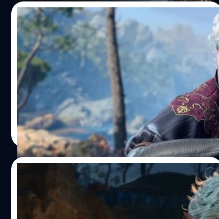
26/08/2023
[Guide] รวมแนวทางสำหรับมือใหม่ก่อนเริ่ม
เล่น Baldur’s Gate 3
รวมแนวทางสำหรับมือใหม่ ก่อนเริ่มเล่น Baldur's Gate 3 เพื่อ
ให้เริ่มต้นได้แบบไม่สับสน และสนุกไปกับเรื่องราวการผจญภัย
ใน Forgotten Realms มากขึ้น
ภควรรณ สัตยกิจกุล
| 1079 days ago
Read More
21/08/2023
เผยเบื้องหลังความสำเร็จของเกม Baldur’s
Gate 3 เพราะโฟกัสสิ่งที่อยากทำ ไม่สนใจนัก
ลงทุน