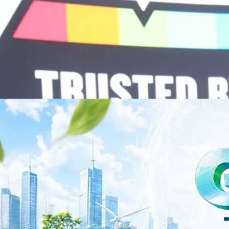
จำกัด (มหาชน) หรือ SYNNEX โชว์ผลการดำเนินงานแข็งแกร่ง กำไรสุทธิ
องปี 2569 เติบโต 17.8% และ 17.7% จากช่วงเดียวกันของปีก่อน สูงกว่าการ
ัญ พร้อมประกาศจ่ายเงินปันผลระหว่างกาล 0.10 บาทต่อหุ้น โดยกำหนดวันที่
ี่ 19 สิงหาคม 2569 และกำหนดจ่ายเงินปันผลวันที่ 2 กันยายน 2569 นางสาวสุ
่บริหาร บริษัท ซินเน็ค (ประเทศไทย) จำกัด (มหาชน) เปิดเผยว่า ในช่วงครึ่งปี
Business Transformation อย่างต่อเนื่อง ผ่านการยกระดับจากผู้จัดจำหน่าย
Infrastructure Platform เพื่อรองรับการเติบโตของเศรษฐกิจ AI โดยมุ่งเพิ่ม
 ควบคู่กับการขยายเครือข่ายพันธมิตรเทคโนโลยีระดับโลก…
าว TODAY เปิดเวทีใหญ่ SUSTAIN CITY: THE GREEN
รับตัวสู่เศรษฐกิจสีเขียวอย่างยั่งยืน
ำนักข่าว TODAY จัดงาน SUSTAIN CITY: THE GREEN TRANSITION เวทีแลก
ี่ยนผ่านสู่เศรษฐกิจและสังคมสีเขียว พร้อมนำเสนอแนวทางที่สามารถนำไป
ภาครัฐ ภาคธุรกิจ และผู้เชี่ยวชาญในหลากหลายสาขา ผ่านประเด็นสำคัญว่า
เพื่อเดินหน้าสู่ความยั่งยืนและบรรลุเป้าหมาย Net Zero อย่างเป็นรูปธรรม
จ การเงิน และพลังงาน Green Transitioning: Shifting Systemพลิกโครงสร้าง
ys ago
ะเชื่อมโยงนโยบายกับเทคโนโลยี เพื่อขับเคลื่อนประเทศไทยสู่เศรษฐกิจสีเขียว
วงศ์สวัสดิ์รองนายกรัฐมนตรีและรัฐมนตรีว่าการกระทรวงการอุดมศึกษา