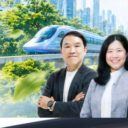
ม Green Transitioning: Decarbonize Unlockร่วมสำรวจแนวทางที่ภาคธุรกิจ
ื่อลดการปล่อยคาร์บอน และเดินหน้าสู่เป้าหมาย Net Zero พบกับ คุณปัณ
ธานกรรมการบริหาร ฝ่ายวิศวกรรมโครงสร้างบริษัท…
Life
SOCIAL MEDIA
Environment
Health
People
Instagram
Trends
Wellness
Facebook
YouTube