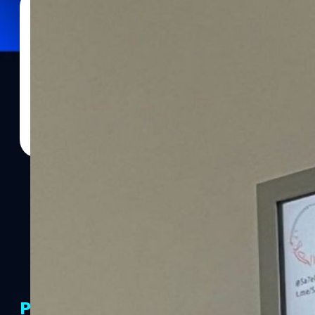
08/01/2024
จตุรวิทย์ เครือวาณิชกิจ
| 942 days ago
Read More
มือดีแฮกจอสนามบินเลบานอนขึ้นข้อความโจมตีกลุ่
จอแสดงข้อมูลในท่าอากาศยานนานาชาติเบรุต ในเลบานอน ถูกแฮกให้
เลาะห์ โดยกล่าวหาว่าทางกลุ่มทำให้ประเทศตกอยู่ในความเสี่ยงสงคร
PR Partners