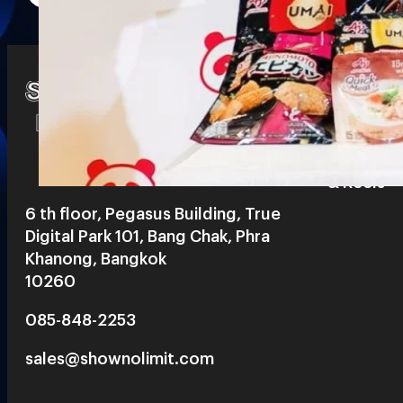
Watch
Playlists
S
& Reels
6 th floor, Pegasus Building, True
Digital Park 101, Bang Chak, Phra
Khanong, Bangkok
10260
085-848-2253
sales@shownolimit.com