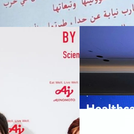
07/08/2026
หัวเว่ยเดินหน้าปฏิวัต
เกมเร่งเครื่อง AI เพื
กรุงเทพฯ, 7 สิงหาคม 2569 — 
Thailand Digital & AI Summi
ชูเทคโนโลยี
พันธมิตรด้านเทคโนโลยีจากไท
ปัญญาประดิษฐ์ (AI) พร้อมประ
ประเทศอย่างเป็นทางการ นายปี
y “AminoScience” ร่วมเปิดเผย
ทีมคอนเทนต์ BT
| 18 hours a
เว่ย เทคโนโลยี่ จำกัด ได้กล่าว
คโนโลยีทางอาหาร และข้อมูลพฤติกรรม
สาธารณสุขไทย และบทบาทของเท
Read More
ประชาชนได้อย่างทั่วถึงมากขึ้น 
ย ซึ่งมีมูลค่ามากกว่า 1.5 ล้านล้าน
มาเปลี่ยนแปลงอุตสาหกรรมสา
06/08/2026
) กลุ่มธุรกิจเทคโนโลยีและองค์
ข้อมูลสุขภาพแบบครบวงจร ตั้งแ
ทางการแพทย์ และผู้บริหารโรง
 & Well-beingAminoScience (การใช้
SYNNEX โชว์กำไร Q2
หลายแห่งในจีน เราเชื่อมั่นว่าค
Recurring Revenue เ