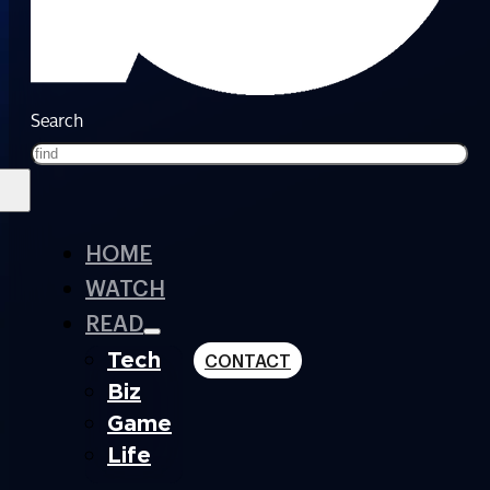
Search
HOME
WATCH
READ
Tech
CONTACT
Biz
Game
Life