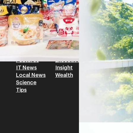
วิทยาศาสตร์ วิจัยและนวัตกรร
สามารถนำ Green Tech มาใช้เพ
วรรธน์ นิลกิจศรานนท์ รองประ
Tech
Biz
Game
horts
Cars
Corporate
Articles
Features
Executive
Game News
IT News
Insight
Reviews
Local News
Wealth
Science
Tips