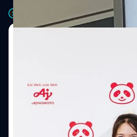
See All
07/08/2026
ทีมคอนเทนต์ BT
| 14 hours ago
Read More
อายิโนะโมะโต๊ะ เผยยุทธศาสตร์ Food Technology 
“AminoScience” เจาะอินไซต์ผู้บริโภคและ B2B
บริษัท อายิโนะโมะโต๊ะ (ประเทศไทย) จำกัด จัดงาน The Heartbeat b
แนวคิดการดำเนินธุรกิจและการพัฒนาผลิตภัณฑ์ที่ขับเคลื่อนด้วยเท
ผู้บริโภค ท่ามกลางการเติบโตของตลาด Health & Wellness ในประเทศไท
บาท หรือคิดเป็นสัดส่วนราว 8% ของผลิตภัณฑ์มวลรวมในประเทศ (GDP
ความรู้หลักรูปแบบผลิตภัณฑ์ / โซลูชันกลุ่มเป้าหมายหลักNutrition
ประโยชน์จากกรดอะมิโน)aminoVITAL, AminoNITE,