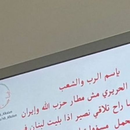
มฮิซบอลเลาะห์
แสดงข้อความต่อต้านกลุ่มฮิซบอล
ามกับอิสราเอล