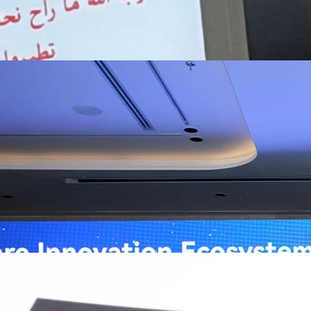
ิวงการสาธารณสุขไทยด้วย AI เปิดตัว 4 นวัตกรรมเปลี่ยน
่อการแพทย์ในประเทศไทย
หัวเว่ย จัดงาน “Huawei AI+ Healthcare Summit” ภายใต้งาน Huawei
t 2026 รวมผู้นำด้านนโยบายสาธารณสุข ผู้บริหารโรงพยาบาลชั้นนำ และ
ยและจีน ร่วมขับเคลื่อนอนาคตของระบบสาธารณสุขไทยด้วยนวัตกรรมและ
กาศความร่วมมือครั้งสำคัญเพื่อยกระดับ Healthcare Ecosystem ของ
เตอร์ จาง ประธานกลุ่มธุรกิจการศึกษาและสาธารณสุขต่างประเทศ บริษัท หัว
go
ถึงความมุ่งมั่นของหัวเว่ยในการสนับสนุนการเปลี่ยนผ่านสู่ยุคดิจิทัลของระบบ
คโนโลยี AI ในการยกระดับคุณภาพการให้บริการทางการแพทย์ให้เข้าถึง
ภายใต้แนวคิด “AI for Health, Health for All” “วันนี้ปัญญาประดิษฐ์กำลังเข้า
ธารณสุขอย่างรวดเร็ว หัวเว่ยมีประสบการณ์ตรงจากการพัฒนาแพลตฟอร์ม
ต่โครงสร้างพื้นฐานด้านคอมพิวติงไปจนถึงโซลูชัน AI สำหรับผู้ป่วย บุคลากร
พยาบาล ซึ่งได้พิสูจน์ผลสำเร็จแล้วในโรงพยาบาลชั้นนำอย่างโรงพยาบาล
/69 โต 18% ลุย AI–Cloud–Green Energy สร้างฐาน
วามร่วมมือระหว่างหัวเว่ยกับพันธมิตรไทยในวันนี้จะช่วยผลักดันวิสัยทัศน์…
ร่งเครื่อง New Growth Engine พร้อมจ่ายปันผล 0.10