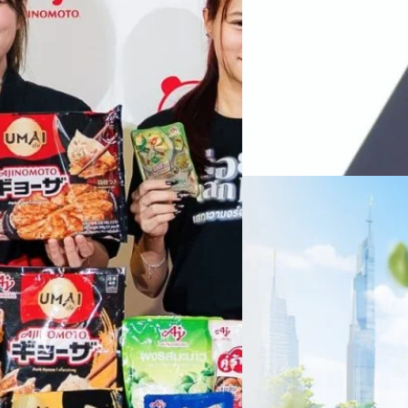
บาท/หุ้น
บริษัท ซินเน็ค (ประเทศไทย) 
ไตรมาส 2 และงวด 6 เดือนแรกข
เติบโตของรายได้อย่างมีนัยสำค
ไม่ได้รับสิทธิปันผล (XD) วันท
ธิดา มงคลสุธี ประธานเจ้าหน้าที
ทีมคอนเทนต์ BT
| 1 days ago
แรกบริษัทเดินหน้าขับเคลื่อน 
สินค้าไอที สู่การเป็น Digital 
Read More
สัดส่วนธุรกิจที่มีมูลค่าเพิ่ม
06/08/2026
ครบรอบ 6 ปี สำนักข่
TRANSITION ถกแนวทางป
เนื่องในโอกาสครบรอบ 6 ปี ส
เปลี่ยนมุมมองเกี่ยวกับการเปล
ประยุกต์ใช้ได้จริง จากผู้แทน
ประเทศไทยควรปรับตัวอย่างไร ? 
ทั้งในมิติของภาครัฐ ภาคธุรกิ
รัตนาภรณ์ ศรีนวลจันทร์
| 1 da
เศรษฐกิจ ปรับห่วงโซ่คุณค่า แล
โดย ศาสตราจารย์ ดร. ยศชนัน 
Read More