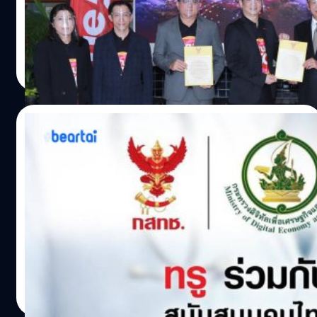
ได้โดยตรง โดยไม่ต้องมีการส่งข้อมูลกลับสู่เครือข่ายเน็ตเวิร์ก
ประธานคณะกรรมการ พร้อมด้วยคณะผู้บริหาร กสทช. มอบ
หลักของผู้ให้บริการเครือข่ายโทรศัพท์เคลื่อนที่หรือ operator
ใบอนุญาตให้ใช้คลื่นความถี่สำหรับกิจการโทรคมนาคมย่าน
core network จึงมีความปลอดภัยสูงมากในการใช้งาน ทำให้
26 กิกะเฮิรตซ์ (GHz) ให้แก่ บริษัท ทรูมูฟ เอช ยูนิเวอร์แซล
ทีมคอนเทนต์ BT
| 1997 days ago
ข้อมูลมีการรับส่งอยู่ภายในระบบของโรงพยาบาล นอกจากนี้
คอมมิวนิเคชั่น จำกัด โดยมี นายมนัสส์ มานะวุฒิเวช กรรมการ
Read More
ยังช่วยสนับสนุนการทำงานของแอปพลิเคชันด้าน
ผู้จัดการใหญ่ (ร่วม) พร้อมคณะผู้บริหารกลุ่มทรู ร่วมรับมอบ
Healthcare…
ใบอนุญาตฯ เตรียมเดินหน้าเสริมทัพความเร็วแรงทรู 5G ด้วย
คลื่น 26 GHz ประกาศขึ้นแท่นผู้นำ 5G ที่มีย่านความถี่มาก
11/01/2021
ที่สุดในไทย ครบสุดถึง 7 ย่านความถี่ ครบกว่า เร็วแรงยิ่งกว่า
ครอบคลุมกว่าทุกการใช้งาน พร้อมย้ำความเป็น First Mover
ทรู ประกาศให้ลูกค้าทั้งแบบเติมเงินและราย
ตลอดกาลของกลุ่มทรู โดยล่าสุด มูฟเร็วสุด ปูพรมทรู 5G คลื่น
เดือน ใช้งานแอปฯ “หมอชนะ” ไม่ต้องเสียค่า
700MHz ทั่วประเทศไทยก่อนใครแล้ววันนี้ ด้วยเสาสัญญาณ
บริการดาต้า
กว่า 10,000 เสาทั่วประเทศ…
ทรูห่วงใยและเข้าใจถึงความกังวลในการใช้ชีวิตของคนไทย
ท่ามกลางสถานการณ์การแพร่ระบาดของโรคโควิด-19 ระลอก
ใหม่ จึงร่วมกับ กระทรวงดิจิทัลเพื่อเศรษฐกิจและสังคม และ
กสทช. สนับสนุนให้คนไทยดาวน์โหลดและใช้แอปพลิเคชัน
หมอชนะ เพื่อให้ภาครัฐสามารถติดตามและสอบสวนโรคได้
ทีมคอนเทนต์ BT
| 2034 days ago
อย่างรวดเร็ว โดยลูกค้าทรูมูฟ เอช ทั้งแบบเติมเงินและราย
Read More
เดือน สามารถใช้งานได้ไม่ต้องเสียค่าบริการดาต้า ซึ่งจะช่วย