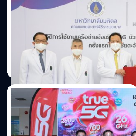
Ecosystem) เพื่อยกระดับดิจิทัลไลฟ์สไตล์ของคนไทย และ
ทรู 5G ร่วมกับ โรงพยาบาลศิริราช ปฎิวัติการ
เพิ่มศักยภาพให้ภาคธุรกิจในทุกวงการ ทุกอุตสาหกรรม ด้วย
ใช้งานเครือข่ายอัจฉริยะ 5G ด้วยแพลตฟอร์ม
การร่วมมือกับกลุ่มพันธมิตรธุรกิจ กลุ่มผู้บริโภค องค์กรเอกชน
MEC
สตาร์ทอัพ ผู้ประกอบทุกอุตสาหกรรม รวมไปถึงหน่วยงานภาค
กลุ่มทรู รับมอบหนังสือแสดงเจตจำนงจากโรงพยาบาลศิริราช
รัฐ ช่วยกันผสานองค์ความรู้ทำให้ระบบนิเวศ 5G มีความ
ในโอกาสที่ได้รับเลือกให้เป็นผู้นำแพลตฟอร์มคลาวด์ MEC
แข็งแกร่งมากขึ้น และเพิ่มขีดความสามารถในการแข่งขันกับ
(Multi-Access Edge Computing) อันเป็นหัวใจสำคัญของ
เวทีนานาประเทศ นอกจากนี้ คุณพิรุณ…
5G มาร่วมพัฒนารูปแบบการใช้งาน 5G (Use Case) ในวงการ
แพทย์และการสาธารณสุข ซึ่งจะเป็นการใช้งานจริงครั้งแรกใน
ทีมคอนเทนต์ BT
| 1978 days ago
ไทยและในเอเชียตะวันออกเฉียงใต้ โดยกลุ่มทรูจะนำ
Read More
ศักยภาพเครือข่ายอัจฉริยะทรู 5G รายแรก รายเดียว ครบกว่า
เร็วแรงยิ่งกว่า ครอบคลุมกว่า ทุกการใช้งาน และเป็นผู้ที่มี
ความพร้อมที่จะนำ MEC (Multi-Access Edge Computing)
17/02/2021
มาตรฐานใหม่ในสถาปัตยกรรมเครือข่าย 5G เพื่อช่วยยก
ระดับวงการสื่อสาร 5G ในไทย โดย MEC เป็นการวางระบบ
กลุ่มทรูเข้ารับใบอนุญาต 5G ย่าน 26GHz วันนี้
Edge Computing ให้อยู่ใกล้กับผู้ใช้งานมากที่สุด เพื่อให้เกิด
พร้อมเดินหน้าเสริมทัพความเร็วแรงยิ่งกว่า
การเข้าถึงที่รวดเร็ว และมีความหน่วงในการทำงานต่ำ (Low
latency) ทำให้ผู้ใช้งานสามารถเข้าถึงระบบและข้อมูลที่เก็บอยู่
สำนักงานคณะกรรมการกิจการกระจายเสียง กิจการโทรทัศน์
ที่ดาต้าเซ็นเตอร์ในโรงพยาบาลศิริราช (local environment)
และกิจการโทรคมนาคมแห่งชาติ โดย พล.อ.สุกิจ ขมะสุนทร