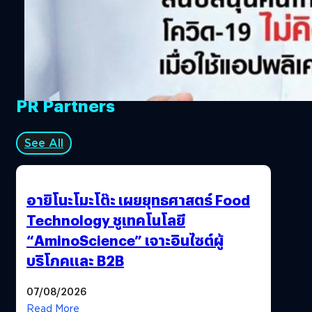
ลดภาระค่าใช้จ่ายของประชาชน ทั้งนี้ ลูกค้าทรูมูฟ เอช จะได้
รับสิทธิ์ทันทีโดยไม่ต้องลงทะเบียน ตั้งแต่วันนี้เป็นต้นไป ขณะ
เดียวกัน กลุ่มทรูประกาศเดินหน้าเคียงคู่คนไทย นำศักยภาพ
ด้านดิจิทัลเทคโนโลยีสื่อสารภายในกลุ่มทรู ร่วมสนับสนุน
ภารกิจสู้ภัยโควิด-19 ของทุกภาคส่วน รวมทั้งเป็นกำลังใจให้
คนไทยทุกกลุ่มอย่างต่อเนื่อง โดยเฉพาะกับประชาชนชาวไทย
PR Partners
นอกเหนือจาก ดาวน์โหลดและใช้แอปพลิเคชันหมอชนะฟรี
ฟรีค่าโทร 60 นาที ทุกเครือข่ายผ่านทรูไอดี ฟรี เรียนออนไลน์
ผ่าน VLEARN ฟรี ประชุม ทำงานผ่าน VROOM ฟรีประกัน โค
See All
วิด-19 เมื่อเปิดใช้ซิมทรูมูฟ เอช พร้อมเติมเงินที่ 7-Eleven หรือ
ใช้ 15 ทรูพอยท์แลกรับสิทธิ์ รวมทั้งได้สนับสนุนช่วยเหลือผู้
เกี่ยวข้อง ส่งหุ่นยนต์อัจฉริยะ True 5G “เทมิ” ช่วยเหลือทีม
อายิโนะโมะโต๊ะ เผยยุทธศาสตร์ Food
บุคลากรแพทย์ดูแลผู้ป่วยติดตั้งรถโมบายล์ชุมสายเคลื่อนที่
Technology ชูเทคโนโลยี
เร็ว ทรูมูฟ…
“AminoScience” เจาะอินไซต์ผู้
บริโภคและ B2B
07/08/2026
Read More