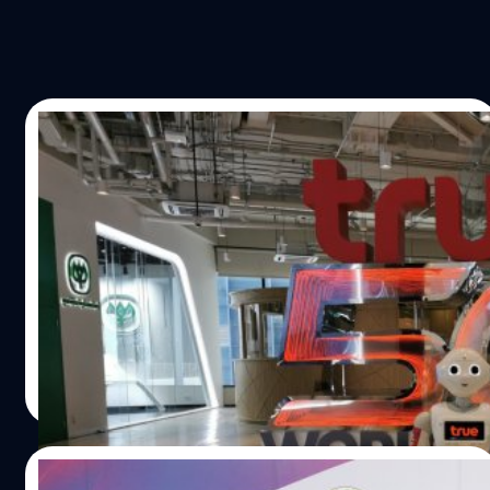
18/03/2021
True5G WorldTechX เปิดมิติใหม่แห่ง
นวัตกรรม 5G ผ่านงานนิทรรศการสุดว้าว!
บริษัทมหาชน ทรู​ คอร์ปอเรชั่น​ ​ผู้นำเครือข่าย​ 5G​ ที่ครบครันทั้ง
คลื่นความถี่​ เร็วแรง​ และครอบคลุมทุกการใช้งาน​ เปิดตัว​
True5G WorldTechX มิติใหม่แห่งนวัตกรรม​ 5G​ ที่จะนำพา
ประเทศให้ก้าวล้ำไปอีกขั้น​ ขับเคลื่อนเศรษฐกิจและสังคม​ ผ่าน
โลกนิทรรศการโลกเสมือนจริงสุดไฮเทค​ Virtual Exhibition
สิราวิชญ์ จิราวราเกียรติ
| 1968 days ago
คุณณัฐวุฒิ อมรวิวัฒน์ กรรมการผู้จัดการใหญ่ กล่าวว่า ทรู 5G
Read More
รุกคืบอัจฉริยภาพเครือข่ายไปอีกขั้น ไม่เพียงเป็นสุดยอดผู้นำ
เครือค่าย 5G ในประเทศ ที่ครบถ้วนทุกคลื่นความถี่ไม่ว่าจะเป็น
2600 MHz, 700 MHz, และความคลื่นความถี่ล่าสุด 26 GHz
08/03/2021
แต่ยังเชื่อมโยงทุกภาคส่วนด้วยระบบนิเวศ 5G (5G