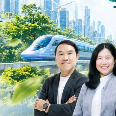
ys ago
ะเชื่อมโยงนโยบายกับเทคโนโลยี เพื่อขับเคลื่อนประเทศไทยสู่เศรษฐกิจสีเขียว
วงศ์สวัสดิ์รองนายกรัฐมนตรีและรัฐมนตรีว่าการกระทรวงการอุดมศึกษา
ม Green Transitioning: Decarbonize Unlockร่วมสำรวจแนวทางที่ภาคธุรกิจ
ื่อลดการปล่อยคาร์บอน และเดินหน้าสู่เป้าหมาย Net Zero พบกับ คุณปัณ
ธานกรรมการบริหาร ฝ่ายวิศวกรรมโครงสร้างบริษัท…
Life
SOCIAL MEDIA
Environment
Health
People
Instagram
Trends
Wellness
Facebook