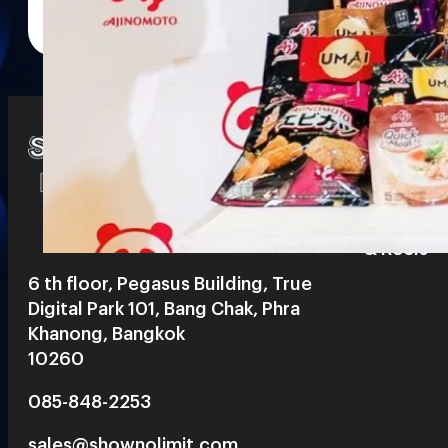
Watch
Playlists
S
& Reels
6 th floor, Pegasus Building, True
Digital Park 101, Bang Chak, Phra
Khanong, Bangkok
10260
085-848-2253
sales@shownolimit.com