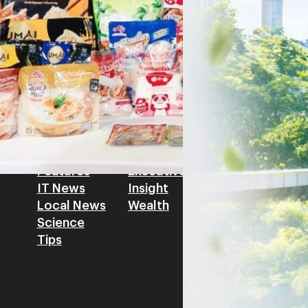
รัตนาภรณ์ ศรีนวลจันทร์
| 2 da
เศรษฐกิจ ปรับห่วงโซ่คุณค่า แล
โดย ศาสตราจารย์ ดร. ยศชนัน 
Read More
วิทยาศาสตร์ วิจัยและนวัตกรร
สามารถนำ Green Tech มาใช้เพ
วรรธน์ นิลกิจศรานนท์ รองประ
Tech
Biz
Game
horts
Cars
Corporate
Articles
Features
Executive
Game News
IT News
Insight
Reviews
Local News
Wealth
Science
Tips