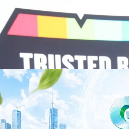
พยาบาล ซึ่งได้พิสูจน์ผลสำเร็จแล้วในโรงพยาบาลชั้นนำอย่างโรงพยาบาล
/69 โต 18% ลุย AI–Cloud–Green Energy สร้างฐาน
วามร่วมมือระหว่างหัวเว่ยกับพันธมิตรไทยในวันนี้จะช่วยผลักดันวิสัยทัศน์…
ร่งเครื่อง New Growth Engine พร้อมจ่ายปันผล 0.10
จำกัด (มหาชน) หรือ SYNNEX โชว์ผลการดำเนินงานแข็งแกร่ง กำไรสุทธิ
องปี 2569 เติบโต 17.8% และ 17.7% จากช่วงเดียวกันของปีก่อน สูงกว่าการ
ัญ พร้อมประกาศจ่ายเงินปันผลระหว่างกาล 0.10 บาทต่อหุ้น โดยกำหนดวันที่
ี่ 19 สิงหาคม 2569 และกำหนดจ่ายเงินปันผลวันที่ 2 กันยายน 2569 นางสาวสุ
่บริหาร บริษัท ซินเน็ค (ประเทศไทย) จำกัด (มหาชน) เปิดเผยว่า ในช่วงครึ่งปี
Business Transformation อย่างต่อเนื่อง ผ่านการยกระดับจากผู้จัดจำหน่าย
Infrastructure Platform เพื่อรองรับการเติบโตของเศรษฐกิจ AI โดยมุ่งเพิ่ม
 ควบคู่กับการขยายเครือข่ายพันธมิตรเทคโนโลยีระดับโลก…
าว TODAY เปิดเวทีใหญ่ SUSTAIN CITY: THE GREEN
รับตัวสู่เศรษฐกิจสีเขียวอย่างยั่งยืน
ำนักข่าว TODAY จัดงาน SUSTAIN CITY: THE GREEN TRANSITION เวทีแลก
ี่ยนผ่านสู่เศรษฐกิจและสังคมสีเขียว พร้อมนำเสนอแนวทางที่สามารถนำไป
ภาครัฐ ภาคธุรกิจ และผู้เชี่ยวชาญในหลากหลายสาขา ผ่านประเด็นสำคัญว่า
เพื่อเดินหน้าสู่ความยั่งยืนและบรรลุเป้าหมาย Net Zero อย่างเป็นรูปธรรม
จ การเงิน และพลังงาน Green Transitioning: Shifting Systemพลิกโครงสร้าง