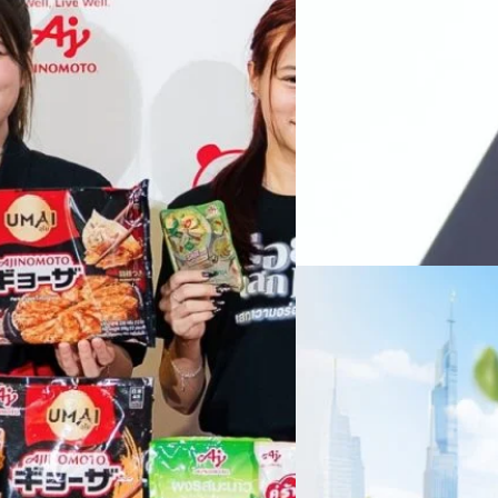
ทางการแพทย์ และผู้บริหารโรง
 & Well-beingAminoScience (การใช้
SYNNEX โชว์กำไร Q2
หลายแห่งในจีน เราเชื่อมั่นว่าค
Recurring Revenue เ
บาท/หุ้น
บริษัท ซินเน็ค (ประเทศไทย) 
ไตรมาส 2 และงวด 6 เดือนแรกข
เติบโตของรายได้อย่างมีนัยสำค
ไม่ได้รับสิทธิปันผล (XD) วันท
ธิดา มงคลสุธี ประธานเจ้าหน้าที
ทีมคอนเทนต์ BT
| 2 days ago
แรกบริษัทเดินหน้าขับเคลื่อน 
สินค้าไอที สู่การเป็น Digital 
Read More
สัดส่วนธุรกิจที่มีมูลค่าเพิ่ม
06/08/2026
ครบรอบ 6 ปี สำนักข่
TRANSITION ถกแนวทางป
เนื่องในโอกาสครบรอบ 6 ปี ส
เปลี่ยนมุมมองเกี่ยวกับการเปล
ประยุกต์ใช้ได้จริง จากผู้แทน
ประเทศไทยควรปรับตัวอย่างไร ? 
ทั้งในมิติของภาครัฐ ภาคธุรกิ