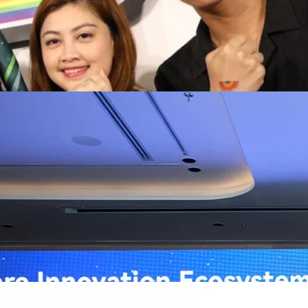
ิวงการสาธารณสุขไทยด้วย AI เปิดตัว 4 นวัตกรรมเปลี่ยน
่อการแพทย์ในประเทศไทย
หัวเว่ย จัดงาน “Huawei AI+ Healthcare Summit” ภายใต้งาน Huawei
t 2026 รวมผู้นำด้านนโยบายสาธารณสุข ผู้บริหารโรงพยาบาลชั้นนำ และ
ยและจีน ร่วมขับเคลื่อนอนาคตของระบบสาธารณสุขไทยด้วยนวัตกรรมและ
กาศความร่วมมือครั้งสำคัญเพื่อยกระดับ Healthcare Ecosystem ของ
เตอร์ จาง ประธานกลุ่มธุรกิจการศึกษาและสาธารณสุขต่างประเทศ บริษัท หัว
ถึงความมุ่งมั่นของหัวเว่ยในการสนับสนุนการเปลี่ยนผ่านสู่ยุคดิจิทัลของระบบ
คโนโลยี AI ในการยกระดับคุณภาพการให้บริการทางการแพทย์ให้เข้าถึง
ภายใต้แนวคิด “AI for Health, Health for All” “วันนี้ปัญญาประดิษฐ์กำลังเข้า
ธารณสุขอย่างรวดเร็ว หัวเว่ยมีประสบการณ์ตรงจากการพัฒนาแพลตฟอร์ม
ต่โครงสร้างพื้นฐานด้านคอมพิวติงไปจนถึงโซลูชัน AI สำหรับผู้ป่วย บุคลากร