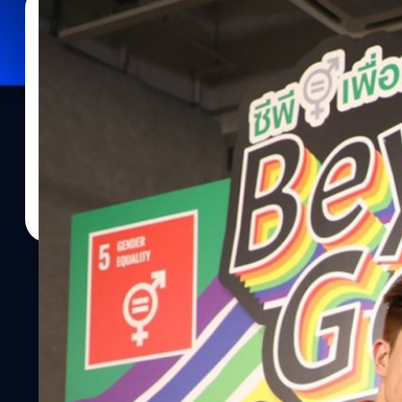
02/06/2023
สรวิชญ์ พระสุจริตวงศ์
| 1163 days ago
Read More
เครือซีพี ร่วมสนับสนุนความเท่าเทียมทางเพศ สาน
ที่ 2 สุดคึกคัก
เดือนมิถุนายนของทุกปีกำหนดให้เป็น 'เดือนแห่งความหลากหลายทางเพ
โภคภัณฑ์ (ซีพี) พร้อมร่วมเป็นส่วนหนึ่งในการส่งเสริมความหลากห
แห่งความภาคภูมิใจไปพร้อมกับทั่วโลก ด้วยกิจกรรม Pride Month ต่อเนื่อง
มนุษยชนและความเท่าเทียมทางเพศ สอดคล้องกับเป้าหมายการพัฒนาที
รวมถึงสนับสนุนกลุ่ม LGBTQ+ ขับเคลื่อนกิจกรรม Pride Month อย่างเ
ประเทศไทยเป็นเจ้าภาพจัดงาน World Pride ให้ได้ภายในปี 2028