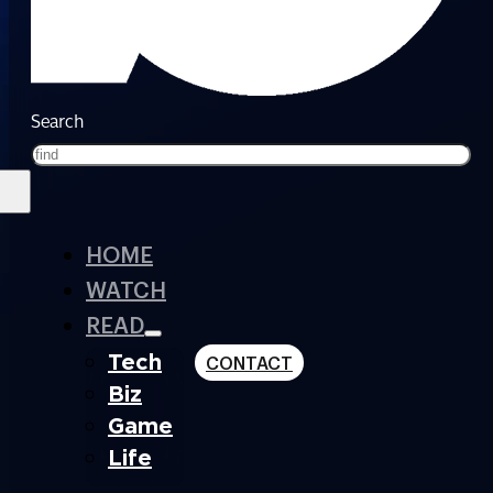
Search
HOME
WATCH
READ
Tech
CONTACT
Biz
Game
Life