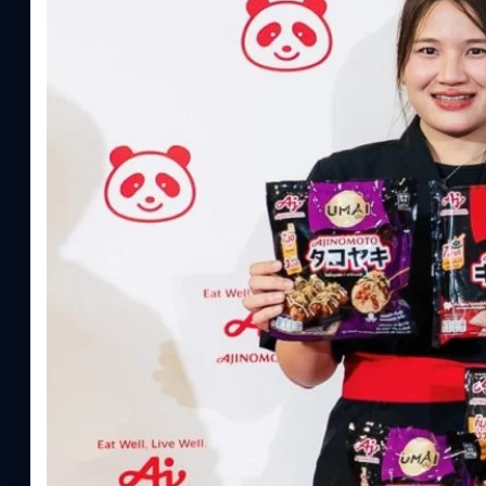
ความรู้หลักรูปแบบผลิตภัณฑ์ / โซลูชันกลุ่มเป้าหมายหลักNutrition
ประโยชน์จากกรดอะมิโน)aminoVITAL, AminoNITE,