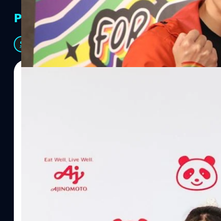
PR Partners
See All
07/08/2026
ทีมคอนเทนต์ BT
| 1 days ago
Read More
อายิโนะโมะโต๊ะ เผยยุทธศาสตร์ Food Technology 
“AminoScience” เจาะอินไซต์ผู้บริโภคและ B2B
บริษัท อายิโนะโมะโต๊ะ (ประเทศไทย) จำกัด จัดงาน The Heartbeat b
แนวคิดการดำเนินธุรกิจและการพัฒนาผลิตภัณฑ์ที่ขับเคลื่อนด้วยเท
ผู้บริโภค ท่ามกลางการเติบโตของตลาด Health & Wellness ในประเทศไท
บาท หรือคิดเป็นสัดส่วนราว 8% ของผลิตภัณฑ์มวลรวมในประเทศ (GDP