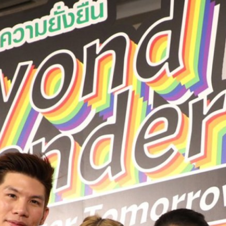
ต่อกิจกรรม Pride Month ปี
ศ' หรือ 'Pride Month' เครือเจริญ
ลายทางเพศและร่วมเฉลิมฉลองเดือน
ขึ้นเป็นปีที่ 2 เพื่อส่งเสริมสิทธิ
่ยั่งยืน (SDGs) ของสหประชาชาติ
ป็นรูปธรรม นำไปสู่การผลักดันให้