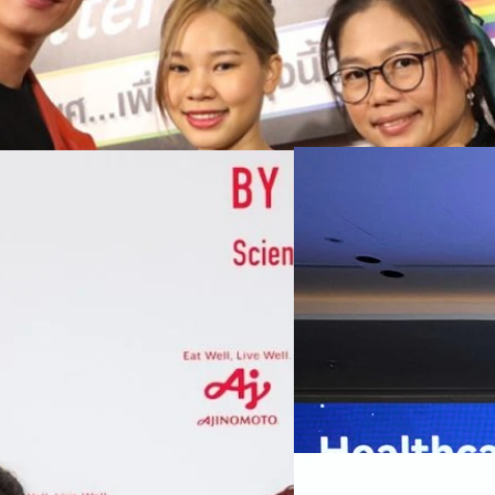
07/08/2026
หัวเว่ยเดินหน้าปฏิวัต
เกมเร่งเครื่อง AI เพื
กรุงเทพฯ, 7 สิงหาคม 2569 — 
Thailand Digital & AI Summi
ชูเทคโนโลยี
พันธมิตรด้านเทคโนโลยีจากไท
ปัญญาประดิษฐ์ (AI) พร้อมประ
ประเทศอย่างเป็นทางการ นายปี
y “AminoScience” ร่วมเปิดเผย
ทีมคอนเทนต์ BT
| 1 days ago
เว่ย เทคโนโลยี่ จำกัด ได้กล่าว
คโนโลยีทางอาหาร และข้อมูลพฤติกรรม
สาธารณสุขไทย และบทบาทของเท
Read More
ประชาชนได้อย่างทั่วถึงมากขึ้น 
ย ซึ่งมีมูลค่ามากกว่า 1.5 ล้านล้าน
มาเปลี่ยนแปลงอุตสาหกรรมสา
06/08/2026
) กลุ่มธุรกิจเทคโนโลยีและองค์
ข้อมูลสุขภาพแบบครบวงจร ตั้งแ