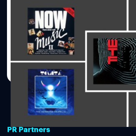
จะเลือกฟังอะไรดี ? บทเพลงแห่งยุคเอทตี้ในซี
รีย์เน็ตฟลิกซ์ “Black Mirror :
Bandersnatch”
จะเกิดอะไรขึ้นเมื่อการเลือกฟังเพลงจากเทปคาสเส็ทของ
Thompson Twins กับ Now 2 และการเลือกซื้อแผ่นไวนิล
อัลบั้ม Phaedra ของวง Tangerine Dream กับ The Bermuda
Triangle ของ อิซาโอะ โทมิตะ จะเปลี่ยนชีวิตคุณไปตลอดกาล
Black Mirror : Bandersnatch เป็นซีรีย์แนวลี้ลับ สยองขวัญ ที่
ธีรพงศ์ เสรีสำราญ
| 2767 days ago
สะท้อนแง่มุมอันหลากหลายของสังคมร่วมสมัย บางครั้งก็มี
Read More
กลิ่นของไซไฟ บางครั้งมันก็พาเราย้อนกลับไปในอดีต แต่ไม่ว่า
มันจะกำลังเล่าเรื่องในช่วงเวลาไหน ยุคสมัยไหนก็ตาม มันได้
ทำให้เรารู้สึกขนลุก ตื่นตัว ครุ่นคิดและหันไปมองโลกใน
ปัจจุบันที่รายล้อมรอบตัวเราด้วยดวงตาที่ระแวดระวังมากยิ่ง
ขึ้น Bandersnatch เป็นหนังความยาว 90 นาทีในซีรีส์ Black
Mirror ที่เปิดโอกาสให้คนดูได้เลือกการกระทำของตัวละคร
โดยจะมีตัวเลือกขึ้นมาให้เรากดเลือกระหว่างที่ตัวละครกำลัง
PR Partners
เผชิญหน้ากับสถานการณ์นั้นๆ โดยคนที่เราทำหน้าที่ตัดสินใจ