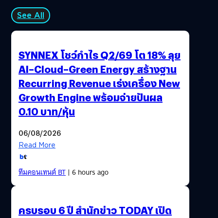
แทนหรือ “บงการ” ความคิดของเขาก็คือเด็กหนุ่มที่มีชื่อว่า ส
เตฟาน (เฟียนน์ ไวต์เฮด) เด็กหนุ่มนักทำเกมในยุค 80 (โดยมีปี
See All
1984 เป็นปีที่เรื่องราวในซีรีย์เกิดขึ้น) ที่กำลังจะสร้างเกมเกม
หนึ่งที่ผู้เล่นสามารถเลือกได้ว่าจะให้ตัวละครตัดสินใจทำ
อะไร(ซึ่งเป็นสิ่งเดียวกับที่ผู้ชมซีรีย์เรื่องนี้กำลังทำกับสเตฟาน)
SYNNEX โชว์กำไร Q2/69 โต 18% ลุย
อันได้รับแรงบันดาลใจมาจากหนังสือเล่มโปรดที่แม่ของเขาได้
AI–Cloud–Green Energy สร้างฐาน
ทิ้งเอาไว้ ซึ่งมีชื่อว่า…
Recurring Revenue เร่งเครื่อง New
Growth Engine พร้อมจ่ายปันผล
0.10 บาท/หุ้น
06/08/2026
Read More
ทีมคอนเทนต์ BT
| 6 hours ago
ครบรอบ 6 ปี สำนักข่าว TODAY เปิด