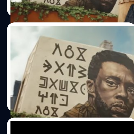
ปัญญา เสือสิงห์
| 1408 days ago
มันเร็วเกินไปถ้าจะหาใครมาแทนที่ ไฟกีได้ให้สัมภาษณ์กับ
Read More
Empire เกี่ยวกับประเด็นนี้ว่า "มันรู้สึกเร็วเกินไปที่จะหานัก
แสดงคนใหม่มาแทนที่ เพราะ สแตน ลี (Stan Lee) กล่าวเสมอ
ว่า Marvel เป็นตัวแทนจากอีกโลกที่ต่างออกไป และเราได้มา
26/07/2022
พูดคุยกันว่าจะทำอย่างไรให้เรื่องราวของตัวละคร มันพิเศษน่า
อัศจรรย์และสมเหตุสมผลเท่าที่เราจะทำได้ โลกยังคงสูญเสีย
เปิดความหมายข้อความไว้อาลัย ‘ที ชัลลา’ จาก
โบสแมน และ ไรอัน คูลเกอร์ (Ryan Coogler) ผู้กำกับก็ได้ใส่
ตัวอย่าง ‘Black Panther 2’
มันลงไปในเรื่องราวนี้" ไฟกีได้พูดต่อว่า "ที่พูดมาทั้งหมดนี้คือ
'เราจะทำอะไรต่อไป?' เราจะทำอย่างไรกับสิ่งที่โบสแมนทิ้ง
ในงาน Comic-Con 2022 Marvel Studios ได้ปล่อยทีเซอร์
มรดกไว้ให้เรา และสิ่งที่เขาทำไว้เพื่อช่วยวาคานดา และ
แรกของ 'Black Panther: Wakanda Forever' ให้แฟน ๆ ได้รับ
'Black Panther' ให้กลายเป็นไอเดียที่น่าทึ่ง ด้วยสัญลักษณ์
ชมกัน ซึ่งไฮไลต์ของตัวอย่างล่าสุดนี้ ได้แฝงกลิ่นอายของการ
เหล่านี้ เราจะสานต่อให้มันดีได้อย่างไร นั่นแหละคือสิ่งที่เรา
ไว้อาลัยให้กับ แชดวิก โบสแมน (Chadwick Boseman) นัก
อยากจะเล่า"…
แสดงผู้รับบท แบล็ค แพนเธอร์ (Black Panther) ที่เสียชีวิตไป
ปัญญา เสือสิงห์
| 1471 days ago
เมื่อปี 2020 ไม่น้อย จากตัวอย่างนี้ ได้มีการเผยภาพกษัตริย์ที
Read More
ชัลลา (T-Challa) ผู้ล่วงลับ ถูกวาดบนผนังกำแพง และมีภาษา
วาคานดัน (wakandan) ซึ่งเป็นภาษาท้องถิ่นของชาววาคานดา
(Wakanda) เขียนไว้อาลัยอยู่ด้านหลัง ตัวอักษรเหล่านี้เมื่อแปล
06/05/2021
เป็นภาษาไทยแล้ว จะแปลว่า "ขอให้กษัตริย์และแพนเธอร์อยู่