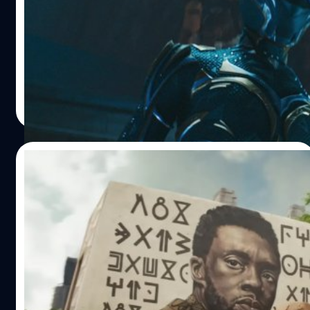
หลังจาก 'Marvel Studio' ได้ปล่อยตัวอย่างที่ 2 ของภาพยนตร์
'Black Panther: Wakanda Forever' ให้เราได้ชมกันในวัน
จันทร์ที่ 3 ตุลาคมที่ผ่านมา ซึ่งได้เผยเรื่องราวต่าง ๆ บางส่วน
ภายในภาคนี้ก่อนที่จะเข้าฉายอีกด้วย เรามาดูกันเลยดีกว่าว่า
ตัวอย่างนี้มีเรื่องราวอะไรที่น่าสนใจให้เราวิเคราะห์กันบ้าง ถ้า
ปัญญา เสือสิงห์
| 1401 days ago
พร้อมแล้วไปชมกันได้เลย Black Panther คนใหม่อาจได้พบ
Read More
กับ ที ชัลลา เป็นที่ยืนยันอย่างเป็นทางการแล้วว่า แบล็ค แพน
เธอร์ (Black Panther) หญิงคนต่อไปคือ ชูริ รับบทโดย เลทิ
เทีย ไรท์ (Letitia Wright) มารับช่วงต่อจากพี่ชาย ที ชัลลา
27/09/2022
(แชดวิก โบสแมน - Chadwick Boseman) ผู้ล่วงลับ สังเกตได้
จากตำแหน่งจุดแต้มขาวของชุดบนหน้ากาก ที่เหมือนกับจุด
Kevin Feige เผยเหตุผลที่ไม่หานักแสดงใหม่
แต้มขาวบนหน้า ชูริ ยามออกศึกไม่มีผิด แต่การที่ชูริจะได้รับ
มารับบท ‘ที ชัลลา’ ต่อ
พลังของ แบล็ค แพนเธอร์ นั้น ชูริจะต้องไปพบกับบรรพบุรุษผู้
เคยได้รับพลังมาเสียก่อน ในดินแดนหลังความตายที่พวกเขา
ประธาน 'Marvel Studios' อย่าง เควิน ไฟกี (Kevin Feige)
เรียกกันว่า 'ลานแห่งบรรพชน'…
ออกมาเปิดใจว่า ทำไมเขาถึงตัดสินใจที่จะไม่หานักแสดงคน
อื่นมารับช่วงต่อในบทกษัตริย์ที ชัลลา แห่ง 'Black Panther'
โดยเขานั้นให้เหตุผลว่า นักแสดงผู้ล่วงลับ แชดวิก โบสแมน
(Chadwick Boseman) ควรได้รับเกียรติในบทนี้ และทุกอย่าง