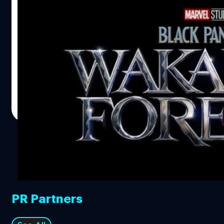
กับเราตลอดไป" ภายในตัวอย่างยังมีฉากที่น่าสนใจมากมาย
มาร์เวลเผยเรื่องย่อ Black Panther 2:
เช่น ฉากที่มีเด็กทารก ซึ่งไม่รู้จะเกี่ยวข้องกับแบล็ค แพนเธอร์
Wakanda Forever
อย่างไร หรือ ฉากที่เผยให้เห็นเผ่าพันธุ์จากใต้น้ำที่เราไม่เคย
เห็นมาก่อนจากภาคแรก แต่ที่แน่ ๆ ตัวภาพยนตร์จะดำเนิน
เมื่อ 2 วันก่อน มาร์เวลได้ปล่อยคลิปแนะนำหนังในเฟส 4 ออก
เรื่องราวหลังยุคกษัตริย์ที ชัลลา โดยมีรามอนดา (Ramonda)
มา สร้างความตื่นเต้นให้กับแฟน ๆ เป็นอย่างมาก มีหลาย ๆ
มารดาของที ชัลลา…
เรื่องที่เราไม่เคยได้ยินข่าวคราวมาก่อนเลย และหนึ่งในนั้นก็คือ
Black Panther: Wakanda Forever หลังจากปล่อยคลิปนี้ออก
มา ทางมาร์เวลก็ได้เผย Logline (ซึ่งน่าจะเรียกว่าโครงเรื่องสั้น
สุชยา เกษจำรัส
| 1917 days ago
ๆ มากกว่า 'เรื่องย่อ' ) ของหนังออกมา ซึ่งไม่ได้เผยราย
Read More
ละเอียดใด ๆ มากนัก แต่พอเห็นทิศทางของเรื่องว่าจะพูดถึง
การจากไปของกษัตริย์ทีชาลา ซึ่งเราคาดการณ์กันอยู่แล้วว่า
หนังน่าจะมาในทิศทางนี้ และนี่คือโครงเรื่องที่มาร์เวลเผยออก
มา
PR Partners