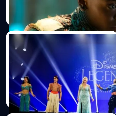
เหล่านี้ เราจะสานต่อให้มันดีได้อย่างไร นั่นแหละคือสิ่งที่เรา
อยากจะเล่า"…
ปรีดี ฤกษ์วลีกุล
| 1412 days ago
Read More
23/09/2022
เก็บตก ‘The Disney Legends Award’ จาก
งาน D23 Expo 2022 โมเมนต์เกียรติยศที่
ดิสนีย์ขอมอบให้เหล่านักแสดง
ปีนี้ beartai BUZZ ได้รับเชิญไปร่วมงาน D23 Expo 2022
อีเวนต์สุดยิ่งใหญ่ประจำปีของดิสนีย์ ที่จัดขึ้น ณ Anaheim
Convention Center เมืองลอสแอนเจลิส ประเทศสหรัฐฯ ซึ่ง
ภายในงานต้องบอกเลยว่าคึกคักกันสุด ๆ แถมประธานใหญ่
ดิสนีย์ บ๊อบ ชาเปก (Bob Chapek) ยังมาร่วมเปิดงานนี้ด้วยตัว
ลลิตา คงสด
| 1415 days ago
เองอีกด้วย D23 Expo ปีนี้ไม่ได้มีไฮไลต์แค่บนเวทีใหญ่อย่าง
Read More
เดียวเท่านั้น เพราะไหน ๆ ก็เป็นการกลับมาจัดงานครั้งแรกใน
รอบ 3 ปี แล้ว ดิสนีย์จึงจัดความสนุกสนานและคับคั่งไปด้วย