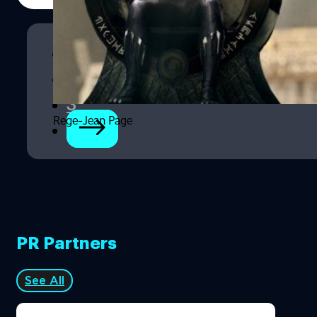
เป็นฮีโร Black Panther คนใหม่ เว็บไซต์ Crazy Days and
Nights ซึ่งมีเจ้าของเป็นทนายความรายใหญ่ประจำฮอลลีวูด
ซึ่งปล่อยข่าวหลุดที่ค่อนข้างแม่นยำแล้วหลายครั้ง ล่าสุดได้
1
รายงานว่า Page จะมารับบทผู้สวมชุด Black Panther คนใหม่
ที่ไม่ใช่การมารับบทเป็น T'Challa ซึ่ง Chadwick Boseman ผู้
2
ล่วงลับเคยรับบทไว้ เพราะอย่างที่ Kevin Feige หัวเรือใหญ่
3
ของ Marvel Studios ได้ออกมายืนยันก่อนหน้านี้ว่า จะไม่มีการ
คัดเลือกนักแสดงใหม่ให้มารับบทเป็นแทน Boseman อย่าง
Rege-Jean Page
แน่นอน แฟนมาร์เวลหลายคนก็เลยเดากันต่อไปว่า บท
Black…
PR Partners
See All