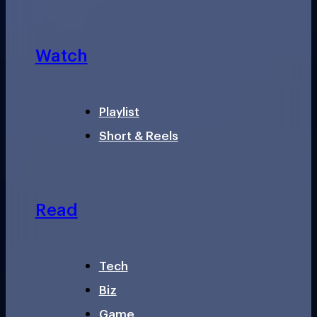
Watch
Playlist
Short & Reels
Read
Tech
Biz
Game