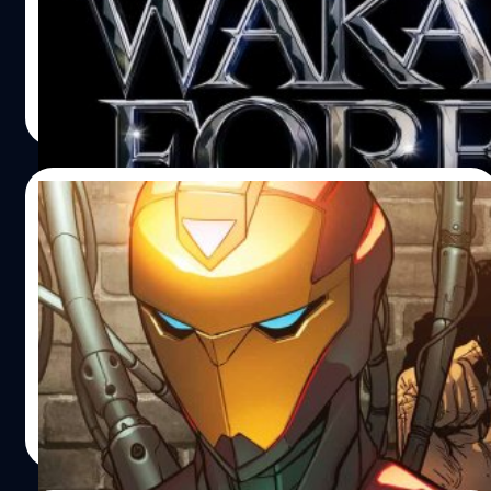
ทวิตเตอร์ 'Black Panther: Wakanda Forever News' อย่าง
เรื่องราวหลังยุคกษัตริย์ที ชัลลา โดยมีรามอนดา (Ramonda)
เป็นทางการ ได้ยืนยันว่า ภาพยนตร์ได้ถ่ายทำเสร็จแล้ว
มารดาของที ชัลลา…
ปรีดี ฤกษ์วลีกุล
| 1596 days ago
Read More
20/08/2021
‘Black Panther 2’ จะเปิดตัว Ironheart ซู
เปอร์ฮีโรใหม่ที่เป็น Iron Man เวอร์ชันผู้หญิง
ดอมีนีก ทอร์น จะเปิดตัวในจักรวาล MCU ครั้งแรกใน 'Black
Panther: Wakanda Forever' โดยเธอจะรับบทเป็น Ironheart
ปรีดี ฤกษ์วลีกุล
| 1814 days ago
Read More