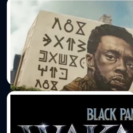
ไลน์อัปหนังใหม่กันอย่างจุใจตลอดทั้งอาทิตย์ แต่สิ่งที่เป็น
26/07/2022
ไฮไลต์ของงานวันแรกก็คือการประกาศรางวัล ‘The Disney
Legends Award’ นั่นเอง ‘The Disney Legends Award’
เปิดความหมายข้อความไว้อาลัย ‘ที ชัลลา’ จาก
เป็นการมอบรางวัลให้แก่ผู้ที่มีส่วนร่วมในการถ่ายทอดเรื่องราว
ตัวอย่าง ‘Black Panther 2’
จากแนวคิดและจินตนาการของดิสนีย์ออกมาให้ทุก ๆ คนได้
รับชมกัน โดยในปีนี้ (2022) ผู้ที่ได้รับรางวัลมีทั้งหมด 14 คน
ในงาน Comic-Con 2022 Marvel Studios ได้ปล่อยทีเซอร์
เลยทีเดียว ซึ่งแต่ละคนที่ได้รางวัลก็จะมีการขึ้นมากล่าวเรื่อง
แรกของ 'Black Panther: Wakanda Forever' ให้แฟน ๆ ได้รับ
ราวประทับใจที่ตัวเองมีร่วมกับดิสนีย์ Ellen Pompeo เอลเลน…
ชมกัน ซึ่งไฮไลต์ของตัวอย่างล่าสุดนี้ ได้แฝงกลิ่นอายของการ
ไว้อาลัยให้กับ แชดวิก โบสแมน (Chadwick Boseman) นัก
แสดงผู้รับบท แบล็ค แพนเธอร์ (Black Panther) ที่เสียชีวิตไป
ปัญญา เสือสิงห์
| 1474 days ago
เมื่อปี 2020 ไม่น้อย จากตัวอย่างนี้ ได้มีการเผยภาพกษัตริย์ที
Read More
ชัลลา (T-Challa) ผู้ล่วงลับ ถูกวาดบนผนังกำแพง และมีภาษา
วาคานดัน (wakandan) ซึ่งเป็นภาษาท้องถิ่นของชาววาคานดา
(Wakanda) เขียนไว้อาลัยอยู่ด้านหลัง ตัวอักษรเหล่านี้เมื่อแปล
26/03/2022
เป็นภาษาไทยแล้ว จะแปลว่า "ขอให้กษัตริย์และแพนเธอร์อยู่
กับเราตลอดไป" ภายในตัวอย่างยังมีฉากที่น่าสนใจมากมาย
‘Black Panther : Wanakda Forever’ ถ่ายทำ
เช่น ฉากที่มีเด็กทารก ซึ่งไม่รู้จะเกี่ยวข้องกับแบล็ค แพนเธอร์
เสร็จแล้ว
อย่างไร หรือ ฉากที่เผยให้เห็นเผ่าพันธุ์จากใต้น้ำที่เราไม่เคย
เห็นมาก่อนจากภาคแรก แต่ที่แน่ ๆ ตัวภาพยนตร์จะดำเนิน