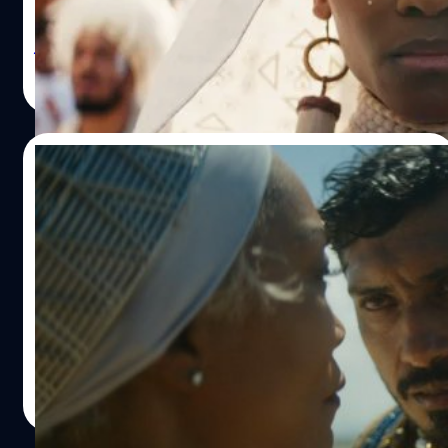
Panther: Wakanda Forever’ ห้ามพลาด End Credit ท้ายเรื่อง
ซึ่งจะเป็นการปูเนื้อหาไปสู่หนัง ‘Black Panther’ภาคต่อไป
โดย End Credit ตัวแรกความยาวประมาณ 1-2 นาที จะมีการ
วิทวัส ปัญญาเลิศวุฒิ
| 1369 days ago
เปิดเผยตัวละครใหม่ล่าสุด ซึ่งจะมีความเกี่ยวข้องโดยตรงกับ
Read More
กษัตริย์ทีชัลลาผู้ล่วงลับ ‘Black Panther: Wakanda Forever’
เล่าเรื่องราวของ ราชินีรามอนด้า (แองเจลา บาสเซตต์ -
Angela Bassett) ชูรี (เลทิเทีย ไรท์ - Letitia Wright) เอ็มบา
03/11/2022
คู (วินสตัน ดุ๊ก - Winston Duke) และโอโคเย (ดาไน กูริรา -
Danai Gurira) ที่ต้องต่อสู้เพื่อปกป้องวาคานด้าจากการ
โปรดิวเซอร์ ‘Black Panther 2’ เผย ทำไมออก
แทรกแซงของเหล่ามหาอำนาจโลก…
เสียงชื่อ Namor ได้หลายแบบ
ทีมงาน 'Black Panther: Wakanda Forever' กำหนดให้ชื่อ
Namor (รับบทโดยเตนอช เวร์ตา - Tenoch Huerta) ออกเสียง
ได้หลายแบบ
ภควรรณ สัตยกิจกุล
| 1374 days ago
Read More