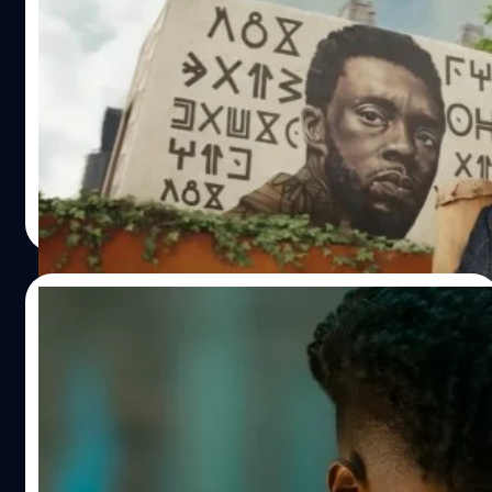
มารับบท ‘ที ชัลลา’ ต่อ
ประธาน 'Marvel Studios' อย่าง เควิน ไฟกี (Kevin Feige)
ออกมาเปิดใจว่า ทำไมเขาถึงตัดสินใจที่จะไม่หานักแสดงคน
อื่นมารับช่วงต่อในบทกษัตริย์ที ชัลลา แห่ง 'Black Panther'
โดยเขานั้นให้เหตุผลว่า นักแสดงผู้ล่วงลับ แชดวิก โบสแมน
(Chadwick Boseman) ควรได้รับเกียรติในบทนี้ และทุกอย่าง
ปัญญา เสือสิงห์
| 1411 days ago
มันเร็วเกินไปถ้าจะหาใครมาแทนที่ ไฟกีได้ให้สัมภาษณ์กับ
Read More
Empire เกี่ยวกับประเด็นนี้ว่า "มันรู้สึกเร็วเกินไปที่จะหานัก
แสดงคนใหม่มาแทนที่ เพราะ สแตน ลี (Stan Lee) กล่าวเสมอ
ว่า Marvel เป็นตัวแทนจากอีกโลกที่ต่างออกไป และเราได้มา
26/09/2022
พูดคุยกันว่าจะทำอย่างไรให้เรื่องราวของตัวละคร มันพิเศษน่า
อัศจรรย์และสมเหตุสมผลเท่าที่เราจะทำได้ โลกยังคงสูญเสีย
ภาพใหม่ของ Shuri ใน ‘Black Panther:
โบสแมน และ ไรอัน คูลเกอร์ (Ryan Coogler) ผู้กำกับก็ได้ใส่
Wakanda Forever’ ที่แตกต่าง และเคร่งขรึม
มันลงไปในเรื่องราวนี้" ไฟกีได้พูดต่อว่า "ที่พูดมาทั้งหมดนี้คือ
ยิ่งขึ้น
'เราจะทำอะไรต่อไป?' เราจะทำอย่างไรกับสิ่งที่โบสแมนทิ้ง
Empire ได้เปิดเผยภาพใหม่ของ 'Black Panther: Wakanda
มรดกไว้ให้เรา และสิ่งที่เขาทำไว้เพื่อช่วยวาคานดา และ
Forever' ซึ่งเป็นภาพของ เลทิเทีย ไรท์ ในบท Shuri ที่มาใน
'Black Panther' ให้กลายเป็นไอเดียที่น่าทึ่ง ด้วยสัญลักษณ์
ภาพลักษณ์ที่เคร่งขรึมมากขึ้น