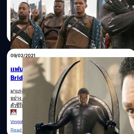
'Black Panther 2' โดยที่ไม่มี แชดวิก โบสแมน มารับบท
กษัตริย์ T’Challa
ปรีดี ฤกษ์วลีกุล
| 1924 days ago
Read More
09/02/2021
แฟน ๆ ว่าไง: ถ้า Regé-Jean Page จาก
Bridgerton จะเป็น Black Panther คนต่อไป?
มาแรงแซงทุกโค้งในนาทีนี้สำหรับนักแสดงหนุ่มดาวรุ่งมาแรง
อย่าง Regé-Jean Page จากซีรีส์ Netflix อย่าง Bridgerton ที่
ตัวซีรีส์ได้ไปต่อในซีซัน 2 ชื่อของ Page ยังมาแรงขนาดที่มีคน
เสนอให้เขามารับบทเป็น James Bond 007 คนต่อไป ถ้าแค่นั้น
ยังไม่พอ ข่าวลือข่าวใหม่นี้ก็อาจถูกปล่อยออกมาหยั่งกระแสว่า
Vinijphat Kanyapong
| 2006 days ago
แฟนหนังคิดเห็นเป็นอย่างไร เมื่อ Page ถูกเสนอให้มารับบท
Read More