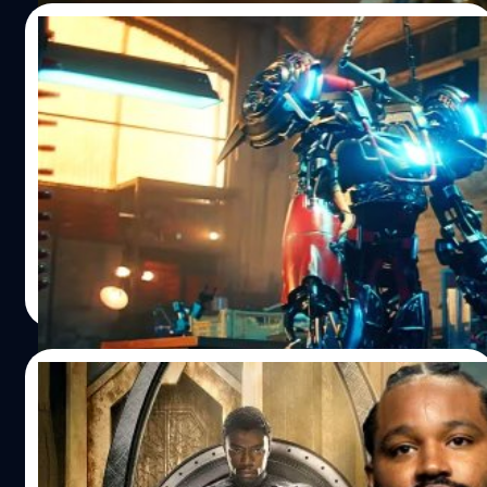
17/10/2022
เผยภาพชุดเกราะ Ironheart ชัด ๆ ในทีเซอร์
ล่าสุด ‘Black Panther: Wakanda Forever’
Marvel Studios ได้ปล่อยวิดีโอโมรโมต 'Black Panther:
Wakanda Forever' ซึ่งเผยให้เห็นตัวละคร ริริ วิลเลียมส์ และ
ชุดเกราะ Ironheart ชัด ๆ
ปรีดี ฤกษ์วลีกุล
| 1391 days ago
Read More
05/10/2022
Ryan Coogler เผย เกือบทิ้งโปรเจกต์ ‘Black
Panther’ หลัง Chadwick Boseman เสียชีวิต