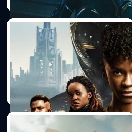
พร้อมแล้วไปชมกันได้เลย Black Panther คนใหม่อาจได้พบ
Read More
สแมน คูเกลอร์เอาแต่เปิดดูฟุตเทจเก่า ๆ และบทสัมภาษณ์ที่
กับ ที ชัลลา เป็นที่ยืนยันอย่างเป็นทางการแล้วว่า แบล็ค แพน
โบสแมนพูดถึงตัวละครทีชัลล่า และวากานดาว่ามันมีความ
เธอร์ (Black Panther) หญิงคนต่อไปคือ ชูริ รับบทโดย เลทิ
หมายกับโบสแมนอย่างไร และเมื่อคูเกลอร์ได้ฟังคำพูดของโบ
เทีย ไรท์ (Letitia Wright) มารับช่วงต่อจากพี่ชาย ที ชัลลา
04/10/2022
สแมนซ้ำ ๆ คูเกลอร์ก็คิดขึ้นมาได้ว่า…
(แชดวิก โบสแมน - Chadwick Boseman) ผู้ล่วงลับ สังเกตได้
จากตำแหน่งจุดแต้มขาวของชุดบนหน้ากาก ที่เหมือนกับจุด
ตัวอย่างล่าสุด Black Panther: Wakanda
แต้มขาวบนหน้า ชูริ ยามออกศึกไม่มีผิด แต่การที่ชูริจะได้รับ
Forever ยืนยันทฤษฎี Shuri เป็น Black
พลังของ แบล็ค แพนเธอร์ นั้น ชูริจะต้องไปพบกับบรรพบุรุษผู้
Panther คนต่อไป
เคยได้รับพลังมาเสียก่อน ในดินแดนหลังความตายที่พวกเขา
ตัวอย่างล่าสุดของ 'Black Panther: Wakanda Forever' ดู
เรียกกันว่า 'ลานแห่งบรรพชน'…
เหมือนจะเป็นการยืนยันหนึ่งในทฤษฎีที่แฟน ๆ ตั้งขึ้นว่า Shuri
อาจเป็น Black Panther คนต่อไป
ปรีดี ฤกษ์วลีกุล
| 1404 days ago
Read More
27/09/2022
Kevin Feige เผยเหตุผลที่ไม่หานักแสดงใหม่