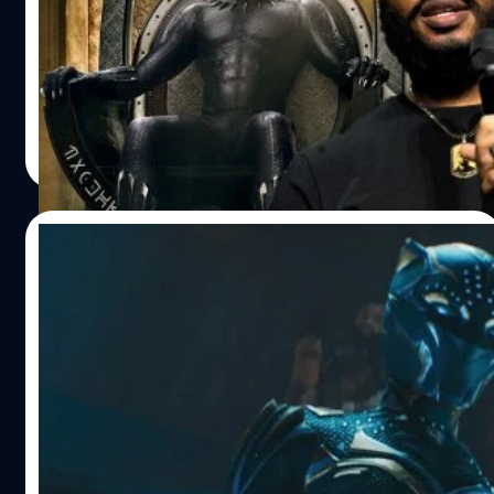
หลังไปได้สวยกับการเปิดตัวหนังเดี่ยว Black Panther ครั้ง
แรกในปี 2018 ส่งผลให้ทางสตูดิโอและประธานใหญ่ เควิน
ไฟกี (Kevin Feige) ประกาศไฟเขียวสร้างภาคต่อทันที และ
ขณะที่อนาคตของอาณาจักรวาคานดากำลังสว่างไสว แต่แล้ว
พวกเขากลับต้องเผชิญกับความสูญเสียครั้งยิ่งใหญ่ที่มาอย่าง
ลลิตา คงสด
| 1403 days ago
ไม่ทันตั้งตัว เมื่อนักแสดงนำผู้รับบทกษัตริย์ทีชัลล่า อย่าง แชด
Read More
วิก โบสแมน (Chadwick Boseman) ได้เสียชีวิตลงด้วยโรค
มะเร็งลำไส้ใหญ่ในปี 2020 นี่ถือเป็นความสูญเสียที่แม้แต่ผู้
กำกับหนัง 'Black Panther' ตั้งแต่ภาคแรกอย่าง ไรอัน คูเกลอ
05/10/2022
ร์ (Ryan Coogler) เองก็เกือบจะทิ้งโปรเจกต์หนังภาคต่อของ
Black Panther ไปแล้ว ในตอนที่เขาได้รู้ว่าเขาจะต้องสร้าง
วิเคราะห์เรื่องราว จากตัวอย่าง 2 ของ ‘Black
หนังต่อไปโดยไม่มีโบสแมน ผู้ที่เป็นทั้งเพื่อนสนิทและคนที่ร่วม
Panther: Wakanda Forever’
กันปั้น 'Black Panther' มาตั้งแต่ต้น คูเกลอร์เปิดใจว่า ตอนที่
เขารู้ว่าโบสแมนได้จากไปแล้ว เขาเสียศูนย์ไปเลย จินตนาการที่
หลังจาก 'Marvel Studio' ได้ปล่อยตัวอย่างที่ 2 ของภาพยนตร์
เคยสว่างไสวก็มืดลง และไม่แน่ใจว่าจะกลับไปวากานดาหรือ
'Black Panther: Wakanda Forever' ให้เราได้ชมกันในวัน
กลับไปถ่ายหนังยังไงดี "ผมอยู่ในจุดที่ผมรู้สึกเหมือนผมกำลัง
จันทร์ที่ 3 ตุลาคมที่ผ่านมา ซึ่งได้เผยเรื่องราวต่าง ๆ บางส่วน
จะเดินหนีจากเส้นทางนี้ไปแล้ว ผมไม่รู้ว่าผมจะทำภาคต่อได้
ภายในภาคนี้ก่อนที่จะเข้าฉายอีกด้วย เรามาดูกันเลยดีกว่าว่า
ไหม เพราะมันเจ็บปวดมาก ผมไม่รู้ว่าผมจะสามารถเปิดรับ
ตัวอย่างนี้มีเรื่องราวอะไรที่น่าสนใจให้เราวิเคราะห์กันบ้าง ถ้า
ปัญญา เสือสิงห์
| 1403 days ago
ความรู้สึกนั้นอีกครั้งยังไง" หลายสัปดาห์หลังการจากไปของโบ