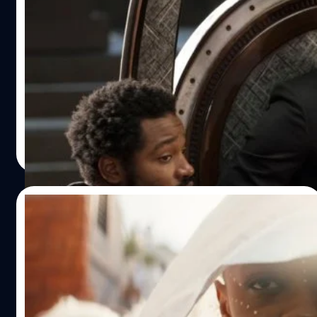
What If…? จะเกิดอะไรขึ้นหากทีชัลล่ายังอยู่ใน
‘Black Panther 2’
ไรอัน คูเกลอร์ (Ryan Coogler) ผู้กำกับ 'Black Panther:
Wakanda Forever' เผยเรื่องราวดั้งเดิม หากแชดวิก โบสแมน
(Chadwick Boseman) ยังอยู่
ภควรรณ สัตยกิจกุล
| 1367 days ago
Read More
08/11/2022
ห้ามพลาด! ‘Black Panther 2’ มี End Credit
ท้ายเรื่องแค่ 1 ตัวเท่านั้น
หมายเหตุ: เนื้อหาต่อไปนี้อาจมีการเปิดเผยข้อมูลของ ‘Black
Panther: Wakanda Forever’ สำหรับใครที่ไปดู ‘Black