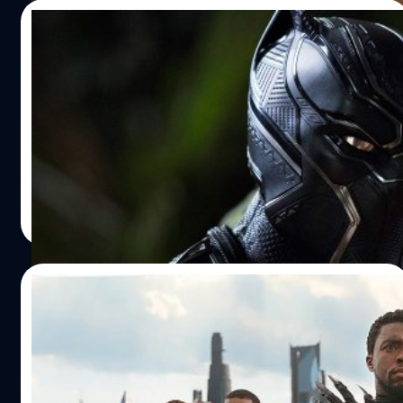
09/07/2021
นักแสดงใน Black Panther: Wakanda
Forever เผย บทยังโดนแก้อยู่ แม้จะเริ่มถ่ายทำ
แล้วก็ตาม
แองเจลา บาสเซตต์ ได้กล่าวว่า บทภาพยนตร์ยังคงได้รับการ
แก้ไขอยู่ตลอดเวลา
ปรีดี ฤกษ์วลีกุล
| 1856 days ago
Read More
02/05/2021
นักแสดงเผย ‘Black Panther 2’ จะเป็นการให้
เกียรติต่อการจากไปของ แชดวิก โบสแมน
ลูพีตา ญองอ ได้ให้สัมภาษณ์กับ Yahoo! เกี่ยวกับการสร้าง