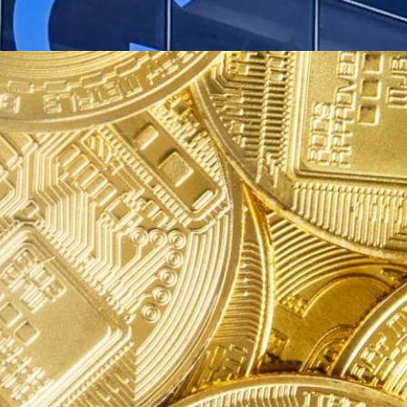
ckRock ถือครอง Bitcoin ไว้มากกว่า MicroStrategy
า BlackRock iShares Bitcoin ETF (IBIT) ได้มีบิตคอยน์เพิ่มอีก 5,000 BTC
95,985 BTC ซึ่งเพียงเวลาไม่ถึง 2 เดือน ก็ได้สะสมบิตคอยน์แซงหน้า
ยน์ ณ วันที่ 26 กุมภาพันธ์อยู่ที่ 193,000 BTC แต่ทาง MicroStrategy อาจจะ
นี้ หลังจากมีการเสนอขายหนี้แปลงสภาพเพิ่มเป็น 700 ล้านเหรียญสหรัฐฯ