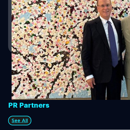
ลงทุนในไทย
นายเศรษฐา ทวีสิน นายกรัฐมนตรี หารือนายแลร์รี ฟิงก์ (Larry Fink) ซี
ลงทุนระดับโลก ชักชวนศึกษาการลงทุนในไทย
วาณิชชา สายเสมา
| 1052 days ago
Read More
PR Partners
See All