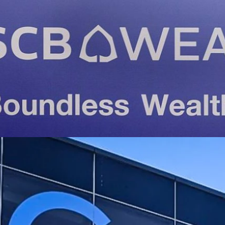
ackRock เสริมแกร่งการลงทุนมุ่งสู่ระดับโลก ยกระดับ
งคั่งระยะยาวให้ลูกค้า
ั้งใหญ่ ดึงพันธมิตรเบอร์หนึ่งระดับโลกด้านการจัดการสินทรัพย์ จับมือ
จะหนุนให้ SCB WEALTH เป็นผู้นำอันดับหนึ่งธุรกิจบริหารความมั่งคั่งในไทย
ุนในต่างประเทศ เจาะนวัตกรรมการลงทุนใหม่ ๆ ที่มีคุณภาพสูง เพิ่มโอกาสการ
ฐกิจและการลงทุนที่มีความผันผวนเปลี่ยนแปลงเร็ว พร้อมร่วมมือกันเจาะลึก
ยชน์สูงสุดกับลูกค้า เข้าถึงบทวิเคราะห์และข้อมูลการลงทุนเชิงลึกใหม่ ๆ ร่วม
go
ณ์ มาเสริมประสิทธิภาพการให้คำแนะนำการลงทุน ที่แม่นยำและรวดเร็วตอบ
ทำโปรแกรมฝึกอบรมพัฒนาศักยภาพ RM ให้เทียบเท่ามาตรฐานสากล ทำแผนการ
อสนับสนุน SCB WEALTH เป็นที่หนึ่งในใจลูกค้าทุกด้านของการลงทุน มี
พิ่มขึ้นได้ตามเป้าหมาย 180,000 ล้านบาท ในปี 2569 นายกฤษณ์ จันทโนทก
คารไทยพาณิชย์ เปิดเผยว่า SCB WEALTH เป็นหน่วยธุรกิจที่สำคัญของธนาคาร
หนึ่งด้านการบริหารความมั่งคั่งในประเทศไทย ในปี 2569 เพื่อยกระดับการให้
พลังงานแสงอาทิตย์ในไต้หวัน ตั้งเป้าผลิต 1 จิกะวัตต์
ในทุกมิติ มีมาตรฐานเทียบเท่าระดับสากล หนึ่งในหัวใจสำคัญที่จะนำพาให้บรรลุ
างธุรกิจที่มีความเชี่ยวชาญระดับโลกและมีแนวคิดในการทำงานที่สอดคล้องกัน
ใน New Green Power บริษัทพลังงานแสงอาทิตย์จากไต้หวัน และจะซื้อพลังงาน
ับลูกค้าและนักลงทุนไทยในการสร้างอนาคตทางการเงินให้แข็งแกร่ง มีสินทรัพย์
กถึง 300 เมกะวัตต์เพื่อลดการปล่อยก๊าซคาร์บอน
ยณ พันธกิจที่สำคัญนี้ธนาคารเห็นว่า BlackRock ผู้นำเบอร์หนึ่งด้านการ
ays ago