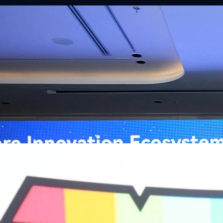
ิวงการสาธารณสุขไทยด้วย AI เปิดตัว 4 นวัตกรรมเปลี่ยน
่อการแพทย์ในประเทศไทย
หัวเว่ย จัดงาน “Huawei AI+ Healthcare Summit” ภายใต้งาน Huawei
t 2026 รวมผู้นำด้านนโยบายสาธารณสุข ผู้บริหารโรงพยาบาลชั้นนำ และ
ยและจีน ร่วมขับเคลื่อนอนาคตของระบบสาธารณสุขไทยด้วยนวัตกรรมและ
กาศความร่วมมือครั้งสำคัญเพื่อยกระดับ Healthcare Ecosystem ของ
เตอร์ จาง ประธานกลุ่มธุรกิจการศึกษาและสาธารณสุขต่างประเทศ บริษัท หัว
o
ถึงความมุ่งมั่นของหัวเว่ยในการสนับสนุนการเปลี่ยนผ่านสู่ยุคดิจิทัลของระบบ
คโนโลยี AI ในการยกระดับคุณภาพการให้บริการทางการแพทย์ให้เข้าถึง
ภายใต้แนวคิด “AI for Health, Health for All” “วันนี้ปัญญาประดิษฐ์กำลังเข้า
ธารณสุขอย่างรวดเร็ว หัวเว่ยมีประสบการณ์ตรงจากการพัฒนาแพลตฟอร์ม
ต่โครงสร้างพื้นฐานด้านคอมพิวติงไปจนถึงโซลูชัน AI สำหรับผู้ป่วย บุคลากร
พยาบาล ซึ่งได้พิสูจน์ผลสำเร็จแล้วในโรงพยาบาลชั้นนำอย่างโรงพยาบาล
/69 โต 18% ลุย AI–Cloud–Green Energy สร้างฐาน
วามร่วมมือระหว่างหัวเว่ยกับพันธมิตรไทยในวันนี้จะช่วยผลักดันวิสัยทัศน์…
ร่งเครื่อง New Growth Engine พร้อมจ่ายปันผล 0.10
จำกัด (มหาชน) หรือ SYNNEX โชว์ผลการดำเนินงานแข็งแกร่ง กำไรสุทธิ
องปี 2569 เติบโต 17.8% และ 17.7% จากช่วงเดียวกันของปีก่อน สูงกว่าการ
ัญ พร้อมประกาศจ่ายเงินปันผลระหว่างกาล 0.10 บาทต่อหุ้น โดยกำหนดวันที่