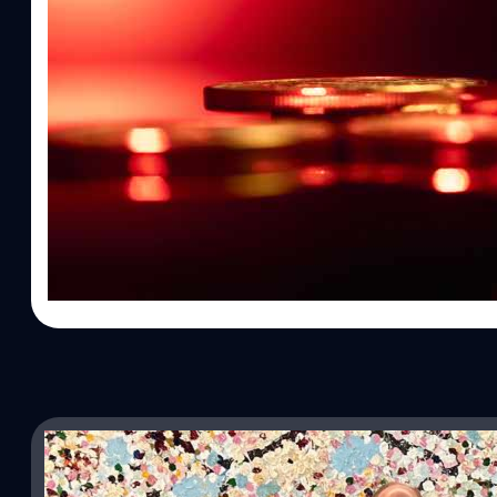
20/09/2023
นายกฯ หารือซีอีโอ BlackRock บริษัทจัดการเงินล