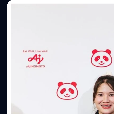
07/08/2026
ทีมคอนเทนต์ BT
| 1 hours ago
Read More
อายิโนะโมะโต๊ะ เผยยุทธศาสตร์ Food Technology 
“AminoScience” เจาะอินไซต์ผู้บริโภคและ B2B
บริษัท อายิโนะโมะโต๊ะ (ประเทศไทย) จำกัด จัดงาน The Heartbeat b
แนวคิดการดำเนินธุรกิจและการพัฒนาผลิตภัณฑ์ที่ขับเคลื่อนด้วยเท
ผู้บริโภค ท่ามกลางการเติบโตของตลาด Health & Wellness ในประเทศไท
บาท หรือคิดเป็นสัดส่วนราว 8% ของผลิตภัณฑ์มวลรวมในประเทศ (GDP
ความรู้หลักรูปแบบผลิตภัณฑ์ / โซลูชันกลุ่มเป้าหมายหลักNutrition
ประโยชน์จากกรดอะมิโน)aminoVITAL, AminoNITE,