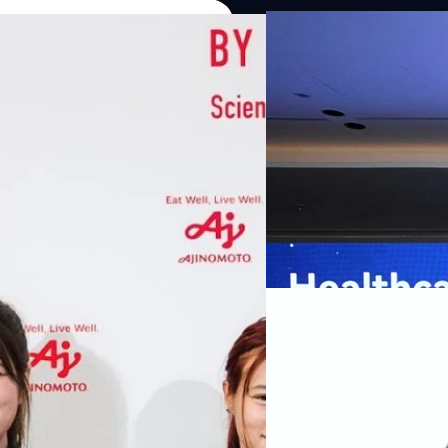
07/08/2026
หัวเว่ยเดินหน้าปฏิวัต
เกมเร่งเครื่อง AI เพื
กรุงเทพฯ, 7 สิงหาคม 2569 — 
Thailand Digital & AI Summi
ชูเทคโนโลยี
พันธมิตรด้านเทคโนโลยีจากไท
ปัญญาประดิษฐ์ (AI) พร้อมประ
ประเทศอย่างเป็นทางการ นายปี
y “AminoScience” ร่วมเปิดเผย
ทีมคอนเทนต์ BT
| 5 hours ag
เว่ย เทคโนโลยี่ จำกัด ได้กล่าว
คโนโลยีทางอาหาร และข้อมูลพฤติกรรม
สาธารณสุขไทย และบทบาทของเท
Read More
ประชาชนได้อย่างทั่วถึงมากขึ้น 
ย ซึ่งมีมูลค่ามากกว่า 1.5 ล้านล้าน
มาเปลี่ยนแปลงอุตสาหกรรมสา
06/08/2026
) กลุ่มธุรกิจเทคโนโลยีและองค์
ข้อมูลสุขภาพแบบครบวงจร ตั้งแ
ทางการแพทย์ และผู้บริหารโรง
 & Well-beingAminoScience (การใช้
SYNNEX โชว์กำไร Q2
หลายแห่งในจีน เราเชื่อมั่นว่าค
Recurring Revenue เ
บาท/หุ้น
บริษัท ซินเน็ค (ประเทศไทย) 
ไตรมาส 2 และงวด 6 เดือนแรกข
เติบโตของรายได้อย่างมีนัยสำค