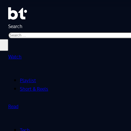
Search
Watch
Playlist
Short & Reels
Read
Tech