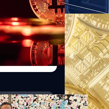
Read More
11/03/2024
Bitcoin ETF ของ Bla
เมื่อวันศุกร์ 8 มีนาคมที่ผ่านม
ทำให้ยอดถือครองทั้งหมดเป็น 1
MicroStrategy ที่ถือครองบิตคอ
ซื้อบิตคอยน์เพิ่มอีกในเร็ว ๆ 
(24,829 ล้านบาท)
ศิลา วงศ์เจริญ
| 879 days ago
Read More
งทุนระดับโลก เชิญชวน