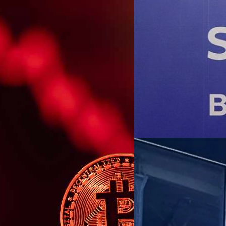
13/03/2025
SCB WEALTH จับมือ Bl
ธุรกิจเวลธ์เพิ่มความมั่
SCB WEALTH สร้างปรากฏการณ์คร
BlackRock พันธมิตรรายสำคัญที่
านเหรียญ หลังโลกเผชิญ
พร้อมนำพาลูกค้ามุ่งสู่การลงท
สร้างผลตอบแทนที่ดี ในยุคเศรษ
ทุกมิติของการลงทุนให้เกิดประโ
000 ล้านเหรียญ หรือคิดเป็นประมาณ
ทีมคอนเทนต์ BT
| 512 days a
ให้คำปรึกษาและแชร์ประสบการ
โจทย์ลูกค้ามากยิ่งขึ้น จัด
Read More
ตลาดร่วมกันแบบ Co-Brand เพื่
สินทรัพย์ลงทุนในต่างประเทศเ
01/07/2024
ประธานเจ้าหน้าที่บริหาร ธนา
มีเป้าหมายในการขึ้นเป็นอันดับ
Google ซื้อหุ้นผู้ผลิต
บริการในธุรกิจเวลธ์ที่ดีที่สุด
เป้าหมายนี้คือการมีพันธมิตรท
Google เผยว่าได้เข้าซื้อหุ้น
เพื่อคัดสรรสิ่งที่ดีที่สุดให้ก
หมุนเวียนจากบริษัทดังกล่าวมา
เพียงพอต่อการดำรงชีวิตวัยเกษี
จัดการสินทรัพย์ระดับโลก…
จตุรวิทย์ เครือวาณิชกิจ
| 766 d