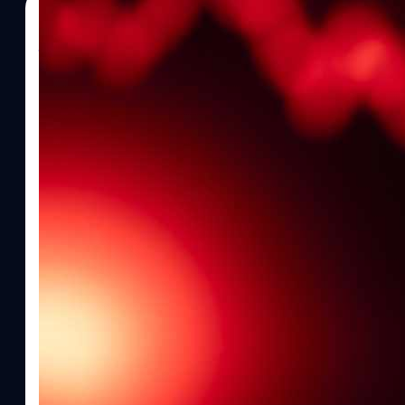
12/04/2025
ธีรภัทร์ ธีระโรจนพงษ์
| 482 days ago
Read More
BlackRock เผยมูลค่ากองทุนคริปโตหายไป 5 พันล้
สงครามการค้า
BlackRock ออกมาเปิดเผยว่ามูลค่ากองทุน ETF คริปโทฯ ลดลงถึง 5,
165,000 ล้านบาท