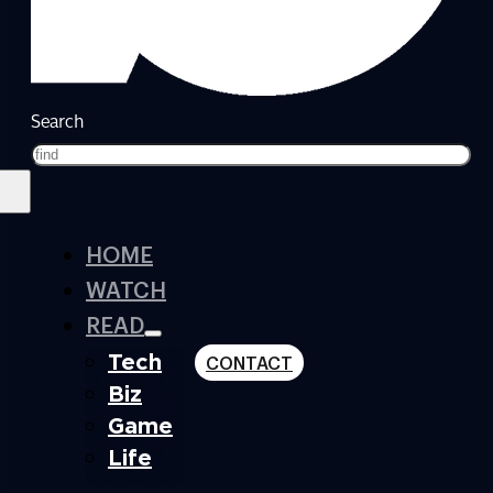
Search
HOME
WATCH
READ
Tech
CONTACT
Biz
Game
Life