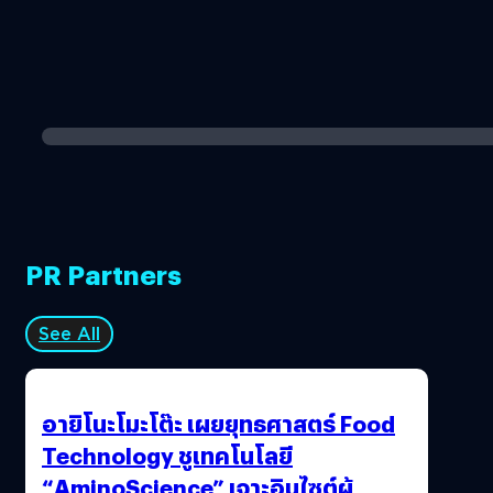
PR Partners
See All
อายิโนะโมะโต๊ะ เผยยุทธศาสตร์ Food
Technology ชูเทคโนโลยี
“AminoScience” เจาะอินไซต์ผู้