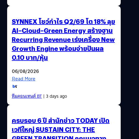
SYNNEX โชว์กำไร Q2/69 โต 18% ลุย
AI–Cloud–Green Energy สร้างฐาน
Recurring Revenue เร่งเครื่อง New
Growth Engine พร้อมจ่ายปันผล
0.10 บาท/หุ้น
06/08/2026
Read More
ทีมคอนเทนต์ BT
| 3 days ago
ครบรอบ 6 ปี สำนักข่าว TODAY เปิด
เวทีใหญ่ SUSTAIN CITY: THE
GREEN TRANSITION ถกแนวทาง