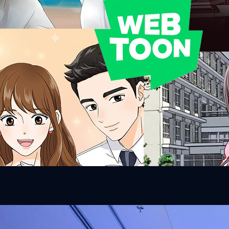
่ง - Jinone เรตติ้งปัจจุบัน - 9.87 คะแนนความชอบส่วนตัว - 7.5 / 10 เรื่อง
มีความแข็งแกร่งเป็นพรสวรรค์ และเขาก็ช่างภาคภูมิใจกับตำแหน่ง 'ผู้ที่
go
ไป ' ซะเหลือเกิน โดยที่เขาฝันไว้ว่าวันหนึ่งเขาจะต้องกลายเป็นที่น่าเกรงขาม
ไม่นาน เขากลับถูกฟ้าผ่าเข้าอย่างจังจนร่างกายบาดเจ็บสาหัส ความโชคดีที่ยัง
ความโชคร้ายที่ยิ่งกว่าก็คือ เขาตื่นขึ้นมาแล้วพบว่าตัวเองกลายเป็นผู้หญิงไปซะ
ับชีวิตต่อไปล่ะเนี่ย !!! โดยส่วนตัวแล้วผมชอบไอเดียของเนื้อเรื่องนี้ ที่สร้าง
กๆ เราจึงรู้สึกสนุกทุกครั้งที่ตัวเอกจะต้องเจอสถานการณ์แปลกๆ ที่คนอ่าน
มีความโดดเด่นด้วยลายเส้นที่มีเอกลักษณ์ และสีสันสดใส ทำให้น่าอ่านมากขึ้น