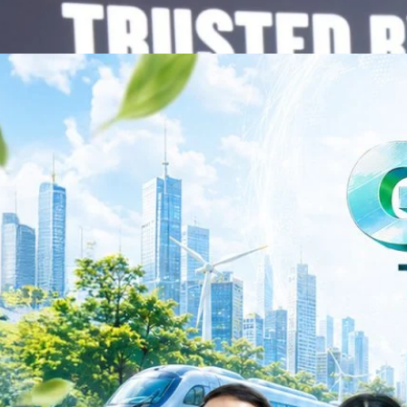
Business Transformation อย่างต่อเนื่อง ผ่านการยกระดับจากผู้จัดจำหน่าย
Infrastructure Platform เพื่อรองรับการเติบโตของเศรษฐกิจ AI โดยมุ่งเพิ่ม
 ควบคู่กับการขยายเครือข่ายพันธมิตรเทคโนโลยีระดับโลก…
าว TODAY เปิดเวทีใหญ่ SUSTAIN CITY: THE GREEN
รับตัวสู่เศรษฐกิจสีเขียวอย่างยั่งยืน
ำนักข่าว TODAY จัดงาน SUSTAIN CITY: THE GREEN TRANSITION เวทีแลก
ี่ยนผ่านสู่เศรษฐกิจและสังคมสีเขียว พร้อมนำเสนอแนวทางที่สามารถนำไป
ภาครัฐ ภาคธุรกิจ และผู้เชี่ยวชาญในหลากหลายสาขา ผ่านประเด็นสำคัญว่า
เพื่อเดินหน้าสู่ความยั่งยืนและบรรลุเป้าหมาย Net Zero อย่างเป็นรูปธรรม
จ การเงิน และพลังงาน Green Transitioning: Shifting Systemพลิกโครงสร้าง
ys ago
ะเชื่อมโยงนโยบายกับเทคโนโลยี เพื่อขับเคลื่อนประเทศไทยสู่เศรษฐกิจสีเขียว
วงศ์สวัสดิ์รองนายกรัฐมนตรีและรัฐมนตรีว่าการกระทรวงการอุดมศึกษา
ม Green Transitioning: Decarbonize Unlockร่วมสำรวจแนวทางที่ภาคธุรกิจ
ื่อลดการปล่อยคาร์บอน และเดินหน้าสู่เป้าหมาย Net Zero พบกับ คุณปัณ
ธานกรรมการบริหาร ฝ่ายวิศวกรรมโครงสร้างบริษัท…
Life
SOCIAL MEDIA