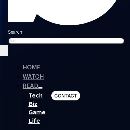
Search
HOME
WATCH
READ
Tech
CONTACT
Biz
Game
Life