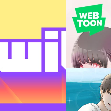
11/09/2018
“CHANGE” เมื่อผู้ชายที
ต้องเหลียวมอง !! (W
สวัสดีครับวันนี้กลับมาอีกครั้ง
โหดที่อยู่ดีๆ วันนึงกลายมาเป็นส
มาะสมกับประเทศทั่วโลก ไทย
ดีเลยแหละ ก็ถ้าใครรู้จักเรื่อง
ได้นะครับผม ก็อย่ามัวเสียเวลากั
9.86 ผู้แต่ง JINONE ปัจจุบัน
รประกาศปรับค่าสมาชิกรายเดือน
นัทธพงศ์ มีแต้ม
| 2888 days 
ชายหนุ่มที่แข็งแกร่งและเป็นนั
ร์ในแต่ละประเทศ ซึ่งจากข้อมูลบน
กระทั่งเค้าตื่นขึ้นมาได้พบว่า
Read More
ที่จะถูกปรับราคาเช่นกัน และเป็น
รู้ว่าคิมยองฮีจริงๆ แล้วเป็นผู้
โดยถูกลดไป 57% จาก 160 บาท เหลือ 69
มาให้ดูแล คิมยองฮี เนื้อเรื่อง
ได้รับโอกาสถูกรับเชิญจากทีมงาน
31/12/2017
1 ของประเทศในเรื่องการต่อสู้ 
ายสร้างรายได้จาก Twitch เกี่ยวกับ
กลายเป็นสาวน้อยที่น่ารักโคตรๆ
แนะนำ 4 เรื่องราวใหม
กลับไปร่างเดิม แต่หมอจะขอศึ
ตูน)
ต้องยอมเพราะหากเค้าไม่ยอมจะต้
และเปลี่ยนชื่อเป็น คิมยองฮี จาก
Yo ! กลับมาเจอกันอีกครั้งนะ
พลิเคชั่นอ่านการ์ตูนบนมือถือ
4 เรื่องที่จะนำมาแนะนำกันในวั