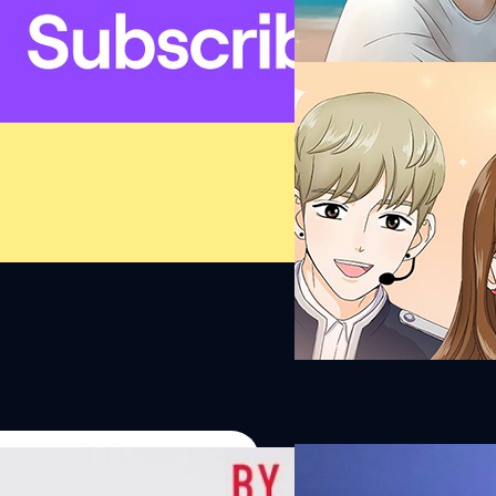
ก็ตามผมมาเล้ยย 1.Change ผู้แต
ราวของ 'คิมชอลซู' เด็กหนุ่มผู้
นัทธพงศ์ มีแต้ม
| 3142 days a
แข็งแกร่งที่สุดในโรงเรียนคนต่อ
ของทุกคนให้ได้ !! แต่ก็ฝันได้
Read More
เหลืออยู่คือเขายังไม่ตาย ! แต่
อย่างนั้น แล้วทีนี้เขาจะทำยังไงก
อุปสรรคให้ตัวเอกได้ปวดสมองมา
ก็คาดเดาได้ยากเช่นกัน การ์ตูน
เรียกได้ว่าสวยก็สวยสุดๆ…
07/08/2026