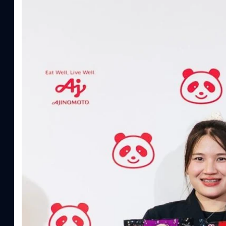
ทีมคอนเทนต์ BT
| 15 hours ago
Read More
อายิโนะโมะโต๊ะ เผยยุทธศาสตร์ Food Technology 
“AminoScience” เจาะอินไซต์ผู้บริโภคและ B2B
บริษัท อายิโนะโมะโต๊ะ (ประเทศไทย) จำกัด จัดงาน The Heartbeat b
แนวคิดการดำเนินธุรกิจและการพัฒนาผลิตภัณฑ์ที่ขับเคลื่อนด้วยเท
ผู้บริโภค ท่ามกลางการเติบโตของตลาด Health & Wellness ในประเทศไท
บาท หรือคิดเป็นสัดส่วนราว 8% ของผลิตภัณฑ์มวลรวมในประเทศ (GDP
ความรู้หลักรูปแบบผลิตภัณฑ์ / โซลูชันกลุ่มเป้าหมายหลักNutrition
ประโยชน์จากกรดอะมิโน)aminoVITAL, AminoNITE,