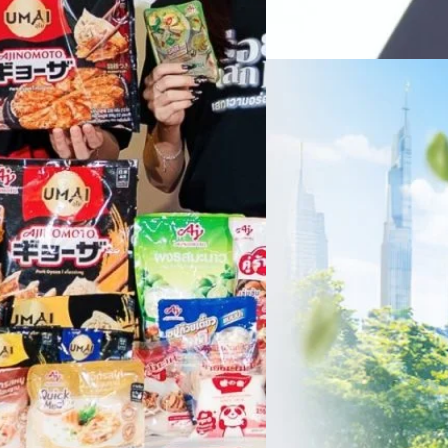
แรกบริษัทเดินหน้าขับเคลื่อน 
สินค้าไอที สู่การเป็น Digital 
Read More
สัดส่วนธุรกิจที่มีมูลค่าเพิ่ม
06/08/2026
ครบรอบ 6 ปี สำนักข่
TRANSITION ถกแนวทางป
เนื่องในโอกาสครบรอบ 6 ปี ส
เปลี่ยนมุมมองเกี่ยวกับการเปล
ประยุกต์ใช้ได้จริง จากผู้แทน
ประเทศไทยควรปรับตัวอย่างไร ? 
ทั้งในมิติของภาครัฐ ภาคธุรกิ
รัตนาภรณ์ ศรีนวลจันทร์
| 1 da
เศรษฐกิจ ปรับห่วงโซ่คุณค่า แล
โดย ศาสตราจารย์ ดร. ยศชนัน 
Read More
วิทยาศาสตร์ วิจัยและนวัตกรร
สามารถนำ Green Tech มาใช้เพ
วรรธน์ นิลกิจศรานนท์ รองประ
Tech
Biz
Game