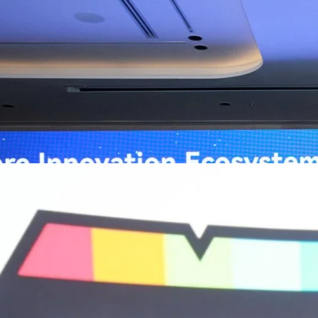
ิวงการสาธารณสุขไทยด้วย AI เปิดตัว 4 นวัตกรรมเปลี่ยน
่อการแพทย์ในประเทศไทย
หัวเว่ย จัดงาน “Huawei AI+ Healthcare Summit” ภายใต้งาน Huawei
t 2026 รวมผู้นำด้านนโยบายสาธารณสุข ผู้บริหารโรงพยาบาลชั้นนำ และ
ยและจีน ร่วมขับเคลื่อนอนาคตของระบบสาธารณสุขไทยด้วยนวัตกรรมและ
กาศความร่วมมือครั้งสำคัญเพื่อยกระดับ Healthcare Ecosystem ของ
เตอร์ จาง ประธานกลุ่มธุรกิจการศึกษาและสาธารณสุขต่างประเทศ บริษัท หัว
go
ถึงความมุ่งมั่นของหัวเว่ยในการสนับสนุนการเปลี่ยนผ่านสู่ยุคดิจิทัลของระบบ
คโนโลยี AI ในการยกระดับคุณภาพการให้บริการทางการแพทย์ให้เข้าถึง
ภายใต้แนวคิด “AI for Health, Health for All” “วันนี้ปัญญาประดิษฐ์กำลังเข้า
ธารณสุขอย่างรวดเร็ว หัวเว่ยมีประสบการณ์ตรงจากการพัฒนาแพลตฟอร์ม
ต่โครงสร้างพื้นฐานด้านคอมพิวติงไปจนถึงโซลูชัน AI สำหรับผู้ป่วย บุคลากร
พยาบาล ซึ่งได้พิสูจน์ผลสำเร็จแล้วในโรงพยาบาลชั้นนำอย่างโรงพยาบาล
/69 โต 18% ลุย AI–Cloud–Green Energy สร้างฐาน
วามร่วมมือระหว่างหัวเว่ยกับพันธมิตรไทยในวันนี้จะช่วยผลักดันวิสัยทัศน์…
ร่งเครื่อง New Growth Engine พร้อมจ่ายปันผล 0.10
จำกัด (มหาชน) หรือ SYNNEX โชว์ผลการดำเนินงานแข็งแกร่ง กำไรสุทธิ
องปี 2569 เติบโต 17.8% และ 17.7% จากช่วงเดียวกันของปีก่อน สูงกว่าการ
ัญ พร้อมประกาศจ่ายเงินปันผลระหว่างกาล 0.10 บาทต่อหุ้น โดยกำหนดวันที่
ี่ 19 สิงหาคม 2569 และกำหนดจ่ายเงินปันผลวันที่ 2 กันยายน 2569 นางสาวสุ
่บริหาร บริษัท ซินเน็ค (ประเทศไทย) จำกัด (มหาชน) เปิดเผยว่า ในช่วงครึ่งปี