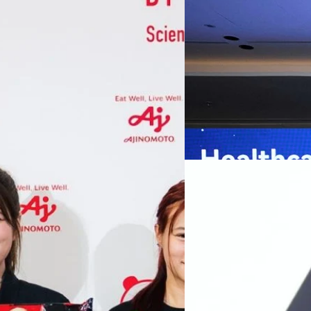
หัวเว่ยเดินหน้าปฏิวัต
เกมเร่งเครื่อง AI เพื
กรุงเทพฯ, 7 สิงหาคม 2569 — 
Thailand Digital & AI Summi
ชูเทคโนโลยี
พันธมิตรด้านเทคโนโลยีจากไท
ปัญญาประดิษฐ์ (AI) พร้อมประ
ประเทศอย่างเป็นทางการ นายปี
y “AminoScience” ร่วมเปิดเผย
ทีมคอนเทนต์ BT
| 18 hours a
เว่ย เทคโนโลยี่ จำกัด ได้กล่าว
คโนโลยีทางอาหาร และข้อมูลพฤติกรรม
สาธารณสุขไทย และบทบาทของเท
Read More
ประชาชนได้อย่างทั่วถึงมากขึ้น 
ย ซึ่งมีมูลค่ามากกว่า 1.5 ล้านล้าน
มาเปลี่ยนแปลงอุตสาหกรรมสา
06/08/2026
) กลุ่มธุรกิจเทคโนโลยีและองค์
ข้อมูลสุขภาพแบบครบวงจร ตั้งแ
ทางการแพทย์ และผู้บริหารโรง
 & Well-beingAminoScience (การใช้
SYNNEX โชว์กำไร Q2
หลายแห่งในจีน เราเชื่อมั่นว่าค
Recurring Revenue เ
บาท/หุ้น
บริษัท ซินเน็ค (ประเทศไทย) 
ไตรมาส 2 และงวด 6 เดือนแรกข
เติบโตของรายได้อย่างมีนัยสำค
ไม่ได้รับสิทธิปันผล (XD) วันท
ธิดา มงคลสุธี ประธานเจ้าหน้าที
ทีมคอนเทนต์ BT
| 1 days ago