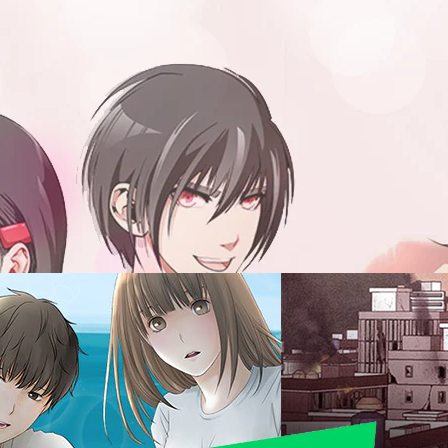
่ต่อสู้เก่งเป็นอันดับ1 กลายมาเป็นสาวน่ารักจนใครๆ ก็
ebtoon)
กับการรีวิวการ์ตูนจาก Webtoon !! ก็เรื่องที่ผมหยิบยกมาวันนี้เป็นแนวชายสุด
าวน้อยที่สุดจะน่ารัก Change ครับผม ก็ถือว่าเป็นเรื่องนึงที่มีเรตติ้งค่อนข้างจะ
นี้และกำลังตัดสินใจว่าจะอ่านดีมั้ย ก็หวังว่าบทความต่อไปนี้จะทำให้คุณตัดสินใจ
นอยู่เลย เลื่อนลงไปอ่านกันเลยจ้าาาาาา !! ชื่อเรื่อง Change เรตติ้งปัจจุบัน
มี 90 ตอน แนะนำตัวละคร คิมยองฮี(ร่างหญิง) / คิมซอลอู(ร่างชาย) คิมซอลอู
ago
กสู้อันดับ 1 ของโรงเรียนวันนึงเค้าถูกสายฟ้าผ่าลงมาที่ตัวของเค้าจนสลบไป จน
ตัวเองกลายเป็นผู้หญิงไปเสียแล้ว ฮานึลพารัน ลูกคนรวยประจำโรงเรียน เป็นคนที่
ชาย แต่ว่าถึงจะรู้เค้าก็ยังตามจีบยองฮีไม่เลิก แพกยอนอู หนุ่มหล่อที่แพทสภาส่ง
ย่อ คิมซอลอู ในระหว่างที่เค้าได้ชูแหวนสัญญากับอดีตคู่หูของเค้าว่าจะเป็นอันดับ
แต่ทว่าแหวนวงนั้นกลับเป็นสายล่อฟ้า ทำให้ฟ้าผ่ามาที่ตัวของเค้าทำให้เค้ากลับ
 คิมซอนอู ตกใจมากที่ร่างกายของตัวเองเป็นแบบนี้ จึงได้ถามหมอถึงวิธีที่จะ
่ล่าสุดจาก WEBTOON บอกเลยว่าห้ามพลาดดดดด !!! (เว็บ
กษาร่างกายของ คิมซอนอู เพราะไม่เคยเกิดเหตุการณ์แบบนี้มาก่อน คิมซอนอู
องเสียค่าใช้จ่ายในการรักษาหลายล้าน ทำให้เค้าต้องใช้ชีวิตในร่างผู้หญิง
นั้นชีวิตวุ่นๆ…
ครับ และวันนี้ผมก็หยิบเอาเรื่องราวการ์ตูนใหม่แกะกล่อง จาก WEBTOON แอพ
 ที่แสนจะอ่านง่ายสะดวกสบายมาฝากเพื่อนๆ นักอ่านอีกเช่นเคย !!บอกได้เลยว่า
นนี้ ครบทุกรสชาติ ชวนติดตามทุกเรื่อง แน่นอน !! เอาล่ะ ถ้าพร้อมแล้วแล้ว