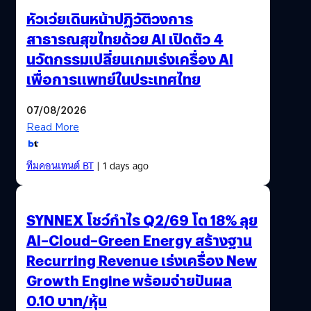
หัวเว่ยเดินหน้าปฏิวัติวงการ
สาธารณสุขไทยด้วย AI เปิดตัว 4
นวัตกรรมเปลี่ยนเกมเร่งเครื่อง AI
เพื่อการแพทย์ในประเทศไทย
07/08/2026
Read More
ทีมคอนเทนต์ BT
| 1 days ago
SYNNEX โชว์กำไร Q2/69 โต 18% ลุย
AI–Cloud–Green Energy สร้างฐาน
Recurring Revenue เร่งเครื่อง New
Growth Engine พร้อมจ่ายปันผล
0.10 บาท/หุ้น