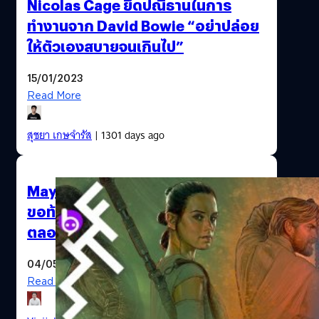
Nicolas Cage ยึดปณิธานในการ
ทำงานจาก David Bowie “อย่าปล่อย
ให้ตัวเองสบายจนเกินไป”
15/01/2023
Read More
สุชยา เกษจำรัส
| 1301 days ago
May the 4th Be with You กับเรื่องที่
ขอท้าแฟน ๆ Star Wars ว่ายังไม่รู้
ตลอด 43 ปีที่ผ่านมา
04/05/2020
Read More