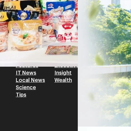
โดย ศาสตราจารย์ ดร. ยศชนัน 
Read More
วิทยาศาสตร์ วิจัยและนวัตกรร
สามารถนำ Green Tech มาใช้เพ
วรรธน์ นิลกิจศรานนท์ รองประ
Tech
Biz
Game
horts
Cars
Corporate
Articles
Features
Executive
Game News
IT News
Insight
Reviews
Local News
Wealth
Science
Tips