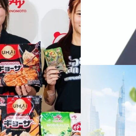
หลายแห่งในจีน เราเชื่อมั่นว่าค
Recurring Revenue เ
บาท/หุ้น
บริษัท ซินเน็ค (ประเทศไทย) 
ไตรมาส 2 และงวด 6 เดือนแรกข
เติบโตของรายได้อย่างมีนัยสำค
ไม่ได้รับสิทธิปันผล (XD) วันท
ธิดา มงคลสุธี ประธานเจ้าหน้าที
ทีมคอนเทนต์ BT
| 2 days ago
แรกบริษัทเดินหน้าขับเคลื่อน 
สินค้าไอที สู่การเป็น Digital 
Read More
สัดส่วนธุรกิจที่มีมูลค่าเพิ่ม
06/08/2026
ครบรอบ 6 ปี สำนักข่
TRANSITION ถกแนวทางป
เนื่องในโอกาสครบรอบ 6 ปี ส
เปลี่ยนมุมมองเกี่ยวกับการเปล
ประยุกต์ใช้ได้จริง จากผู้แทน
ประเทศไทยควรปรับตัวอย่างไร ? 
ทั้งในมิติของภาครัฐ ภาคธุรกิ
รัตนาภรณ์ ศรีนวลจันทร์
| 2 da
เศรษฐกิจ ปรับห่วงโซ่คุณค่า แล