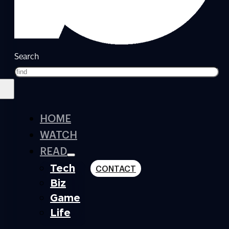
Search
HOME
WATCH
READ
Tech
CONTACT
Biz
Game
Life