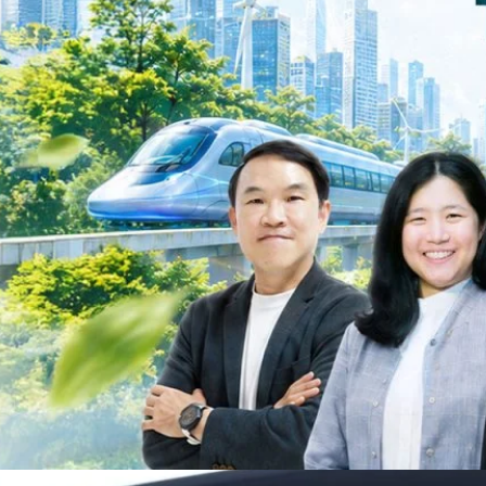
วงศ์สวัสดิ์รองนายกรัฐมนตรีและรัฐมนตรีว่าการกระทรวงการอุดมศึกษา
ม Green Transitioning: Decarbonize Unlockร่วมสำรวจแนวทางที่ภาคธุรกิจ
ื่อลดการปล่อยคาร์บอน และเดินหน้าสู่เป้าหมาย Net Zero พบกับ คุณปัณ
ธานกรรมการบริหาร ฝ่ายวิศวกรรมโครงสร้างบริษัท…
Life
SOCIAL MEDIA
Environment
Health
People
Instagram
Trends
Wellness
Facebook