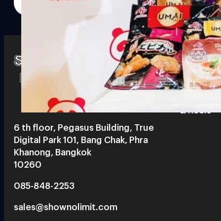
Watch
Playlists
S
& Reels
6 th floor, Pegasus Building, True
Digital Park 101, Bang Chak, Phra
Khanong, Bangkok
10260
085-848-2253
sales@shownolimit.com