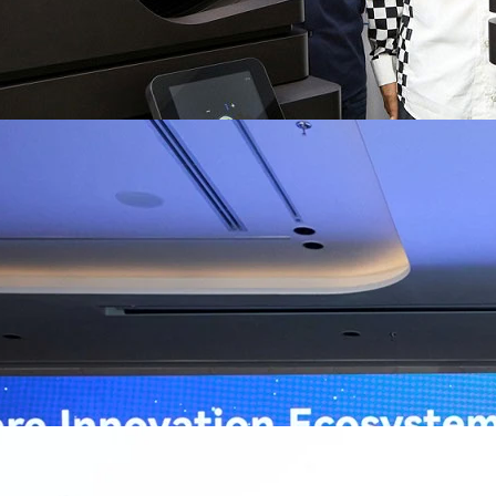
ิวงการสาธารณสุขไทยด้วย AI เปิดตัว 4 นวัตกรรมเปลี่ยน
่อการแพทย์ในประเทศไทย
หัวเว่ย จัดงาน “Huawei AI+ Healthcare Summit” ภายใต้งาน Huawei
t 2026 รวมผู้นำด้านนโยบายสาธารณสุข ผู้บริหารโรงพยาบาลชั้นนำ และ
ยและจีน ร่วมขับเคลื่อนอนาคตของระบบสาธารณสุขไทยด้วยนวัตกรรมและ
กาศความร่วมมือครั้งสำคัญเพื่อยกระดับ Healthcare Ecosystem ของ
เตอร์ จาง ประธานกลุ่มธุรกิจการศึกษาและสาธารณสุขต่างประเทศ บริษัท หัว
ถึงความมุ่งมั่นของหัวเว่ยในการสนับสนุนการเปลี่ยนผ่านสู่ยุคดิจิทัลของระบบ
คโนโลยี AI ในการยกระดับคุณภาพการให้บริการทางการแพทย์ให้เข้าถึง
ภายใต้แนวคิด “AI for Health, Health for All” “วันนี้ปัญญาประดิษฐ์กำลังเข้า
ธารณสุขอย่างรวดเร็ว หัวเว่ยมีประสบการณ์ตรงจากการพัฒนาแพลตฟอร์ม
ต่โครงสร้างพื้นฐานด้านคอมพิวติงไปจนถึงโซลูชัน AI สำหรับผู้ป่วย บุคลากร
พยาบาล ซึ่งได้พิสูจน์ผลสำเร็จแล้วในโรงพยาบาลชั้นนำอย่างโรงพยาบาล
/69 โต 18% ลุย AI–Cloud–Green Energy สร้างฐาน