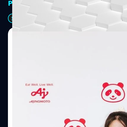
PR Partners
See All
07/08/2026
ทีมคอนเทนต์ BT
| 23 hours ago
Read More
อายิโนะโมะโต๊ะ เผยยุทธศาสตร์ Food Technology 
“AminoScience” เจาะอินไซต์ผู้บริโภคและ B2B
บริษัท อายิโนะโมะโต๊ะ (ประเทศไทย) จำกัด จัดงาน The Heartbeat b
แนวคิดการดำเนินธุรกิจและการพัฒนาผลิตภัณฑ์ที่ขับเคลื่อนด้วยเท
ผู้บริโภค ท่ามกลางการเติบโตของตลาด Health & Wellness ในประเทศไท
บาท หรือคิดเป็นสัดส่วนราว 8% ของผลิตภัณฑ์มวลรวมในประเทศ (GDP
ความรู้หลักรูปแบบผลิตภัณฑ์ / โซลูชันกลุ่มเป้าหมายหลักNutrition