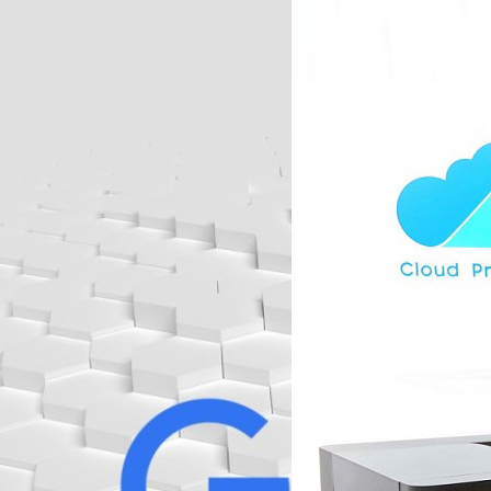
06/10/2016
“ซัมซุง คลาวด์ พรินต์” 
ซัมซุงสร้างเทรนด์ใหม่ให้วงการเ
มือ บางกอก บลูพรินต์ ประเดิมกล
ซุงเปิดแนวรุกตลาดเครื่องถ่าย
 31 ธ.ค. 63
ที่ทั้งสะดวกและคล่องตัว ล่าสุ
ตอบโจทย์พฤติกรรมลูกค้ายุคดิ
บอยู่ในคลาวด์ออกมาเป็นเอกสารทาง
Totsapon Kritsadangphorn
| 
เตรียมขยายสู่ 30 ศูนย์ภายในสิ้
ครื่องมือเพิ่มเติมให้กับเครื่องพิมพ์
ซุง อิเลคโทรนิคส์ จำกัด กล่า
Read More
มาอย่างยาวนานจนกระทั่งถึงตอนนี้ก็ยัง
ตัวและรวดเร็ว รวมถึงการพิมพ
สั่งปิดฟีเจอร์ Cloud Print ในวันที่
ต้องการใช้โมบายล์พรินติ้งมีจำ
ีเวลาทำใจหรือหาวิธีการพิมพ์ด้วยรูป
มาช่วยส่งเสริมการทำงานในยุคใ
บริการเพราะสาเหตุใด นอกจากนี้ล่าสุด
ในเว็บศูนย์การช่วยเหลือของ Google
ะบบปฏิบัติการ Chrome หรือถ้าคุณใช้
ของแพลตฟอร์มนั้น ที่มา : TheVerge