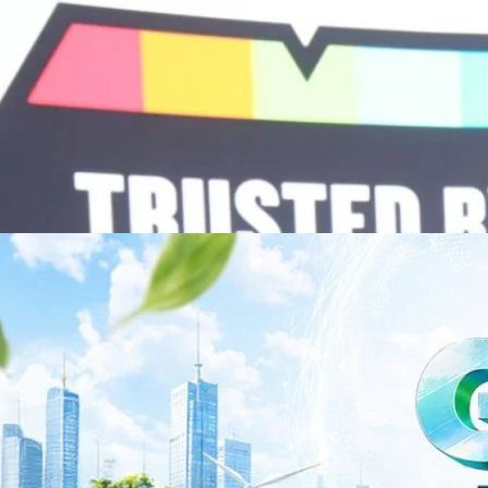
วามร่วมมือระหว่างหัวเว่ยกับพันธมิตรไทยในวันนี้จะช่วยผลักดันวิสัยทัศน์…
ร่งเครื่อง New Growth Engine พร้อมจ่ายปันผล 0.10
จำกัด (มหาชน) หรือ SYNNEX โชว์ผลการดำเนินงานแข็งแกร่ง กำไรสุทธิ
องปี 2569 เติบโต 17.8% และ 17.7% จากช่วงเดียวกันของปีก่อน สูงกว่าการ
ัญ พร้อมประกาศจ่ายเงินปันผลระหว่างกาล 0.10 บาทต่อหุ้น โดยกำหนดวันที่
ี่ 19 สิงหาคม 2569 และกำหนดจ่ายเงินปันผลวันที่ 2 กันยายน 2569 นางสาวสุ
่บริหาร บริษัท ซินเน็ค (ประเทศไทย) จำกัด (มหาชน) เปิดเผยว่า ในช่วงครึ่งปี
Business Transformation อย่างต่อเนื่อง ผ่านการยกระดับจากผู้จัดจำหน่าย
Infrastructure Platform เพื่อรองรับการเติบโตของเศรษฐกิจ AI โดยมุ่งเพิ่ม
 ควบคู่กับการขยายเครือข่ายพันธมิตรเทคโนโลยีระดับโลก…
าว TODAY เปิดเวทีใหญ่ SUSTAIN CITY: THE GREEN
รับตัวสู่เศรษฐกิจสีเขียวอย่างยั่งยืน
ำนักข่าว TODAY จัดงาน SUSTAIN CITY: THE GREEN TRANSITION เวทีแลก
ี่ยนผ่านสู่เศรษฐกิจและสังคมสีเขียว พร้อมนำเสนอแนวทางที่สามารถนำไป
ภาครัฐ ภาคธุรกิจ และผู้เชี่ยวชาญในหลากหลายสาขา ผ่านประเด็นสำคัญว่า
เพื่อเดินหน้าสู่ความยั่งยืนและบรรลุเป้าหมาย Net Zero อย่างเป็นรูปธรรม
จ การเงิน และพลังงาน Green Transitioning: Shifting Systemพลิกโครงสร้าง
ys ago
ะเชื่อมโยงนโยบายกับเทคโนโลยี เพื่อขับเคลื่อนประเทศไทยสู่เศรษฐกิจสีเขียว