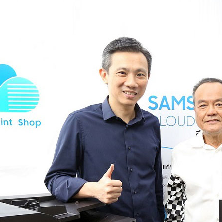
สะดวก คล่องตัว ตั้งเป้าขยายสู่ 30 ศูนย์ทั่วไทยสิ้นปีนี้
ครื่องถ่ายเอกสาร “ซัมซุง คลาวด์ พรินต์” สะดวก คล่องตัว ผนึกกำลังคู่ค้า จับ
ุ่มลูกค้าศูนย์ถ่ายเอกสาร ตั้งเป้าขยายสู่ 30 ศูนย์ทั่วประเทศภายในสิ้นปี ซัม
เอกสาร สร้างเทรนด์ใหม่ด้วย “ซัมซุง คลาวด์ พรินต์ (Samsung Cloud Print)”
ดจับมือ บางกอก บลูพรินต์ ขยายสู่ตลาดศูนย์ถ่ายเอกสาร ชูจุดเด่นความทันสมัย
จิทัลที่ต้องการความสะดวกรวดเร็ว กางแผนผนึกกำลังพันธมิตรทั่วประเทศ
3593 days ago
นปีนี้ นายบุญเลิศ วิบูลย์เกียรติ รองประธานธุรกิจลูกค้าองค์กร บริษัท ไทยซัม
วว่า “พฤติกรรมของผู้บริโภครุ่นใหม่เปลี่ยนแปลงไป ต้องการความสะดวก คล่อง
์เอกสารก็ต้องการความสะดวกรวดเร็วเช่นกัน จากข้อมูลพบว่าอัตราความ
นวนเพิ่มขึ้นเรื่อยๆ จาก 11%ในปี 2554 เป็น 49% ในปี 2558 ซึ่งระบบคลาวด์จะ
หม่ เพราะช่วยให้สามารถส่งงานได้จากทุกที่…