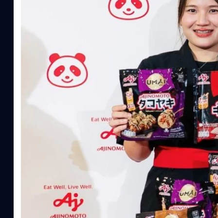
ประโยชน์จากกรดอะมิโน)aminoVITAL, AminoNITE,