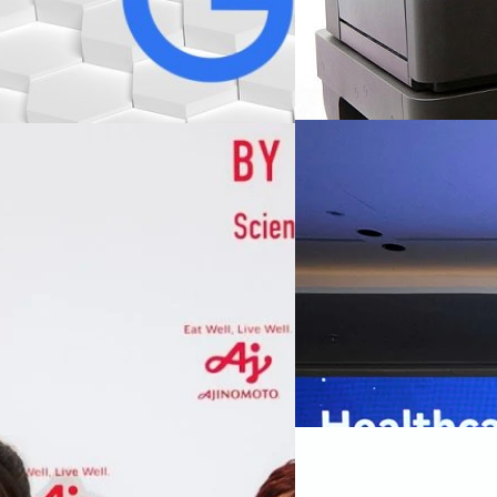
07/08/2026
หัวเว่ยเดินหน้าปฏิวัต
เกมเร่งเครื่อง AI เพื
กรุงเทพฯ, 7 สิงหาคม 2569 — 
Thailand Digital & AI Summi
ชูเทคโนโลยี
พันธมิตรด้านเทคโนโลยีจากไท
ปัญญาประดิษฐ์ (AI) พร้อมประ
ประเทศอย่างเป็นทางการ นายปี
y “AminoScience” ร่วมเปิดเผย
ทีมคอนเทนต์ BT
| 1 days ago
เว่ย เทคโนโลยี่ จำกัด ได้กล่าว
คโนโลยีทางอาหาร และข้อมูลพฤติกรรม
สาธารณสุขไทย และบทบาทของเท
Read More
ประชาชนได้อย่างทั่วถึงมากขึ้น 
ย ซึ่งมีมูลค่ามากกว่า 1.5 ล้านล้าน
มาเปลี่ยนแปลงอุตสาหกรรมสา
06/08/2026
) กลุ่มธุรกิจเทคโนโลยีและองค์
ข้อมูลสุขภาพแบบครบวงจร ตั้งแ
ทางการแพทย์ และผู้บริหารโรง
 & Well-beingAminoScience (การใช้
SYNNEX โชว์กำไร Q2